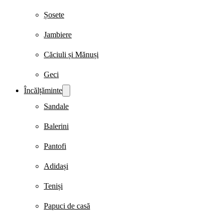
Șosete
Jambiere
Căciuli și Mănuși
Geci
Încălțăminte
Sandale
Balerini
Pantofi
Adidași
Teniși
Papuci de casă