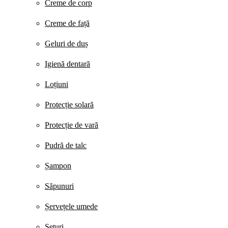
Creme de corp
Creme de față
Geluri de duș
Igienă dentară
Loțiuni
Protecție solară
Protecție de vară
Pudră de talc
Șampon
Săpunuri
Șervețele umede
Seturi