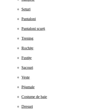
Seturi
Pantaloni
Pantaloni scurți
Trening
Rochițe
Fustițe
Sacouri
Veste
Pijamale
Costume de baie
Dresuri