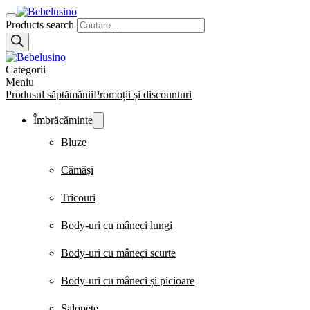
Products search
Categorii
Meniu
Produsul săptămănii
Promoții și discounturi
Îmbrăcăminte
Bluze
Cămăși
Tricouri
Body-uri cu mâneci lungi
Body-uri cu mâneci scurte
Body-uri cu mâneci și picioare
Salopete