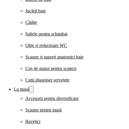
Jucării baie
Cădițe
Saltele pentru schimbat
Olițe și reductoare WC
Scaune și suporți anatomici baie
Coș de gunoi pentru scutece
Cutii dispenser șervețete
La masă
Accesorii pentru diversificare
Scaune pentru masă
Bavețici