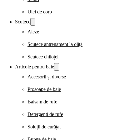
Ulei de corp
Scutece
Aleze
Scutece antrenament la oliță
Scutece chiloțel
Articole pentru baie
Accesorii și diverse
Prosoape de baie
Balsam de rufe
Detergenți de rufe
Soluții de curățat
Burete de baie