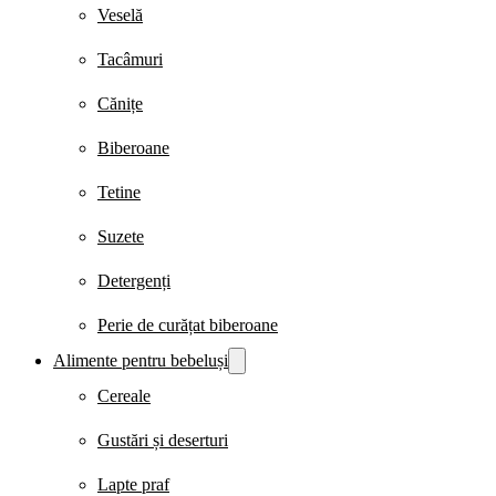
Veselă
Tacâmuri
Cănițe
Biberoane
Tetine
Suzete
Detergenți
Perie de curățat biberoane
Alimente pentru bebeluși
Cereale
Gustări și deserturi
Lapte praf