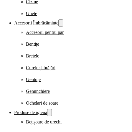
Cizme
Ghete
Accesorii Îmbrăcăminte
Accesorii pentru păr
Bentițe
Bretele
Curele și brățări
Gentuțe
Genunchiere
Ochelari de soare
Produse de igienă
Bețișoare de urechi