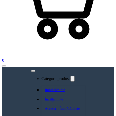
0
Categorii produse
Îmbrăcăminte
Încălțăminte
Accesorii Îmbrăcăminte