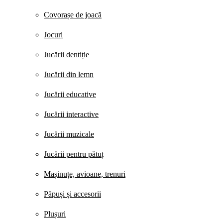
Covorașe de joacă
Jocuri
Jucării dentiție
Jucării din lemn
Jucării educative
Jucării interactive
Jucării muzicale
Jucării pentru pătuț
Mașinuțe, avioane, trenuri
Păpuși și accesorii
Plușuri