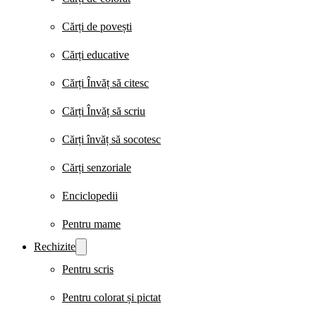
Cărți de povești
Cărți educative
Cărți Învăț să citesc
Cărți Învăț să scriu
Cărți învăț să socotesc
Cărți senzoriale
Enciclopedii
Pentru mame
Rechizite
Pentru scris
Pentru colorat și pictat