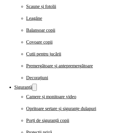
Scaune și fotolii
Leagăne
Balansoar copii
Covoare copii
Cutii pentru jucării
Premergătoare și antepremergătoare
Decorațiuni
Siguranță
Camere și monitoare video
Opritoare sertare și siguranțe dulapuri
Porți de siguranță copii
Protecții priză