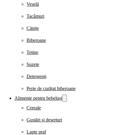
Veselă
Tacâmuri
Cănițe
Biberoane
Tetine
Suzete
Detergenți
Perie de curățat biberoane
Alimente pentru bebeluși
Cereale
Gustări și deserturi
Lapte praf