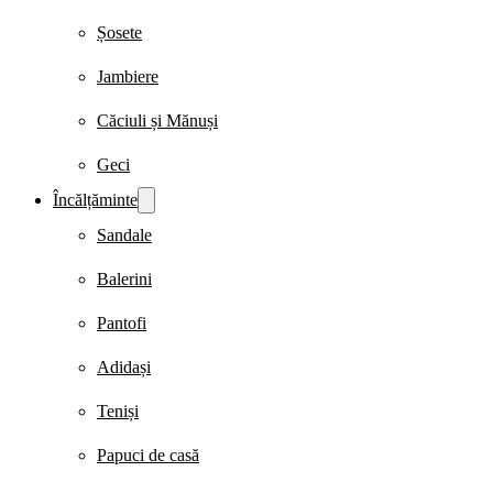
Șosete
Jambiere
Căciuli și Mănuși
Geci
Încălțăminte
Sandale
Balerini
Pantofi
Adidași
Teniși
Papuci de casă