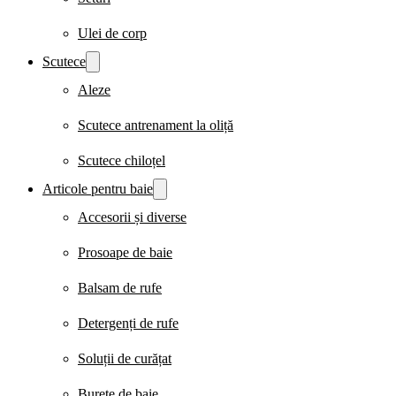
Ulei de corp
Scutece
Aleze
Scutece antrenament la oliță
Scutece chiloțel
Articole pentru baie
Accesorii și diverse
Prosoape de baie
Balsam de rufe
Detergenți de rufe
Soluții de curățat
Burete de baie