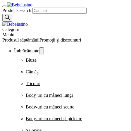
Products search
Categorii
Meniu
Produsul săptămănii
Promoții și discounturi
Îmbrăcăminte
Bluze
Cămăși
Tricouri
Body-uri cu mâneci lungi
Body-uri cu mâneci scurte
Body-uri cu mâneci și picioare
Salopete