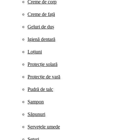
Creme de corp
Creme de față
Geluri de duș
Igienă dentară
Loțiuni
Protecție solară
Protecție de vară
Pudră de talc
Șampon
Săpunuri
Șervețele umede
Seturi