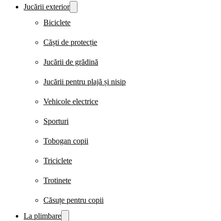
Jucării exterior
Biciclete
Căști de protecție
Jucării de grădină
Jucării pentru plajă și nisip
Vehicole electrice
Sporturi
Tobogan copii
Triciclete
Trotinete
Căsuțe pentru copii
La plimbare