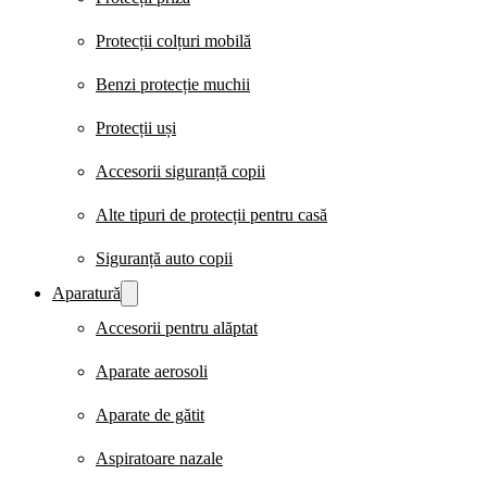
Protecții colțuri mobilă
Benzi protecție muchii
Protecții uși
Accesorii siguranță copii
Alte tipuri de protecții pentru casă
Siguranță auto copii
Aparatură
Accesorii pentru alăptat
Aparate aerosoli
Aparate de gătit
Aspiratoare nazale