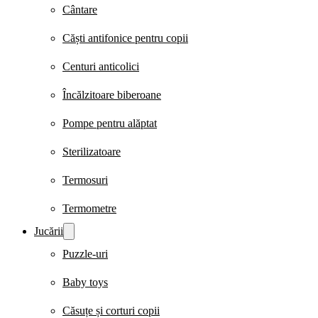
Cântare
Căști antifonice pentru copii
Centuri anticolici
Încălzitoare biberoane
Pompe pentru alăptat
Sterilizatoare
Termosuri
Termometre
Jucării
Puzzle-uri
Baby toys
Căsuțe și corturi copii