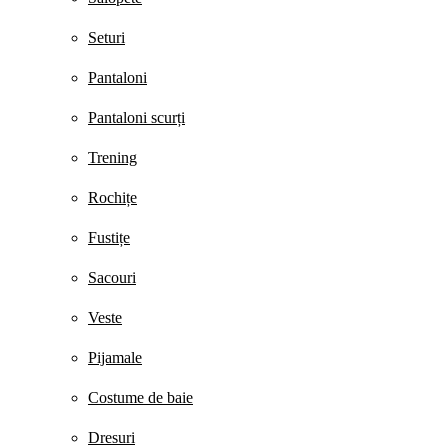
Seturi
Pantaloni
Pantaloni scurți
Trening
Rochițe
Fustițe
Sacouri
Veste
Pijamale
Costume de baie
Dresuri