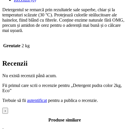
Detergentul se remarcă prin rezultatele sale superbe, chiar și la
temperaturi scăzute (30 °C). Protejează culorile strălucitoare ale
hainelor, fiind blând cu fibrele. Conține enzime naturale fără OMG,
precum și amidon de orez pentru o aderență mai bună și o călcare
mai ușoară.
Greutate
2 kg
Recenzii
Nu există recenzii până acum.
Fii primul care scrii o recenzie pentru „Detergent pudra color 2kg,
Eco”
Trebuie să fii
autentificat
pentru a publica o recenzie.
›
Produse similare