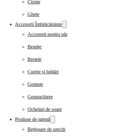
Cizme
Ghete
Accesorii Îmbrăcăminte
Accesorii pentru păr
Bentițe
Bretele
Curele și brățări
Gentuțe
Genunchiere
Ochelari de soare
Produse de igienă
Bețișoare de urechi