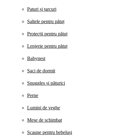
Paturi și țarcuri
Saltele pentru pătuț
Protecții pentru pătuț
Lenjerie pentru pătuț
Babynest
Saci de dormit
Snuggles și păturici
Perne
Lumini de veghe
Mese de schimbat
Scaune pentru bebeluși