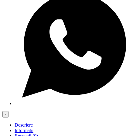
‹
Descriere
Informații
Recenzii (0)