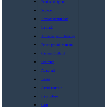
Produse de igienă
Scutece
Articole pentru baie
La masă
Alimente pentru bebeluși
Pentru gravide si mame
Camera Copilului
Siguranță
Aparatură
Jucării
Jucării exterior
La plimbare
Cărți