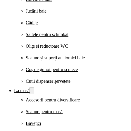
Jucării baie
Cădițe
Saltele pentru schimbat
Olițe și reductoare WC
Scaune și suporți anatomici baie
Coș de gunoi pentru scutece
Cutii dispenser șervețete
La masă
Accesorii pentru diversificare
Scaune pentru masă
Bavețici