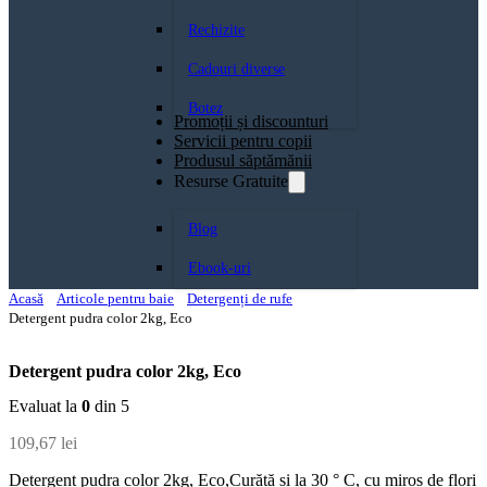
Rechizite
Cadouri diverse
Botez
Promoții și discounturi
Servicii pentru copii
Produsul săptămănii
Resurse Gratuite
Blog
Ebook-uri
Acasă
Articole pentru baie
Detergenți de rufe
Detergent pudra color 2kg, Eco
Detergent pudra color 2kg, Eco
Evaluat la
0
din 5
109,67
lei
Detergent pudra color 2kg, Eco,Curăță și la 30 ° C, cu miros de flori