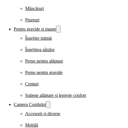
Mâncăruri
Piureuri
Pentru gravide si mame
Îngrijire intimă
Îngrijirea sânilor
Perne pentru alăptare
Perne pentru gravide
Centuri
Sutiene alăptare și lenjerie confort
Camera Copilului
Accesorii și diverse
Mobilă