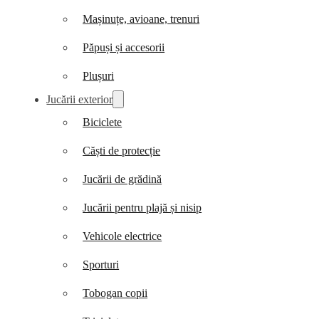
Mașinuțe, avioane, trenuri
Păpuși și accesorii
Plușuri
Jucării exterior
Biciclete
Căști de protecție
Jucării de grădină
Jucării pentru plajă și nisip
Vehicole electrice
Sporturi
Tobogan copii