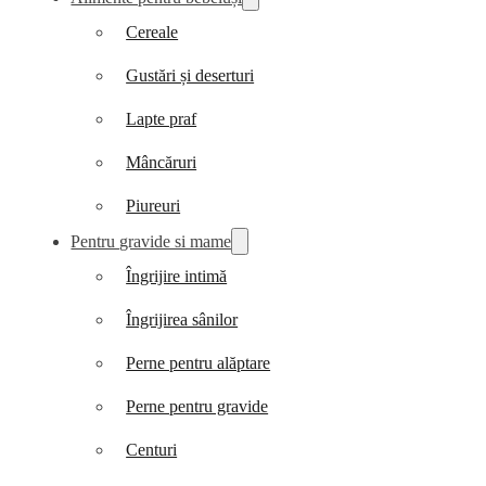
Cereale
Gustări și deserturi
Lapte praf
Mâncăruri
Piureuri
Pentru gravide si mame
Îngrijire intimă
Îngrijirea sânilor
Perne pentru alăptare
Perne pentru gravide
Centuri