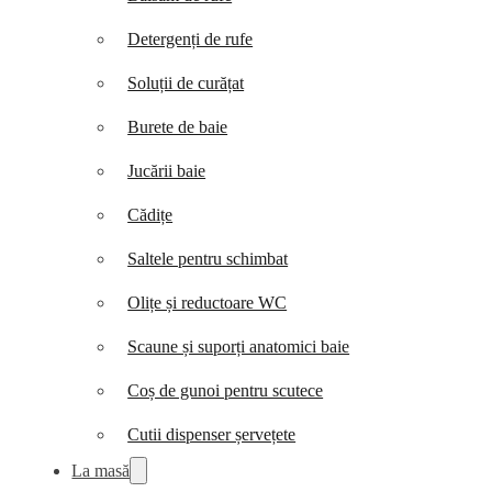
Detergenți de rufe
Soluții de curățat
Burete de baie
Jucării baie
Cădițe
Saltele pentru schimbat
Olițe și reductoare WC
Scaune și suporți anatomici baie
Coș de gunoi pentru scutece
Cutii dispenser șervețete
La masă