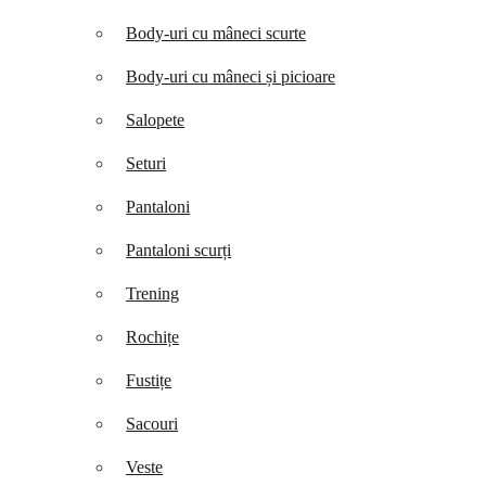
Body-uri cu mâneci scurte
Body-uri cu mâneci și picioare
Salopete
Seturi
Pantaloni
Pantaloni scurți
Trening
Rochițe
Fustițe
Sacouri
Veste