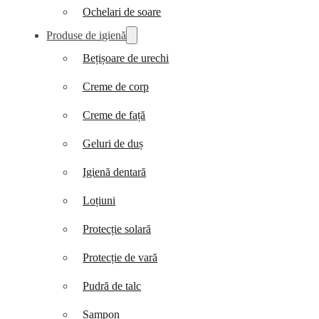
Ochelari de soare
Produse de igienă
Bețișoare de urechi
Creme de corp
Creme de față
Geluri de duș
Igienă dentară
Loțiuni
Protecție solară
Protecție de vară
Pudră de talc
Șampon