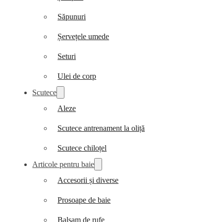
Săpunuri
Șervețele umede
Seturi
Ulei de corp
Scutece
Aleze
Scutece antrenament la oliță
Scutece chiloțel
Articole pentru baie
Accesorii și diverse
Prosoape de baie
Balsam de rufe