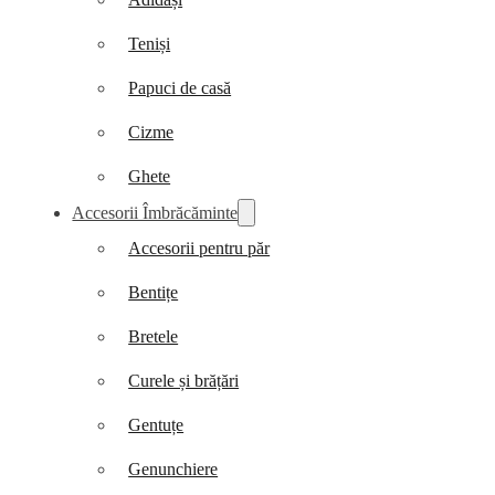
Teniși
Papuci de casă
Cizme
Ghete
Accesorii Îmbrăcăminte
Accesorii pentru păr
Bentițe
Bretele
Curele și brățări
Gentuțe
Genunchiere