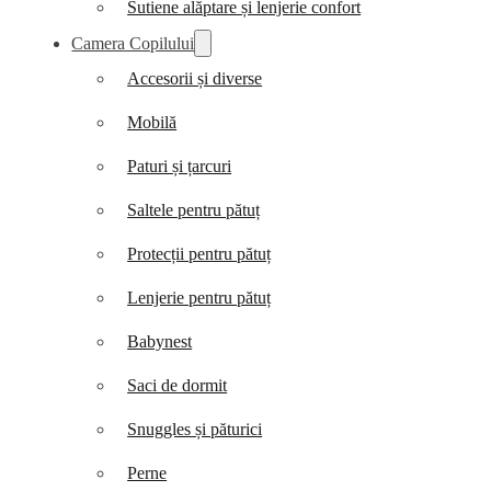
Sutiene alăptare și lenjerie confort
Camera Copilului
Accesorii și diverse
Mobilă
Paturi și țarcuri
Saltele pentru pătuț
Protecții pentru pătuț
Lenjerie pentru pătuț
Babynest
Saci de dormit
Snuggles și păturici
Perne