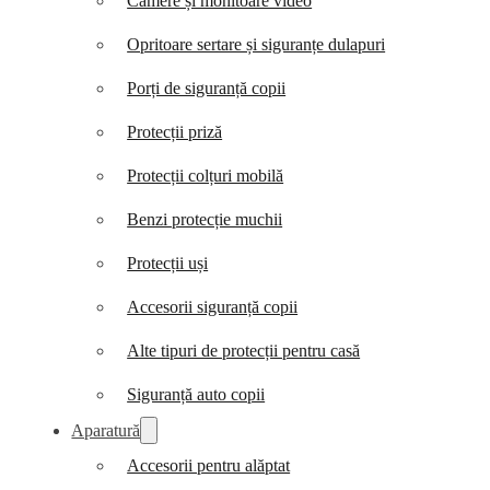
Camere și monitoare video
Opritoare sertare și siguranțe dulapuri
Porți de siguranță copii
Protecții priză
Protecții colțuri mobilă
Benzi protecție muchii
Protecții uși
Accesorii siguranță copii
Alte tipuri de protecții pentru casă
Siguranță auto copii
Aparatură
Accesorii pentru alăptat