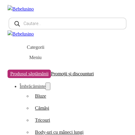
Products
search
Categorii
Meniu
Produsul săptămănii
Promoții și discounturi
Îmbrăcăminte
Bluze
Cămăși
Tricouri
Body-uri cu mâneci lungi