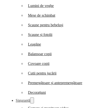
Lumini de veghe
Mese de schimbat
Scaune pentru bebeluși
Scaune și fotolii
Leagăne
Balansoar copii
Covoare copii
Cutii pentru jucării
Premergătoare și antepremergătoare
Decorațiuni
Siguranță