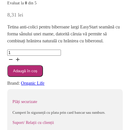
Evaluat la
0
din 5
8,31
lei
Tetina anti-colici pentru biberoane largi EasyStart seamănă cu
forma sânului unei mame, datorită căruia vă permite să
combinați hrănirea naturală cu hrănirea cu biberonul.
Cantitate
CANPOL
BABIES
Adaugă în coș
TETINA
DIN
Brand:
Organic Life
SILICON
HRANA
DENSA
Plăți securizate
PENTRU
Cumperi în siguranță cu plata prin card bancar sau ramburs.
BIBERON
CU
Suport/ Relații cu clienții
GAT