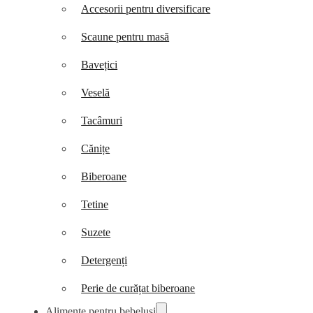
Accesorii pentru diversificare
Scaune pentru masă
Bavețici
Veselă
Tacâmuri
Cănițe
Biberoane
Tetine
Suzete
Detergenți
Perie de curățat biberoane
Alimente pentru bebeluși