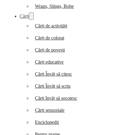
Wraps, Slings, Bobe
Cărți
Cărți de activități
Cărți de colorat
Cărți de povești
Cărți educative
Cărți Învăț să citesc
Cărți Învăț să scriu
Cărți învăț să socotesc
Cărți senzoriale
Enciclopedii
Pentru mame