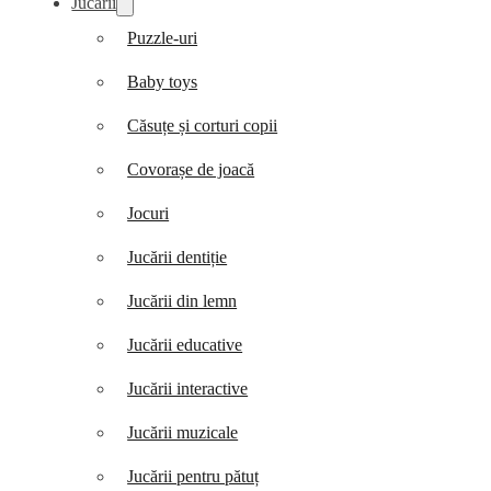
Jucării
Puzzle-uri
Baby toys
Căsuțe și corturi copii
Covorașe de joacă
Jocuri
Jucării dentiție
Jucării din lemn
Jucării educative
Jucării interactive
Jucării muzicale
Jucării pentru pătuț