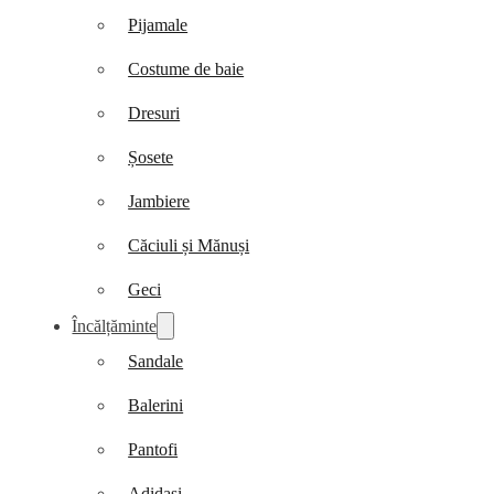
Pijamale
Costume de baie
Dresuri
Șosete
Jambiere
Căciuli și Mănuși
Geci
Încălțăminte
Sandale
Balerini
Pantofi
Adidași