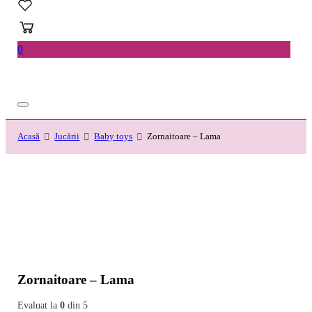
0
Acasă
Jucării
Baby toys
Zornaitoare – Lama
Zornaitoare – Lama
Evaluat la
0
din 5