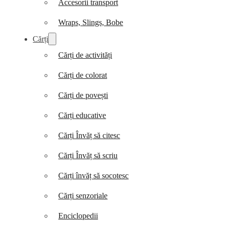
Accesorii transport
Wraps, Slings, Bobe
Cărți
Cărți de activități
Cărți de colorat
Cărți de povești
Cărți educative
Cărți Învăț să citesc
Cărți Învăț să scriu
Cărți învăț să socotesc
Cărți senzoriale
Enciclopedii