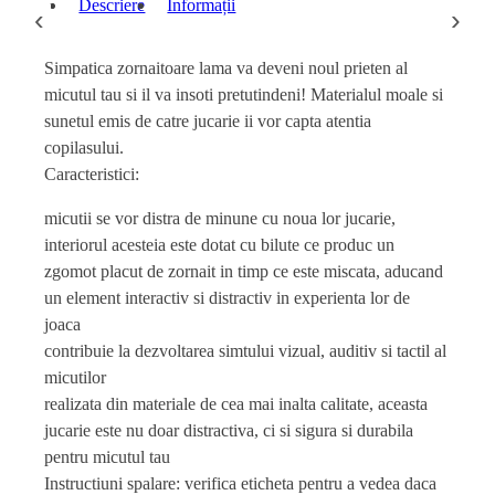
Descriere
Informații
‹
›
Simpatica zornaitoare lama va deveni noul prieten al
micutul tau si il va insoti pretutindeni! Materialul moale si
sunetul emis de catre jucarie ii vor capta atentia
copilasului.
Caracteristici:
micutii se vor distra de minune cu noua lor jucarie,
interiorul acesteia este dotat cu bilute ce produc un
zgomot placut de zornait in timp ce este miscata, aducand
un element interactiv si distractiv in experienta lor de
joaca
contribuie la dezvoltarea simtului vizual, auditiv si tactil al
micutilor
realizata din materiale de cea mai inalta calitate, aceasta
jucarie este nu doar distractiva, ci si sigura si durabila
pentru micutul tau
Instructiuni spalare: verifica eticheta pentru a vedea daca