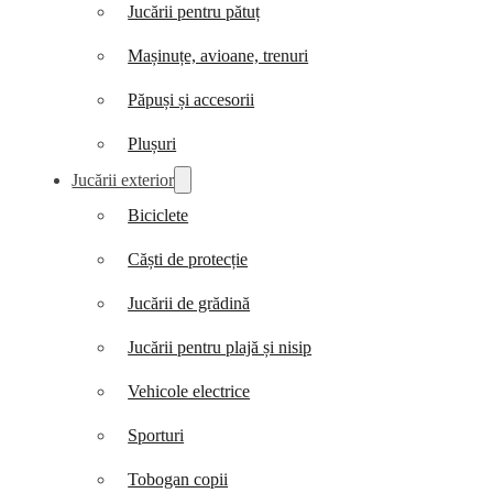
Jucării pentru pătuț
Mașinuțe, avioane, trenuri
Păpuși și accesorii
Plușuri
Jucării exterior
Biciclete
Căști de protecție
Jucării de grădină
Jucării pentru plajă și nisip
Vehicole electrice
Sporturi
Tobogan copii