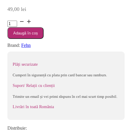
49,00
lei
Cantitate
Zornaitoare
Adaugă în coș
-
Lama
Brand:
Fehn
Plăți securizate
Cumperi în siguranță cu plata prin card bancar sau ramburs.
Suport/ Relații cu clienții
Trimite un email și vei primi răspuns în cel mai scurt timp posibil.
Livrări în toată România
Distribuie: