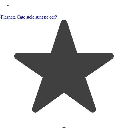
Atentie! Nu lasati ambalajele jucariilor/produselor la
indemana copiilor. Indepartati orice ambalaj al
jucariei/produsului inainte de a da jucaria/produsul
copilului. Va rugam sa supravegheati copilul in timp ce se
joaca/foloseste acest produs. Pastrati instructiunile si
etichetele pentru referinte viitoare. Pastrati
jucaria/produsul departe de foc, feriti jucaria/produsul de
temperaturi ridicate si umiditate. Jucaria/produsul se poate
curata cu o carpa usor umeda. Stergeti si uscati la aer
imediat dupa curatare.
Tip produs: [5704]: Jucarie interactiva bebelusi; Pentru |
9084: Fete;