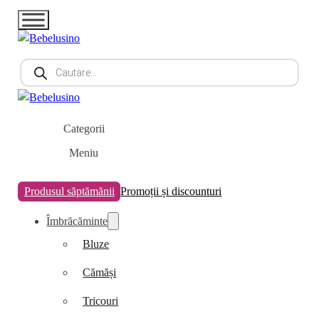
Products
search
Categorii
Meniu
Produsul săptămănii
Promoții și discounturi
Îmbrăcăminte
Bluze
Cămăși
Tricouri