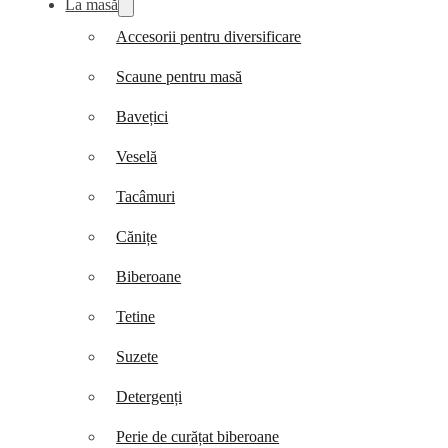
La masă
Accesorii pentru diversificare
Scaune pentru masă
Bavețici
Veselă
Tacâmuri
Cănițe
Biberoane
Tetine
Suzete
Detergenți
Perie de curățat biberoane