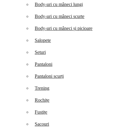
Body-uri cu mâneci lungi
Body-uri cu mâneci scurte
Body-uri cu mâneci și picioare
Salopete
Seturi
Pantaloni
Pantaloni scurți
Trening
Rochițe
Fustițe
Sacouri