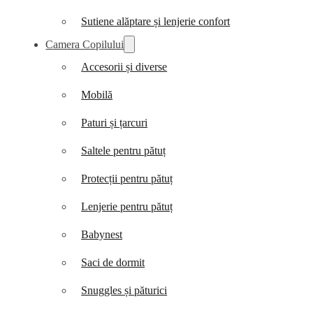
Sutiene alăptare și lenjerie confort
Camera Copilului
Accesorii și diverse
Mobilă
Paturi și țarcuri
Saltele pentru pătuț
Protecții pentru pătuț
Lenjerie pentru pătuț
Babynest
Saci de dormit
Snuggles și păturici