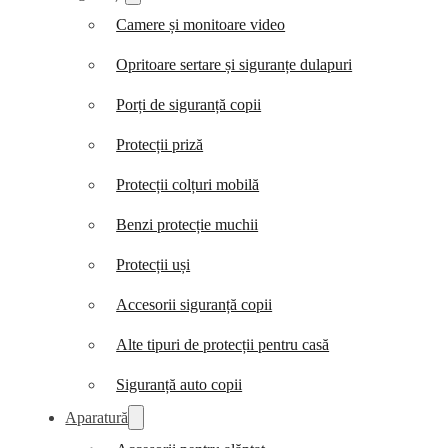
Camere și monitoare video
Opritoare sertare și siguranțe dulapuri
Porți de siguranță copii
Protecții priză
Protecții colțuri mobilă
Benzi protecție muchii
Protecții uși
Accesorii siguranță copii
Alte tipuri de protecții pentru casă
Siguranță auto copii
Aparatură