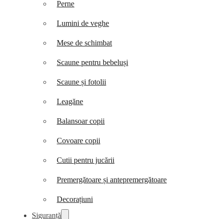
Perne
Lumini de veghe
Mese de schimbat
Scaune pentru bebeluși
Scaune și fotolii
Leagăne
Balansoar copii
Covoare copii
Cutii pentru jucării
Premergătoare și antepremergătoare
Decorațiuni
Siguranță