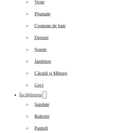
Veste
Pijamale
Costume de baie
Dresuri
Șosete
Jambiere
Căciuli și Mănuși
Geci
Încălțăminte
Sandale
Balerini
Pantofi