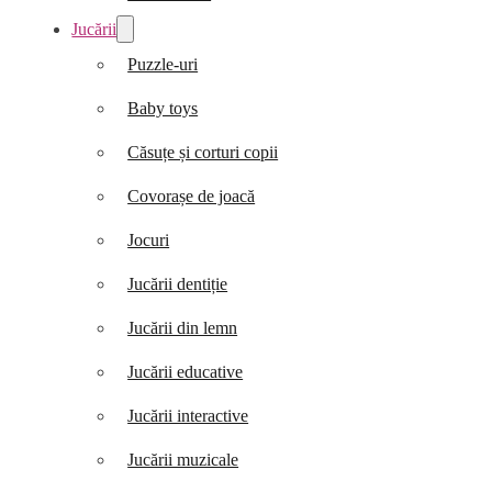
Jucării
Puzzle-uri
Baby toys
Căsuțe și corturi copii
Covorașe de joacă
Jocuri
Jucării dentiție
Jucării din lemn
Jucării educative
Jucării interactive
Jucării muzicale