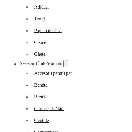
Adidași
Teniși
Papuci de casă
Cizme
Ghete
Accesorii Îmbrăcăminte
Accesorii pentru păr
Bentițe
Bretele
Curele și brățări
Gentuțe