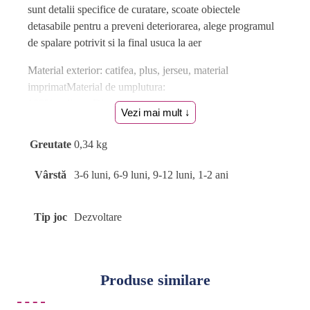
sunt detalii specifice de curatare, scoate obiectele
detasabile pentru a preveni deteriorarea, alege programul
de spalare potrivit si la final usuca la aer
Material exterior: catifea, plus, jerseu, material
imprimatMaterial de umplutura:
100% poliesterDimensiuni produs: 14 cm
Vezi mai mult ↓
Varsta recomandata: 0 luni+
Jucariile si accesoriile Fehn indeplinesc cele mai inalte
Greutate
0,34 kg
standarde de calitate si siguranta pentru produsele de
bebelusi si copii mici, fiind conforme cu Directiva
Vârstă
3-6 luni, 6-9 luni, 9-12 luni, 1-2 ani
europeana privind siguranta jucariilor 2009/48/CE si
standardul european EN 71.
Tip joc
Dezvoltare
Produsele Fehn sunt testate temeinic in conformitate cu:
EN 71-1 (Proprietati mecanice si fizice)
EN 71-2 (Inflamabilitate)
Produse similare
EN 71-3 (Migrarea anumitor elemente)
EN 71-9:2005 (Compusi chimici organici).