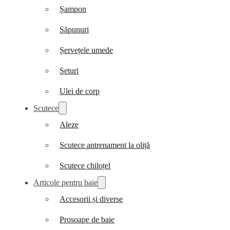
Șampon
Săpunuri
Șervețele umede
Seturi
Ulei de corp
Scutece
Aleze
Scutece antrenament la oliță
Scutece chiloțel
Articole pentru baie
Accesorii și diverse
Prosoape de baie