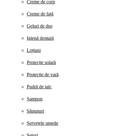
Creme de corp
Creme de față
Geluri de duș
Igienă dentară
Loțiuni
Protecție solară
Protecție de vară
Pudră de talc
Șampon
Săpunuri
Șervețele umede
Seturi