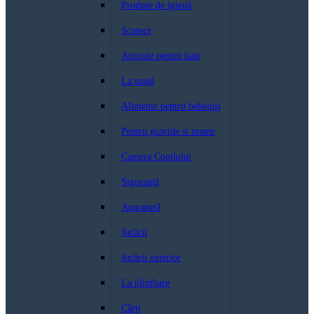
Produse de igienă
Scutece
Articole pentru baie
La masă
Alimente pentru bebeluși
Pentru gravide si mame
Camera Copilului
Siguranță
Aparatură
Jucării
Jucării exterior
La plimbare
Cărți