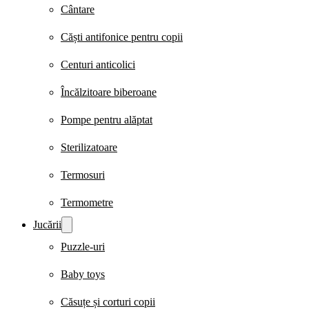
Cântare
Căști antifonice pentru copii
Centuri anticolici
Încălzitoare biberoane
Pompe pentru alăptat
Sterilizatoare
Termosuri
Termometre
Jucării
Puzzle-uri
Baby toys
Căsuțe și corturi copii