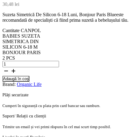
30,48
lei
Suzeta Simetrică De Silicon 6-18 Luni, Bonjour Paris Blueeste
recomandată de specialiști că fiind prima suzetă a bebelușului tău.
Cantitate CANPOL
BABIES SUZETA
SIMETRICA DIN
SILICON 6-18 M
BONJOUR PARIS
2 PCS
Adaugă în coș
Brand:
Organic Life
Plăți securizate
Cumperi în siguranță cu plata prin card bancar sau ramburs.
Suport/ Relații cu clienții
Trimite un email și vei primi răspuns în cel mai scurt timp posibil.