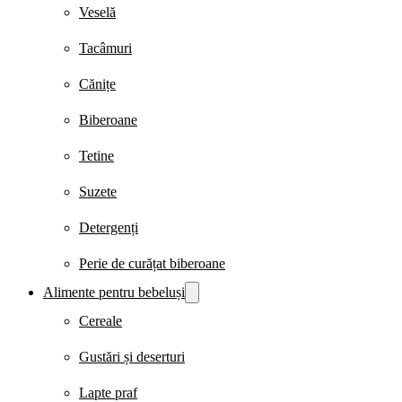
Veselă
Tacâmuri
Cănițe
Biberoane
Tetine
Suzete
Detergenți
Perie de curățat biberoane
Alimente pentru bebeluși
Cereale
Gustări și deserturi
Lapte praf