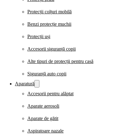
Protecții colțuri mobilă
Benzi protecție muchii
Protecții uși
Accesorii siguranță copii
Alte tipuri de protecții pentru casă
Siguranță auto copii
Aparatură
Accesorii pentru alăptat
Aparate aerosoli
Aparate de gătit
Aspiratoare nazale