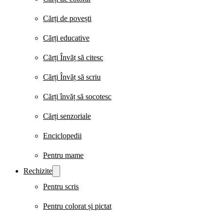
Cărți de povești
Cărți educative
Cărți Învăț să citesc
Cărți Învăț să scriu
Cărți învăț să socotesc
Cărți senzoriale
Enciclopedii
Pentru mame
Rechizite
Pentru scris
Pentru colorat și pictat