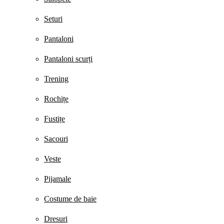
Seturi
Pantaloni
Pantaloni scurți
Trening
Rochițe
Fustițe
Sacouri
Veste
Pijamale
Costume de baie
Dresuri