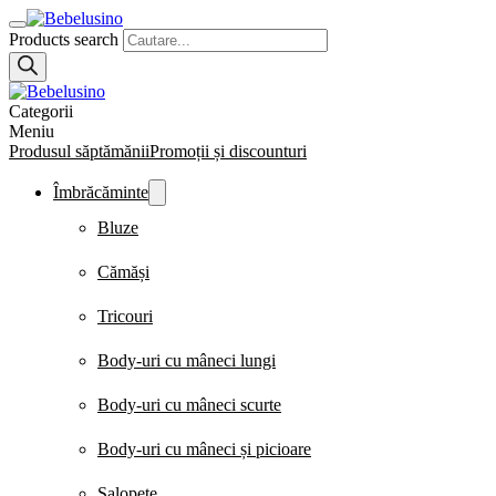
Products search
Categorii
Meniu
Produsul săptămănii
Promoții și discounturi
Îmbrăcăminte
Bluze
Cămăși
Tricouri
Body-uri cu mâneci lungi
Body-uri cu mâneci scurte
Body-uri cu mâneci și picioare
Salopete