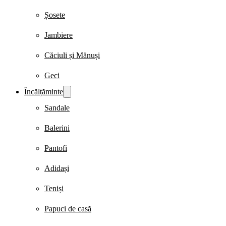
Șosete
Jambiere
Căciuli și Mănuși
Geci
Încălțăminte
Sandale
Balerini
Pantofi
Adidași
Teniși
Papuci de casă