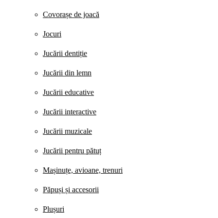
Covorașe de joacă
Jocuri
Jucării dentiție
Jucării din lemn
Jucării educative
Jucării interactive
Jucării muzicale
Jucării pentru pătuț
Mașinuțe, avioane, trenuri
Păpuși și accesorii
Plușuri