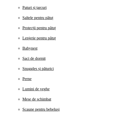
Paturi și țarcuri
Saltele pentru pătuț
Protecții pentru pătuț
Lenjerie pentru pătuț
Babynest
Saci de dormit
Snuggles și păturici
Perne
Lumini de veghe
Mese de schimbat
Scaune pentru bebeluși