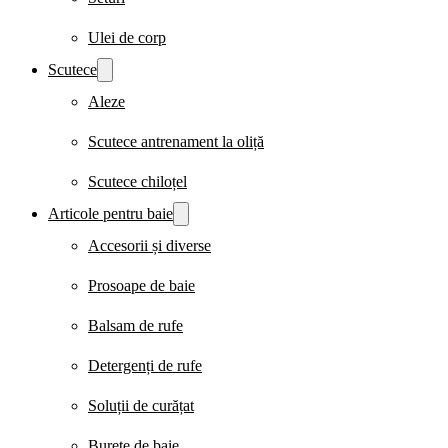
Ulei de corp
Scutece
Aleze
Scutece antrenament la oliță
Scutece chiloțel
Articole pentru baie
Accesorii și diverse
Prosoape de baie
Balsam de rufe
Detergenți de rufe
Soluții de curățat
Burete de baie