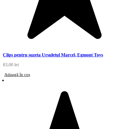
Clips pentru suzeta Ursuletul Marcel, Egmont Toys
83,00
lei
Adaugă în coș