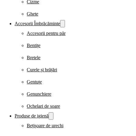
Cizme
Ghete
Accesorii Îmbrăcăminte
Accesorii pentru păr
Bentițe
Bretele
Curele și brățări
Gentuțe
Genunchiere
Ochelari de soare
Produse de igienă
Bețișoare de urechi