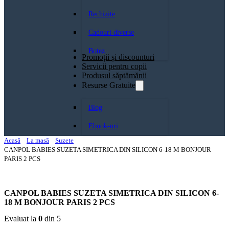
Rechizite
Cadouri diverse
Botez
Promoții și discounturi
Servicii pentru copii
Produsul săptămănii
Resurse Gratuite
Blog
Ebook-uri
Acasă
La masă
Suzete
CANPOL BABIES SUZETA SIMETRICA DIN SILICON 6-18 M BONJOUR
PARIS 2 PCS
CANPOL BABIES SUZETA SIMETRICA DIN SILICON 6-
18 M BONJOUR PARIS 2 PCS
Evaluat la
0
din 5