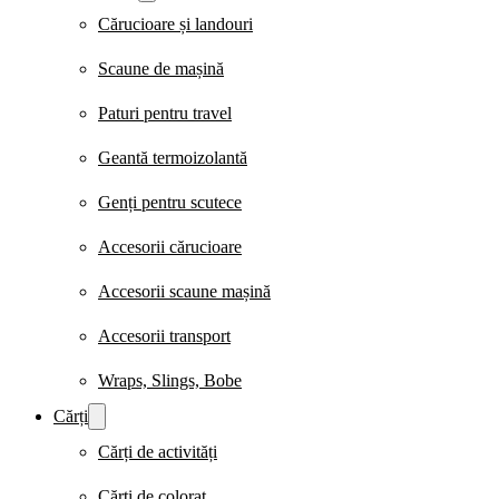
Cărucioare și landouri
Scaune de mașină
Paturi pentru travel
Geantă termoizolantă
Genți pentru scutece
Accesorii cărucioare
Accesorii scaune mașină
Accesorii transport
Wraps, Slings, Bobe
Cărți
Cărți de activități
Cărți de colorat