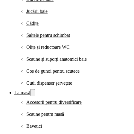
Jucării baie
Cădițe
Saltele pentru schimbat
Olițe și reductoare WC
Scaune și suporți anatomici baie
Coș de gunoi pentru scutece
Cutii dispenser șervețete
La masă
Accesorii pentru diversificare
Scaune pentru masă
Bavețici