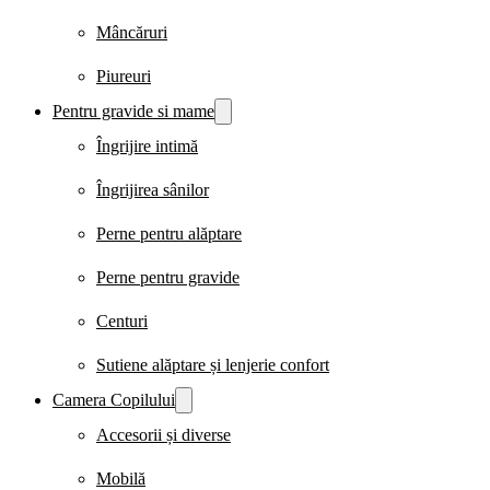
Mâncăruri
Piureuri
Pentru gravide si mame
Îngrijire intimă
Îngrijirea sânilor
Perne pentru alăptare
Perne pentru gravide
Centuri
Sutiene alăptare și lenjerie confort
Camera Copilului
Accesorii și diverse
Mobilă