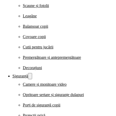
Scaune și fotolii
Leagăne
Balansoar copii
Covoare copii
Cutii pentru jucării
Premergătoare și antepremergătoare
Decorațiuni
Siguranță
Camere și monitoare video
Opritoare sertare și siguranțe dulapuri
Porți de siguranță copii
Protecții priză