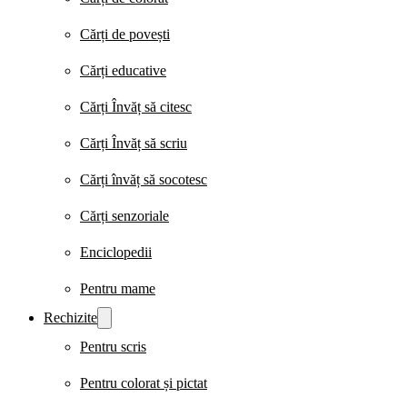
Cărți de povești
Cărți educative
Cărți Învăț să citesc
Cărți Învăț să scriu
Cărți învăț să socotesc
Cărți senzoriale
Enciclopedii
Pentru mame
Rechizite
Pentru scris
Pentru colorat și pictat