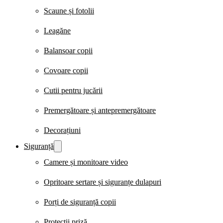
Scaune și fotolii
Leagăne
Balansoar copii
Covoare copii
Cutii pentru jucării
Premergătoare și antepremergătoare
Decorațiuni
Siguranță
Camere și monitoare video
Opritoare sertare și siguranțe dulapuri
Porți de siguranță copii
Protecții priză