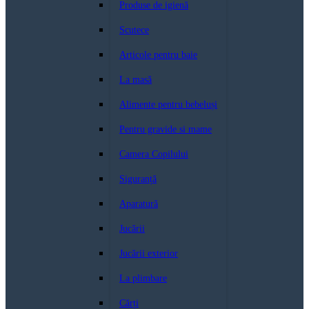
Produse de igienă
Scutece
Articole pentru baie
La masă
Alimente pentru bebeluși
Pentru gravide si mame
Camera Copilului
Siguranță
Aparatură
Jucării
Jucării exterior
La plimbare
Cărți