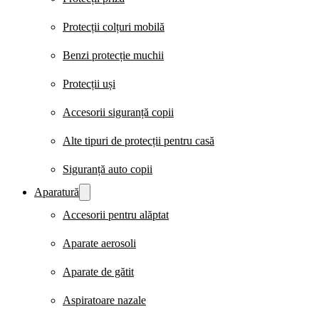
Protecții colțuri mobilă
Benzi protecție muchii
Protecții uși
Accesorii siguranță copii
Alte tipuri de protecții pentru casă
Siguranță auto copii
Aparatură
Accesorii pentru alăptat
Aparate aerosoli
Aparate de gătit
Aspiratoare nazale