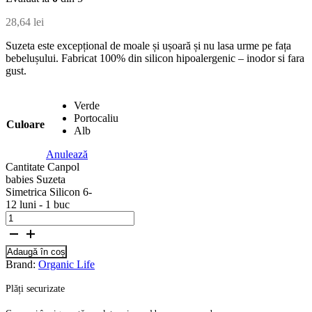
28,64
lei
Suzeta este excepțional de moale și ușoară și nu lasa urme pe fața
bebelușului. Fabricat 100% din silicon hipoalergenic – inodor si fara
gust.
Verde
Portocaliu
Culoare
Alb
Anulează
Cantitate Canpol
babies Suzeta
Simetrica Silicon 6-
12 luni - 1 buc
Adaugă în coș
Brand:
Organic Life
Plăți securizate