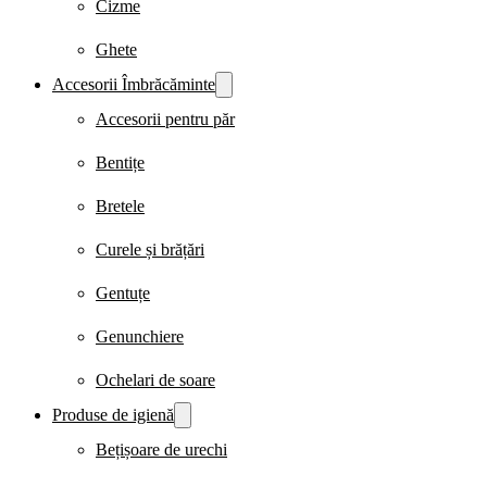
Cizme
Ghete
Accesorii Îmbrăcăminte
Accesorii pentru păr
Bentițe
Bretele
Curele și brățări
Gentuțe
Genunchiere
Ochelari de soare
Produse de igienă
Bețișoare de urechi