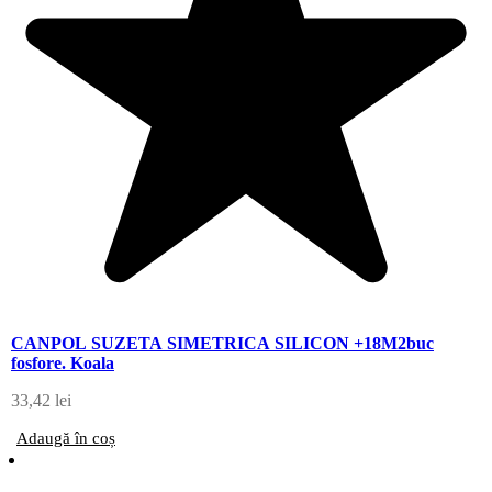
CANPOL SUZETA SIMETRICA SILICON +18M2buc
fosfore. Koala
33,42
lei
Adaugă în coș