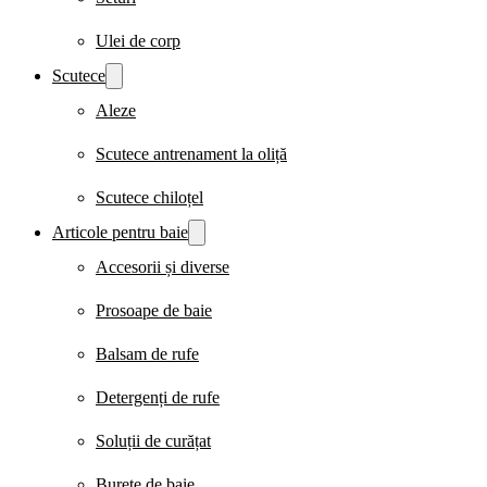
Ulei de corp
Scutece
Aleze
Scutece antrenament la oliță
Scutece chiloțel
Articole pentru baie
Accesorii și diverse
Prosoape de baie
Balsam de rufe
Detergenți de rufe
Soluții de curățat
Burete de baie