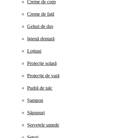
Creme de corp
Creme de față
Geluri de duș
Igienă dentară
Loțiuni
Protecție solară
Protecție de vară
Pudră de talc
Șampon
Săpunuri
Șervețele umede
Seturi