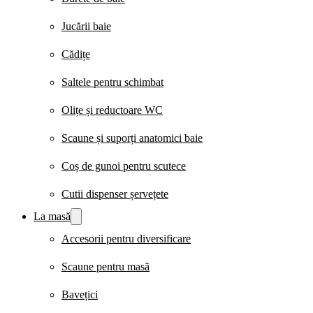
Jucării baie
Cădițe
Saltele pentru schimbat
Olițe și reductoare WC
Scaune și suporți anatomici baie
Coș de gunoi pentru scutece
Cutii dispenser șervețete
La masă
Accesorii pentru diversificare
Scaune pentru masă
Bavețici