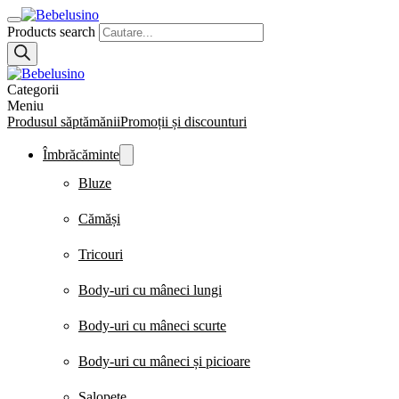
Products search
Categorii
Meniu
Produsul săptămănii
Promoții și discounturi
Îmbrăcăminte
Bluze
Cămăși
Tricouri
Body-uri cu mâneci lungi
Body-uri cu mâneci scurte
Body-uri cu mâneci și picioare
Salopete