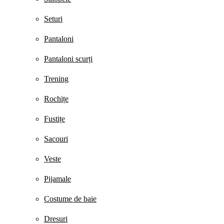
Seturi
Pantaloni
Pantaloni scurți
Trening
Rochițe
Fustițe
Sacouri
Veste
Pijamale
Costume de baie
Dresuri