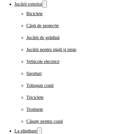
Jucării exterior
Biciclete
Căști de protecție
Jucării de grădină
Jucării pentru plajă și nisip
Vehicole electrice
Sporturi
Tobogan copii
Triciclete
Trotinete
Căsuțe pentru copii
La plimbare