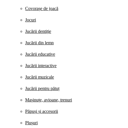
Covorașe de joacă
Jocuri
Jucării dentiție
Jucării din lemn
Jucării educative
Jucării interactive
Jucării muzicale
Jucării pentru pătuț
Mașinuțe, avioane, trenuri
Păpuși și accesorii
Plușuri