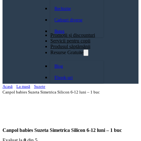
Rechizite
Cadouri diverse
Botez
Promoții și discounturi
Servicii pentru copii
Produsul săptămănii
Resurse Gratuite
Blog
Ebook-uri
Acasă
La masă
Suzete
Canpol babies Suzeta Simetrica Silicon 6-12 luni – 1 buc
Canpol babies Suzeta Simetrica Silicon 6-12 luni – 1 buc
Evaluat la
0
din 5