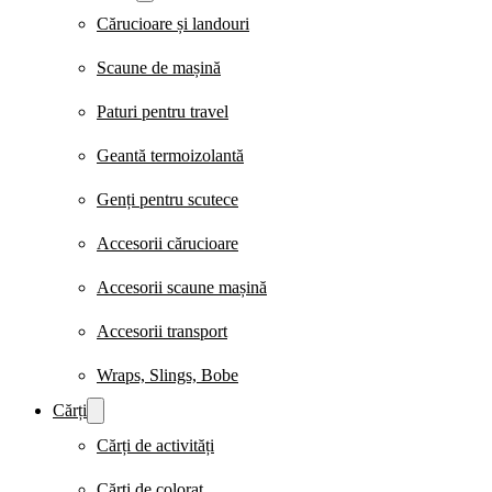
Cărucioare și landouri
Scaune de mașină
Paturi pentru travel
Geantă termoizolantă
Genți pentru scutece
Accesorii cărucioare
Accesorii scaune mașină
Accesorii transport
Wraps, Slings, Bobe
Cărți
Cărți de activități
Cărți de colorat