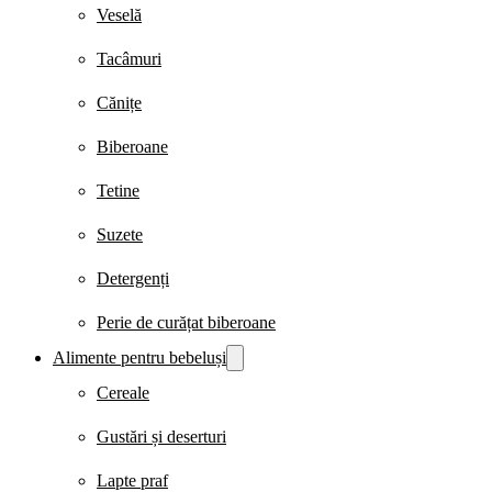
Veselă
Tacâmuri
Cănițe
Biberoane
Tetine
Suzete
Detergenți
Perie de curățat biberoane
Alimente pentru bebeluși
Cereale
Gustări și deserturi
Lapte praf