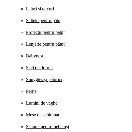
Paturi și țarcuri
Saltele pentru pătuț
Protecții pentru pătuț
Lenjerie pentru pătuț
Babynest
Saci de dormit
Snuggles și păturici
Perne
Lumini de veghe
Mese de schimbat
Scaune pentru bebeluși