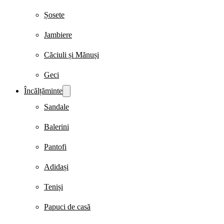
Șosete
Jambiere
Căciuli și Mănuși
Geci
Încălțăminte
Sandale
Balerini
Pantofi
Adidași
Teniși
Papuci de casă