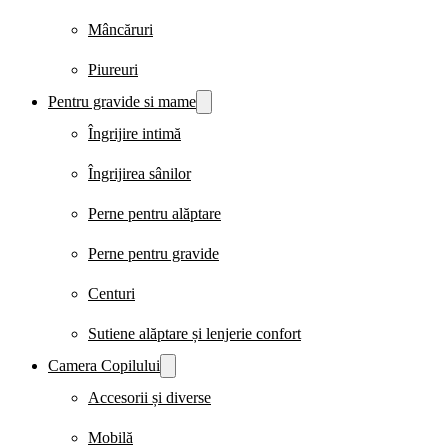
Mâncăruri
Piureuri
Pentru gravide si mame
Îngrijire intimă
Îngrijirea sânilor
Perne pentru alăptare
Perne pentru gravide
Centuri
Sutiene alăptare și lenjerie confort
Camera Copilului
Accesorii și diverse
Mobilă