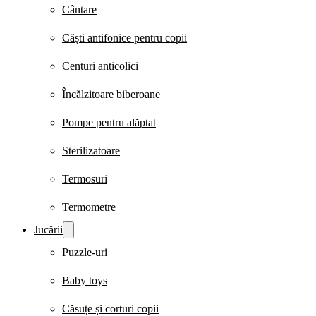
Cântare
Căști antifonice pentru copii
Centuri anticolici
Încălzitoare biberoane
Pompe pentru alăptat
Sterilizatoare
Termosuri
Termometre
Jucării
Puzzle-uri
Baby toys
Căsuțe și corturi copii