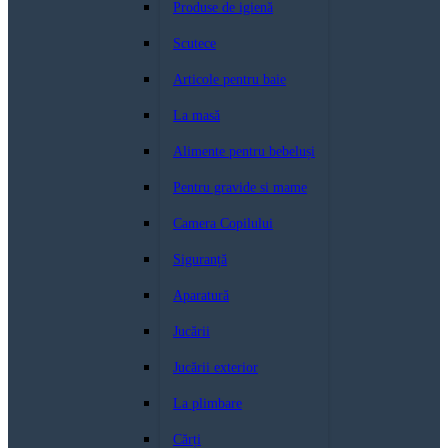
Produse de igienă
Scutece
Articole pentru baie
La masă
Alimente pentru bebeluși
Pentru gravide si mame
Camera Copilului
Siguranță
Aparatură
Jucării
Jucării exterior
La plimbare
Cărți