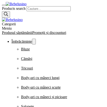
Products search
Categorii
Meniu
Produsul săptămănii
Promoții și discounturi
Îmbrăcăminte
Bluze
Cămăși
Tricouri
Body-uri cu mâneci lungi
Body-uri cu mâneci scurte
Body-uri cu mâneci și picioare
Salopete