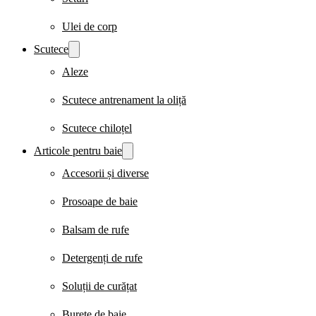
Ulei de corp
Scutece
Aleze
Scutece antrenament la oliță
Scutece chiloțel
Articole pentru baie
Accesorii și diverse
Prosoape de baie
Balsam de rufe
Detergenți de rufe
Soluții de curățat
Burete de baie