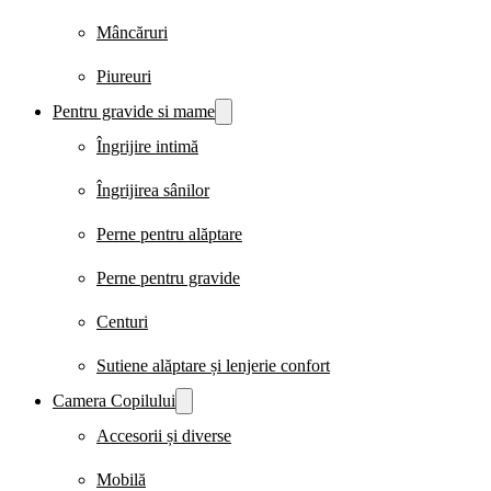
Mâncăruri
Piureuri
Pentru gravide si mame
Îngrijire intimă
Îngrijirea sânilor
Perne pentru alăptare
Perne pentru gravide
Centuri
Sutiene alăptare și lenjerie confort
Camera Copilului
Accesorii și diverse
Mobilă