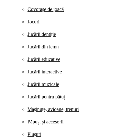
Covorașe de joacă
Jocuri
Jucării dentiție
Jucării din lemn
Jucării educative
Jucării interactive
Jucării muzicale
Jucării pentru pătuț
Mașinuțe, avioane, trenuri
Păpuși și accesorii
Plușuri