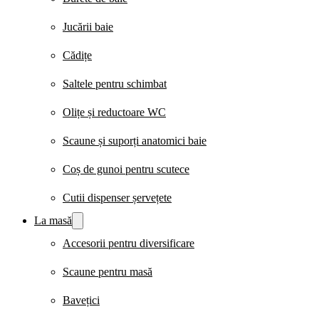
Jucării baie
Cădițe
Saltele pentru schimbat
Olițe și reductoare WC
Scaune și suporți anatomici baie
Coș de gunoi pentru scutece
Cutii dispenser șervețete
La masă
Accesorii pentru diversificare
Scaune pentru masă
Bavețici