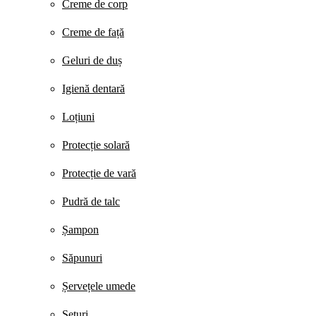
Creme de corp
Creme de față
Geluri de duș
Igienă dentară
Loțiuni
Protecție solară
Protecție de vară
Pudră de talc
Șampon
Săpunuri
Șervețele umede
Seturi