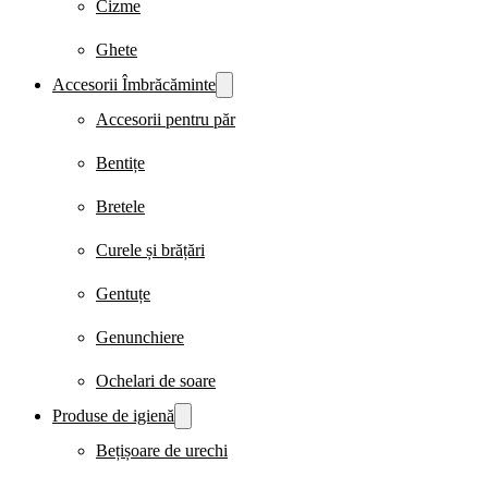
Cizme
Ghete
Accesorii Îmbrăcăminte
Accesorii pentru păr
Bentițe
Bretele
Curele și brățări
Gentuțe
Genunchiere
Ochelari de soare
Produse de igienă
Bețișoare de urechi