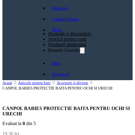
Rechizite
Cadouri diverse
Botez
Promoții și discounturi
Servicii pentru copii
Produsul săptămănii
Resurse Gratuite
Blog
Ebook-uri
Acasă
Articole pentru baie
Accesorii și diverse
CANPOL BABIES PROTECTIE BAITA PENTRU OCHI SI URECHI
CANPOL BABIES PROTECTIE BAITA PENTRU OCHI SI
URECHI
Evaluat la
0
din 5
19,36
lei