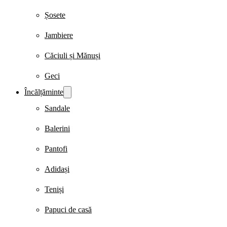
Șosete
Jambiere
Căciuli și Mănuși
Geci
Încălțăminte
Sandale
Balerini
Pantofi
Adidași
Teniși
Papuci de casă