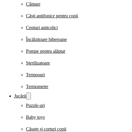
Cântare
Căști antifonice pentru copii
Centuri anticolici
Încălzitoare biberoane
Pompe pentru alăptat
Sterilizatoare
Termosuri
Termometre
Jucării
Puzzle-uri
Baby toys
Căsuțe și corturi copii