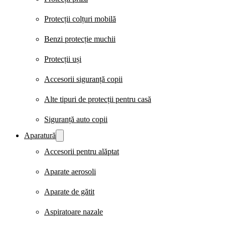
Protecții colțuri mobilă
Benzi protecție muchii
Protecții uși
Accesorii siguranță copii
Alte tipuri de protecții pentru casă
Siguranță auto copii
Aparatură
Accesorii pentru alăptat
Aparate aerosoli
Aparate de gătit
Aspiratoare nazale