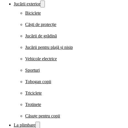
Jucării exterior
Biciclete
Căști de protecție
Jucării de grădină
Jucării pentru plajă și nisip
Vehicole electrice
Sporturi
Tobogan copii
Triciclete
Trotinete
Căsuțe pentru copii
La plimbare