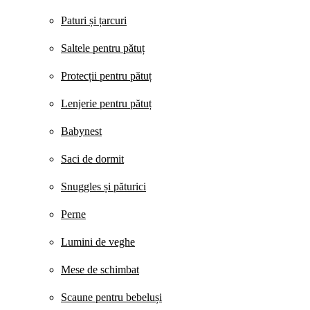
Paturi și țarcuri
Saltele pentru pătuț
Protecții pentru pătuț
Lenjerie pentru pătuț
Babynest
Saci de dormit
Snuggles și păturici
Perne
Lumini de veghe
Mese de schimbat
Scaune pentru bebeluși