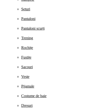
Seturi
Pantaloni
Pantaloni scurți
Trening
Rochițe
Fustițe
Sacouri
Veste
Pijamale
Costume de baie
Dresuri