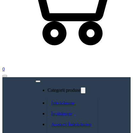
0
Categorii produse
Îmbrăcăminte
Încălțăminte
Accesorii Îmbrăcăminte