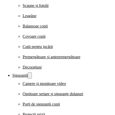
Scaune și fotolii
Leagăne
Balansoar copii
Covoare copii
Cutii pentru jucării
Premergătoare și antepremergătoare
Decorațiuni
Siguranță
Camere și monitoare video
Opritoare sertare și siguranțe dulapuri
Porți de siguranță copii
Protecții priză