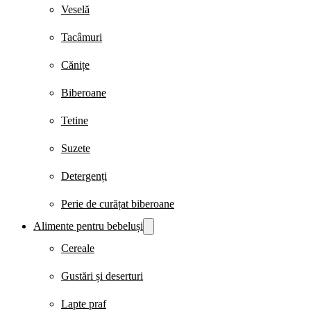
Veselă
Tacâmuri
Cănițe
Biberoane
Tetine
Suzete
Detergenți
Perie de curățat biberoane
Alimente pentru bebeluși
Cereale
Gustări și deserturi
Lapte praf