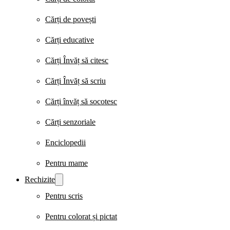
Cărți de povești
Cărți educative
Cărți Învăț să citesc
Cărți Învăț să scriu
Cărți învăț să socotesc
Cărți senzoriale
Enciclopedii
Pentru mame
Rechizite
Pentru scris
Pentru colorat și pictat