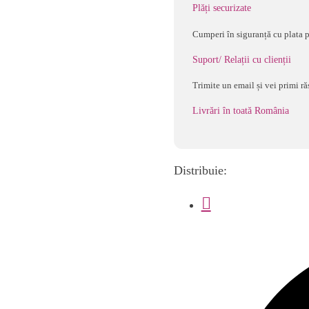
Plăți securizate
Cumperi în siguranță cu plata p
Suport/ Relații cu clienții
Trimite un email și vei primi ră
Livrări în toată România
Distribuie: