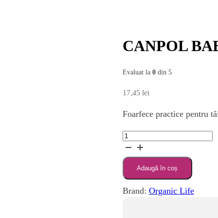
CANPOL BAB
Evaluat la
0
din 5
17,45
lei
Foarfece practice pentru tă
Cantitate
CANPOL
BABIES
Adaugă în coș
FORFECUTA
COPII
Brand:
Organic Life