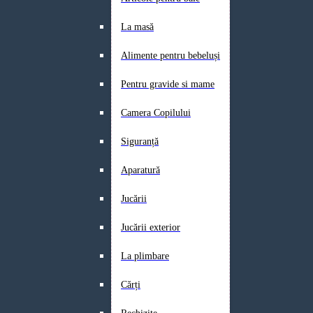
La masă
Alimente pentru bebeluși
Pentru gravide si mame
Camera Copilului
Siguranță
Aparatură
Jucării
Jucării exterior
La plimbare
Cărți