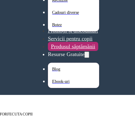
Rechizite
Cadouri diverse
Botez
Promoții și discounturi
Servicii pentru copii
Produsul săptămănii
Resurse Gratuite
Blog
Ebook-uri
FORFECUTA COPII