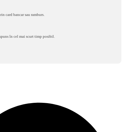
rin card bancar sau ramburs.
spuns în cel mai scurt timp posibil.