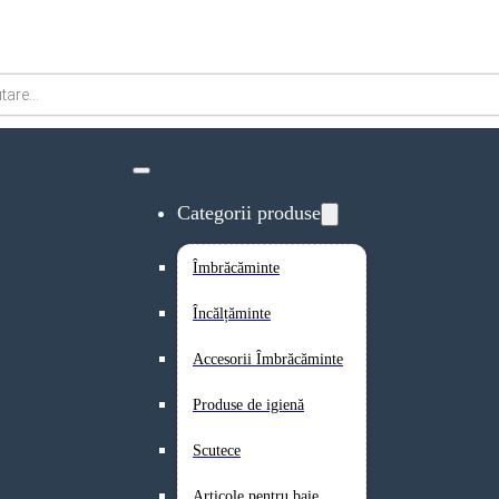
Categorii produse
Îmbrăcăminte
Încălțăminte
Accesorii Îmbrăcăminte
Produse de igienă
Scutece
Articole pentru baie