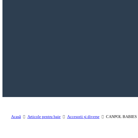
Acasă
Articole pentru baie
Accesorii și diverse
CANPOL BABIES 