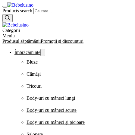
Products search
Categorii
Meniu
Produsul săptămănii
Promoții și discounturi
Îmbrăcăminte
Bluze
Cămăși
Tricouri
Body-uri cu mâneci lungi
Body-uri cu mâneci scurte
Body-uri cu mâneci și picioare
Salopete