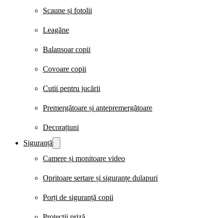
Scaune și fotolii
Leagăne
Balansoar copii
Covoare copii
Cutii pentru jucării
Premergătoare și antepremergătoare
Decorațiuni
Siguranță
Camere și monitoare video
Opritoare sertare și siguranțe dulapuri
Porți de siguranță copii
Protecții priză