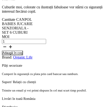
Cuburile moi, colorate cu ilustrații fabuloase vor stârni cu siguranță
interesul fiecărui copil.
Cantitate CANPOL
BABIES JUCARIE
SENZORIALA -
SET 6 CUBURI
MOI
Adaugă în coș
Brand:
Organic Life
Plăți securizate
Cumperi în siguranță cu plata prin card bancar sau ramburs.
Suport/ Relații cu clienții
Trimite un email și vei primi răspuns în cel mai scurt timp posibil.
Livrări în toată România