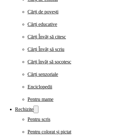
Cărți de povești
Cărți educative
Cărți Învăț să citesc
Cărți Învăț să scriu
Cărți învăț să socotesc
Cărți senzoriale
Enciclopedii
Pentru mame
Rechizite
Pentru scris
Pentru colorat și pictat