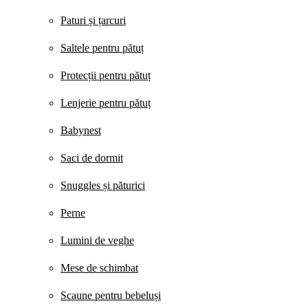
Paturi și țarcuri
Saltele pentru pătuț
Protecții pentru pătuț
Lenjerie pentru pătuț
Babynest
Saci de dormit
Snuggles și păturici
Perne
Lumini de veghe
Mese de schimbat
Scaune pentru bebeluși