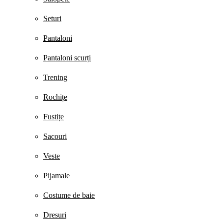
Seturi
Pantaloni
Pantaloni scurți
Trening
Rochițe
Fustițe
Sacouri
Veste
Pijamale
Costume de baie
Dresuri