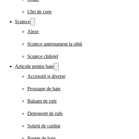
Ulei de corp
Scutece
Aleze
Scutece antrenament la oliță
Scutece chiloțel
Articole pentru baie
Accesorii și diverse
Prosoape de baie
Balsam de rufe
Detergenți de rufe
Soluții de curățat
Burete de baie