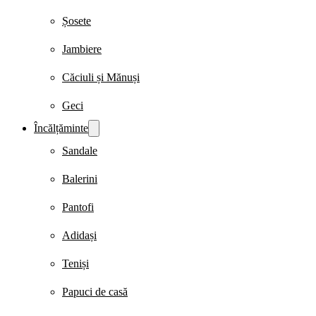
Șosete
Jambiere
Căciuli și Mănuși
Geci
Încălțăminte
Sandale
Balerini
Pantofi
Adidași
Teniși
Papuci de casă