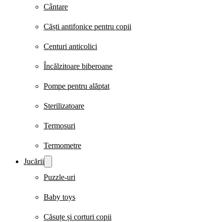
Cântare
Căști antifonice pentru copii
Centuri anticolici
Încălzitoare biberoane
Pompe pentru alăptat
Sterilizatoare
Termosuri
Termometre
Jucării
Puzzle-uri
Baby toys
Căsuțe și corturi copii