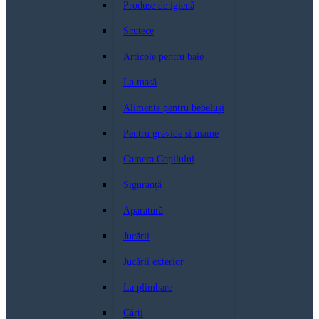
Produse de igienă
Scutece
Articole pentru baie
La masă
Alimente pentru bebeluși
Pentru gravide si mame
Camera Copilului
Siguranță
Aparatură
Jucării
Jucării exterior
La plimbare
Cărți