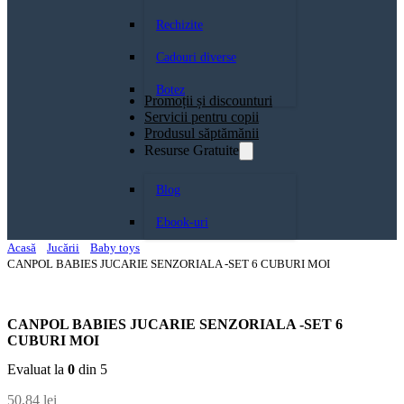
Rechizite
Cadouri diverse
Botez
Promoții și discounturi
Servicii pentru copii
Produsul săptămănii
Resurse Gratuite
Blog
Ebook-uri
Acasă
Jucării
Baby toys
CANPOL BABIES JUCARIE SENZORIALA -SET 6 CUBURI MOI
CANPOL BABIES JUCARIE SENZORIALA -SET 6
CUBURI MOI
Evaluat la
0
din 5
50,84
lei