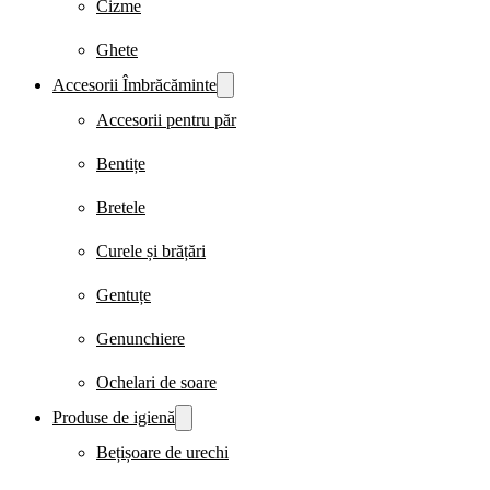
Cizme
Ghete
Accesorii Îmbrăcăminte
Accesorii pentru păr
Bentițe
Bretele
Curele și brățări
Gentuțe
Genunchiere
Ochelari de soare
Produse de igienă
Bețișoare de urechi