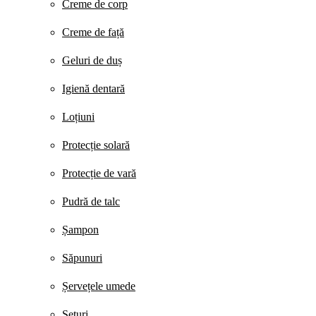
Creme de corp
Creme de față
Geluri de duș
Igienă dentară
Loțiuni
Protecție solară
Protecție de vară
Pudră de talc
Șampon
Săpunuri
Șervețele umede
Seturi