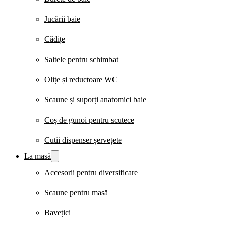
Jucării baie
Cădițe
Saltele pentru schimbat
Olițe și reductoare WC
Scaune și suporți anatomici baie
Coș de gunoi pentru scutece
Cutii dispenser șervețete
La masă
Accesorii pentru diversificare
Scaune pentru masă
Bavețici