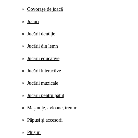
Covorașe de joacă
Jocuri
Jucării dentiție
Jucării din lemn
Jucării educative
Jucării interactive
Jucării muzicale
Jucării pentru pătuț
Mașinuțe, avioane, trenuri
Păpuși și accesorii
Plușuri