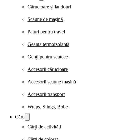
Cărucioare și landouri
Scaune de mașină
Paturi pentru travel
Geantă termoizolantă
Genți pentru scutece
Accesorii cărucioare
Accesorii scaune mașină
Accesorii transport
Wraps, Slings, Bobe
Cărți
Cărți de activități
Cărți de colorat