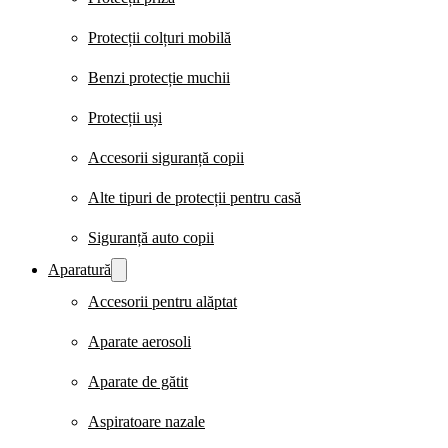
Protecții colțuri mobilă
Benzi protecție muchii
Protecții uși
Accesorii siguranță copii
Alte tipuri de protecții pentru casă
Siguranță auto copii
Aparatură
Accesorii pentru alăptat
Aparate aerosoli
Aparate de gătit
Aspiratoare nazale