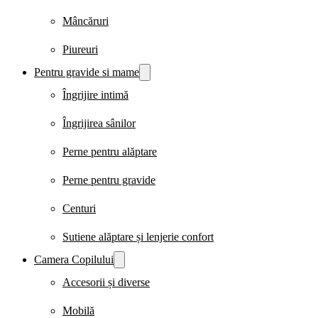
Mâncăruri
Piureuri
Pentru gravide si mame
Îngrijire intimă
Îngrijirea sânilor
Perne pentru alăptare
Perne pentru gravide
Centuri
Sutiene alăptare și lenjerie confort
Camera Copilului
Accesorii și diverse
Mobilă