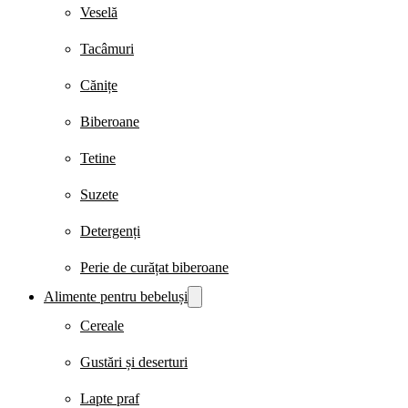
Veselă
Tacâmuri
Cănițe
Biberoane
Tetine
Suzete
Detergenți
Perie de curățat biberoane
Alimente pentru bebeluși
Cereale
Gustări și deserturi
Lapte praf