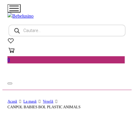
Products
search
0
Acasă
La masă
Veselă
CANPOL BABIES BOL PLASTIC ANIMALS