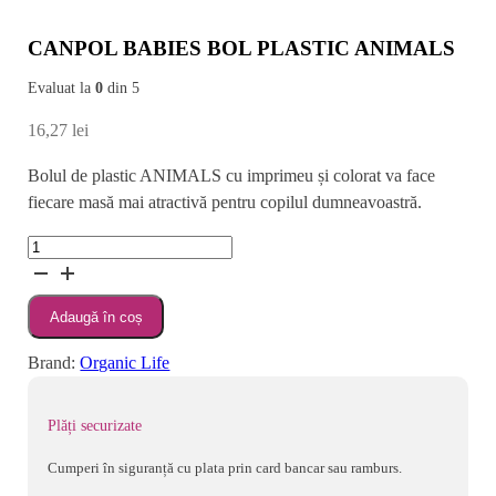
CANPOL BABIES BOL PLASTIC ANIMALS
Evaluat la
0
din 5
16,27
lei
Bolul de plastic ANIMALS cu imprimeu și colorat va face
fiecare masă mai atractivă pentru copilul dumneavoastră.
Cantitate
CANPOL
BABIES
Adaugă în coș
BOL
PLASTIC
Brand:
Organic Life
ANIMALS
Plăți securizate
Cumperi în siguranță cu plata prin card bancar sau ramburs.