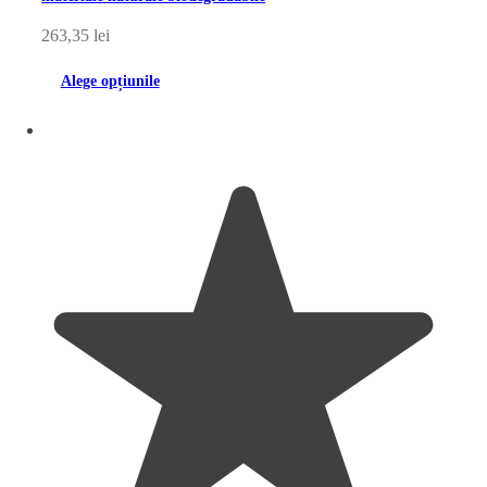
263,35
lei
Alege opțiunile