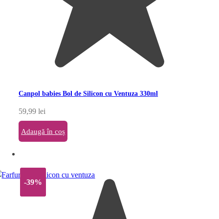
Canpol babies Bol de Silicon cu Ventuza 330ml
59,99
lei
Adaugă în coș
-39%
-39%