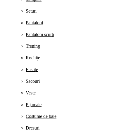
Seturi
Pantaloni
Pantaloni scurți
Trening
Rochițe
Fustițe
Sacouri
Veste
Pijamale
Costume de baie
Dresuri