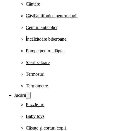
Cântare
Căști antifonice pentru copii
Centuri anticolici
Încălzitoare biberoane
Pompe pentru alăptat
Sterilizatoare
Termosuri
Termometre
Jucării
Puzzle-uri
Baby toys
Căsuțe și corturi copii