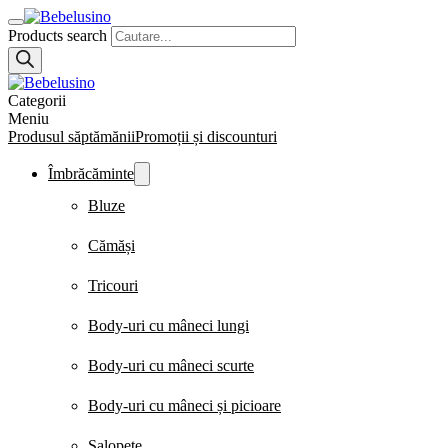
Products search
Categorii
Meniu
Produsul săptămănii
Promoții și discounturi
Îmbrăcăminte
Bluze
Cămăși
Tricouri
Body-uri cu mâneci lungi
Body-uri cu mâneci scurte
Body-uri cu mâneci și picioare
Salopete