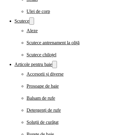
Ulei de corp
Scutece
Aleze
Scutece antrenament la oliță
Scutece chiloțel
Articole pentru baie
Accesorii și diverse
Prosoape de baie
Balsam de rufe
Detergenți de rufe
Soluții de curățat
Burete de baie