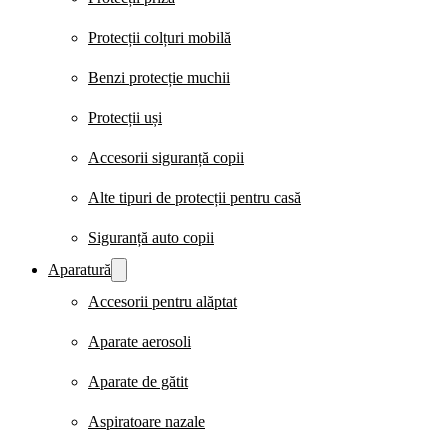
Protecții colțuri mobilă
Benzi protecție muchii
Protecții uși
Accesorii siguranță copii
Alte tipuri de protecții pentru casă
Siguranță auto copii
Aparatură
Accesorii pentru alăptat
Aparate aerosoli
Aparate de gătit
Aspiratoare nazale