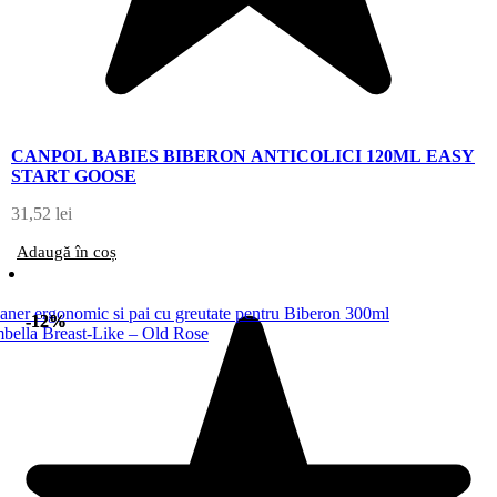
CANPOL BABIES BIBERON ANTICOLICI 120ML EASY
START GOOSE
31,52
lei
Adaugă în coș
-12%
-12%