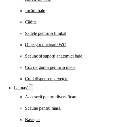
Jucării baie
Cădițe
Saltele pentru schimbat
Olițe și reductoare WC
Scaune și suporți anatomici baie
Coș de gunoi pentru scutece
Cutii dispenser șervețete
La masă
Accesorii pentru diversificare
Scaune pentru masă
Bavețici