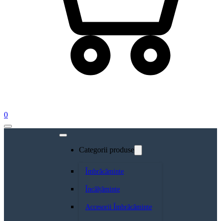
0
Categorii produse
Îmbrăcăminte
Încălțăminte
Accesorii Îmbrăcăminte