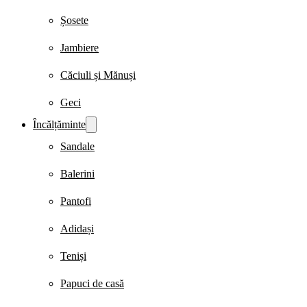
Șosete
Jambiere
Căciuli și Mănuși
Geci
Încălțăminte
Sandale
Balerini
Pantofi
Adidași
Teniși
Papuci de casă