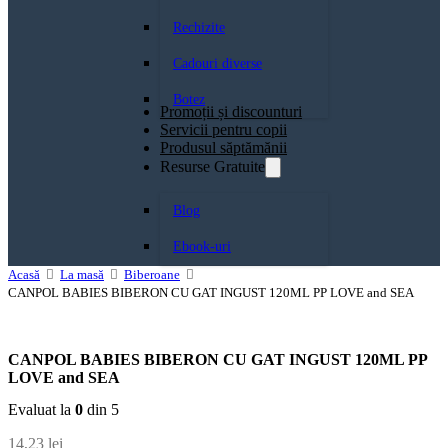
Rechizite
Cadouri diverse
Botez
Promoții și discounturi
Servicii pentru copii
Produsul săptămănii
Resurse Gratuite
Blog
Ebook-uri
Acasă
La masă
Biberoane
CANPOL BABIES BIBERON CU GAT INGUST 120ML PP LOVE and SEA
CANPOL BABIES BIBERON CU GAT INGUST 120ML PP
LOVE and SEA
Evaluat la
0
din 5
14,23
lei