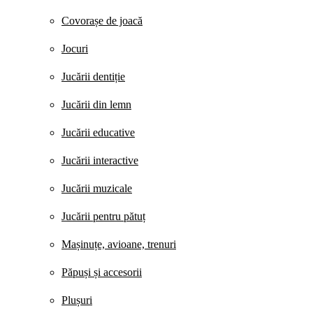
Covorașe de joacă
Jocuri
Jucării dentiție
Jucării din lemn
Jucării educative
Jucării interactive
Jucării muzicale
Jucării pentru pătuț
Mașinuțe, avioane, trenuri
Păpuși și accesorii
Plușuri