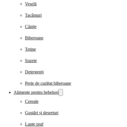
Veselă
Tacâmuri
Cănițe
Biberoane
Tetine
Suzete
Detergenți
Perie de curățat biberoane
Alimente pentru bebeluși
Cereale
Gustări și deserturi
Lapte praf