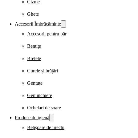
Cizme
Ghete
Accesorii Îmbrăcăminte
Accesorii pentru păr
Bentițe
Bretele
Curele și brățări
Gentuțe
Genunchiere
Ochelari de soare
Produse de igienă
Bețișoare de urechi