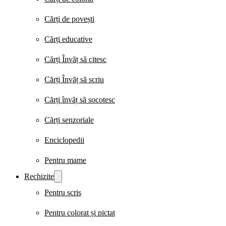
Cărți de povești
Cărți educative
Cărți Învăț să citesc
Cărți Învăț să scriu
Cărți învăț să socotesc
Cărți senzoriale
Enciclopedii
Pentru mame
Rechizite
Pentru scris
Pentru colorat și pictat