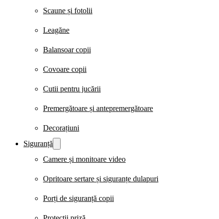
Scaune și fotolii
Leagăne
Balansoar copii
Covoare copii
Cutii pentru jucării
Premergătoare și antepremergătoare
Decorațiuni
Siguranță
Camere și monitoare video
Opritoare sertare și siguranțe dulapuri
Porți de siguranță copii
Protecții priză