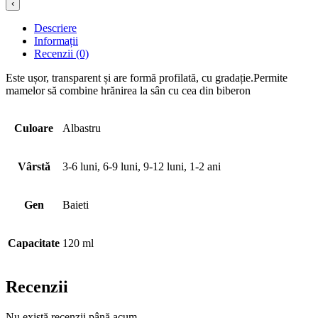
‹
Descriere
Informații
Recenzii (0)
Este ușor, transparent și are formă profilată, cu gradație.Permite
mamelor să combine hrănirea la sân cu cea din biberon
Culoare
Albastru
Vârstă
3-6 luni, 6-9 luni, 9-12 luni, 1-2 ani
Gen
Baieti
Capacitate
120 ml
Recenzii
Nu există recenzii până acum.