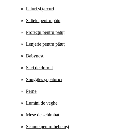
Paturi și țarcuri
Saltele pentru pătuț
Protecții pentru pătuț
Lenjerie pentru pătuț
Babynest
Saci de dormit
Snuggles și păturici
Perne
Lumini de veghe
Mese de schimbat
Scaune pentru bebeluși