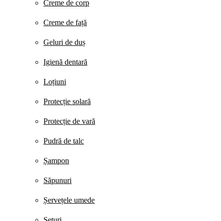
Creme de corp
Creme de față
Geluri de duș
Igienă dentară
Loțiuni
Protecție solară
Protecție de vară
Pudră de talc
Șampon
Săpunuri
Șervețele umede
Seturi