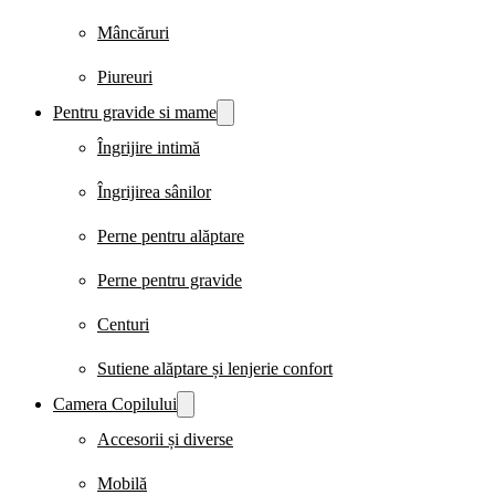
Mâncăruri
Piureuri
Pentru gravide si mame
Îngrijire intimă
Îngrijirea sânilor
Perne pentru alăptare
Perne pentru gravide
Centuri
Sutiene alăptare și lenjerie confort
Camera Copilului
Accesorii și diverse
Mobilă