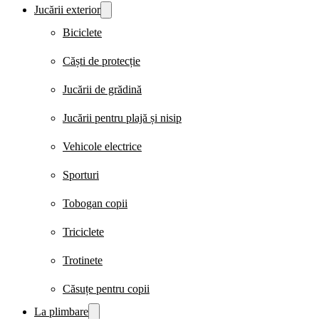
Jucării exterior
Biciclete
Căști de protecție
Jucării de grădină
Jucării pentru plajă și nisip
Vehicole electrice
Sporturi
Tobogan copii
Triciclete
Trotinete
Căsuțe pentru copii
La plimbare