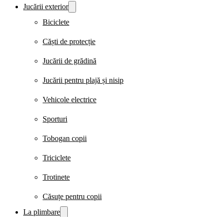
Jucării exterior
Biciclete
Căști de protecție
Jucării de grădină
Jucării pentru plajă și nisip
Vehicole electrice
Sporturi
Tobogan copii
Triciclete
Trotinete
Căsuțe pentru copii
La plimbare