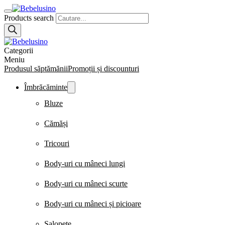
Products search
Categorii
Meniu
Produsul săptămănii
Promoții și discounturi
Îmbrăcăminte
Bluze
Cămăși
Tricouri
Body-uri cu mâneci lungi
Body-uri cu mâneci scurte
Body-uri cu mâneci și picioare
Salopete