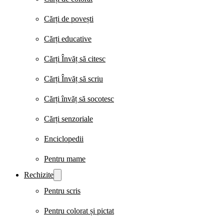
Cărți de povești
Cărți educative
Cărți Învăț să citesc
Cărți Învăț să scriu
Cărți învăț să socotesc
Cărți senzoriale
Enciclopedii
Pentru mame
Rechizite
Pentru scris
Pentru colorat și pictat