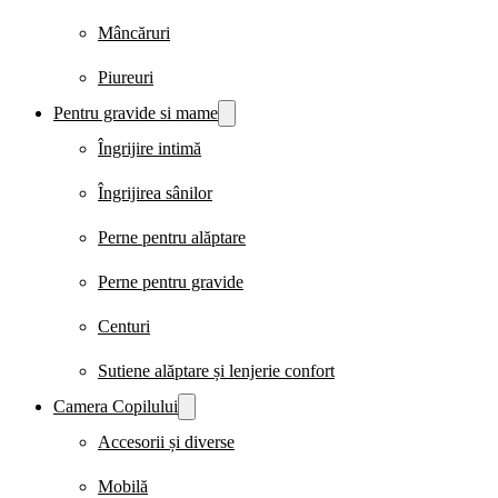
Mâncăruri
Piureuri
Pentru gravide si mame
Îngrijire intimă
Îngrijirea sânilor
Perne pentru alăptare
Perne pentru gravide
Centuri
Sutiene alăptare și lenjerie confort
Camera Copilului
Accesorii și diverse
Mobilă