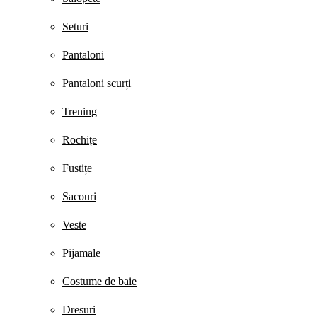
Seturi
Pantaloni
Pantaloni scurți
Trening
Rochițe
Fustițe
Sacouri
Veste
Pijamale
Costume de baie
Dresuri