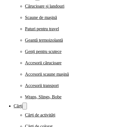
Cărucioare și landouri
Scaune de mașină
Paturi pentru travel
Geantă termoizolantă
Genți pentru scutece
Accesorii cărucioare
Accesorii scaune mașină
Accesorii transport
Wraps, Slings, Bobe
Cărți
Cărți de activități
Cărți de colorat