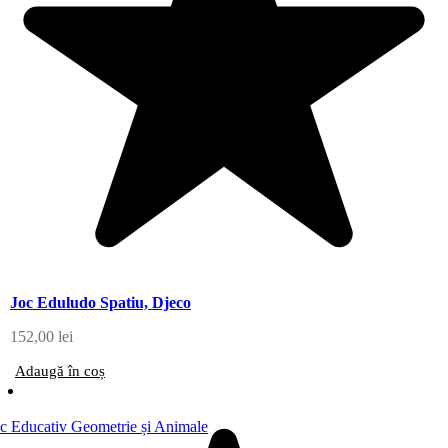
Joc Eduludo Spatiu, Djeco
152,00
lei
Adaugă în coș