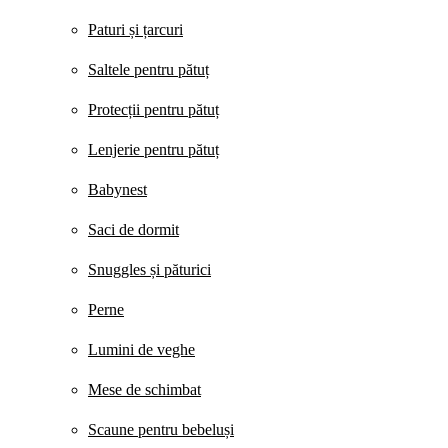
Paturi și țarcuri
Saltele pentru pătuț
Protecții pentru pătuț
Lenjerie pentru pătuț
Babynest
Saci de dormit
Snuggles și păturici
Perne
Lumini de veghe
Mese de schimbat
Scaune pentru bebeluși