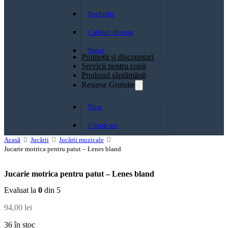
Rechizite
Cadouri diverse
Botez
Promoții și discounturi
Servicii pentru copii
Produsul săptămănii
Resurse Gratuite
Blog
Ebook-uri
Acasă
Jucării
Jucării muzicale
Jucarie motrica pentru patut – Lenes bland
Jucarie motrica pentru patut – Lenes bland
Evaluat la
0
din 5
94,00
lei
36 în stoc