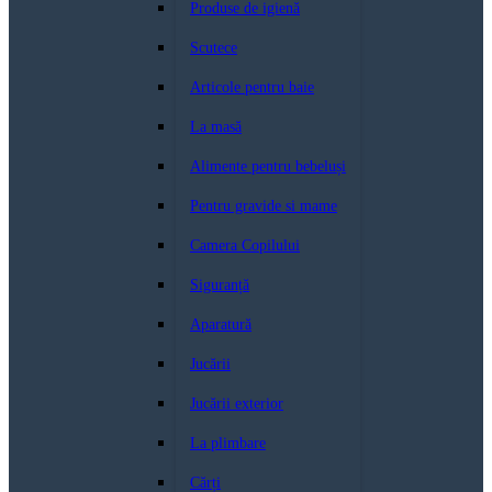
Produse de igienă
Scutece
Articole pentru baie
La masă
Alimente pentru bebeluși
Pentru gravide si mame
Camera Copilului
Siguranță
Aparatură
Jucării
Jucării exterior
La plimbare
Cărți