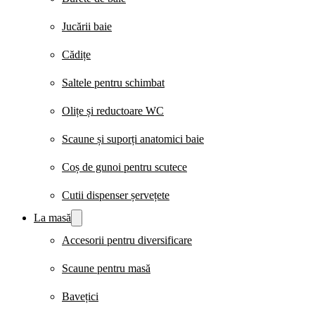
Jucării baie
Cădițe
Saltele pentru schimbat
Olițe și reductoare WC
Scaune și suporți anatomici baie
Coș de gunoi pentru scutece
Cutii dispenser șervețete
La masă
Accesorii pentru diversificare
Scaune pentru masă
Bavețici