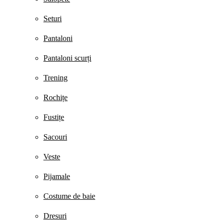
Seturi
Pantaloni
Pantaloni scurți
Trening
Rochițe
Fustițe
Sacouri
Veste
Pijamale
Costume de baie
Dresuri