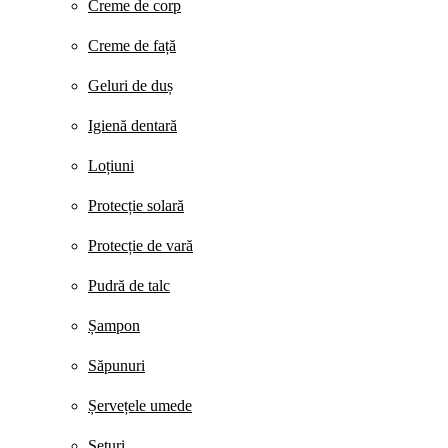
Creme de corp
Creme de față
Geluri de duș
Igienă dentară
Loțiuni
Protecție solară
Protecție de vară
Pudră de talc
Șampon
Săpunuri
Șervețele umede
Seturi