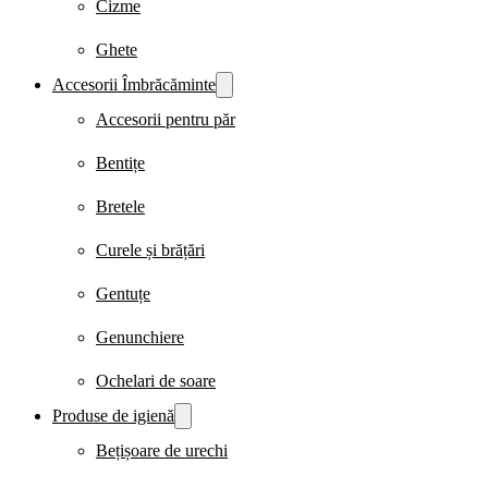
Cizme
Ghete
Accesorii Îmbrăcăminte
Accesorii pentru păr
Bentițe
Bretele
Curele și brățări
Gentuțe
Genunchiere
Ochelari de soare
Produse de igienă
Bețișoare de urechi