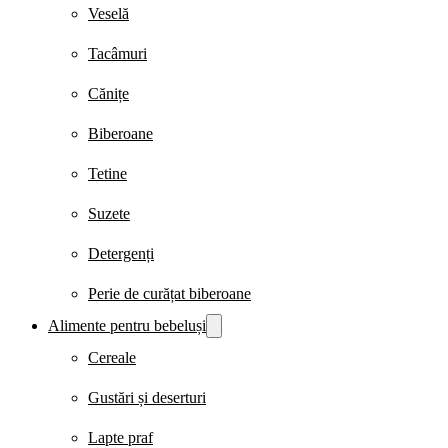
Veselă
Tacâmuri
Cănițe
Biberoane
Tetine
Suzete
Detergenți
Perie de curățat biberoane
Alimente pentru bebeluși
Cereale
Gustări și deserturi
Lapte praf