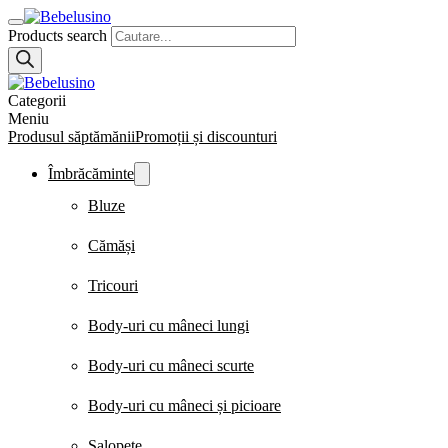
Products search
Categorii
Meniu
Produsul săptămănii
Promoții și discounturi
Îmbrăcăminte
Bluze
Cămăși
Tricouri
Body-uri cu mâneci lungi
Body-uri cu mâneci scurte
Body-uri cu mâneci și picioare
Salopete