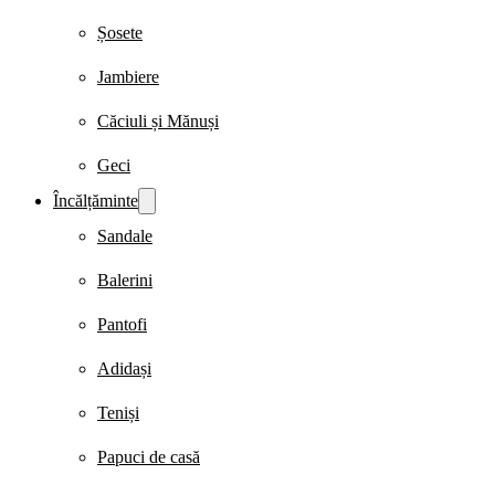
Șosete
Jambiere
Căciuli și Mănuși
Geci
Încălțăminte
Sandale
Balerini
Pantofi
Adidași
Teniși
Papuci de casă