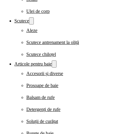
Ulei de corp
Scutece
Aleze
Scutece antrenament la oliță
Scutece chiloțel
Articole pentru baie
Accesorii și diverse
Prosoape de baie
Balsam de rufe
Detergenți de rufe
Soluții de curățat
Burete de baie