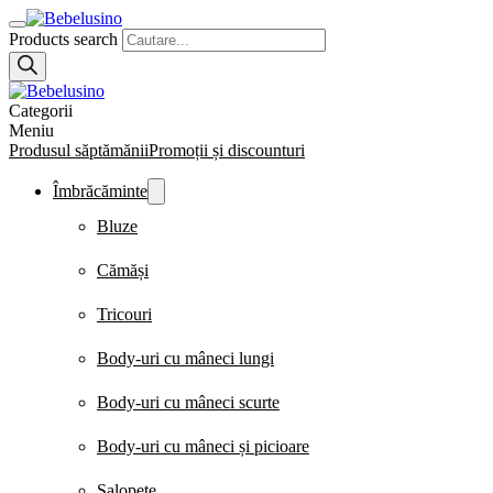
Products search
Categorii
Meniu
Produsul săptămănii
Promoții și discounturi
Îmbrăcăminte
Bluze
Cămăși
Tricouri
Body-uri cu mâneci lungi
Body-uri cu mâneci scurte
Body-uri cu mâneci și picioare
Salopete