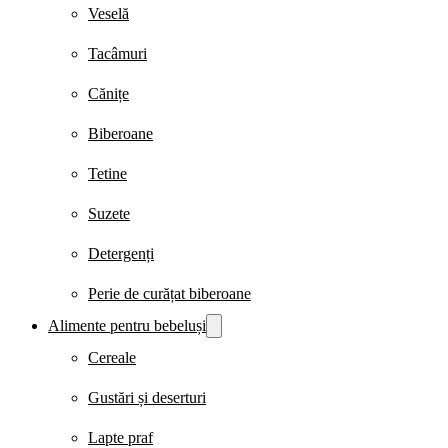
Veselă
Tacâmuri
Cănițe
Biberoane
Tetine
Suzete
Detergenți
Perie de curățat biberoane
Alimente pentru bebeluși
Cereale
Gustări și deserturi
Lapte praf