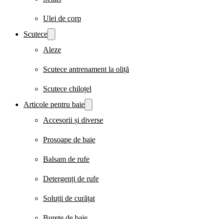
Ulei de corp
Scutece
Aleze
Scutece antrenament la oliță
Scutece chiloțel
Articole pentru baie
Accesorii și diverse
Prosoape de baie
Balsam de rufe
Detergenți de rufe
Soluții de curățat
Burete de baie