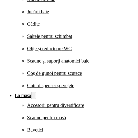
Jucării baie
Cădițe
Saltele pentru schimbat
Olițe și reductoare WC
Scaune și suporți anatomici baie
Coș de gunoi pentru scutece
Cutii dispenser șervețete
La masă
Accesorii pentru diversificare
Scaune pentru masă
Bavețici