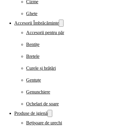
Cizme
Ghete
Accesorii Îmbrăcăminte
Accesorii pentru păr
Bentițe
Bretele
Curele și brățări
Gentuțe
Genunchiere
Ochelari de soare
Produse de igienă
Bețișoare de urechi