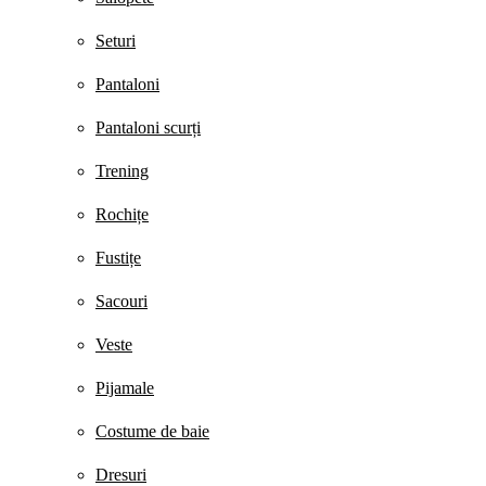
Seturi
Pantaloni
Pantaloni scurți
Trening
Rochițe
Fustițe
Sacouri
Veste
Pijamale
Costume de baie
Dresuri