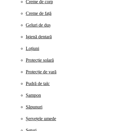
Creme de corp
Creme de față
Geluri de duș
Igienă dentară
Loțiuni
Protecție solară
Protecție de vară
Pudră de talc
Șampon
Săpunuri
Șervețele umede
Seturi