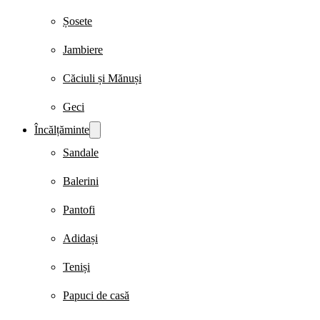
Șosete
Jambiere
Căciuli și Mănuși
Geci
Încălțăminte
Sandale
Balerini
Pantofi
Adidași
Teniși
Papuci de casă