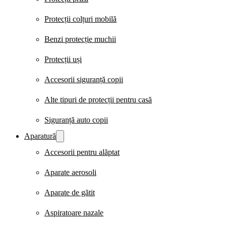
Protecții colțuri mobilă
Benzi protecție muchii
Protecții uși
Accesorii siguranță copii
Alte tipuri de protecții pentru casă
Siguranță auto copii
Aparatură
Accesorii pentru alăptat
Aparate aerosoli
Aparate de gătit
Aspiratoare nazale