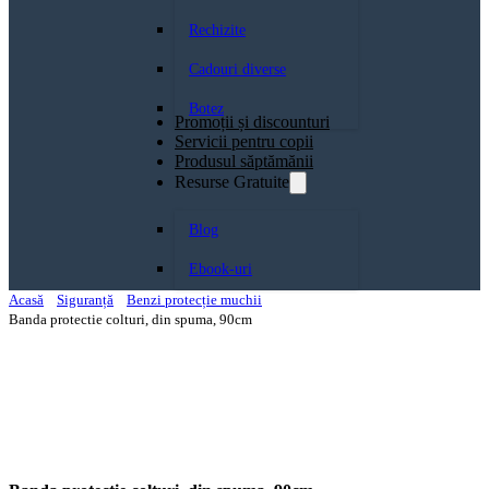
Rechizite
Cadouri diverse
Botez
Promoții și discounturi
Servicii pentru copii
Produsul săptămănii
Resurse Gratuite
Blog
Ebook-uri
Acasă
Siguranță
Benzi protecție muchii
Banda protectie colturi, din spuma, 90cm