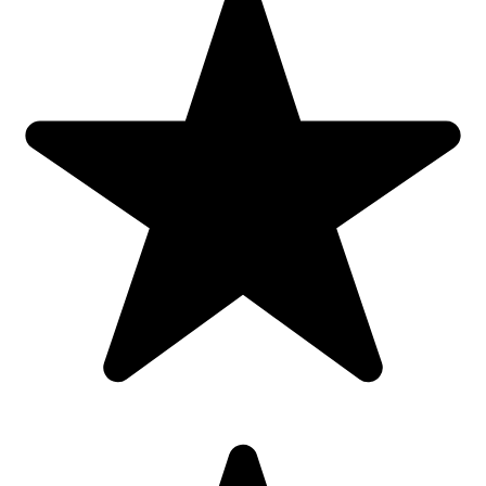
Banda dublu-adeziva NU este inclusa in pret dar o poti cumpara
aici
.
Benzile de protectie muchii pentru copii respectă pe deplin reglementările
UE privind siguranța copiilor.
Dimensiuni
disponibile (mm):
18(l)x900(L)x 11(h)interior x15(h) x4(grosime)
24(l)x900(L)x 16(h)interior x22(h) x6(grosime)
37(l)x900(L)x 22(h)interior x31(h) x9(grosime)
55(l)x900(L)x 30(h)interior x48(h) x18(grosime)
Producator
:
CAR-BOY.CO LTD
Culoare
Albastru, Galben, Gri, Verde
Dimensiune
18×900 mm, 24×900 mm, 37×900 mm, 55×900 mm