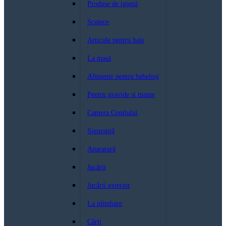
Produse de igienă
Scutece
Articole pentru baie
La masă
Alimente pentru bebeluși
Pentru gravide si mame
Camera Copilului
Siguranță
Aparatură
Jucării
Jucării exterior
La plimbare
Cărți