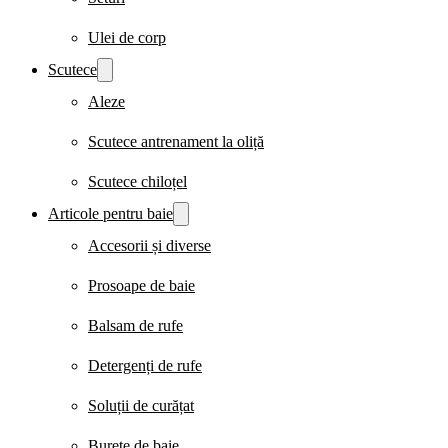
Ulei de corp
Scutece
Aleze
Scutece antrenament la oliță
Scutece chiloțel
Articole pentru baie
Accesorii și diverse
Prosoape de baie
Balsam de rufe
Detergenți de rufe
Soluții de curățat
Burete de baie