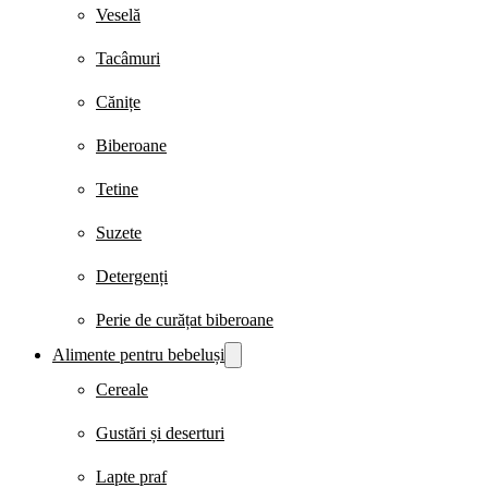
Veselă
Tacâmuri
Cănițe
Biberoane
Tetine
Suzete
Detergenți
Perie de curățat biberoane
Alimente pentru bebeluși
Cereale
Gustări și deserturi
Lapte praf