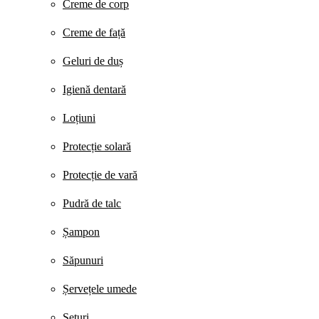
Creme de corp
Creme de față
Geluri de duș
Igienă dentară
Loțiuni
Protecție solară
Protecție de vară
Pudră de talc
Șampon
Săpunuri
Șervețele umede
Seturi