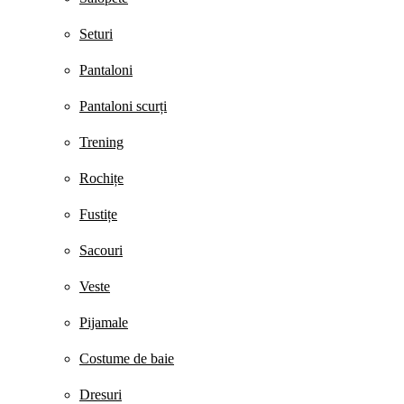
Seturi
Pantaloni
Pantaloni scurți
Trening
Rochițe
Fustițe
Sacouri
Veste
Pijamale
Costume de baie
Dresuri