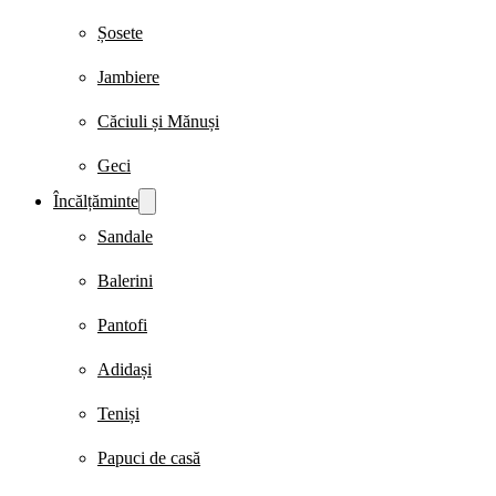
Șosete
Jambiere
Căciuli și Mănuși
Geci
Încălțăminte
Sandale
Balerini
Pantofi
Adidași
Teniși
Papuci de casă