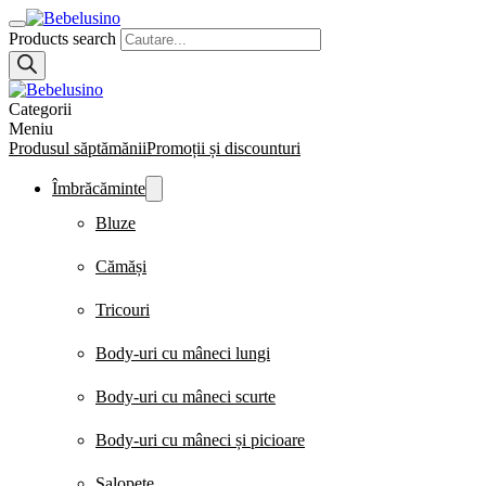
Products search
Categorii
Meniu
Produsul săptămănii
Promoții și discounturi
Îmbrăcăminte
Bluze
Cămăși
Tricouri
Body-uri cu mâneci lungi
Body-uri cu mâneci scurte
Body-uri cu mâneci și picioare
Salopete