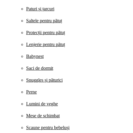
Paturi și țarcuri
Saltele pentru pătuț
Protecții pentru pătuț
Lenjerie pentru pătuț
Babynest
Saci de dormit
Snuggles și păturici
Perne
Lumini de veghe
Mese de schimbat
Scaune pentru bebeluși