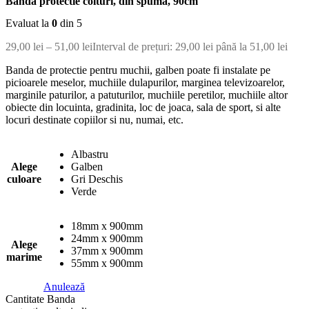
Banda protectie colturi, din spuma, 90cm
Evaluat la
0
din 5
29,00
lei
–
51,00
lei
Interval de prețuri: 29,00 lei până la 51,00 lei
Banda de protectie pentru muchii, galben poate fi instalate pe
picioarele meselor, muchiile dulapurilor, marginea televizoarelor,
marginile paturilor, a patuturilor, muchiile peretilor, muchiile altor
obiecte din locuinta, gradinita, loc de joaca, sala de sport, si alte
locuri destinate copiilor si nu, numai, etc.
Albastru
Alege
Galben
culoare
Gri Deschis
Verde
18mm x 900mm
24mm x 900mm
Alege
37mm x 900mm
marime
55mm x 900mm
Anulează
Cantitate Banda