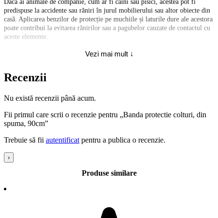
Dacă ai animale de companie, cum ar fi câini sau pisici, acestea pot fi
predispuse la accidente sau răniri în jurul mobilierului sau altor obiecte din
casă. Aplicarea benzilor de protecție pe muchiile și laturile dure ale acestora
poate contribui la evitarea rănirilor sau a pagubelor cauzate de contactul cu
aceste elemente.
Banda de protectie pentru muchii, galbena poate fi instalata pe picioarele
Vezi mai mult ↓
meselor, muchiile dulapurilor, marginea televizoarelor, marginile paturilor,
a patuturilor, muchiile peretilor, muchiile altor obiecte din locuinta,
Recenzii
gradinita, loc de joaca, sala de sport, si alte locuri destinate copiilor si nu
numai etc.
Banda de protectie pentru muchii este confectionata din spuma de cauciuc
Nu există recenzii până acum.
NBR, fiind moale, non-toxica.
Fii primul care scrii o recenzie pentru „Banda protectie colturi, din
În comparație cu alte produse din silicon, cele din spuma NBR au o mai
spuma, 90cm”
mare elasticitate și moliciune, astfel încât să poată absorbi o forță de impact
Trebuie să fii
autentificat
pentru a publica o recenzie.
mai puternică.
Protectoarele pentru muchiile mobilierelor si a altor muchii au o suprafata
›
rezistenta la zgarieturi, datorita densitatii mari au o rezistenta mai mare la
Produse similare
rupere.
Benzile de protecție galbene sunt flexibile și ușor de instalat. Ele pot fi
tăiate în lungimea dorită și apoi fixate pe colțurile sau marginile obiectelor
utilizând banda dublu adeziva, silicon, sau adezivi puternici.