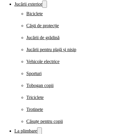
Jucării exterior
Biciclete
Căști de protecție
Jucării de grădină
Jucării pentru plajă și nisip
Vehicole electrice
Sporturi
Tobogan copii
Triciclete
Trotinete
Căsuțe pentru copii
La plimbare