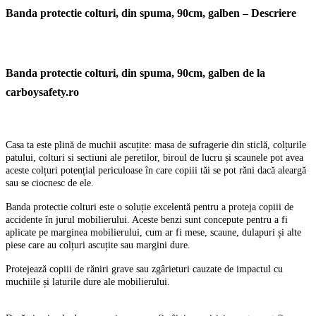
Banda protectie colturi, din spuma, 90cm, galben – Descriere
Banda protectie colturi, din spuma, 90cm, galben de la
carboysafety.ro
Casa ta este plină de muchii ascuțite: masa de sufragerie din sticlă, colțurile
patului, colturi si sectiuni ale peretilor, biroul de lucru și scaunele pot avea
aceste colțuri potențial periculoase în care copiii tăi se pot răni dacă aleargă
sau se ciocnesc de ele.
Banda protectie colturi este o soluție excelentă pentru a proteja copiii de
accidente în jurul mobilierului. Aceste benzi sunt concepute pentru a fi
aplicate pe marginea mobilierului, cum ar fi mese, scaune, dulapuri și alte
piese care au colțuri ascuțite sau margini dure.
Protejează copiii de răniri grave sau zgârieturi cauzate de impactul cu
muchiile și laturile dure ale mobilierului.