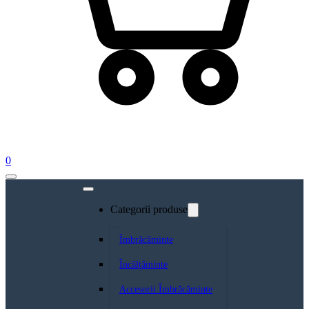
0
Categorii produse
Îmbrăcăminte
Încălțăminte
Accesorii Îmbrăcăminte