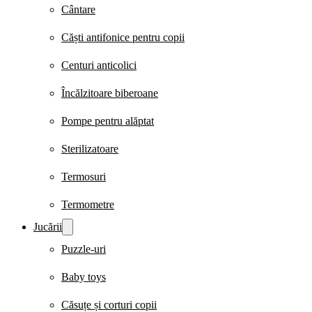
Cântare
Căști antifonice pentru copii
Centuri anticolici
Încălzitoare biberoane
Pompe pentru alăptat
Sterilizatoare
Termosuri
Termometre
Jucării
Puzzle-uri
Baby toys
Căsuțe și corturi copii