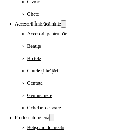
Cizme
Ghete
Accesorii Îmbrăcăminte
Accesorii pentru păr
Bentițe
Bretele
Curele și brățări
Gentuțe
Genunchiere
Ochelari de soare
Produse de igienă
Bețișoare de urechi