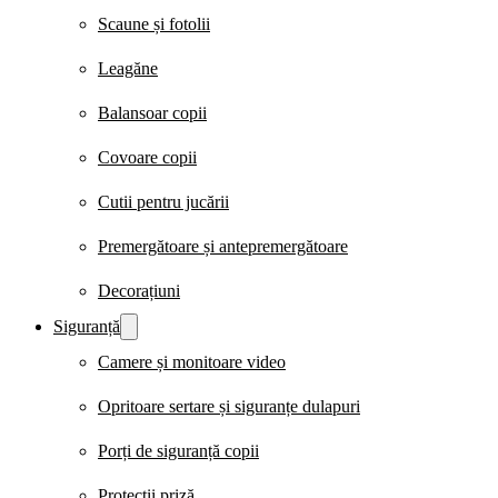
Scaune și fotolii
Leagăne
Balansoar copii
Covoare copii
Cutii pentru jucării
Premergătoare și antepremergătoare
Decorațiuni
Siguranță
Camere și monitoare video
Opritoare sertare și siguranțe dulapuri
Porți de siguranță copii
Protecții priză