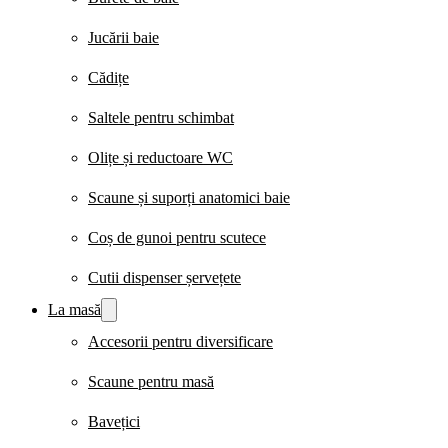
Jucării baie
Cădițe
Saltele pentru schimbat
Olițe și reductoare WC
Scaune și suporți anatomici baie
Coș de gunoi pentru scutece
Cutii dispenser șervețete
La masă
Accesorii pentru diversificare
Scaune pentru masă
Bavețici