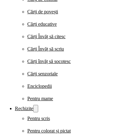
Cărți de povești
Cărți educative
Cărți Învăț să citesc
Cărți Învăț să scriu
Cărți învăț să socotesc
Cărți senzoriale
Enciclopedii
Pentru mame
Rechizite
Pentru scris
Pentru colorat și pictat