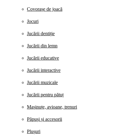
Covorașe de joacă
Jocuri
Jucării dentiție
Jucării din lemn
Jucării educative
Jucării interactive
Jucării muzicale
Jucării pentru pătuț
Mașinuțe, avioane, trenuri
Păpuși și accesorii
Plușuri