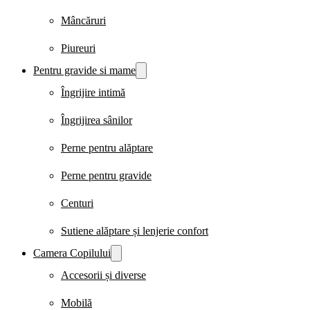
Mâncăruri
Piureuri
Pentru gravide si mame
Îngrijire intimă
Îngrijirea sânilor
Perne pentru alăptare
Perne pentru gravide
Centuri
Sutiene alăptare și lenjerie confort
Camera Copilului
Accesorii și diverse
Mobilă