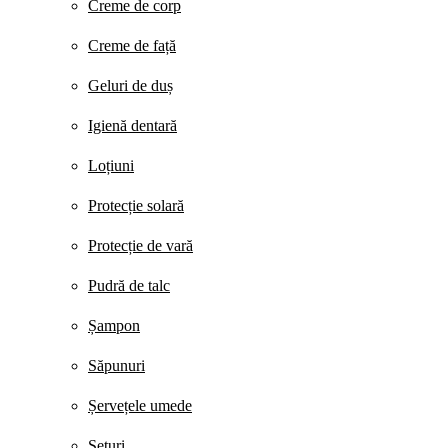
Creme de corp
Creme de față
Geluri de duș
Igienă dentară
Loțiuni
Protecție solară
Protecție de vară
Pudră de talc
Șampon
Săpunuri
Șervețele umede
Seturi