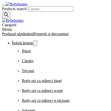
Products search
Categorii
Meniu
Produsul săptămănii
Promoții și discounturi
Îmbrăcăminte
Bluze
Cămăși
Tricouri
Body-uri cu mâneci lungi
Body-uri cu mâneci scurte
Body-uri cu mâneci și picioare
Salopete