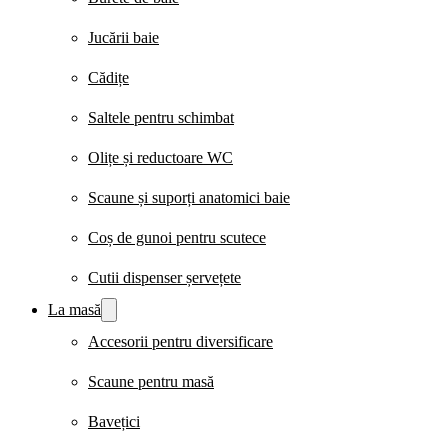
Jucării baie
Cădițe
Saltele pentru schimbat
Olițe și reductoare WC
Scaune și suporți anatomici baie
Coș de gunoi pentru scutece
Cutii dispenser șervețete
La masă
Accesorii pentru diversificare
Scaune pentru masă
Bavețici