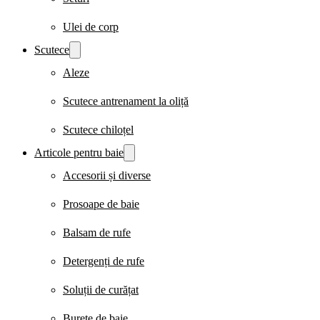
Ulei de corp
Scutece
Aleze
Scutece antrenament la oliță
Scutece chiloțel
Articole pentru baie
Accesorii și diverse
Prosoape de baie
Balsam de rufe
Detergenți de rufe
Soluții de curățat
Burete de baie