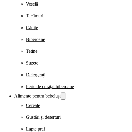
Veselă
Tacâmuri
Cănițe
Biberoane
Tetine
Suzete
Detergenți
Perie de curățat biberoane
Alimente pentru bebeluși
Cereale
Gustări și deserturi
Lapte praf