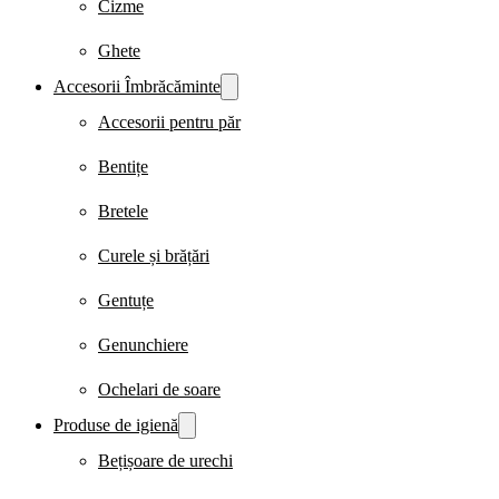
Cizme
Ghete
Accesorii Îmbrăcăminte
Accesorii pentru păr
Bentițe
Bretele
Curele și brățări
Gentuțe
Genunchiere
Ochelari de soare
Produse de igienă
Bețișoare de urechi