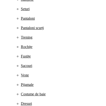
Seturi
Pantaloni
Pantaloni scurți
Trening
Rochițe
Fustițe
Sacouri
Veste
Pijamale
Costume de baie
Dresuri