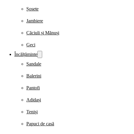
Șosete
Jambiere
Căciuli și Mănuși
Geci
Încălțăminte
Sandale
Balerini
Pantofi
Adidași
Teniși
Papuci de casă