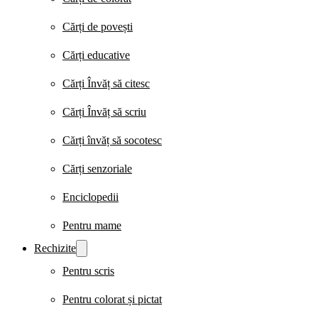
Cărți de povești
Cărți educative
Cărți Învăț să citesc
Cărți Învăț să scriu
Cărți învăț să socotesc
Cărți senzoriale
Enciclopedii
Pentru mame
Rechizite
Pentru scris
Pentru colorat și pictat