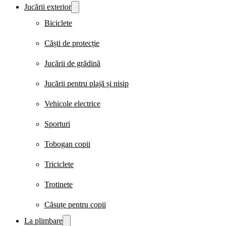
Jucării exterior
Biciclete
Căști de protecție
Jucării de grădină
Jucării pentru plajă și nisip
Vehicole electrice
Sporturi
Tobogan copii
Triciclete
Trotinete
Căsuțe pentru copii
La plimbare