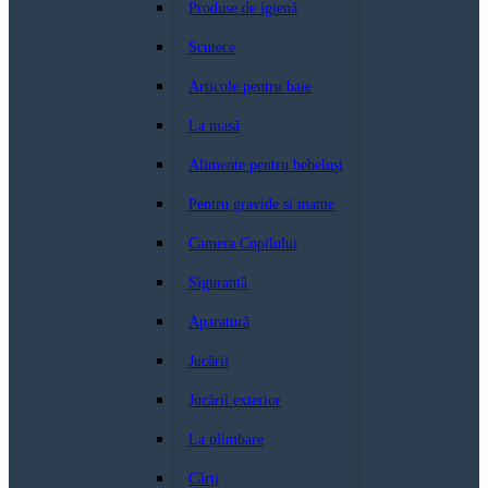
Produse de igienă
Scutece
Articole pentru baie
La masă
Alimente pentru bebeluși
Pentru gravide si mame
Camera Copilului
Siguranță
Aparatură
Jucării
Jucării exterior
La plimbare
Cărți