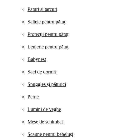
Paturi și țarcuri
Saltele pentru pătuț
Protecții pentru pătuț
Lenjerie pentru pătuț
Babynest
Saci de dormit
Snuggles și păturici
Perne
Lumini de veghe
Mese de schimbat
Scaune pentru bebeluși