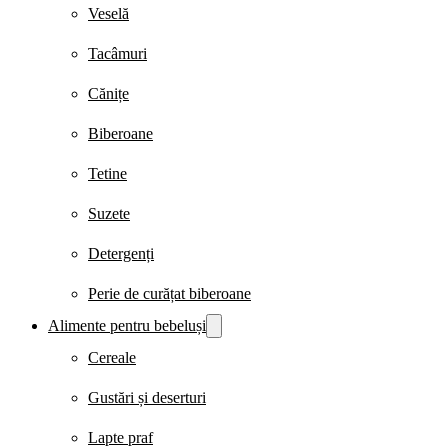
Veselă
Tacâmuri
Cănițe
Biberoane
Tetine
Suzete
Detergenți
Perie de curățat biberoane
Alimente pentru bebeluși
Cereale
Gustări și deserturi
Lapte praf