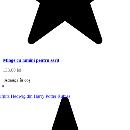
Minge cu lumini pentru sarit
133,00
lei
Adaugă în coș