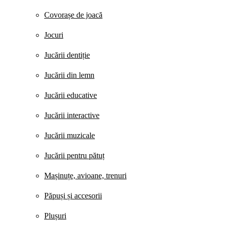
Covorașe de joacă
Jocuri
Jucării dentiție
Jucării din lemn
Jucării educative
Jucării interactive
Jucării muzicale
Jucării pentru pătuț
Mașinuțe, avioane, trenuri
Păpuși și accesorii
Plușuri