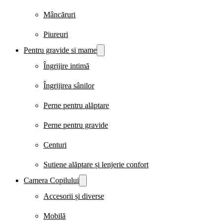
Mâncăruri
Piureuri
Pentru gravide si mame
Îngrijire intimă
Îngrijirea sânilor
Perne pentru alăptare
Perne pentru gravide
Centuri
Sutiene alăptare și lenjerie confort
Camera Copilului
Accesorii și diverse
Mobilă