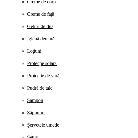
Creme de corp
Creme de față
Geluri de duș
Igienă dentară
Loțiuni
Protecție solară
Protecție de vară
Pudră de talc
Șampon
Săpunuri
Șervețele umede
Seturi