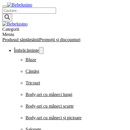
Products
search
Categorii
Meniu
Produsul săptămănii
Promoții și discounturi
Îmbrăcăminte
Bluze
Cămăși
Tricouri
Body-uri cu mâneci lungi
Body-uri cu mâneci scurte
Body-uri cu mâneci și picioare
Salopete