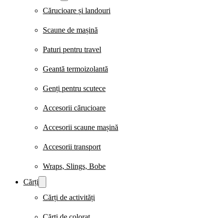
Cărucioare și landouri
Scaune de mașină
Paturi pentru travel
Geantă termoizolantă
Genți pentru scutece
Accesorii cărucioare
Accesorii scaune mașină
Accesorii transport
Wraps, Slings, Bobe
Cărți
Cărți de activități
Cărți de colorat