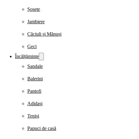
Șosete
Jambiere
Căciuli și Mănuși
Geci
Încălțăminte
Sandale
Balerini
Pantofi
Adidași
Teniși
Papuci de casă