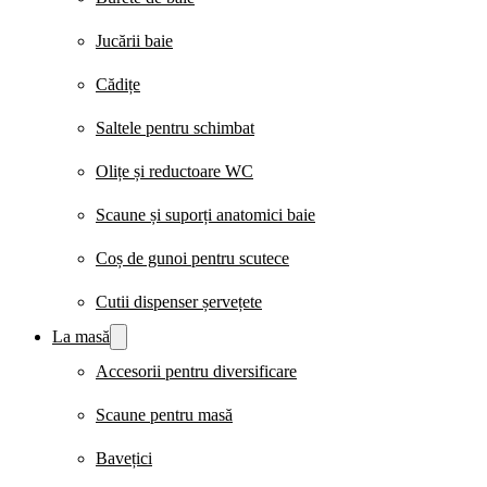
Jucării baie
Cădițe
Saltele pentru schimbat
Olițe și reductoare WC
Scaune și suporți anatomici baie
Coș de gunoi pentru scutece
Cutii dispenser șervețete
La masă
Accesorii pentru diversificare
Scaune pentru masă
Bavețici