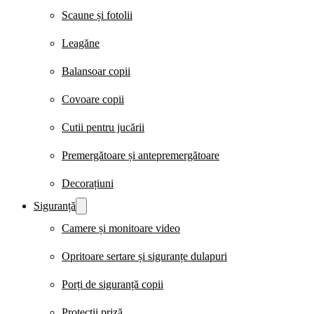
Scaune și fotolii
Leagăne
Balansoar copii
Covoare copii
Cutii pentru jucării
Premergătoare și antepremergătoare
Decorațiuni
Siguranță
Camere și monitoare video
Opritoare sertare și siguranțe dulapuri
Porți de siguranță copii
Protecții priză