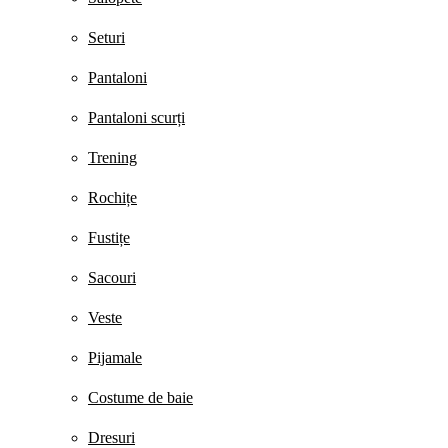
Seturi
Pantaloni
Pantaloni scurți
Trening
Rochițe
Fustițe
Sacouri
Veste
Pijamale
Costume de baie
Dresuri