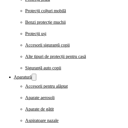
Protecții colțuri mobilă
Benzi protecție muchii
Protecții uși
Accesorii siguranță copii
Alte tipuri de protecții pentru casă
Siguranță auto copii
Aparatură
Accesorii pentru alăptat
Aparate aerosoli
Aparate de gătit
Aspiratoare nazale