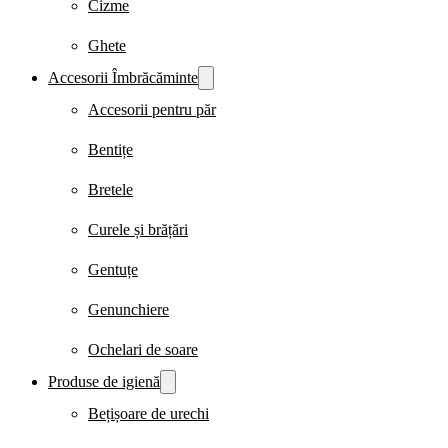
Cizme
Ghete
Accesorii Îmbrăcăminte
Accesorii pentru păr
Bentițe
Bretele
Curele și brățări
Gentuțe
Genunchiere
Ochelari de soare
Produse de igienă
Bețișoare de urechi