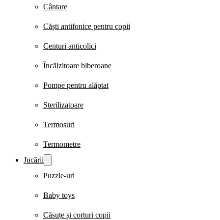
Cântare
Căști antifonice pentru copii
Centuri anticolici
Încălzitoare biberoane
Pompe pentru alăptat
Sterilizatoare
Termosuri
Termometre
Jucării
Puzzle-uri
Baby toys
Căsuțe și corturi copii