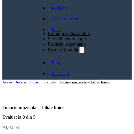
Rechizite
Cadouri diverse
Botez
Promoții și discounturi
Servicii pentru copii
Produsul săptămănii
Resurse Gratuite
Blog
Ebook-uri
Acasă
Jucării
Jucării muzicale
Jucarie muzicala – Liliac haios
Jucarie muzicala – Liliac haios
Evaluat la
0
din 5
94,00
lei