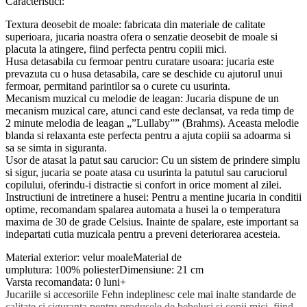
Caracteristici:
Textura deosebit de moale: fabricata din materiale de calitate
superioara, jucaria noastra ofera o senzatie deosebit de moale si
placuta la atingere, fiind perfecta pentru copiii mici.
Husa detasabila cu fermoar pentru curatare usoara: jucaria este
prevazuta cu o husa detasabila, care se deschide cu ajutorul unui
fermoar, permitand parintilor sa o curete cu usurinta.
Mecanism muzical cu melodie de leagan: Jucaria dispune de un
mecanism muzical care, atunci cand este declansat, va reda timp de
2 minute melodia de leagan „”Lullaby”” (Brahms). Aceasta melodie
blanda si relaxanta este perfecta pentru a ajuta copiii sa adoarma si
sa se simta in siguranta.
Usor de atasat la patut sau carucior: Cu un sistem de prindere simplu
si sigur, jucaria se poate atasa cu usurinta la patutul sau caruciorul
copilului, oferindu-i distractie si confort in orice moment al zilei.
Instructiuni de intretinere a husei: Pentru a mentine jucaria in conditii
optime, recomandam spalarea automata a husei la o temperatura
maxima de 30 de grade Celsius. Inainte de spalare, este important sa
indepartati cutia muzicala pentru a preveni deteriorarea acesteia.
Material exterior: velur moaleMaterial de
umplutura: 100% poliesterDimensiune: 21 cm
Varsta recomandata: 0 luni+
Jucariile si accesoriile Fehn indeplinesc cele mai inalte standarde de
calitate si siguranta pentru produsele de bebelusi si copii mici, fiind