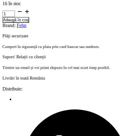
16 în stoc
Cantitate
Jucarie
Adaugă în coș
muzicala
Brand:
Fehn
-
Liliac
Plăți securizate
haios
Cumperi în siguranță cu plata prin card bancar sau ramburs.
Suport/ Relații cu clienții
Trimite un email și vei primi răspuns în cel mai scurt timp posibil.
Livrări în toată România
Distribuie: