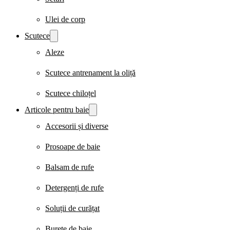
Ulei de corp
Scutece
Aleze
Scutece antrenament la oliță
Scutece chiloțel
Articole pentru baie
Accesorii și diverse
Prosoape de baie
Balsam de rufe
Detergenți de rufe
Soluții de curățat
Burete de baie