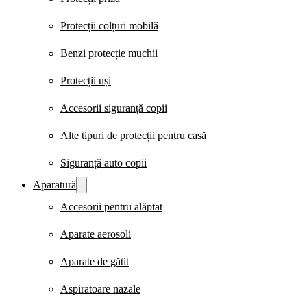
Protecții colțuri mobilă
Benzi protecție muchii
Protecții uși
Accesorii siguranță copii
Alte tipuri de protecții pentru casă
Siguranță auto copii
Aparatură
Accesorii pentru alăptat
Aparate aerosoli
Aparate de gătit
Aspiratoare nazale