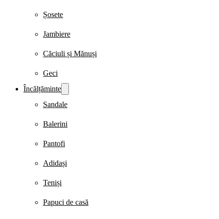
Șosete
Jambiere
Căciuli și Mănuși
Geci
Încălțăminte
Sandale
Balerini
Pantofi
Adidași
Teniși
Papuci de casă