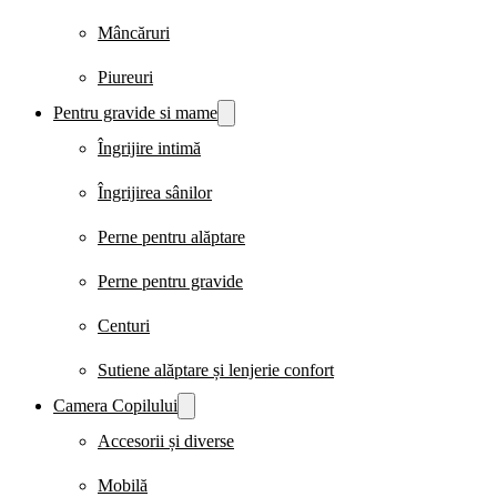
Mâncăruri
Piureuri
Pentru gravide si mame
Îngrijire intimă
Îngrijirea sânilor
Perne pentru alăptare
Perne pentru gravide
Centuri
Sutiene alăptare și lenjerie confort
Camera Copilului
Accesorii și diverse
Mobilă