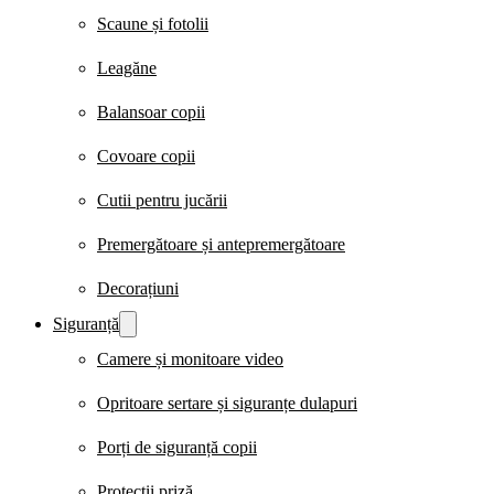
Scaune și fotolii
Leagăne
Balansoar copii
Covoare copii
Cutii pentru jucării
Premergătoare și antepremergătoare
Decorațiuni
Siguranță
Camere și monitoare video
Opritoare sertare și siguranțe dulapuri
Porți de siguranță copii
Protecții priză