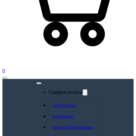
0
Categorii produse
Îmbrăcăminte
Încălțăminte
Accesorii Îmbrăcăminte