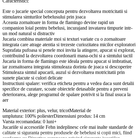
Caracteristici:
Este o jucarie special conceputa pentru dezvoltarea motricitatii si
stimularea simturilor bebelusului prin joaca
Aceasta zornaitoare in forma de flamingo devine rapid un
companion loial pentru bebelusi, incurajand invatarea timpurie intr-
un mod natural si distractiv
Jucaria combina materiale moi si texturi variate cu o zornaitoare
integrata care atrage atentia si trezeste curiozitatea micilor exploratori
Suprafata pufoasa si penele moi invita la atingere, apucat si explorat,
contribuind la dezvoltarea coordonarii mana-ochi si a simtului tactil
Jucaria in forma de flamingo este ideala pentru apucat si imbratisat,
iar zornaitoarea integrata stimuleaza dorinta de joaca si descoperire
Stimuleaza simtul apucarii, auzul si dezvoltarea motricitatii prin
sunete placute si culori delicate
Instructiuni spalare: verifica eticheta pentru a vedea daca sunt detalii
specifice de curatare, scoate obiectele detasabile pentru a preveni
deteriorarea, alege programul de spalare potrivit si la final usuca la
aer
Material exterior: plus, velur, tricotMaterial de
umplutura: 100% poliesterDimensiuni produs: 14 cm
Varsta recomandata: 0 luni+
Jucariile si accesoriile Fehn indeplinesc cele mai inalte standarde de
calitate si siguranta pentru produsele de bebelusi si copii mici, fiind