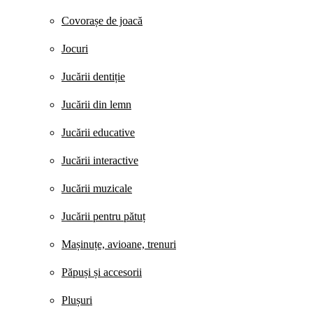
Covorașe de joacă
Jocuri
Jucării dentiție
Jucării din lemn
Jucării educative
Jucării interactive
Jucării muzicale
Jucării pentru pătuț
Mașinuțe, avioane, trenuri
Păpuși și accesorii
Plușuri