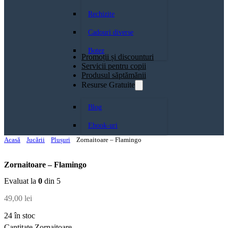
Rechizite
Cadouri diverse
Botez
Promoții și discounturi
Servicii pentru copii
Produsul săptămănii
Resurse Gratuite
Blog
Ebook-uri
Acasă
Jucării
Plușuri
Zornaitoare – Flamingo
Zornaitoare – Flamingo
Evaluat la
0
din 5
49,00
lei
24 în stoc
Cantitate Zornaitoare