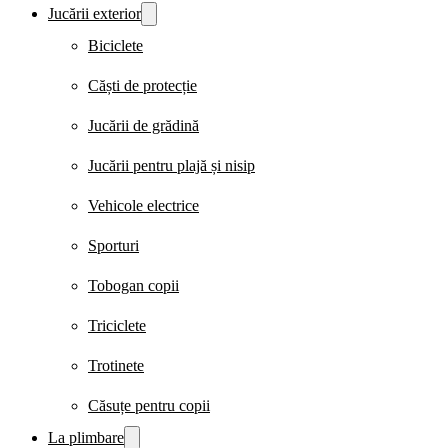
Jucării exterior
Biciclete
Căști de protecție
Jucării de grădină
Jucării pentru plajă și nisip
Vehicole electrice
Sporturi
Tobogan copii
Triciclete
Trotinete
Căsuțe pentru copii
La plimbare