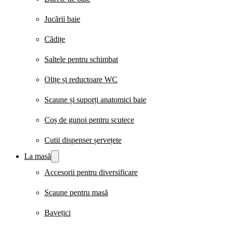
Jucării baie
Cădițe
Saltele pentru schimbat
Olițe și reductoare WC
Scaune și suporți anatomici baie
Coș de gunoi pentru scutece
Cutii dispenser șervețete
La masă
Accesorii pentru diversificare
Scaune pentru masă
Bavețici