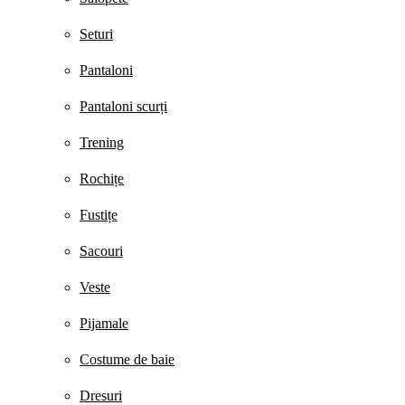
Seturi
Pantaloni
Pantaloni scurți
Trening
Rochițe
Fustițe
Sacouri
Veste
Pijamale
Costume de baie
Dresuri