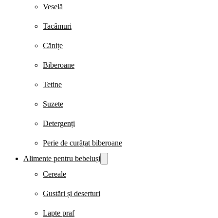
Veselă
Tacâmuri
Cănițe
Biberoane
Tetine
Suzete
Detergenți
Perie de curățat biberoane
Alimente pentru bebeluși
Cereale
Gustări și deserturi
Lapte praf