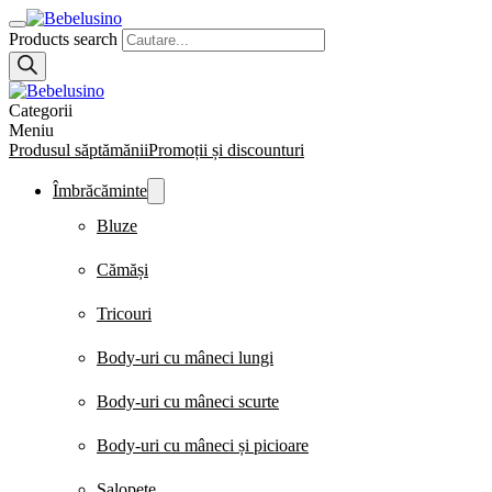
Products search
Categorii
Meniu
Produsul săptămănii
Promoții și discounturi
Îmbrăcăminte
Bluze
Cămăși
Tricouri
Body-uri cu mâneci lungi
Body-uri cu mâneci scurte
Body-uri cu mâneci și picioare
Salopete