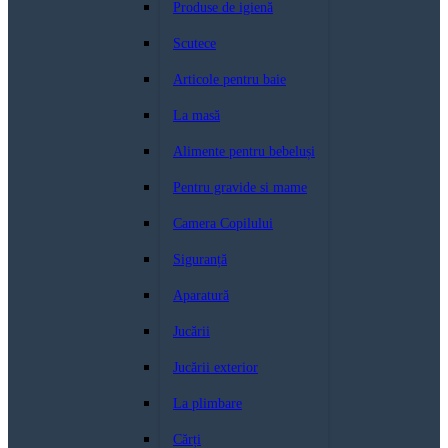
Produse de igienă
Scutece
Articole pentru baie
La masă
Alimente pentru bebeluși
Pentru gravide si mame
Camera Copilului
Siguranță
Aparatură
Jucării
Jucării exterior
La plimbare
Cărți