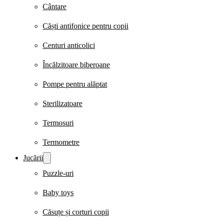
Cântare
Căști antifonice pentru copii
Centuri anticolici
Încălzitoare biberoane
Pompe pentru alăptat
Sterilizatoare
Termosuri
Termometre
Jucării
Puzzle-uri
Baby toys
Căsuțe și corturi copii