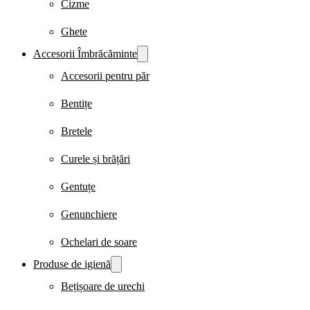
Cizme
Ghete
Accesorii Îmbrăcăminte
Accesorii pentru păr
Bentițe
Bretele
Curele și brățări
Gentuțe
Genunchiere
Ochelari de soare
Produse de igienă
Bețișoare de urechi