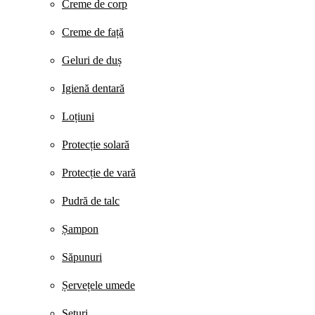
Creme de corp
Creme de față
Geluri de duș
Igienă dentară
Loțiuni
Protecție solară
Protecție de vară
Pudră de talc
Șampon
Săpunuri
Șervețele umede
Seturi