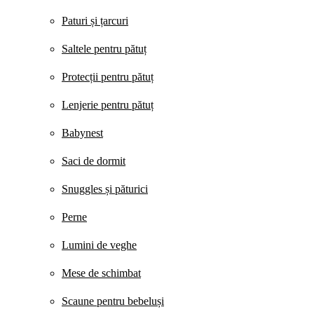
Paturi și țarcuri
Saltele pentru pătuț
Protecții pentru pătuț
Lenjerie pentru pătuț
Babynest
Saci de dormit
Snuggles și păturici
Perne
Lumini de veghe
Mese de schimbat
Scaune pentru bebeluși