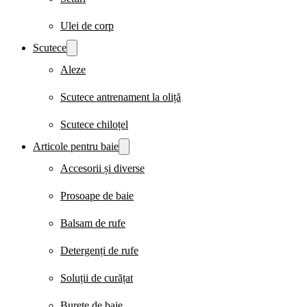
Ulei de corp
Scutece
Aleze
Scutece antrenament la oliță
Scutece chiloțel
Articole pentru baie
Accesorii și diverse
Prosoape de baie
Balsam de rufe
Detergenți de rufe
Soluții de curățat
Burete de baie