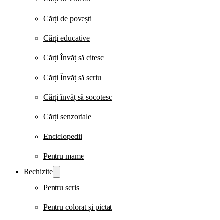
Cărți de povești
Cărți educative
Cărți Învăț să citesc
Cărți Învăț să scriu
Cărți învăț să socotesc
Cărți senzoriale
Enciclopedii
Pentru mame
Rechizite
Pentru scris
Pentru colorat și pictat