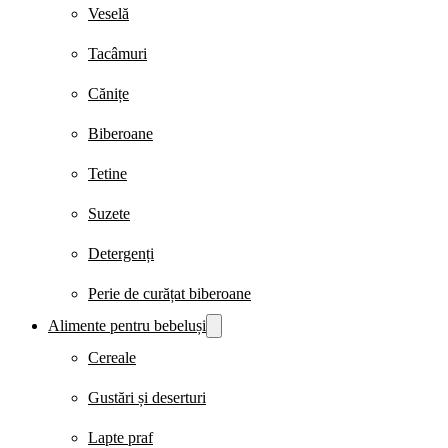
Veselă
Tacâmuri
Cănițe
Biberoane
Tetine
Suzete
Detergenți
Perie de curățat biberoane
Alimente pentru bebeluși
Cereale
Gustări și deserturi
Lapte praf