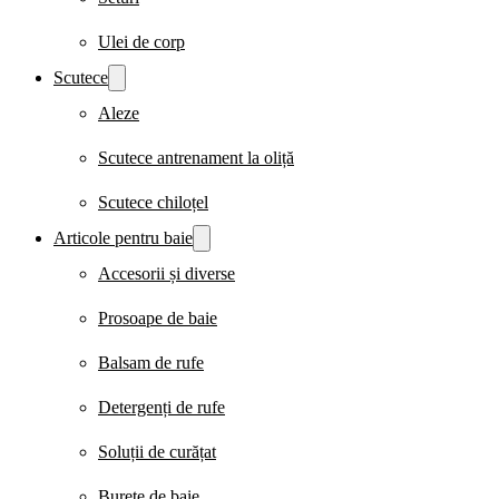
Ulei de corp
Scutece
Aleze
Scutece antrenament la oliță
Scutece chiloțel
Articole pentru baie
Accesorii și diverse
Prosoape de baie
Balsam de rufe
Detergenți de rufe
Soluții de curățat
Burete de baie