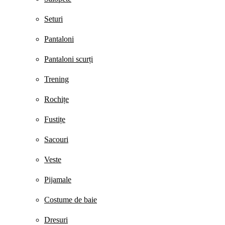
Seturi
Pantaloni
Pantaloni scurți
Trening
Rochițe
Fustițe
Sacouri
Veste
Pijamale
Costume de baie
Dresuri