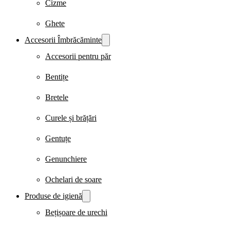
Cizme
Ghete
Accesorii Îmbrăcăminte
Accesorii pentru păr
Bentițe
Bretele
Curele și brățări
Gentuțe
Genunchiere
Ochelari de soare
Produse de igienă
Bețișoare de urechi