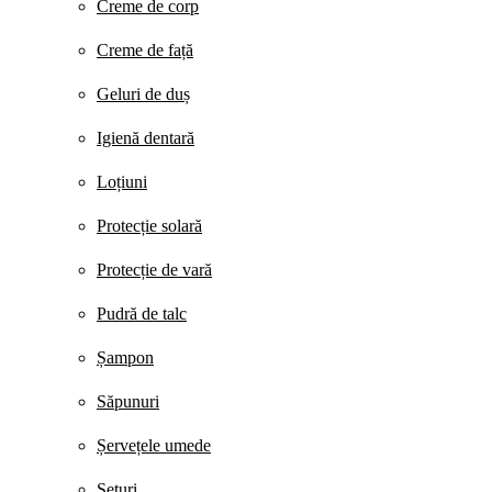
Creme de corp
Creme de față
Geluri de duș
Igienă dentară
Loțiuni
Protecție solară
Protecție de vară
Pudră de talc
Șampon
Săpunuri
Șervețele umede
Seturi