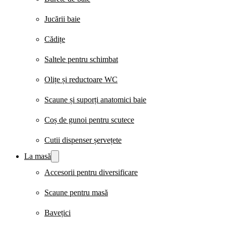
Jucării baie
Cădițe
Saltele pentru schimbat
Olițe și reductoare WC
Scaune și suporți anatomici baie
Coș de gunoi pentru scutece
Cutii dispenser șervețete
La masă
Accesorii pentru diversificare
Scaune pentru masă
Bavețici