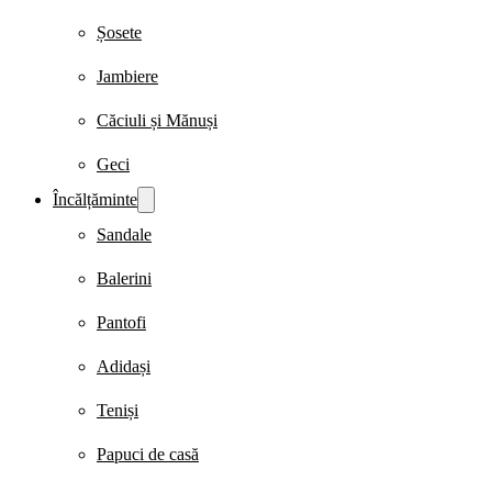
Șosete
Jambiere
Căciuli și Mănuși
Geci
Încălțăminte
Sandale
Balerini
Pantofi
Adidași
Teniși
Papuci de casă