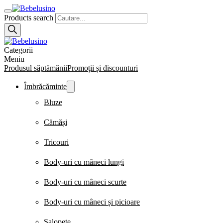
Products search
Categorii
Meniu
Produsul săptămănii
Promoții și discounturi
Îmbrăcăminte
Bluze
Cămăși
Tricouri
Body-uri cu mâneci lungi
Body-uri cu mâneci scurte
Body-uri cu mâneci și picioare
Salopete