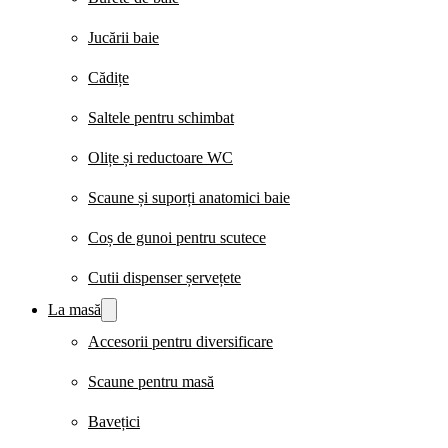
Jucării baie
Cădițe
Saltele pentru schimbat
Olițe și reductoare WC
Scaune și suporți anatomici baie
Coș de gunoi pentru scutece
Cutii dispenser șervețete
La masă
Accesorii pentru diversificare
Scaune pentru masă
Bavețici