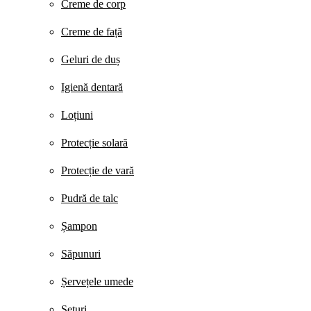
Creme de corp
Creme de față
Geluri de duș
Igienă dentară
Loțiuni
Protecție solară
Protecție de vară
Pudră de talc
Șampon
Săpunuri
Șervețele umede
Seturi