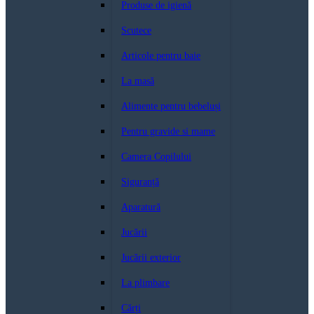
Produse de igienă
Scutece
Articole pentru baie
La masă
Alimente pentru bebeluși
Pentru gravide si mame
Camera Copilului
Siguranță
Aparatură
Jucării
Jucării exterior
La plimbare
Cărți