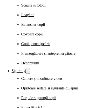
Scaune și fotolii
Leagăne
Balansoar copii
Covoare copii
Cutii pentru jucării
Premergătoare și antepremergătoare
Decorațiuni
Siguranță
Camere și monitoare video
Opritoare sertare și siguranțe dulapuri
Porți de siguranță copii
Protecții priză