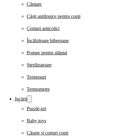
Cântare
Căști antifonice pentru copii
Centuri anticolici
Încălzitoare biberoane
Pompe pentru alăptat
Sterilizatoare
Termosuri
Termometre
Jucării
Puzzle-uri
Baby toys
Căsuțe și corturi copii