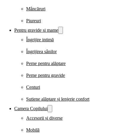
Mâncăruri
Piureuri
Pentru gravide si mame
Îngrijire intimă
Îngrijirea sânilor
Perne pentru alăptare
Perne pentru gravide
Centuri
Sutiene alăptare și lenjerie confort
Camera Copilului
Accesorii și diverse
Mobilă