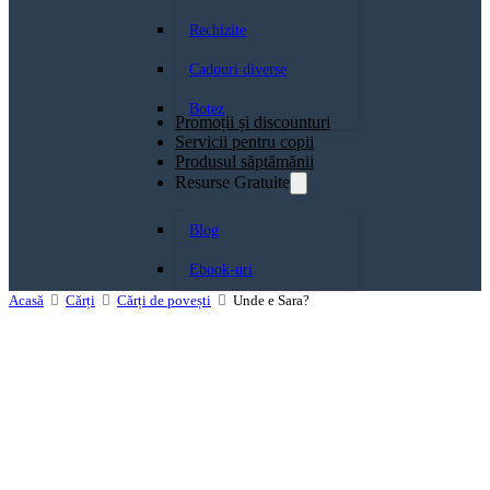
Rechizite
Cadouri diverse
Botez
Promoții și discounturi
Servicii pentru copii
Produsul săptămănii
Resurse Gratuite
Blog
Ebook-uri
Acasă
Cărți
Cărți de povești
Unde e Sara?