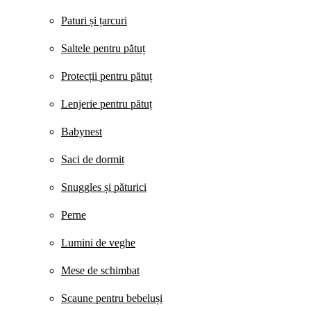
Paturi și țarcuri
Saltele pentru pătuț
Protecții pentru pătuț
Lenjerie pentru pătuț
Babynest
Saci de dormit
Snuggles și păturici
Perne
Lumini de veghe
Mese de schimbat
Scaune pentru bebeluși