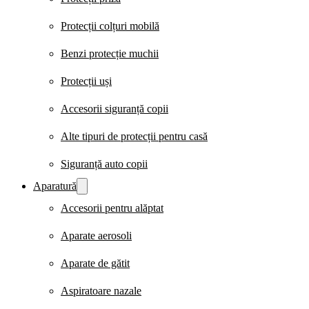
Protecții colțuri mobilă
Benzi protecție muchii
Protecții uși
Accesorii siguranță copii
Alte tipuri de protecții pentru casă
Siguranță auto copii
Aparatură
Accesorii pentru alăptat
Aparate aerosoli
Aparate de gătit
Aspiratoare nazale