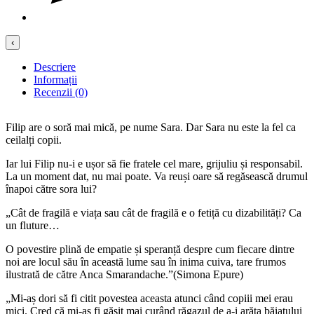
‹
Descriere
Informații
Recenzii (0)
Filip are o soră mai mică, pe nume Sara. Dar Sara nu este la fel ca
ceilalți copii.
Iar lui Filip nu-i e ușor să fie fratele cel mare, grijuliu și responsabil.
La un moment dat, nu mai poate. Va reuși oare să regăsească drumul
înapoi către sora lui?
„Cât de fragilă e viața sau cât de fragilă e o fetiță cu dizabilități? Ca
un fluture…
O povestire plină de empatie și speranță despre cum fiecare dintre
noi are locul său în această lume sau în inima cuiva, tare frumos
ilustrată de către Anca Smarandache.”(Simona Epure)
„Mi-aș dori să fi citit povestea aceasta atunci când copiii mei erau
mici. Cred că mi-aș fi găsit mai curând răgazul de a-i arăta băiatului