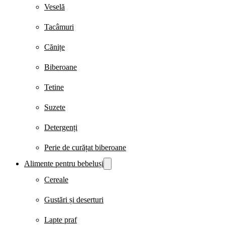
Veselă
Tacâmuri
Cănițe
Biberoane
Tetine
Suzete
Detergenți
Perie de curățat biberoane
Alimente pentru bebeluși
Cereale
Gustări și deserturi
Lapte praf