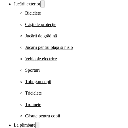
Jucării exterior
Biciclete
Căști de protecție
Jucării de grădină
Jucării pentru plajă și nisip
Vehicole electrice
Sporturi
Tobogan copii
Triciclete
Trotinete
Căsuțe pentru copii
La plimbare