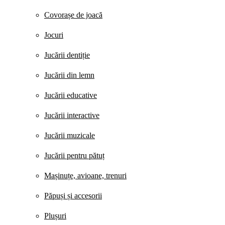
Covorașe de joacă
Jocuri
Jucării dentiție
Jucării din lemn
Jucării educative
Jucării interactive
Jucării muzicale
Jucării pentru pătuț
Mașinuțe, avioane, trenuri
Păpuși și accesorii
Plușuri