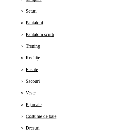
Seturi
Pantaloni
Pantaloni scurți
Trening
Rochițe
Fustițe
Sacouri
Veste
Pijamale
Costume de baie
Dresuri