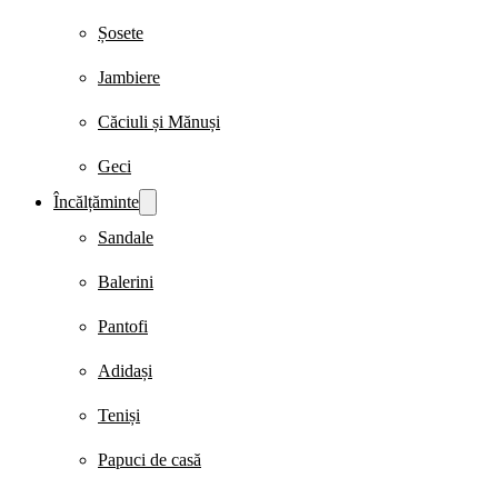
Șosete
Jambiere
Căciuli și Mănuși
Geci
Încălțăminte
Sandale
Balerini
Pantofi
Adidași
Teniși
Papuci de casă