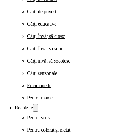
Cărți de povești
Cărți educative
Cărți Învăț să citesc
Cărți Învăț să scriu
Cărți învăț să socotesc
Cărți senzoriale
Enciclopedii
Pentru mame
Rechizite
Pentru scris
Pentru colorat și pictat