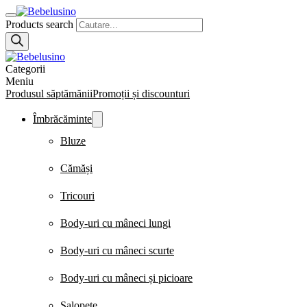
Products search
Categorii
Meniu
Produsul săptămănii
Promoții și discounturi
Îmbrăcăminte
Bluze
Cămăși
Tricouri
Body-uri cu mâneci lungi
Body-uri cu mâneci scurte
Body-uri cu mâneci și picioare
Salopete