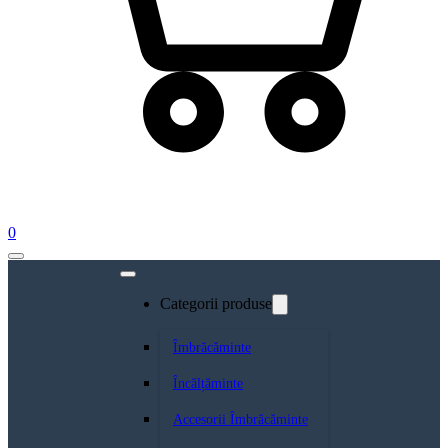
0
Categorii produse
Îmbrăcăminte
Încălțăminte
Accesorii Îmbrăcăminte