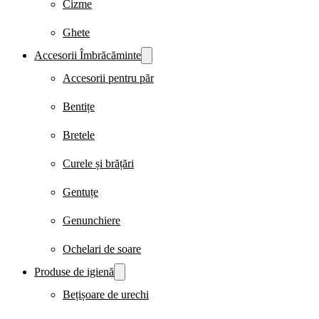
Cizme
Ghete
Accesorii Îmbrăcăminte
Accesorii pentru păr
Bentițe
Bretele
Curele și brățări
Gentuțe
Genunchiere
Ochelari de soare
Produse de igienă
Bețișoare de urechi