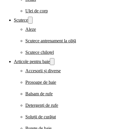
Ulei de corp
Scutece
Aleze
Scutece antrenament la oliță
Scutece chiloțel
Articole pentru baie
Accesorii și diverse
Prosoape de baie
Balsam de rufe
Detergenți de rufe
Soluții de curățat
Burete de baie