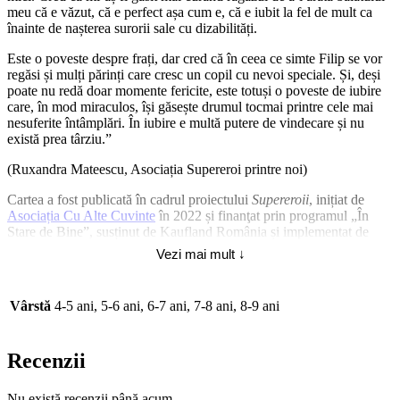
meu că e văzut, că e perfect așa cum e, că e iubit la fel de mult ca
înainte de nașterea surorii sale cu dizabilități.
Este o poveste despre frați, dar cred că în ceea ce simte Filip se vor
regăsi și mulți părinți care cresc un copil cu nevoi speciale. Și, deși
poate nu redă doar momente fericite, este totuși o poveste de iubire
care, în mod miraculos, își găsește drumul tocmai printre cele mai
nesuferite întâmplări. În iubire e multă putere de vindecare și nu
există prea târziu.”
(Ruxandra Mateescu, Asociația Supereroi printre noi)
Cartea a fost publicată în cadrul proiectului
Supereroii
, inițiat de
Asociația Cu Alte Cuvinte
în 2022 și finanţat prin programul „În
Stare de Bine”, susținut de Kaufland România și implementat de
Fundaţia Pentru Dezvoltarea Societății Civile.
Vezi mai mult ↓
Descarcă
Ghidul pedagogic
al cărții
aici
.
Vârstă
4-5 ani, 5-6 ani, 6-7 ani, 7-8 ani, 8-9 ani
Recenzii
Nu există recenzii până acum.