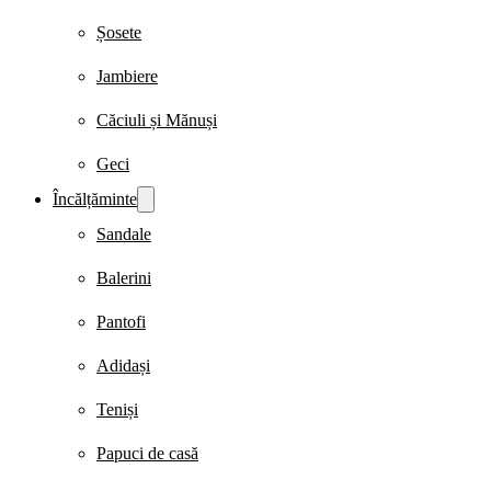
Șosete
Jambiere
Căciuli și Mănuși
Geci
Încălțăminte
Sandale
Balerini
Pantofi
Adidași
Teniși
Papuci de casă