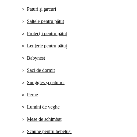
Paturi și țarcuri
Saltele pentru pătuț
Protecții pentru pătuț
Lenjerie pentru pătuț
Babynest
Saci de dormit
Snuggles și păturici
Perne
Lumini de veghe
Mese de schimbat
Scaune pentru bebeluși