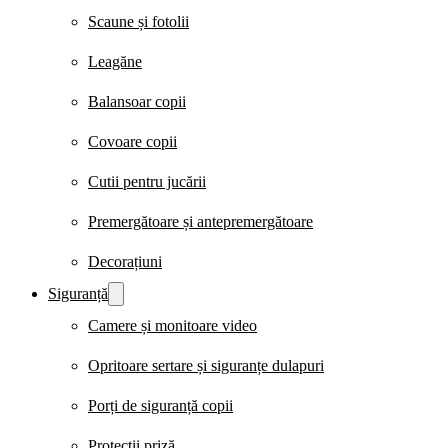
Scaune și fotolii
Leagăne
Balansoar copii
Covoare copii
Cutii pentru jucării
Premergătoare și antepremergătoare
Decorațiuni
Siguranță
Camere și monitoare video
Opritoare sertare și siguranțe dulapuri
Porți de siguranță copii
Protecții priză