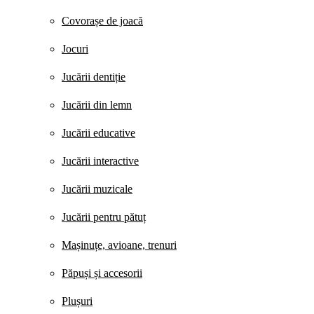
Covorașe de joacă
Jocuri
Jucării dentiție
Jucării din lemn
Jucării educative
Jucării interactive
Jucării muzicale
Jucării pentru pătuț
Mașinuțe, avioane, trenuri
Păpuși și accesorii
Plușuri