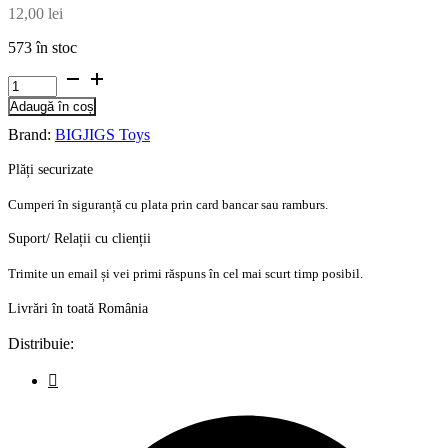
12,00
lei
573 în stoc
Cantitate
Titirez
Adaugă în coș
din
lemn
Brand:
BIGJIGS Toys
Plăți securizate
Cumperi în siguranță cu plata prin card bancar sau ramburs.
Suport/ Relații cu clienții
Trimite un email și vei primi răspuns în cel mai scurt timp posibil.
Livrări în toată România
Distribuie: