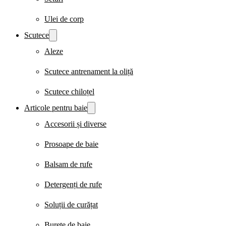
Ulei de corp
Scutece
Aleze
Scutece antrenament la oliță
Scutece chiloțel
Articole pentru baie
Accesorii și diverse
Prosoape de baie
Balsam de rufe
Detergenți de rufe
Soluții de curățat
Burete de baie