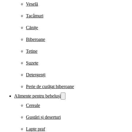
Veselă
Tacâmuri
Cănițe
Biberoane
Tetine
Suzete
Detergenți
Perie de curățat biberoane
Alimente pentru bebeluși
Cereale
Gustări și deserturi
Lapte praf