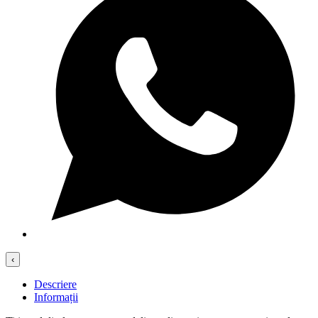
‹
Descriere
Informații