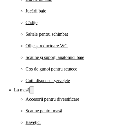
Jucării baie
Cădițe
Saltele pentru schimbat
Olițe și reductoare WC
Scaune și suporți anatomici baie
Coș de gunoi pentru scutece
Cutii dispenser șervețete
La masă
Accesorii pentru diversificare
Scaune pentru masă
Bavețici