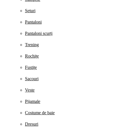
Seturi
Pantaloni
Pantaloni scurți
Trening
Rochițe
Fustițe
Sacouri
Veste
Pijamale
Costume de baie
Dresuri