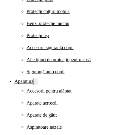
Protecții colțuri mobilă
Benzi protecție muchii
Protecții uși
Accesorii siguranță copii
Alte tipuri de protecții pentru casă
Siguranță auto copii
Aparatură
Accesorii pentru alăptat
Aparate aerosoli
Aparate de gătit
Aspiratoare nazale