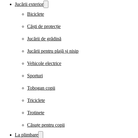
Jucării exterior
Biciclete
Căști de protecție
Jucării de grădină
Jucării pentru plajă și nisip
Vehicole electrice
Sporturi
Tobogan copii
Triciclete
Trotinete
Căsuțe pentru copii
La plimbare