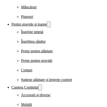
Mâncăruri
Piureuri
Pentru gravide si mame
Îngrijire intimă
Îngrijirea sânilor
Perne pentru alăptare
Perne pentru gravide
Centuri
Sutiene alăptare și lenjerie confort
Camera Copilului
Accesorii și diverse
Mobilă