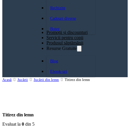
Rechizite
Cadouri diverse
Botez
Promoții și discounturi
Servicii pentru copii
Produsul săptămănii
Resurse Gratuite
Blog
Ebook-uri
Acasă
Jucării
Jucării din lemn
Titirez din lemn
Titirez din lemn
Evaluat la
0
din 5