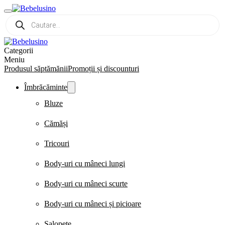
Products
search
Categorii
Meniu
Produsul săptămănii
Promoții și discounturi
Îmbrăcăminte
Bluze
Cămăși
Tricouri
Body-uri cu mâneci lungi
Body-uri cu mâneci scurte
Body-uri cu mâneci și picioare
Salopete