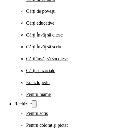
Cărți de povești
Cărți educative
Cărți Învăț să citesc
Cărți Învăț să scriu
Cărți învăț să socotesc
Cărți senzoriale
Enciclopedii
Pentru mame
Rechizite
Pentru scris
Pentru colorat și pictat