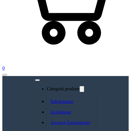
0
Categorii produse
Îmbrăcăminte
Încălțăminte
Accesorii Îmbrăcăminte