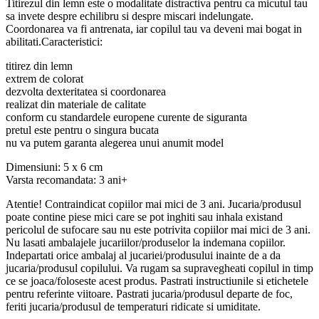
Titirezul din lemn este o modalitate distractiva pentru ca micutul tau
sa invete despre echilibru si despre miscari indelungate.
Coordonarea va fi antrenata, iar copilul tau va deveni mai bogat in
abilitati.Caracteristici:
titirez din lemn
extrem de colorat
dezvolta dexteritatea si coordonarea
realizat din materiale de calitate
conform cu standardele europene curente de siguranta
pretul este pentru o singura bucata
nu va putem garanta alegerea unui anumit model
Dimensiuni: 5 x 6 cm
Varsta recomandata: 3 ani+
Atentie! Contraindicat copiilor mai mici de 3 ani. Jucaria/produsul
poate contine piese mici care se pot inghiti sau inhala existand
pericolul de sufocare sau nu este potrivita copiilor mai mici de 3 ani.
Nu lasati ambalajele jucariilor/produselor la indemana copiilor.
Indepartati orice ambalaj al jucariei/produsului inainte de a da
jucaria/produsul copilului. Va rugam sa supravegheati copilul in timp
ce se joaca/foloseste acest produs. Pastrati instructiunile si etichetele
pentru referinte viitoare. Pastrati jucaria/produsul departe de foc,
feriti jucaria/produsul de temperaturi ridicate si umiditate.