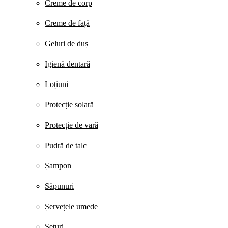
Creme de corp
Creme de față
Geluri de duș
Igienă dentară
Loțiuni
Protecție solară
Protecție de vară
Pudră de talc
Șampon
Săpunuri
Șervețele umede
Seturi