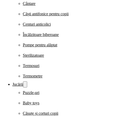
Cântare
Căști antifonice pentru copii
Centuri anticolici
Încălzitoare biberoane
Pompe pentru alăptat
Sterilizatoare
Termosuri
Termometre
Jucării
Puzzle-uri
Baby toys
Căsuțe și corturi copii