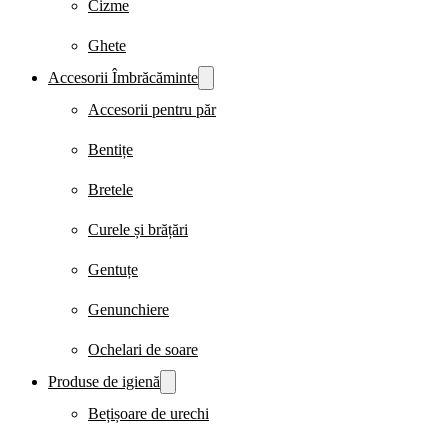
Cizme
Ghete
Accesorii Îmbrăcăminte
Accesorii pentru păr
Bentițe
Bretele
Curele și brățări
Gentuțe
Genunchiere
Ochelari de soare
Produse de igienă
Bețișoare de urechi