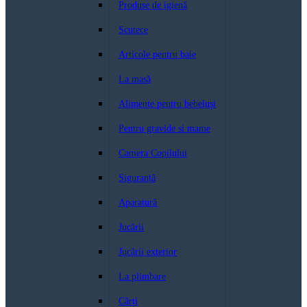
Produse de igienă
Scutece
Articole pentru baie
La masă
Alimente pentru bebeluși
Pentru gravide si mame
Camera Copilului
Siguranță
Aparatură
Jucării
Jucării exterior
La plimbare
Cărți