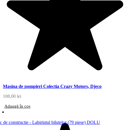
Masina de pompieri Colectia Crazy Motors, Djeco
108,00
lei
Adaugă în coș