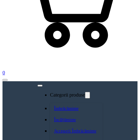
0
Categorii produse
Îmbrăcăminte
Încălțăminte
Accesorii Îmbrăcăminte