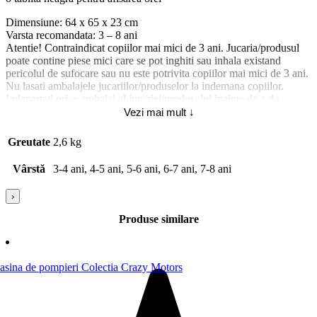
Dimensiune: 64 x 65 x 23 cm
Varsta recomandata: 3 – 8 ani
Atentie! Contraindicat copiilor mai mici de 3 ani. Jucaria/produsul
poate contine piese mici care se pot inghiti sau inhala existand
pericolul de sufocare sau nu este potrivita copiilor mai mici de 3 ani.
Nu lasati ambalajele jucariilor/produselor la indemana copiilor.
Indepartati orice ambalaj al jucariei/produsului inainte de a da
jucaria/produsul copilului. Va rugam sa supravegheati copilul in timp
Vezi mai mult ↓
ce se joaca/foloseste acest produs. Pastrati instructiunile si etichetele
pentru referinte viitoare. Pastrati jucaria/produsul departe de foc,
Greutate
2,6 kg
feriti jucaria/produsul de temperaturi ridicate si umiditate.
Vârstă
3-4 ani, 4-5 ani, 5-6 ani, 6-7 ani, 7-8 ani
Material piese 6372: lemn; Abilitati dezvoltate 7731: Coordonarea
mana-ochi; Tip produs: [5704]: Jucarie de lemn;
›
Produse similare