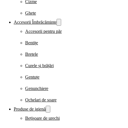
Cizme
Ghete
Accesorii Îmbrăcăminte
Accesorii pentru păr
Bentițe
Bretele
Curele și brățări
Gentuțe
Genunchiere
Ochelari de soare
Produse de igienă
Bețișoare de urechi