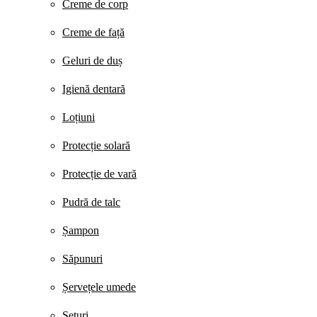
Creme de corp
Creme de față
Geluri de duș
Igienă dentară
Loțiuni
Protecție solară
Protecție de vară
Pudră de talc
Șampon
Săpunuri
Șervețele umede
Seturi