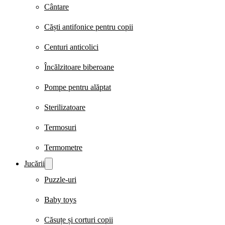
Cântare
Căști antifonice pentru copii
Centuri anticolici
Încălzitoare biberoane
Pompe pentru alăptat
Sterilizatoare
Termosuri
Termometre
Jucării
Puzzle-uri
Baby toys
Căsuțe și corturi copii