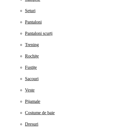
Seturi
Pantaloni
Pantaloni scurți
Trening
Rochițe
Fustițe
Sacouri
Veste
Pijamale
Costume de baie
Dresuri