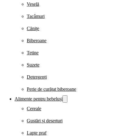
Veselă
Tacâmuri
Cănițe
Biberoane
Tetine
Suzete
Detergenți
Perie de curățat biberoane
Alimente pentru bebeluși
Cereale
Gustări și deserturi
Lapte praf