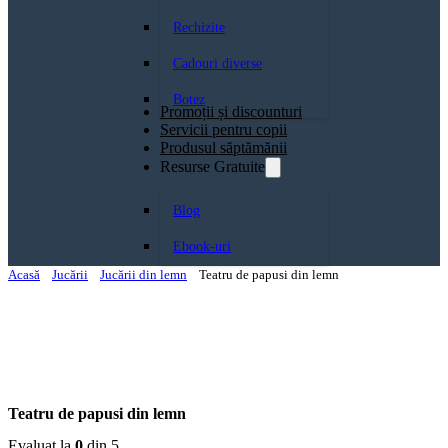
Rechizite
Cadouri diverse
Botez
Promoții și discounturi
Servicii pentru copii
Produsul săptămănii
Resurse Gratuite
Blog
Ebook-uri
Acasă
Jucării
Jucării din lemn
Teatru de papusi din lemn
Teatru de papusi din lemn
Evaluat la
0
din 5