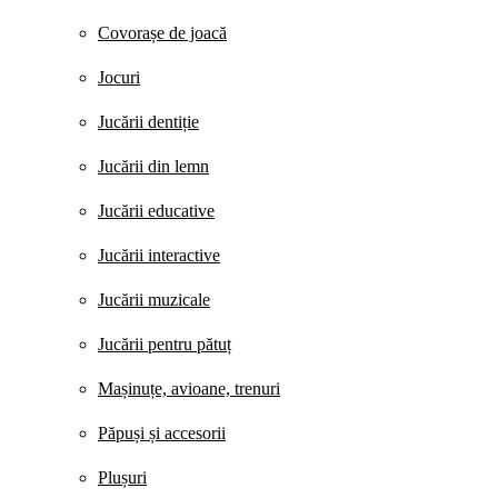
Covorașe de joacă
Jocuri
Jucării dentiție
Jucării din lemn
Jucării educative
Jucării interactive
Jucării muzicale
Jucării pentru pătuț
Mașinuțe, avioane, trenuri
Păpuși și accesorii
Plușuri