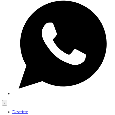
‹
Descriere