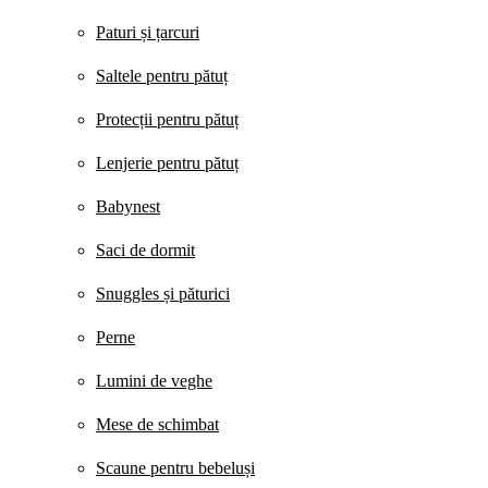
Paturi și țarcuri
Saltele pentru pătuț
Protecții pentru pătuț
Lenjerie pentru pătuț
Babynest
Saci de dormit
Snuggles și păturici
Perne
Lumini de veghe
Mese de schimbat
Scaune pentru bebeluși