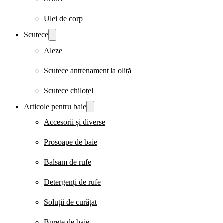
Ulei de corp
Scutece
Aleze
Scutece antrenament la oliță
Scutece chiloțel
Articole pentru baie
Accesorii și diverse
Prosoape de baie
Balsam de rufe
Detergenți de rufe
Soluții de curățat
Burete de baie