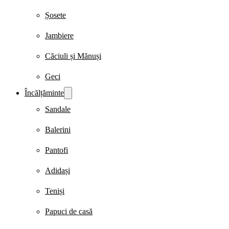
Șosete
Jambiere
Căciuli și Mănuși
Geci
Încălțăminte
Sandale
Balerini
Pantofi
Adidași
Teniși
Papuci de casă