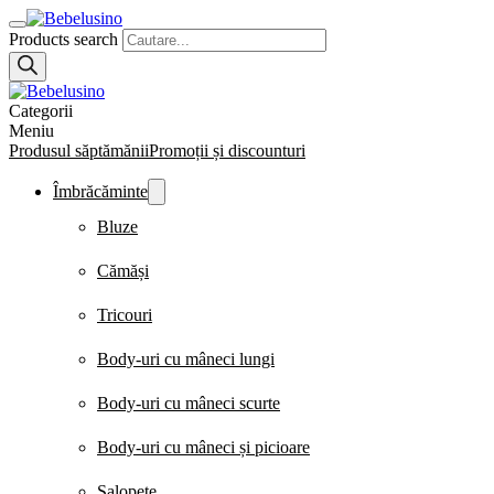
Products search
Categorii
Meniu
Produsul săptămănii
Promoții și discounturi
Îmbrăcăminte
Bluze
Cămăși
Tricouri
Body-uri cu mâneci lungi
Body-uri cu mâneci scurte
Body-uri cu mâneci și picioare
Salopete