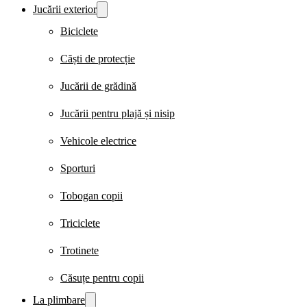
Jucării exterior
Biciclete
Căști de protecție
Jucării de grădină
Jucării pentru plajă și nisip
Vehicole electrice
Sporturi
Tobogan copii
Triciclete
Trotinete
Căsuțe pentru copii
La plimbare