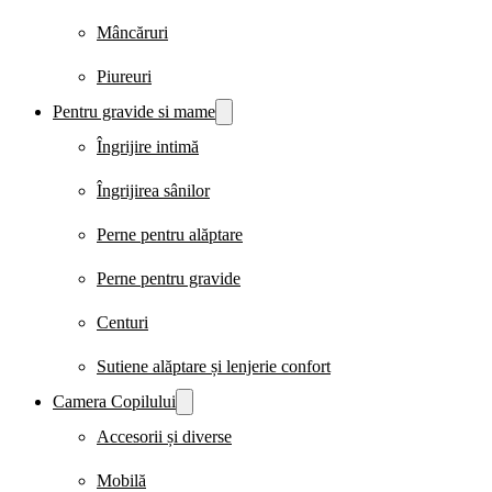
Mâncăruri
Piureuri
Pentru gravide si mame
Îngrijire intimă
Îngrijirea sânilor
Perne pentru alăptare
Perne pentru gravide
Centuri
Sutiene alăptare și lenjerie confort
Camera Copilului
Accesorii și diverse
Mobilă