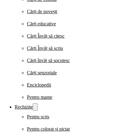
Cărți de povești
Cărți educative
Cărți Învăț să citesc
Cărți Învăț să scriu
Cărți învăț să socotesc
Cărți senzoriale
Enciclopedii
Pentru mame
Rechizite
Pentru scris
Pentru colorat și pictat