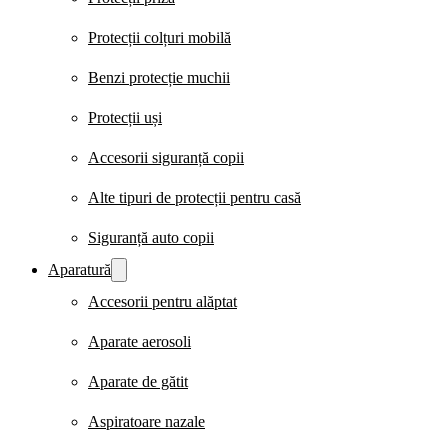
Protecții colțuri mobilă
Benzi protecție muchii
Protecții uși
Accesorii siguranță copii
Alte tipuri de protecții pentru casă
Siguranță auto copii
Aparatură
Accesorii pentru alăptat
Aparate aerosoli
Aparate de gătit
Aspiratoare nazale