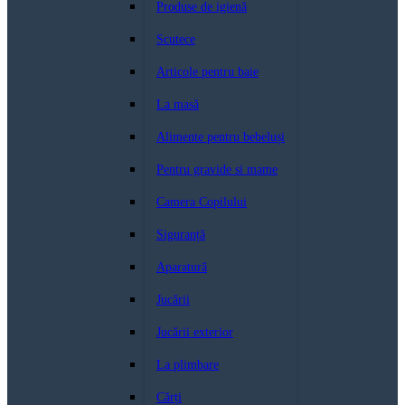
Produse de igienă
Scutece
Articole pentru baie
La masă
Alimente pentru bebeluși
Pentru gravide si mame
Camera Copilului
Siguranță
Aparatură
Jucării
Jucării exterior
La plimbare
Cărți