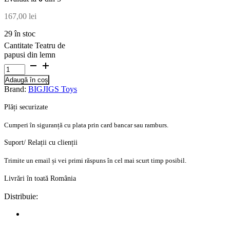
167,00
lei
29 în stoc
Cantitate Teatru de
papusi din lemn
Adaugă în coș
Brand:
BIGJIGS Toys
Plăți securizate
Cumperi în siguranță cu plata prin card bancar sau ramburs.
Suport/ Relații cu clienții
Trimite un email și vei primi răspuns în cel mai scurt timp posibil.
Livrări în toată România
Distribuie: