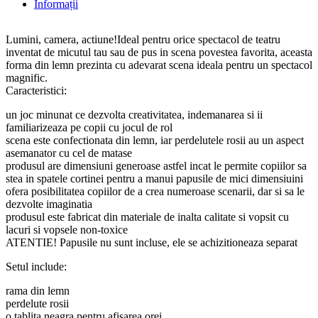
Informații
Lumini, camera, actiune!Ideal pentru orice spectacol de teatru
inventat de micutul tau sau de pus in scena povestea favorita, aceasta
forma din lemn prezinta cu adevarat scena ideala pentru un spectacol
magnific.
Caracteristici:
un joc minunat ce dezvolta creativitatea, indemanarea si ii
familiarizeaza pe copii cu jocul de rol
scena este confectionata din lemn, iar perdelutele rosii au un aspect
asemanator cu cel de matase
produsul are dimensiuni generoase astfel incat le permite copiilor sa
stea in spatele cortinei pentru a manui papusile de mici dimensiuini
ofera posibilitatea copiilor de a crea numeroase scenarii, dar si sa le
dezvolte imaginatia
produsul este fabricat din materiale de inalta calitate si vopsit cu
lacuri si vopsele non-toxice
ATENTIE! Papusile nu sunt incluse, ele se achizitioneaza separat
Setul include:
rama din lemn
perdelute rosii
o tablita neagra pentru afisarea orei