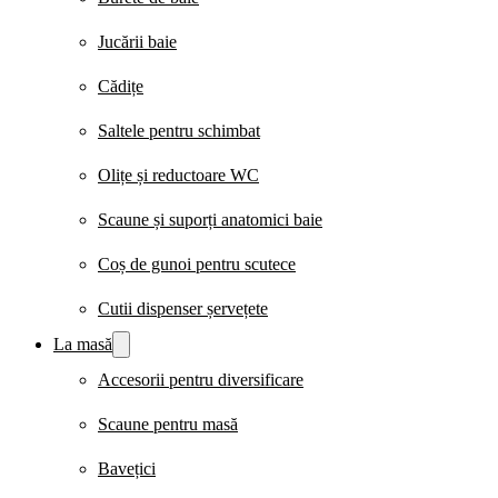
Jucării baie
Cădițe
Saltele pentru schimbat
Olițe și reductoare WC
Scaune și suporți anatomici baie
Coș de gunoi pentru scutece
Cutii dispenser șervețete
La masă
Accesorii pentru diversificare
Scaune pentru masă
Bavețici