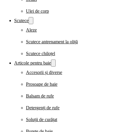
Ulei de corp
Scutece
Aleze
Scutece antrenament la oliță
Scutece chiloțel
Articole pentru baie
Accesorii și diverse
Prosoape de baie
Balsam de rufe
Detergenți de rufe
Soluții de curățat
Burete de baie