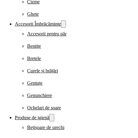
Cizme
Ghete
Accesorii Îmbrăcăminte
Accesorii pentru păr
Bentițe
Bretele
Curele și brățări
Gentuțe
Genunchiere
Ochelari de soare
Produse de igienă
Bețișoare de urechi