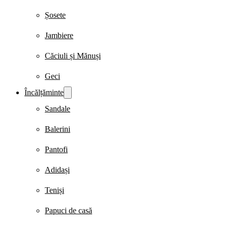
Șosete
Jambiere
Căciuli și Mănuși
Geci
Încălțăminte
Sandale
Balerini
Pantofi
Adidași
Teniși
Papuci de casă