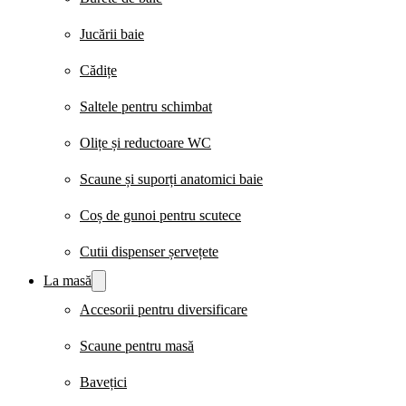
Jucării baie
Cădițe
Saltele pentru schimbat
Olițe și reductoare WC
Scaune și suporți anatomici baie
Coș de gunoi pentru scutece
Cutii dispenser șervețete
La masă
Accesorii pentru diversificare
Scaune pentru masă
Bavețici