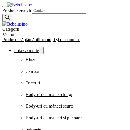
Products search
Categorii
Meniu
Produsul săptămănii
Promoții și discounturi
Îmbrăcăminte
Bluze
Cămăși
Tricouri
Body-uri cu mâneci lungi
Body-uri cu mâneci scurte
Body-uri cu mâneci și picioare
Salopete