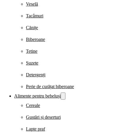
Veselă
Tacâmuri
Cănițe
Biberoane
Tetine
Suzete
Detergenți
Perie de curățat biberoane
Alimente pentru bebeluși
Cereale
Gustări și deserturi
Lapte praf