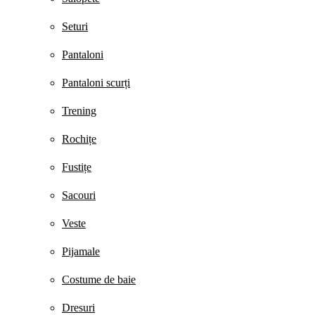
Seturi
Pantaloni
Pantaloni scurți
Trening
Rochițe
Fustițe
Sacouri
Veste
Pijamale
Costume de baie
Dresuri