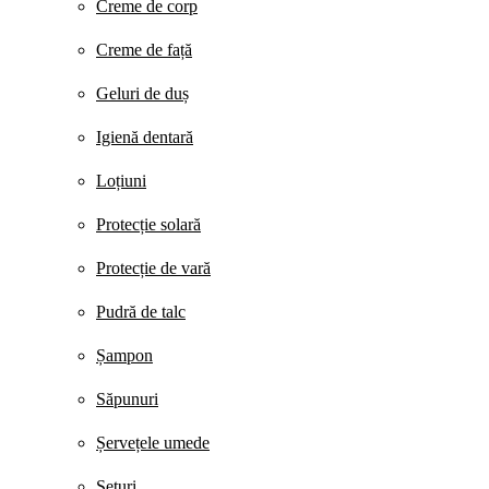
Creme de corp
Creme de față
Geluri de duș
Igienă dentară
Loțiuni
Protecție solară
Protecție de vară
Pudră de talc
Șampon
Săpunuri
Șervețele umede
Seturi