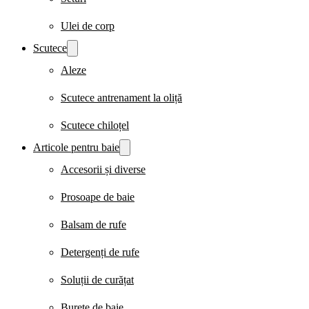
Ulei de corp
Scutece
Aleze
Scutece antrenament la oliță
Scutece chiloțel
Articole pentru baie
Accesorii și diverse
Prosoape de baie
Balsam de rufe
Detergenți de rufe
Soluții de curățat
Burete de baie