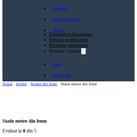
Rechizite
Cadouri diverse
Botez
Promoții și discounturi
Servicii pentru copii
Produsul săptămănii
Resurse Gratuite
Blog
Ebook-uri
Acasă
Jucării
Jucării din lemn
Statie meteo din lemn
Statie meteo din lemn
Evaluat la
0
din 5