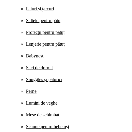
Paturi și țarcuri
Saltele pentru pătuț
Protecții pentru pătuț
Lenjerie pentru pătuț
Babynest
Saci de dormit
Snuggles și păturici
Perne
Lumini de veghe
Mese de schimbat
Scaune pentru bebeluși