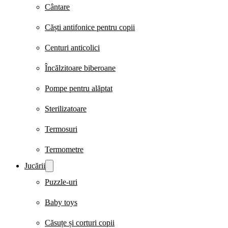
Cântare
Căști antifonice pentru copii
Centuri anticolici
Încălzitoare biberoane
Pompe pentru alăptat
Sterilizatoare
Termosuri
Termometre
Jucării
Puzzle-uri
Baby toys
Căsuțe și corturi copii