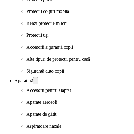
Protecții colțuri mobilă
Benzi protecție muchii
Protecții uși
Accesorii siguranță copii
Alte tipuri de protecții pentru casă
Siguranță auto copii
Aparatură
Accesorii pentru alăptat
Aparate aerosoli
Aparate de gătit
Aspiratoare nazale