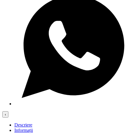
‹
Descriere
Informații