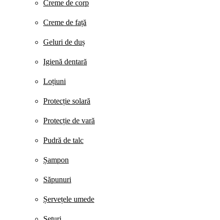
Creme de corp
Creme de față
Geluri de duș
Igienă dentară
Loțiuni
Protecție solară
Protecție de vară
Pudră de talc
Șampon
Săpunuri
Șervețele umede
Seturi