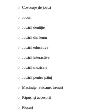
Covorașe de joacă
Jocuri
Jucării dentiție
Jucării din lemn
Jucării educative
Jucării interactive
Jucării muzicale
Jucării pentru pătuț
Mașinuțe, avioane, trenuri
Păpuși și accesorii
Plușuri