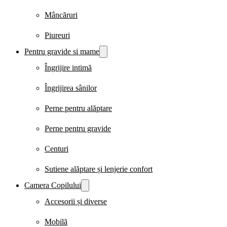
Mâncăruri
Piureuri
Pentru gravide si mame
Îngrijire intimă
Îngrijirea sânilor
Perne pentru alăptare
Perne pentru gravide
Centuri
Sutiene alăptare și lenjerie confort
Camera Copilului
Accesorii și diverse
Mobilă