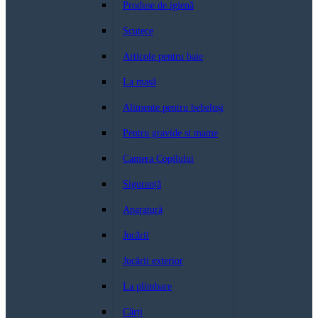
Produse de igienă
Scutece
Articole pentru baie
La masă
Alimente pentru bebeluși
Pentru gravide si mame
Camera Copilului
Siguranță
Aparatură
Jucării
Jucării exterior
La plimbare
Cărți