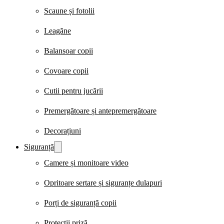
Scaune și fotolii
Leagăne
Balansoar copii
Covoare copii
Cutii pentru jucării
Premergătoare și antepremergătoare
Decorațiuni
Siguranță
Camere și monitoare video
Opritoare sertare și siguranțe dulapuri
Porți de siguranță copii
Protecții priză