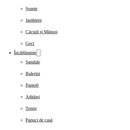
Șosete
Jambiere
Căciuli și Mănuși
Geci
Încălțăminte
Sandale
Balerini
Pantofi
Adidași
Teniși
Papuci de casă