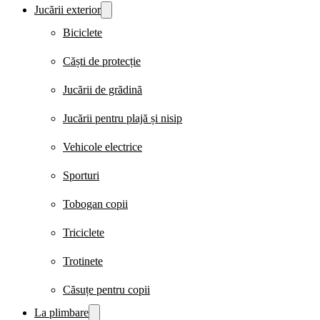
Jucării exterior
Biciclete
Căști de protecție
Jucării de grădină
Jucării pentru plajă și nisip
Vehicole electrice
Sporturi
Tobogan copii
Triciclete
Trotinete
Căsuțe pentru copii
La plimbare