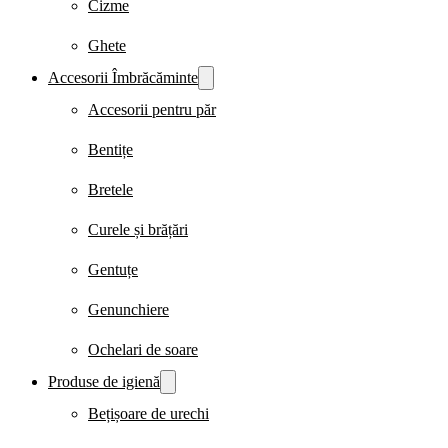
Cizme
Ghete
Accesorii Îmbrăcăminte
Accesorii pentru păr
Bentițe
Bretele
Curele și brățări
Gentuțe
Genunchiere
Ochelari de soare
Produse de igienă
Bețișoare de urechi