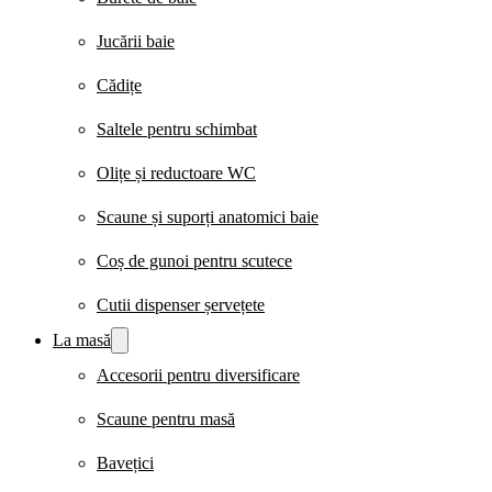
Jucării baie
Cădițe
Saltele pentru schimbat
Olițe și reductoare WC
Scaune și suporți anatomici baie
Coș de gunoi pentru scutece
Cutii dispenser șervețete
La masă
Accesorii pentru diversificare
Scaune pentru masă
Bavețici