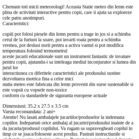
Chemam toti micii meteorologi! Aceasta Statie meteo din lemn este
plina de activitati interactive pentru copii, care ii ajuta sa exploreze
cele patru anotimpuri.
Caracteristici:
copiii pot folosi piesele din lemn pentru a trage in jos si a schimba
cerul de la furtuni la soare, pot invarti roata pentru a schimba
vremea, pot deslusi norii pentru a activa vantul si pot modifica
temperatura folosind termometrul
aceste jucarii educationale sunt un instrument fantastic de invatare
pentru copii, ajutandu-i sa inteleaga mediul inconjurator si lumea din
jurul lor
interactiunea cu diferitele caracteristici ale produsului sustine
dezvoltarea motrica fina a celor mici
statia meteo este fabricata din lemn provenit din surse sustenabile si
este vopsit cu vopsele non-toxice
conform cu standardele de siguranta europene actuale
Dimensiuni: 35.2 x 27.5 x 3.5 cm
Varsta recomandata: 2 ani+
Atentie! Nu lasati ambalajele jucariilor/produselor la indemana
copiilor. Indepartati orice ambalaj al jucariei/produsului inainte de a
da jucaria/produsul copilului. Va rugam sa supravegheati copilul in
timp ce se joaca/foloseste acest produs. Pastrati instructiunile si