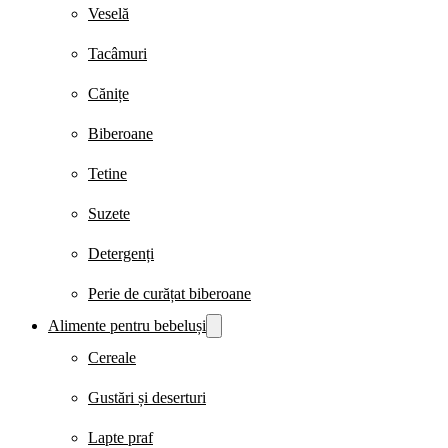
Veselă
Tacâmuri
Cănițe
Biberoane
Tetine
Suzete
Detergenți
Perie de curățat biberoane
Alimente pentru bebeluși
Cereale
Gustări și deserturi
Lapte praf