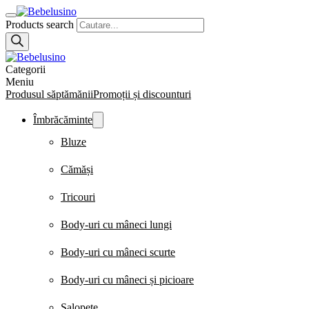
Products search
Categorii
Meniu
Produsul săptămănii
Promoții și discounturi
Îmbrăcăminte
Bluze
Cămăși
Tricouri
Body-uri cu mâneci lungi
Body-uri cu mâneci scurte
Body-uri cu mâneci și picioare
Salopete