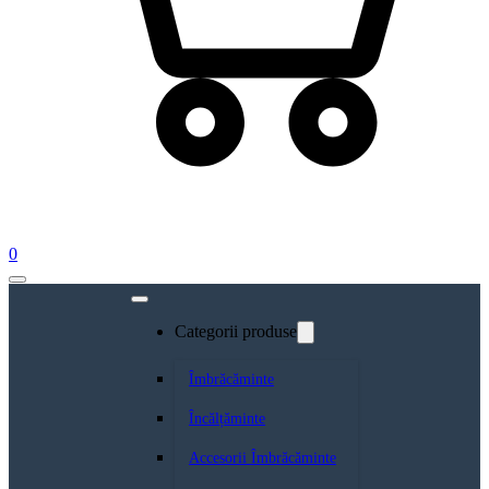
0
Categorii produse
Îmbrăcăminte
Încălțăminte
Accesorii Îmbrăcăminte