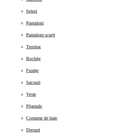
Seturi
Pantaloni
Pantaloni scurți
Trening
Rochițe
Fustițe
Sacouri
Veste
Pijamale
Costume de baie
Dresuri