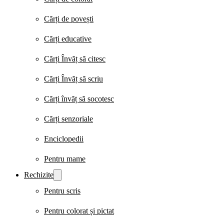
Cărți de povești
Cărți educative
Cărți Învăț să citesc
Cărți Învăț să scriu
Cărți învăț să socotesc
Cărți senzoriale
Enciclopedii
Pentru mame
Rechizite
Pentru scris
Pentru colorat și pictat