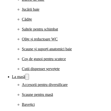
Jucării baie
Cădițe
Saltele pentru schimbat
Olițe și reductoare WC
Scaune și suporți anatomici baie
Coș de gunoi pentru scutece
Cutii dispenser șervețete
La masă
Accesorii pentru diversificare
Scaune pentru masă
Bavețici