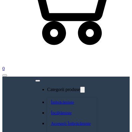
0
Categorii produse
Îmbrăcăminte
Încălțăminte
Accesorii Îmbrăcăminte