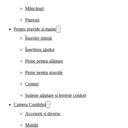
Mâncăruri
Piureuri
Pentru gravide si mame
Îngrijire intimă
Îngrijirea sânilor
Perne pentru alăptare
Perne pentru gravide
Centuri
Sutiene alăptare și lenjerie confort
Camera Copilului
Accesorii și diverse
Mobilă