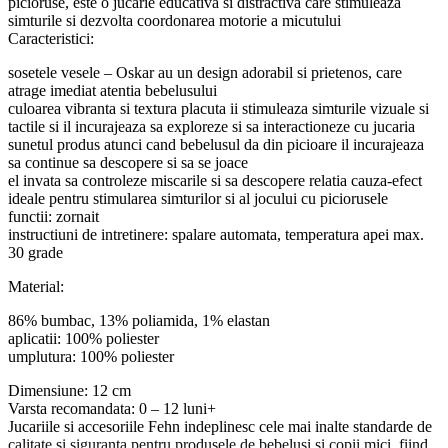
picioruse, este o jucarie educativa si distractiva care stimuleaza
simturile si dezvolta coordonarea motorie a micutului
Caracteristici:
sosetele vesele – Oskar au un design adorabil si prietenos, care
atrage imediat atentia bebelusului
culoarea vibranta si textura placuta ii stimuleaza simturile vizuale si
tactile si il incurajeaza sa exploreze si sa interactioneze cu jucaria
sunetul produs atunci cand bebelusul da din picioare il incurajeaza
sa continue sa descopere si sa se joace
el invata sa controleze miscarile si sa descopere relatia cauza-efect
ideale pentru stimularea simturilor si al jocului cu piciorusele
functii: zornait
instructiuni de intretinere: spalare automata, temperatura apei max.
30 grade
Material:
86% bumbac, 13% poliamida, 1% elastan
aplicatii: 100% poliester
umplutura: 100% poliester
Dimensiune: 12 cm
Varsta recomandata: 0 – 12 luni+
Jucariile si accesoriile Fehn indeplinesc cele mai inalte standarde de
calitate si siguranta pentru produsele de bebelusi si copii mici, fiind