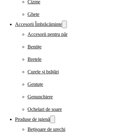
Cizme
Ghete
Accesorii Îmbrăcăminte
Accesorii pentru păr
Bentițe
Bretele
Curele și brățări
Gentuțe
Genunchiere
Ochelari de soare
Produse de igienă
Bețișoare de urechi