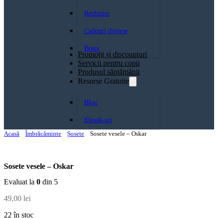
Rechizite
Cadouri diverse
Botez
Promoții și discounturi
Servicii pentru copii
Produsul săptămănii
Resurse Gratuite
Blog
Ebook-uri
Acasă
Îmbrăcăminte
Șosete
Sosete vesele – Oskar
Sosete vesele – Oskar
Evaluat la
0
din 5
49,00
lei
22 în stoc