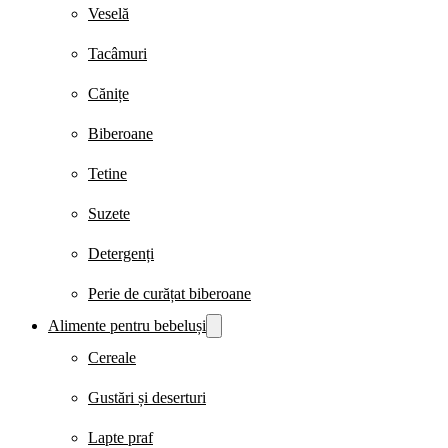
Veselă
Tacâmuri
Cănițe
Biberoane
Tetine
Suzete
Detergenți
Perie de curățat biberoane
Alimente pentru bebeluși
Cereale
Gustări și deserturi
Lapte praf