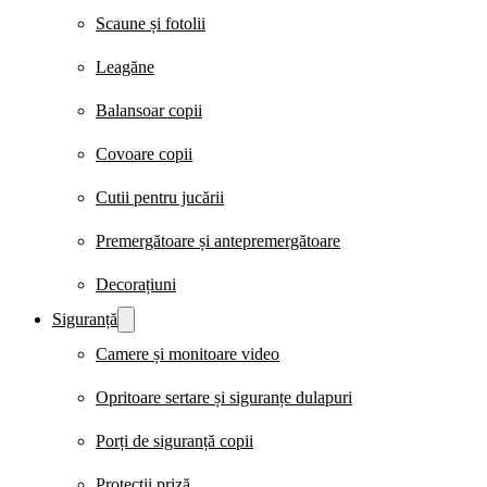
Scaune și fotolii
Leagăne
Balansoar copii
Covoare copii
Cutii pentru jucării
Premergătoare și antepremergătoare
Decorațiuni
Siguranță
Camere și monitoare video
Opritoare sertare și siguranțe dulapuri
Porți de siguranță copii
Protecții priză