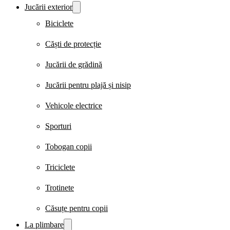
Jucării exterior
Biciclete
Căști de protecție
Jucării de grădină
Jucării pentru plajă și nisip
Vehicole electrice
Sporturi
Tobogan copii
Triciclete
Trotinete
Căsuțe pentru copii
La plimbare