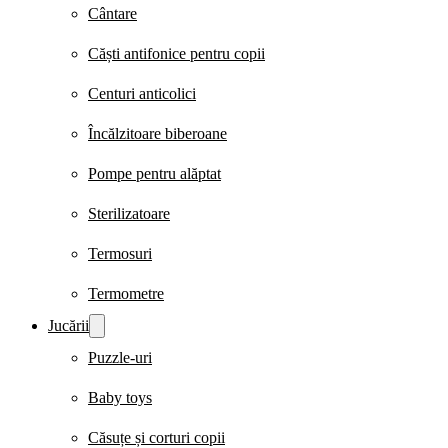
Cântare
Căști antifonice pentru copii
Centuri anticolici
Încălzitoare biberoane
Pompe pentru alăptat
Sterilizatoare
Termosuri
Termometre
Jucării
Puzzle-uri
Baby toys
Căsuțe și corturi copii