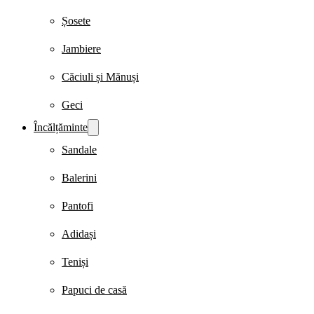
Șosete
Jambiere
Căciuli și Mănuși
Geci
Încălțăminte
Sandale
Balerini
Pantofi
Adidași
Teniși
Papuci de casă