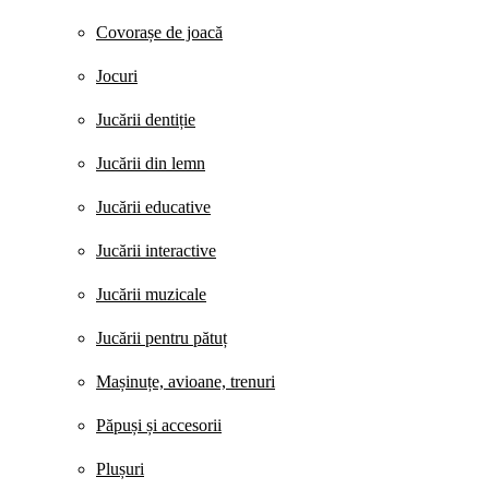
Covorașe de joacă
Jocuri
Jucării dentiție
Jucării din lemn
Jucării educative
Jucării interactive
Jucării muzicale
Jucării pentru pătuț
Mașinuțe, avioane, trenuri
Păpuși și accesorii
Plușuri