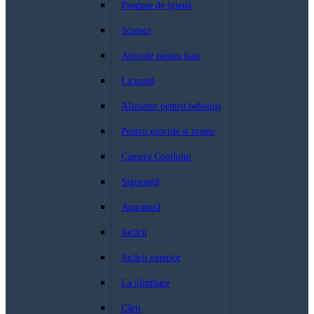
Produse de igienă
Scutece
Articole pentru baie
La masă
Alimente pentru bebeluși
Pentru gravide si mame
Camera Copilului
Siguranță
Aparatură
Jucării
Jucării exterior
La plimbare
Cărți