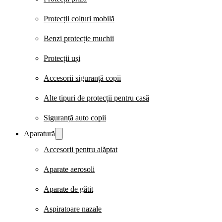
Protecții colțuri mobilă
Benzi protecție muchii
Protecții uși
Accesorii siguranță copii
Alte tipuri de protecții pentru casă
Siguranță auto copii
Aparatură
Accesorii pentru alăptat
Aparate aerosoli
Aparate de gătit
Aspiratoare nazale