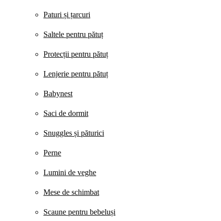
Paturi și țarcuri
Saltele pentru pătuț
Protecții pentru pătuț
Lenjerie pentru pătuț
Babynest
Saci de dormit
Snuggles și păturici
Perne
Lumini de veghe
Mese de schimbat
Scaune pentru bebeluși