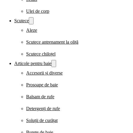
Ulei de corp
Scutece
Aleze
Scutece antrenament la oliță
Scutece chiloțel
Articole pentru baie
Accesorii și diverse
Prosoape de baie
Balsam de rufe
Detergenți de rufe
Soluții de curățat
Burete de baie