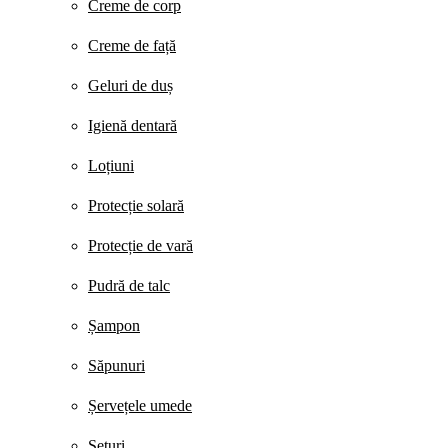
Creme de corp
Creme de față
Geluri de duș
Igienă dentară
Loțiuni
Protecție solară
Protecție de vară
Pudră de talc
Șampon
Săpunuri
Șervețele umede
Seturi