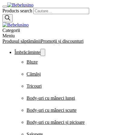
Products search
Categorii
Meniu
Produsul săptămănii
Promoții și discounturi
Îmbrăcăminte
Bluze
Cămăși
Tricouri
Body-uri cu mâneci lungi
Body-uri cu mâneci scurte
Body-uri cu mâneci și picioare
Salopete