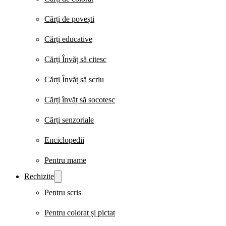
Cărți de povești
Cărți educative
Cărți Învăț să citesc
Cărți Învăț să scriu
Cărți învăț să socotesc
Cărți senzoriale
Enciclopedii
Pentru mame
Rechizite
Pentru scris
Pentru colorat și pictat