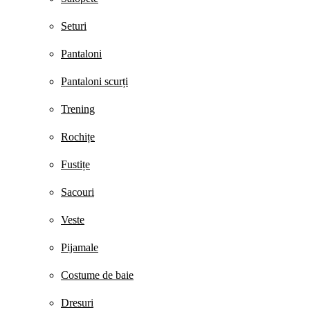
Seturi
Pantaloni
Pantaloni scurți
Trening
Rochițe
Fustițe
Sacouri
Veste
Pijamale
Costume de baie
Dresuri