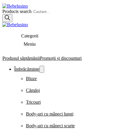
Products search
Categorii
Meniu
Produsul săptămănii
Promoții și discounturi
Îmbrăcăminte
Bluze
Cămăși
Tricouri
Body-uri cu mâneci lungi
Body-uri cu mâneci scurte