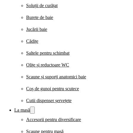
Soluții de curățat
Burete de baie
Jucării baie
Cădițe
Saltele pentru schimbat
Olițe și reductoare WC
Scaune și suporți anatomici baie
Coș de gunoi pentru scutece
Cutii dispenser șervețete
La masă
Accesorii pentru diversificare
Scaune pentru masă