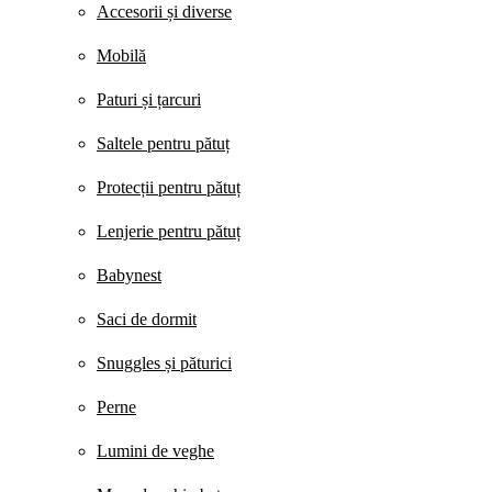
Accesorii și diverse
Mobilă
Paturi și țarcuri
Saltele pentru pătuț
Protecții pentru pătuț
Lenjerie pentru pătuț
Babynest
Saci de dormit
Snuggles și păturici
Perne
Lumini de veghe