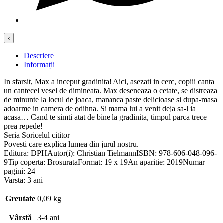
‹
Descriere
Informații
In sfarsit, Max a inceput gradinita! Aici, asezati in cerc, copiii canta
un cantecel vesel de dimineata. Max deseneaza o cetate, se distreaza
de minunte la locul de joaca, mananca paste delicioase si dupa-masa
adoarme in camera de odihna. Si mama lui a venit deja sa-l ia
acasa… Cand te simti atat de bine la gradinita, timpul parca trece
prea repede!
Seria Soricelul cititor
Povesti care explica lumea din jurul nostru.
Editura: DPHAutor(i): Christian TielmannISBN: 978-606-048-096-
9Tip coperta: BrosurataFormat: 19 x 19An aparitie: 2019Numar
pagini: 24
Varsta: 3 ani+
Greutate
0,09 kg
Vârstă
3-4 ani