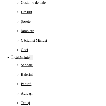
Costume de baie
Dresuri
Șosete
Jambiere
Căciuli și Mănuși
Geci
Încălțăminte
Sandale
Balerini
Pantofi
Adidași
Teniși