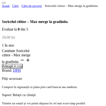
Acasă
Cărți
Cărți de povești
Soricelul cititor – Max merge la gradinita
Soricelul cititor – Max merge la gradinita
Evaluat la
0
din 5
18,00
lei
1 în stoc
Cantitate Soricelul
cititor - Max merge
la gradinita
Adaugă în coș
Brand:
DPH
Plăți securizate
Cumperi în siguranță cu plata prin card bancar sau ramburs.
Suport/ Relații cu clienții
Trimite un email și vei primi răspuns în cel mai scurt timp posibil.