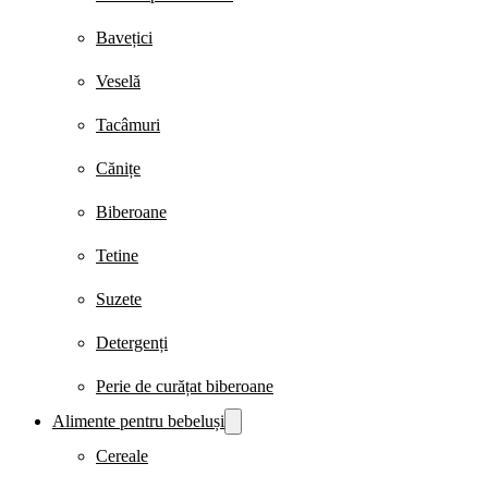
Bavețici
Veselă
Tacâmuri
Cănițe
Biberoane
Tetine
Suzete
Detergenți
Perie de curățat biberoane
Alimente pentru bebeluși
Cereale