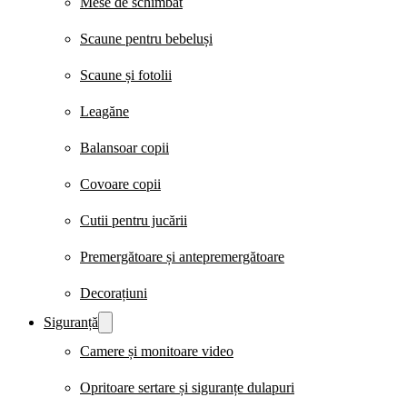
Mese de schimbat
Scaune pentru bebeluși
Scaune și fotolii
Leagăne
Balansoar copii
Covoare copii
Cutii pentru jucării
Premergătoare și antepremergătoare
Decorațiuni
Siguranță
Camere și monitoare video
Opritoare sertare și siguranțe dulapuri