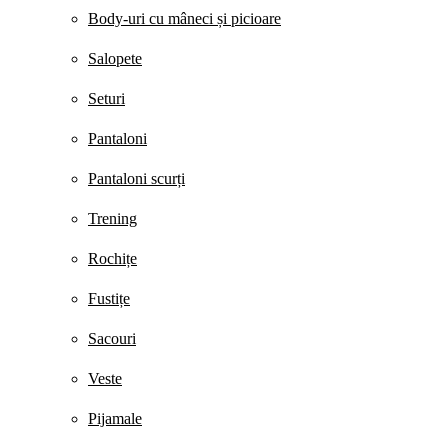
Body-uri cu mâneci și picioare
Salopete
Seturi
Pantaloni
Pantaloni scurți
Trening
Rochițe
Fustițe
Sacouri
Veste
Pijamale