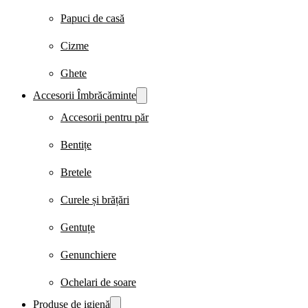
Papuci de casă
Cizme
Ghete
Accesorii Îmbrăcăminte
Accesorii pentru păr
Bentițe
Bretele
Curele și brățări
Gentuțe
Genunchiere
Ochelari de soare
Produse de igienă