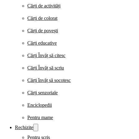
Cărți de activități
Cărți de colorat
Cărți de povești
Cărți educative
Cărți Învăț să citesc
Cărți Învăț să scriu
Cărți învăț să socotesc
Cărți senzoriale
Enciclopedii
Pentru mame
Rechizite
Pentru scris