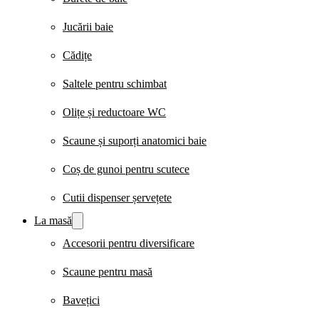
Jucării baie
Cădițe
Saltele pentru schimbat
Olițe și reductoare WC
Scaune și suporți anatomici baie
Coș de gunoi pentru scutece
Cutii dispenser șervețete
La masă
Accesorii pentru diversificare
Scaune pentru masă
Bavețici