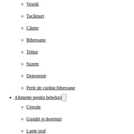
Veselă
Tacâmuri
Cănițe
Biberoane
Tetine
Suzete
Detergenți
Perie de curățat biberoane
Alimente pentru bebeluși
Cereale
Gustări și deserturi
Lapte praf