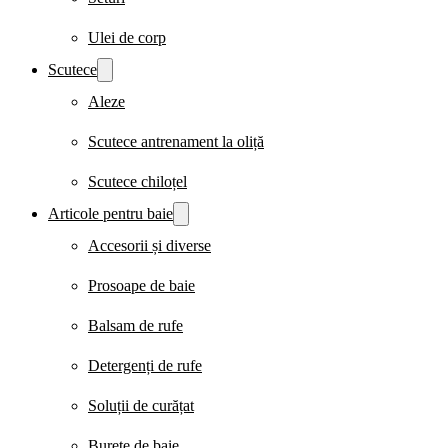
Ulei de corp
Scutece
Aleze
Scutece antrenament la oliță
Scutece chiloțel
Articole pentru baie
Accesorii și diverse
Prosoape de baie
Balsam de rufe
Detergenți de rufe
Soluții de curățat
Burete de baie