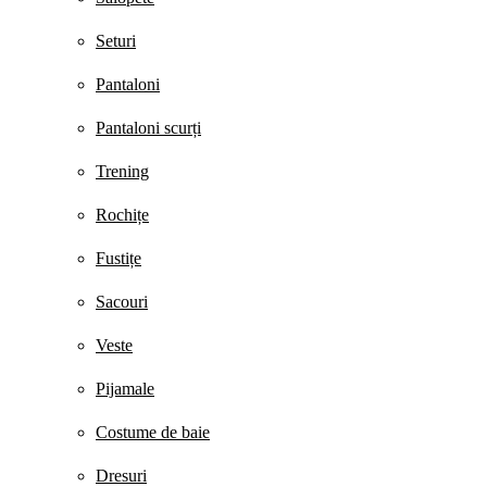
Seturi
Pantaloni
Pantaloni scurți
Trening
Rochițe
Fustițe
Sacouri
Veste
Pijamale
Costume de baie
Dresuri