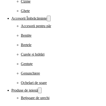
Cizme
Ghete
Accesorii Îmbrăcăminte
Accesorii pentru păr
Bentițe
Bretele
Curele și brățări
Gentuțe
Genunchiere
Ochelari de soare
Produse de igienă
Bețișoare de urechi