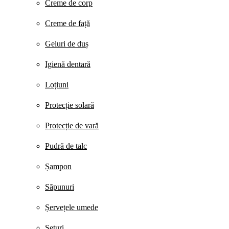
Creme de corp
Creme de față
Geluri de duș
Igienă dentară
Loțiuni
Protecție solară
Protecție de vară
Pudră de talc
Șampon
Săpunuri
Șervețele umede
Seturi