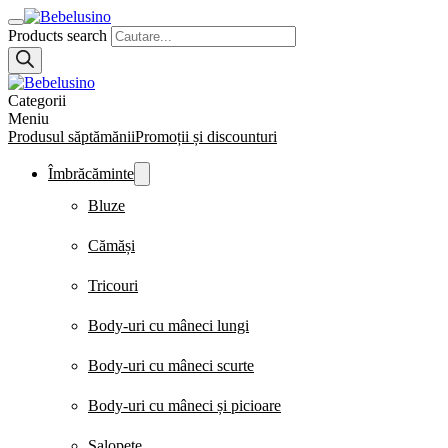
Products search
Categorii
Meniu
Produsul săptămănii
Promoții și discounturi
Îmbrăcăminte
Bluze
Cămăși
Tricouri
Body-uri cu mâneci lungi
Body-uri cu mâneci scurte
Body-uri cu mâneci și picioare
Salopete