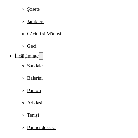
Șosete
Jambiere
Căciuli și Mănuși
Geci
Încălțăminte
Sandale
Balerini
Pantofi
Adidași
Teniși
Papuci de casă