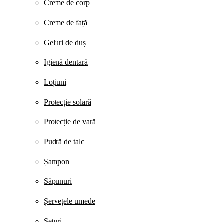
Creme de corp
Creme de față
Geluri de duș
Igienă dentară
Loțiuni
Protecție solară
Protecție de vară
Pudră de talc
Șampon
Săpunuri
Șervețele umede
Seturi