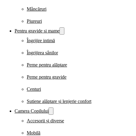
Mâncăruri
Piureuri
Pentru gravide si mame
Îngrijire intimă
Îngrijirea sânilor
Perne pentru alăptare
Perne pentru gravide
Centuri
Sutiene alăptare și lenjerie confort
Camera Copilului
Accesorii și diverse
Mobilă