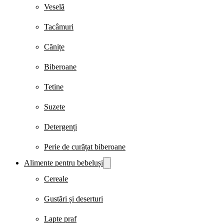
Veselă
Tacâmuri
Cănițe
Biberoane
Tetine
Suzete
Detergenți
Perie de curățat biberoane
Alimente pentru bebeluși
Cereale
Gustări și deserturi
Lapte praf