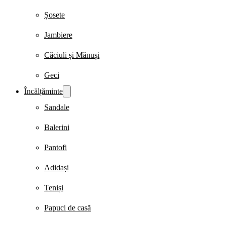
Șosete
Jambiere
Căciuli și Mănuși
Geci
Încălțăminte
Sandale
Balerini
Pantofi
Adidași
Teniși
Papuci de casă