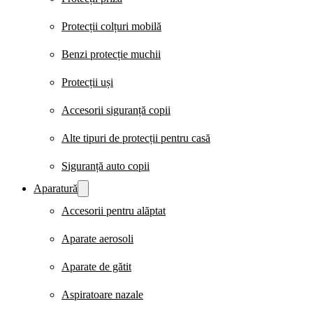
Protecții colțuri mobilă
Benzi protecție muchii
Protecții uși
Accesorii siguranță copii
Alte tipuri de protecții pentru casă
Siguranță auto copii
Aparatură
Accesorii pentru alăptat
Aparate aerosoli
Aparate de gătit
Aspiratoare nazale