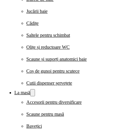
Jucării baie
Cădițe
Saltele pentru schimbat
Olițe și reductoare WC
Scaune și suporți anatomici baie
Coș de gunoi pentru scutece
Cutii dispenser șervețete
La masă
Accesorii pentru diversificare
Scaune pentru masă
Bavețici