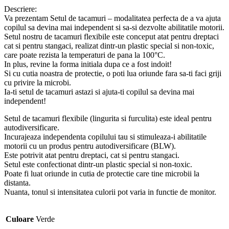
Descriere:
Va prezentam Setul de tacamuri – modalitatea perfecta de a va ajuta
copilul sa devina mai independent si sa-si dezvolte abilitatile motorii.
Setul nostru de tacamuri flexibile este conceput atat pentru dreptaci
cat si pentru stangaci, realizat dintr-un plastic special si non-toxic,
care poate rezista la temperaturi de pana la 100°C.
In plus, revine la forma initiala dupa ce a fost indoit!
Si cu cutia noastra de protectie, o poti lua oriunde fara sa-ti faci griji
cu privire la microbi.
Ia-ti setul de tacamuri astazi si ajuta-ti copilul sa devina mai
independent!
Setul de tacamuri flexibile (lingurita si furculita) este ideal pentru
autodiversificare.
Incurajeaza independenta copilului tau si stimuleaza-i abilitatile
motorii cu un produs pentru autodiversificare (BLW).
Este potrivit atat pentru dreptaci, cat si pentru stangaci.
Setul este confectionat dintr-un plastic special si non-toxic.
Poate fi luat oriunde in cutia de protectie care tine microbii la
distanta.
Nuanta, tonul si intensitatea culorii pot varia in functie de monitor.
Culoare
Verde