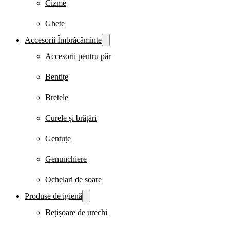
Cizme
Ghete
Accesorii Îmbrăcăminte
Accesorii pentru păr
Bentițe
Bretele
Curele și brățări
Gentuțe
Genunchiere
Ochelari de soare
Produse de igienă
Bețișoare de urechi