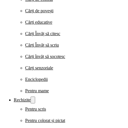
Cărți de povești
Cărți educative
Cărți Învăț să citesc
Cărți Învăț să scriu
Cărți învăț să socotesc
Cărți senzoriale
Enciclopedii
Pentru mame
Rechizite
Pentru scris
Pentru colorat și pictat