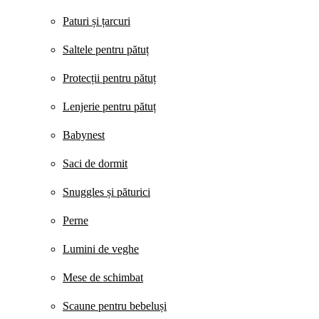
Paturi și țarcuri
Saltele pentru pătuț
Protecții pentru pătuț
Lenjerie pentru pătuț
Babynest
Saci de dormit
Snuggles și păturici
Perne
Lumini de veghe
Mese de schimbat
Scaune pentru bebeluși