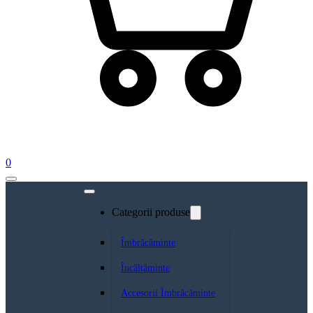
0
Categorii produse
Îmbrăcăminte
Încălțăminte
Accesorii Îmbrăcăminte