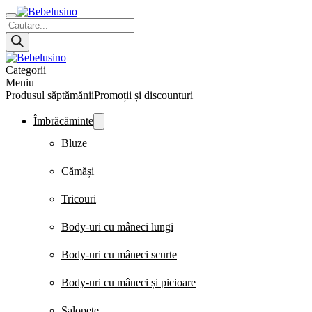
Products
search
Categorii
Meniu
Produsul săptămănii
Promoții și discounturi
Îmbrăcăminte
Bluze
Cămăși
Tricouri
Body-uri cu mâneci lungi
Body-uri cu mâneci scurte
Body-uri cu mâneci și picioare
Salopete