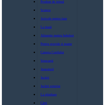
Produse de igienă
Scutece
Articole pentru baie
La masă
Alimente pentru bebeluși
Pentru gravide si mame
Camera Copilului
Siguranță
Aparatură
Jucării
Jucării exterior
La plimbare
Cărți