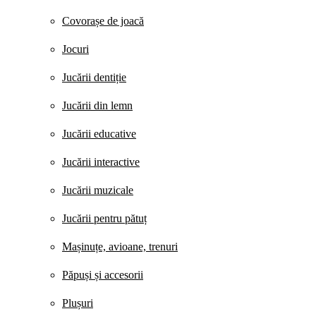
Covorașe de joacă
Jocuri
Jucării dentiție
Jucării din lemn
Jucării educative
Jucării interactive
Jucării muzicale
Jucării pentru pătuț
Mașinuțe, avioane, trenuri
Păpuși și accesorii
Plușuri