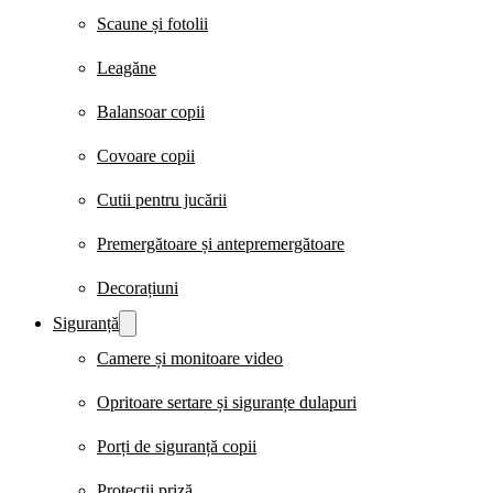
Scaune și fotolii
Leagăne
Balansoar copii
Covoare copii
Cutii pentru jucării
Premergătoare și antepremergătoare
Decorațiuni
Siguranță
Camere și monitoare video
Opritoare sertare și siguranțe dulapuri
Porți de siguranță copii
Protecții priză