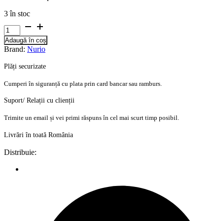
3 în stoc
Cantitate
Set
Adaugă în coș
Tacamuri
Brand:
Nurio
pentru
Bebelusi
Plăți securizate
Silicon
si
Cumperi în siguranță cu plata prin card bancar sau ramburs.
Plastic
-
Suport/ Relații cu clienții
Verde
-
Trimite un email și vei primi răspuns în cel mai scurt timp posibil.
Nurio
Livrări în toată România
Distribuie: