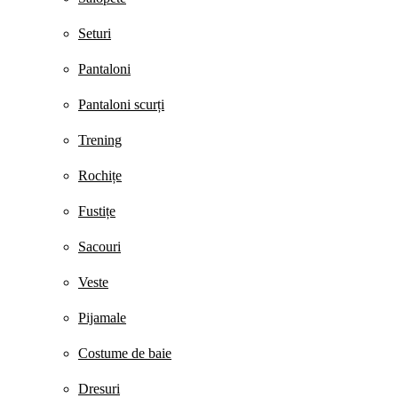
Seturi
Pantaloni
Pantaloni scurți
Trening
Rochițe
Fustițe
Sacouri
Veste
Pijamale
Costume de baie
Dresuri