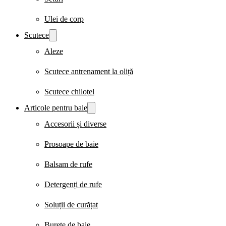
Ulei de corp
Scutece
Aleze
Scutece antrenament la oliță
Scutece chiloțel
Articole pentru baie
Accesorii și diverse
Prosoape de baie
Balsam de rufe
Detergenți de rufe
Soluții de curățat
Burete de baie