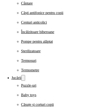
Cântare
Căști antifonice pentru copii
Centuri anticolici
Încălzitoare biberoane
Pompe pentru alăptat
Sterilizatoare
Termosuri
Termometre
Jucării
Puzzle-uri
Baby toys
Căsuțe și corturi copii