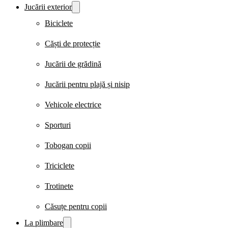
Jucării exterior
Biciclete
Căști de protecție
Jucării de grădină
Jucării pentru plajă și nisip
Vehicole electrice
Sporturi
Tobogan copii
Triciclete
Trotinete
Căsuțe pentru copii
La plimbare