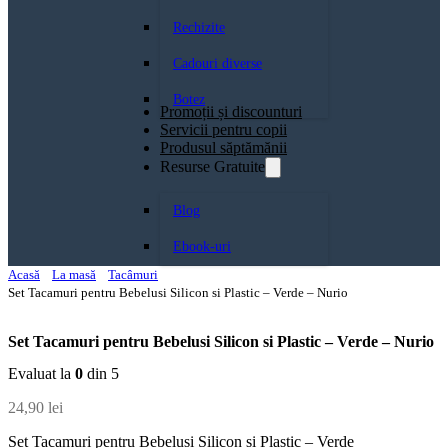
Rechizite
Cadouri diverse
Botez
Promoții și discounturi
Servicii pentru copii
Produsul săptămănii
Resurse Gratuite
Blog
Ebook-uri
Acasă
La masă
Tacâmuri
Set Tacamuri pentru Bebelusi Silicon si Plastic – Verde – Nurio
Set Tacamuri pentru Bebelusi Silicon si Plastic – Verde – Nurio
Evaluat la
0
din 5
24,90
lei
Set Tacamuri pentru Bebelusi Silicon si Plastic – Verde