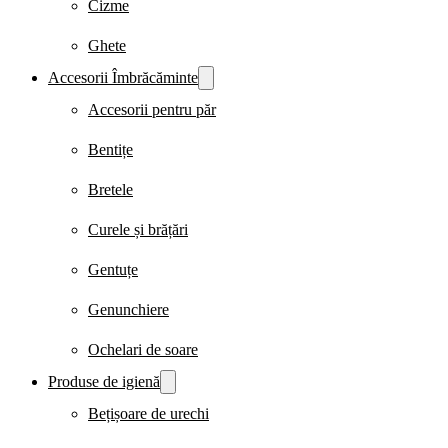
Cizme
Ghete
Accesorii Îmbrăcăminte
Accesorii pentru păr
Bentițe
Bretele
Curele și brățări
Gentuțe
Genunchiere
Ochelari de soare
Produse de igienă
Bețișoare de urechi