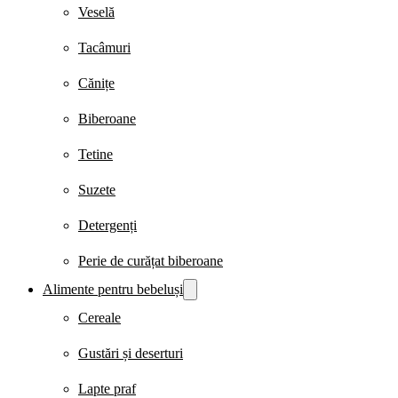
Veselă
Tacâmuri
Cănițe
Biberoane
Tetine
Suzete
Detergenți
Perie de curățat biberoane
Alimente pentru bebeluși
Cereale
Gustări și deserturi
Lapte praf