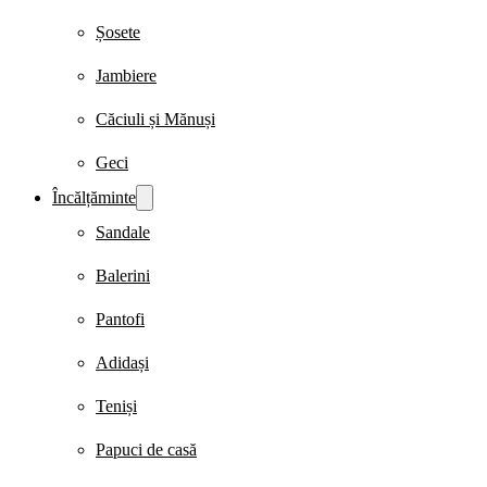
Șosete
Jambiere
Căciuli și Mănuși
Geci
Încălțăminte
Sandale
Balerini
Pantofi
Adidași
Teniși
Papuci de casă