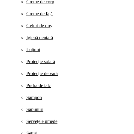
Creme de corp
Creme de față
Geluri de duș
Igienă dentară
Loțiuni
Protecție solară
Protecție de vară
Pudră de talc
Șampon
Săpunuri
Șervețele umede
Seturi