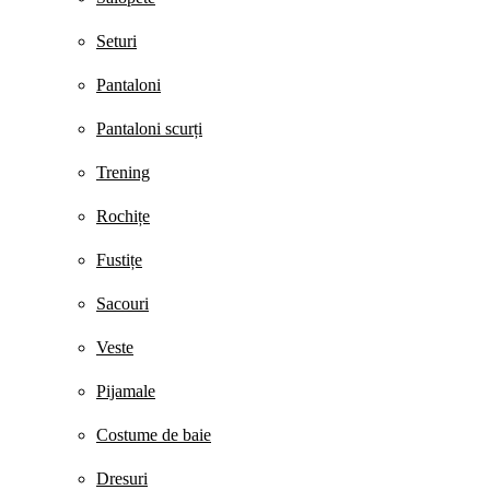
Seturi
Pantaloni
Pantaloni scurți
Trening
Rochițe
Fustițe
Sacouri
Veste
Pijamale
Costume de baie
Dresuri