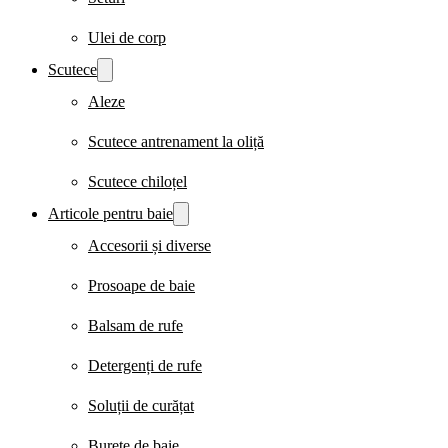
Ulei de corp
Scutece
Aleze
Scutece antrenament la oliță
Scutece chiloțel
Articole pentru baie
Accesorii și diverse
Prosoape de baie
Balsam de rufe
Detergenți de rufe
Soluții de curățat
Burete de baie