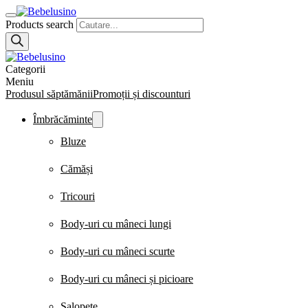
Products search
Categorii
Meniu
Produsul săptămănii
Promoții și discounturi
Îmbrăcăminte
Bluze
Cămăși
Tricouri
Body-uri cu mâneci lungi
Body-uri cu mâneci scurte
Body-uri cu mâneci și picioare
Salopete