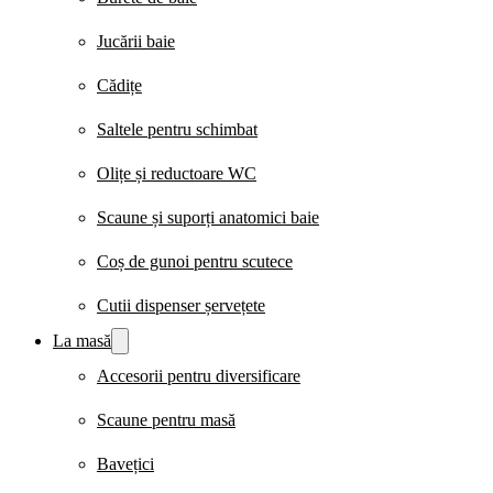
Jucării baie
Cădițe
Saltele pentru schimbat
Olițe și reductoare WC
Scaune și suporți anatomici baie
Coș de gunoi pentru scutece
Cutii dispenser șervețete
La masă
Accesorii pentru diversificare
Scaune pentru masă
Bavețici