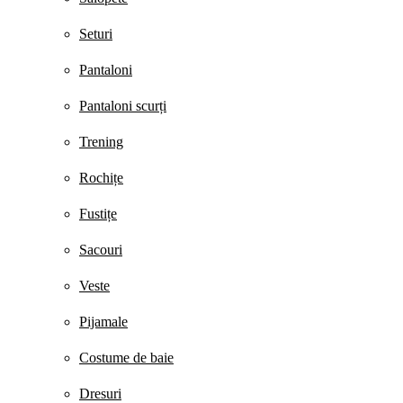
Seturi
Pantaloni
Pantaloni scurți
Trening
Rochițe
Fustițe
Sacouri
Veste
Pijamale
Costume de baie
Dresuri