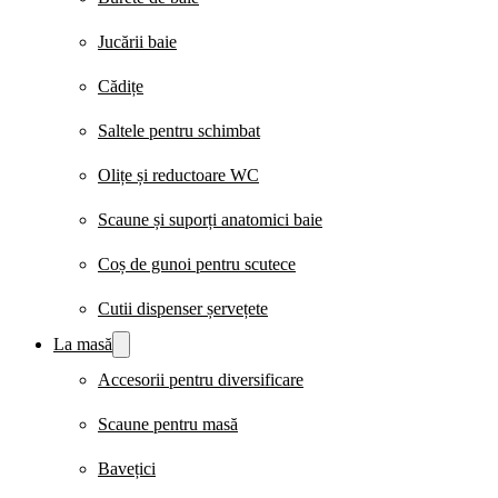
Jucării baie
Cădițe
Saltele pentru schimbat
Olițe și reductoare WC
Scaune și suporți anatomici baie
Coș de gunoi pentru scutece
Cutii dispenser șervețete
La masă
Accesorii pentru diversificare
Scaune pentru masă
Bavețici