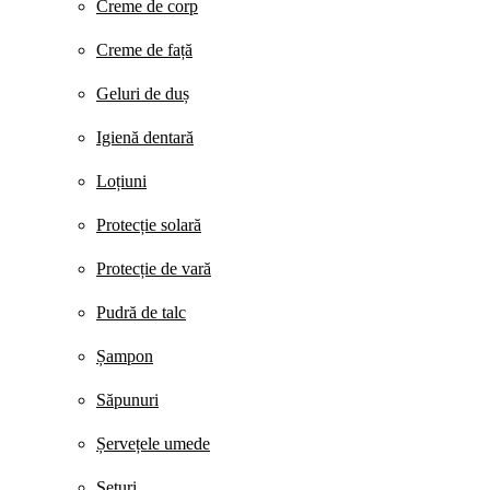
Creme de corp
Creme de față
Geluri de duș
Igienă dentară
Loțiuni
Protecție solară
Protecție de vară
Pudră de talc
Șampon
Săpunuri
Șervețele umede
Seturi