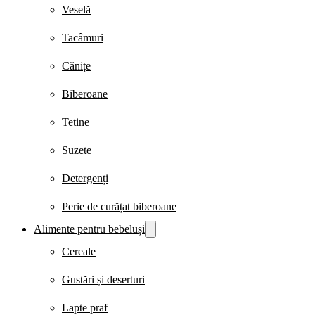
Veselă
Tacâmuri
Cănițe
Biberoane
Tetine
Suzete
Detergenți
Perie de curățat biberoane
Alimente pentru bebeluși
Cereale
Gustări și deserturi
Lapte praf