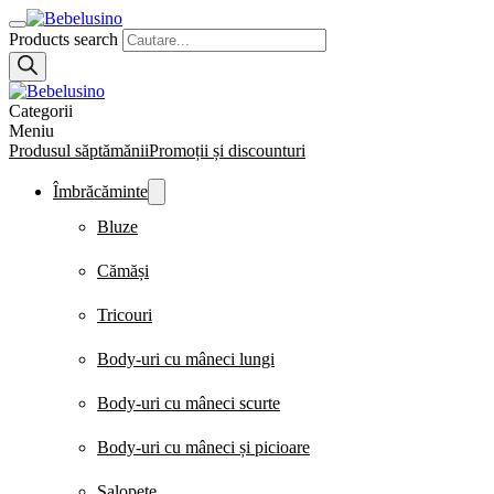
Products search
Categorii
Meniu
Produsul săptămănii
Promoții și discounturi
Îmbrăcăminte
Bluze
Cămăși
Tricouri
Body-uri cu mâneci lungi
Body-uri cu mâneci scurte
Body-uri cu mâneci și picioare
Salopete