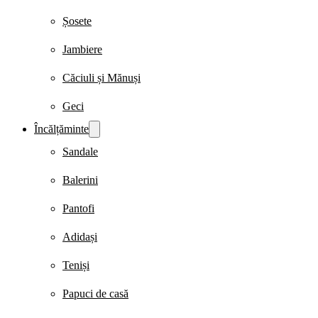
Șosete
Jambiere
Căciuli și Mănuși
Geci
Încălțăminte
Sandale
Balerini
Pantofi
Adidași
Teniși
Papuci de casă