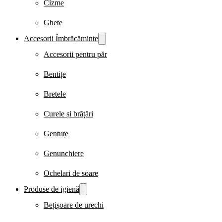
Cizme
Ghete
Accesorii Îmbrăcăminte
Accesorii pentru păr
Bentițe
Bretele
Curele și brățări
Gentuțe
Genunchiere
Ochelari de soare
Produse de igienă
Bețișoare de urechi