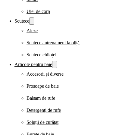
Ulei de corp
Scutece
Aleze
Scutece antrenament la oliță
Scutece chiloțel
Articole pentru baie
Accesorii și diverse
Prosoape de baie
Balsam de rufe
Detergenți de rufe
Soluții de curățat
Burete de baie