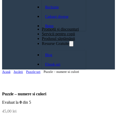
Rechizite
Cadouri diverse
Botez
Promoții și discounturi
Servicii pentru copii
Produsul săptămănii
Resurse Gratuite
Blog
Ebook-uri
Acasă
Jucării
Puzzle-uri
Puzzle – numere si culori
Puzzle – numere si culori
Evaluat la
0
din 5
45,00
lei