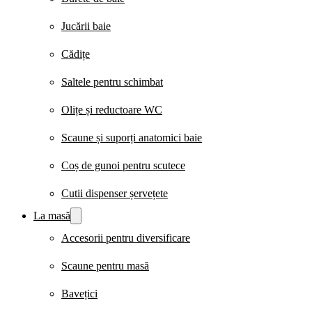
Jucării baie
Cădițe
Saltele pentru schimbat
Olițe și reductoare WC
Scaune și suporți anatomici baie
Coș de gunoi pentru scutece
Cutii dispenser șervețete
La masă
Accesorii pentru diversificare
Scaune pentru masă
Bavețici