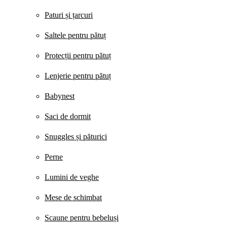
Paturi și țarcuri
Saltele pentru pătuț
Protecții pentru pătuț
Lenjerie pentru pătuț
Babynest
Saci de dormit
Snuggles și păturici
Perne
Lumini de veghe
Mese de schimbat
Scaune pentru bebeluși