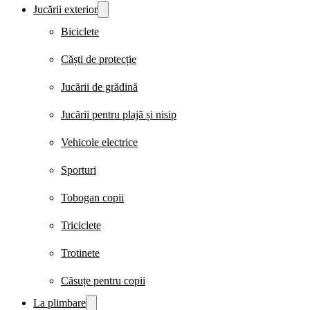
Jucării exterior
Biciclete
Căști de protecție
Jucării de grădină
Jucării pentru plajă și nisip
Vehicole electrice
Sporturi
Tobogan copii
Triciclete
Trotinete
Căsuțe pentru copii
La plimbare