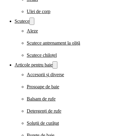
Ulei de corp
Scutece
Aleze
Scutece antrenament la oliță
Scutece chiloțel
Articole pentru baie
Accesorii și diverse
Prosoape de baie
Balsam de rufe
Detergenți de rufe
Soluții de curățat
Burete de baie