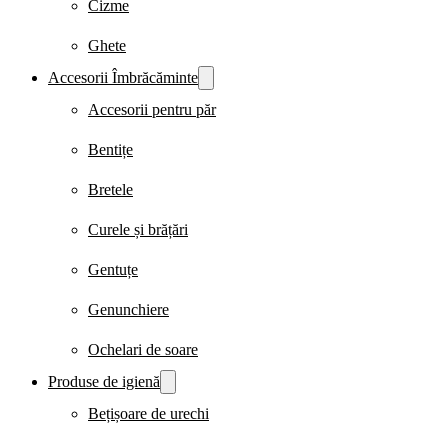
Cizme
Ghete
Accesorii Îmbrăcăminte
Accesorii pentru păr
Bentițe
Bretele
Curele și brățări
Gentuțe
Genunchiere
Ochelari de soare
Produse de igienă
Bețișoare de urechi