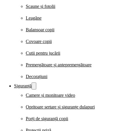
Scaune și fotolii
Leagăne
Balansoar copii
Covoare copii
Cutii pentru jucării
Premergătoare și antepremergătoare
Decorațiuni
Siguranță
Camere și monitoare video
Opritoare sertare și siguranțe dulapuri
Porți de siguranță copii
Protecții priză