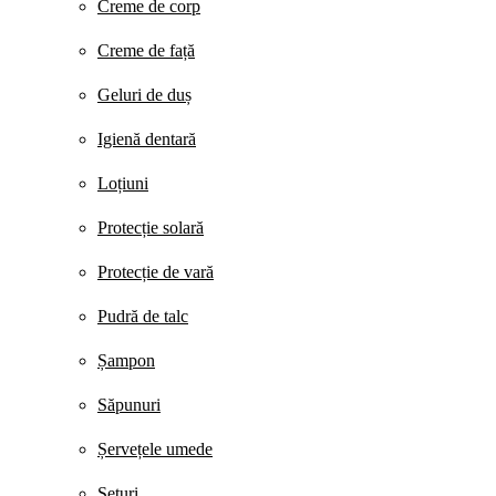
Creme de corp
Creme de față
Geluri de duș
Igienă dentară
Loțiuni
Protecție solară
Protecție de vară
Pudră de talc
Șampon
Săpunuri
Șervețele umede
Seturi