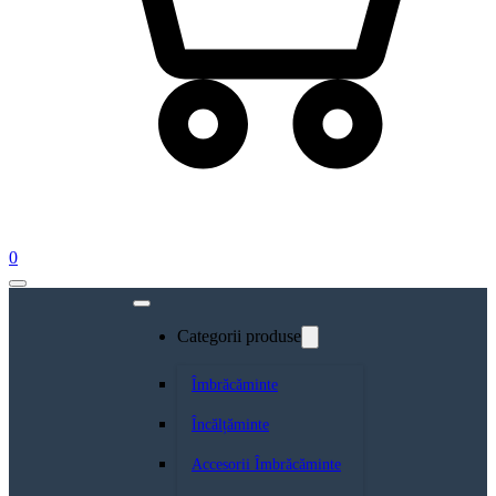
0
Categorii produse
Îmbrăcăminte
Încălțăminte
Accesorii Îmbrăcăminte