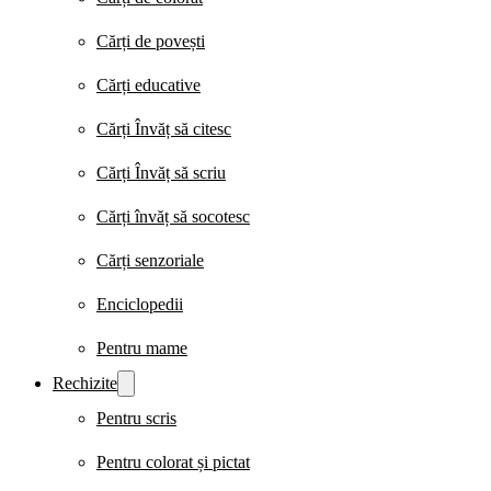
Cărți de povești
Cărți educative
Cărți Învăț să citesc
Cărți Învăț să scriu
Cărți învăț să socotesc
Cărți senzoriale
Enciclopedii
Pentru mame
Rechizite
Pentru scris
Pentru colorat și pictat