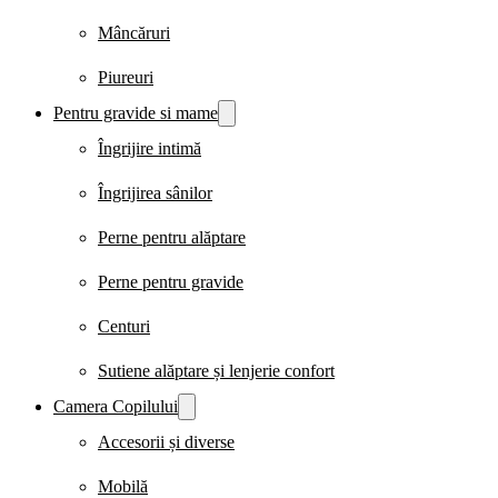
Mâncăruri
Piureuri
Pentru gravide si mame
Îngrijire intimă
Îngrijirea sânilor
Perne pentru alăptare
Perne pentru gravide
Centuri
Sutiene alăptare și lenjerie confort
Camera Copilului
Accesorii și diverse
Mobilă