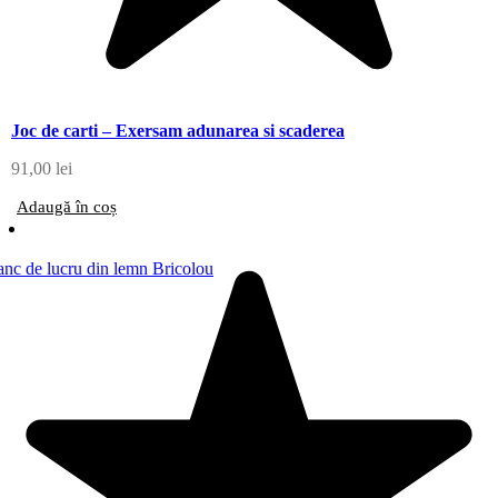
Joc de carti – Exersam adunarea si scaderea
91,00
lei
Adaugă în coș