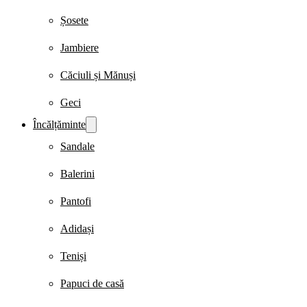
Șosete
Jambiere
Căciuli și Mănuși
Geci
Încălțăminte
Sandale
Balerini
Pantofi
Adidași
Teniși
Papuci de casă