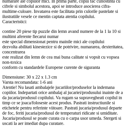
numarare ale copiilor mici. In prima parte, copiii fac cunostinta cu
cifrele si simbolul acestora, apoi se introduce asocierea cifra-
multime-culoare. Invatarea este facilitata prin culorile pastelate si
ilustratiile vesele ce mentin captata atentia copilului.
Caracteristici:
contine 20 piese tip puzzle din lemn avand numere de la 1 la 10 si
multimi aferente fiecarui numar
este special dimensionat pentru mainile mici ale copilului
dezvolta abilitati kinestezice si de potrivire, numararea, dexteritatea,
concentrarea
este realizat din lemn de cea mai buna calitate si vopsit cu vopsea
non-toxica
conform cu standardele Europene curente de siguranta
Dimensiune: 30 x 22 x 1.3 cm
Varsta recomandata: 1-6 ani
Atentie! Nu lasati ambalajele jucariilor/produselor la indemana
copiilor. Indepartati orice ambalaj al jucariei/produsului inainte de a
da jucaria/produsul copilului. Va rugam sa supravegheati copilul in
timp ce se joaca/foloseste acest produs. Pastrati instructiunile si
etichetele pentru referinte viitoare. Pastrati jucaria/produsul departe
de foc, feriti jucaria/produsul de temperaturi ridicate si umiditate.
Jucaria/produsul se poate curata cu o carpa usor umeda. Stergeti si
uscati la aer imediat dupa curatare.