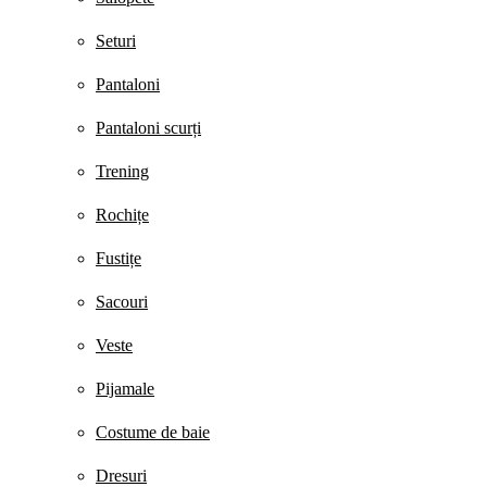
Seturi
Pantaloni
Pantaloni scurți
Trening
Rochițe
Fustițe
Sacouri
Veste
Pijamale
Costume de baie
Dresuri