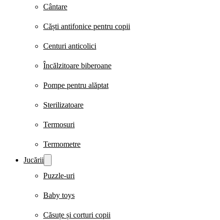
Cântare
Căști antifonice pentru copii
Centuri anticolici
Încălzitoare biberoane
Pompe pentru alăptat
Sterilizatoare
Termosuri
Termometre
Jucării
Puzzle-uri
Baby toys
Căsuțe și corturi copii