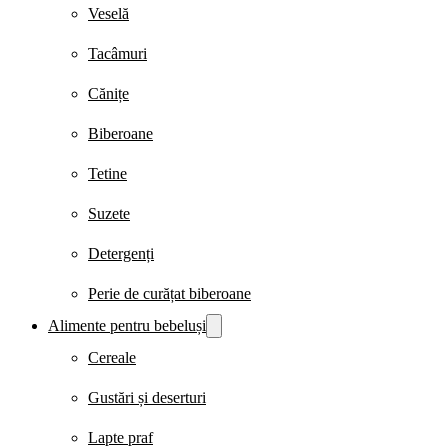
Veselă
Tacâmuri
Cănițe
Biberoane
Tetine
Suzete
Detergenți
Perie de curățat biberoane
Alimente pentru bebeluși
Cereale
Gustări și deserturi
Lapte praf