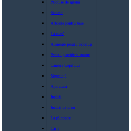
Produse de igienă
Scutece
Articole pentru baie
La masă
Alimente pentru bebeluși
Pentru gravide si mame
Camera Copilului
Siguranță
Aparatură
Jucării
Jucării exterior
La plimbare
Cărți