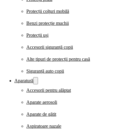
Protecții colțuri mobilă
Benzi protecție muchii
Protecții uși
Accesorii siguranță copii
Alte tipuri de protecții pentru casă
Siguranță auto copii
Aparatură
Accesorii pentru alăptat
Aparate aerosoli
Aparate de gătit
Aspiratoare nazale