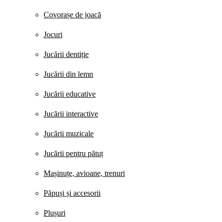
Covorașe de joacă
Jocuri
Jucării dentiție
Jucării din lemn
Jucării educative
Jucării interactive
Jucării muzicale
Jucării pentru pătuț
Mașinuțe, avioane, trenuri
Păpuși și accesorii
Plușuri