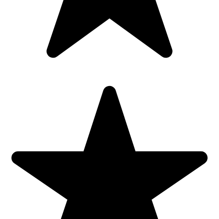
Protectia pentru degete copii, pentru tocul usii impiedica prinderea
degetelor intre toc si usa.
Ușor de instalat, doar prin lipire.
Se lipeste pe tocul usii si de usa (unde sunt balamalele usii).
Are deschidere mare, ce permite deschiderea si inchiderea usii in parametri
normali, potrivit pentru orice deschizătură a ușii.
Sistemele noastre de siguranta pentru copii respectă pe deplin reglementările
UE privind siguranța copiilor.
Producator:
CAR-BOY CO LTD