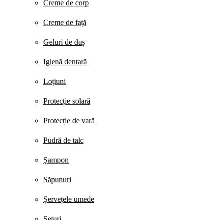
Creme de corp
Creme de față
Geluri de duș
Igienă dentară
Loțiuni
Protecție solară
Protecție de vară
Pudră de talc
Șampon
Săpunuri
Șervețele umede
Seturi