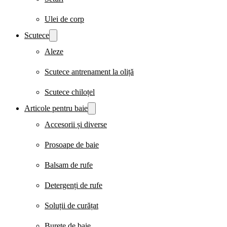
Ulei de corp
Scutece
Aleze
Scutece antrenament la oliță
Scutece chiloțel
Articole pentru baie
Accesorii și diverse
Prosoape de baie
Balsam de rufe
Detergenți de rufe
Soluții de curățat
Burete de baie