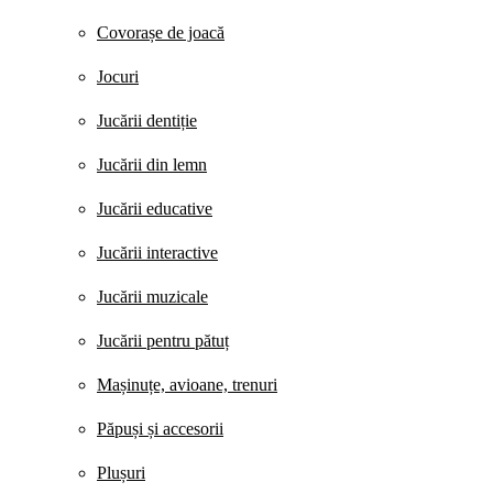
Covorașe de joacă
Jocuri
Jucării dentiție
Jucării din lemn
Jucării educative
Jucării interactive
Jucării muzicale
Jucării pentru pătuț
Mașinuțe, avioane, trenuri
Păpuși și accesorii
Plușuri