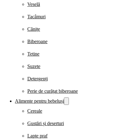
Veselă
Tacâmuri
Cănițe
Biberoane
Tetine
Suzete
Detergenți
Perie de curățat biberoane
Alimente pentru bebeluși
Cereale
Gustări și deserturi
Lapte praf