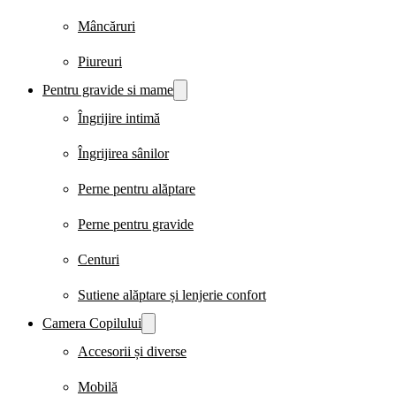
Mâncăruri
Piureuri
Pentru gravide si mame
Îngrijire intimă
Îngrijirea sânilor
Perne pentru alăptare
Perne pentru gravide
Centuri
Sutiene alăptare și lenjerie confort
Camera Copilului
Accesorii și diverse
Mobilă