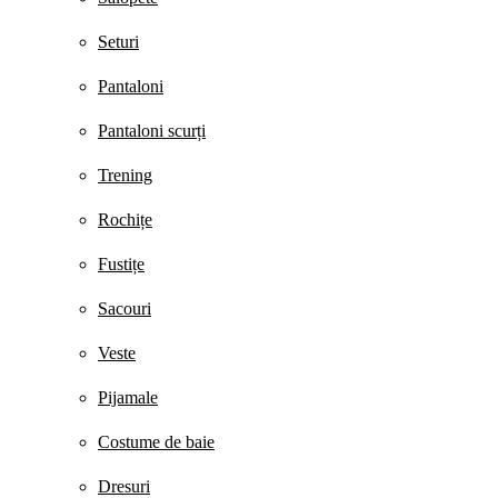
Seturi
Pantaloni
Pantaloni scurți
Trening
Rochițe
Fustițe
Sacouri
Veste
Pijamale
Costume de baie
Dresuri