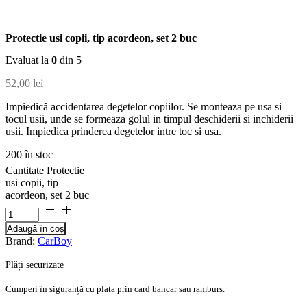
Protectie usi copii, tip acordeon, set 2 buc
Evaluat la
0
din 5
52,00
lei
Impiedică accidentarea degetelor copiilor. Se monteaza pe usa si
tocul usii, unde se formeaza golul in timpul deschiderii si inchiderii
usii. Impiedica prinderea degetelor intre toc si usa.
200 în stoc
Cantitate Protectie
usi copii, tip
acordeon, set 2 buc
Adaugă în coș
Brand:
CarBoy
Plăți securizate
Cumperi în siguranță cu plata prin card bancar sau ramburs.