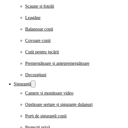
Scaune și fotolii
Leagăne
Balansoar copii
Covoare copii
Cutii pentru jucării
Premergătoare și antepremergătoare
Decorațiuni
Siguranță
Camere și monitoare video
Opritoare sertare și siguranțe dulapuri
Porți de siguranță copii
Protecții priză