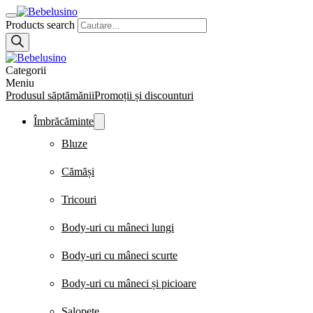
Products search
Categorii
Meniu
Produsul săptămănii
Promoții și discounturi
Îmbrăcăminte
Bluze
Cămăși
Tricouri
Body-uri cu mâneci lungi
Body-uri cu mâneci scurte
Body-uri cu mâneci și picioare
Salopete