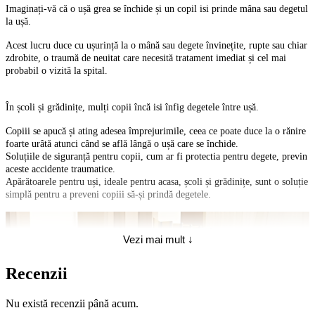
Imaginați-vă că o ușă grea se închide și un copil isi prinde mâna sau degetul
la ușă.
Acest lucru duce cu ușurință la o mână sau degete învinețite, rupte sau chiar
zdrobite, o traumă de neuitat care necesită tratament imediat și cel mai
probabil o vizită la spital.
În școli și grădinițe, mulți copii încă isi înfig degetele între ușă.
Copiii se apucă și ating adesea împrejurimile, ceea ce poate duce la o rănire
foarte urâtă atunci când se află lângă o ușă care se închide.
Soluțiile de siguranță pentru copii, cum ar fi protectia pentru degete, previn
aceste accidente traumatice.
Apărătoarele pentru uși, ideale pentru acasa, școli și grădinițe, sunt o soluție
simplă pentru a preveni copiii să-și prindă degetele.
Vezi mai mult ↓
Recenzii
Nu există recenzii până acum.