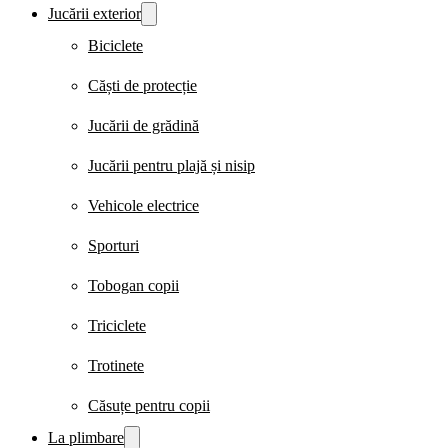
Jucării exterior
Biciclete
Căști de protecție
Jucării de grădină
Jucării pentru plajă și nisip
Vehicole electrice
Sporturi
Tobogan copii
Triciclete
Trotinete
Căsuțe pentru copii
La plimbare