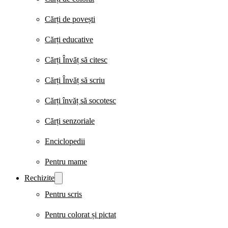
Cărți de povești
Cărți educative
Cărți Învăț să citesc
Cărți Învăț să scriu
Cărți învăț să socotesc
Cărți senzoriale
Enciclopedii
Pentru mame
Rechizite
Pentru scris
Pentru colorat și pictat