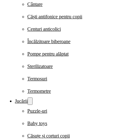
Cântare
Căști antifonice pentru copii
Centuri anticolici
Încălzitoare biberoane
Pompe pentru alăptat
Sterilizatoare
Termosuri
Termometre
Jucării
Puzzle-uri
Baby toys
Căsuțe și corturi copii