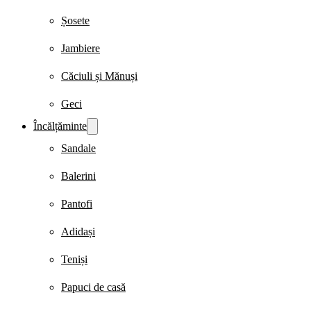
Șosete
Jambiere
Căciuli și Mănuși
Geci
Încălțăminte
Sandale
Balerini
Pantofi
Adidași
Teniși
Papuci de casă