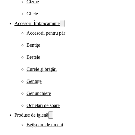
Cizme
Ghete
Accesorii Îmbrăcăminte
Accesorii pentru păr
Bentițe
Bretele
Curele și brățări
Gentuțe
Genunchiere
Ochelari de soare
Produse de igienă
Bețișoare de urechi