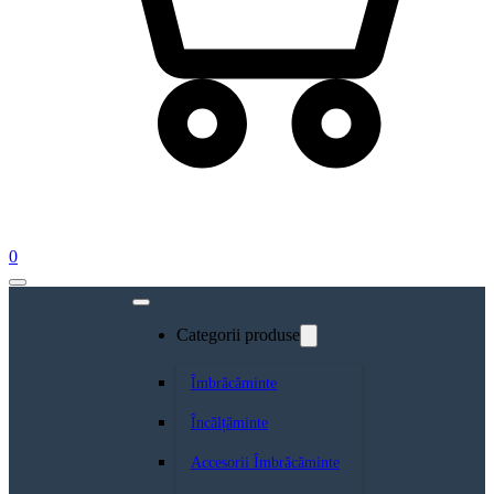
0
Categorii produse
Îmbrăcăminte
Încălțăminte
Accesorii Îmbrăcăminte