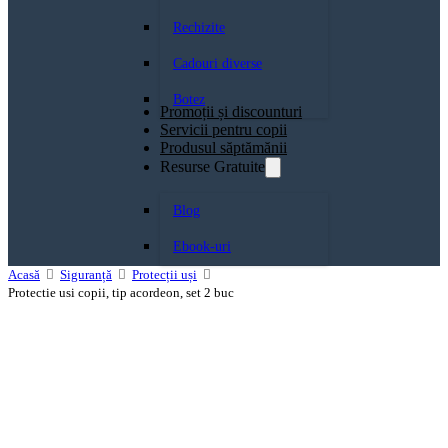
Rechizite
Cadouri diverse
Botez
Promoții și discounturi
Servicii pentru copii
Produsul săptămănii
Resurse Gratuite
Blog
Ebook-uri
Acasă
Siguranță
Protecții uși
Protectie usi copii, tip acordeon, set 2 buc