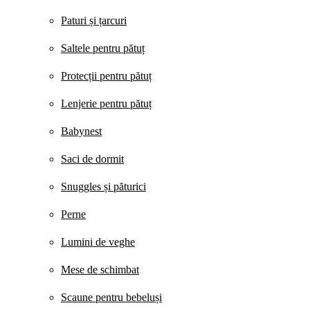
Paturi și țarcuri
Saltele pentru pătuț
Protecții pentru pătuț
Lenjerie pentru pătuț
Babynest
Saci de dormit
Snuggles și păturici
Perne
Lumini de veghe
Mese de schimbat
Scaune pentru bebeluși