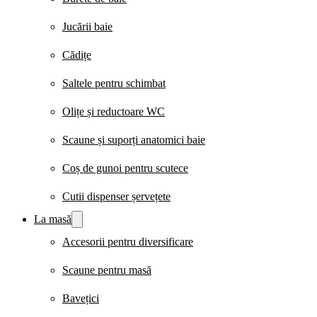
Jucării baie
Cădițe
Saltele pentru schimbat
Olițe și reductoare WC
Scaune și suporți anatomici baie
Coș de gunoi pentru scutece
Cutii dispenser șervețete
La masă
Accesorii pentru diversificare
Scaune pentru masă
Bavețici