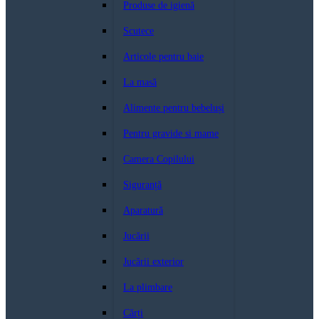
Produse de igienă
Scutece
Articole pentru baie
La masă
Alimente pentru bebeluși
Pentru gravide si mame
Camera Copilului
Siguranță
Aparatură
Jucării
Jucării exterior
La plimbare
Cărți