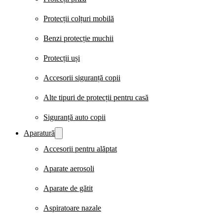
Protecții colțuri mobilă
Benzi protecție muchii
Protecții uși
Accesorii siguranță copii
Alte tipuri de protecții pentru casă
Siguranță auto copii
Aparatură
Accesorii pentru alăptat
Aparate aerosoli
Aparate de gătit
Aspiratoare nazale