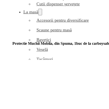
Cutii dispenser șervețete
La masă
Accesorii pentru diversificare
Scaune pentru masă
Bavețici
Protectie Muchii Mobila, din Spuma, 1buc de la carboysafe
Veselă
Tacâmuri
Cănițe
Biberoane
Tetine
Suzete
Detergenți