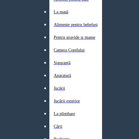
La masă
Alimente pentru bebeluși
Pentru gravide si mame
Camera Copilului
Siguranță
Aparatură
Jucării
Jucării exterior
La plimbare
Cărți