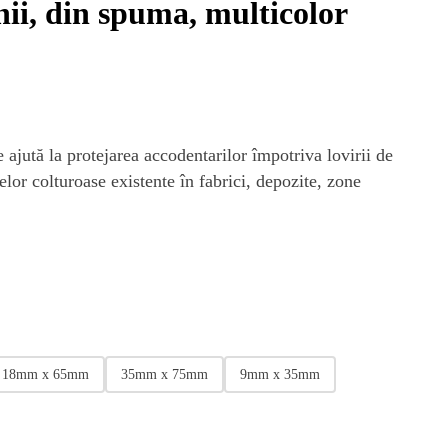
ii, din spuma, multicolor
 ajută la protejarea accodentarilor împotriva lovirii de
telor colturoase existente în fabrici, depozite, zone
i
18mm x 65mm
35mm x 75mm
9mm x 35mm