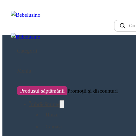
Products
search
Categorii
Meniu
Produsul săptămănii
Promoții și discounturi
Îmbrăcăminte
Bluze
Cămăși