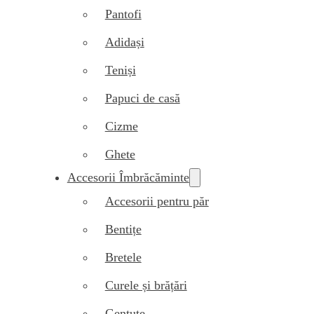
Pantofi
Adidași
Teniși
Papuci de casă
Cizme
Ghete
Accesorii Îmbrăcăminte
Accesorii pentru păr
Bentițe
Bretele
Curele și brățări
Gentuțe