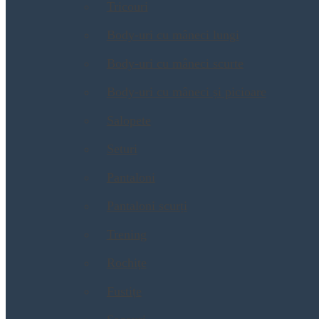
Tricouri
Body-uri cu mâneci lungi
Body-uri cu mâneci scurte
Body-uri cu mâneci și picioare
Salopete
Seturi
Pantaloni
Pantaloni scurți
Trening
Rochițe
Fustițe