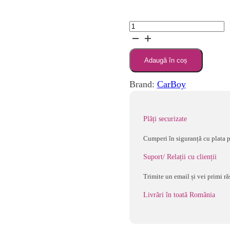
Cantitate
Protectie
muchii,
Adaugă în coș
din
spuma,
Brand:
CarBoy
multicolor
Plăți securizate
Cumperi în siguranță cu plata p
Suport/ Relații cu clienții
Trimite un email și vei primi ră
Livrări în toată România