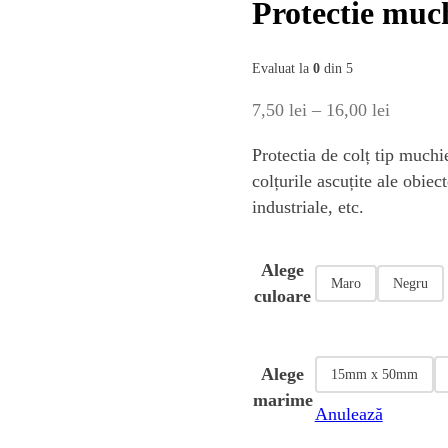
Protectie much
Evaluat la
0
din 5
Interval
7,50
lei
–
16,00
lei
de
Protectia de colț tip muchie
prețuri:
colțurile ascuțite ale obiec
7,50 lei
industriale, etc.
până
la
Alege
16,00 le
Maro
Negru
culoare
Alege
15mm x 50mm
marime
Anulează