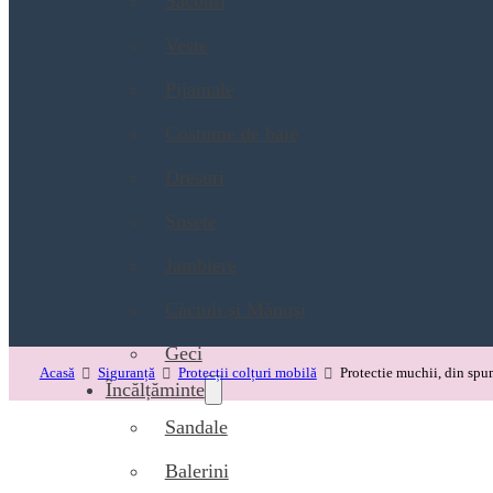
Sacouri
Veste
Pijamale
Costume de baie
Dresuri
Șosete
Jambiere
Căciuli și Mănuși
Geci
Acasă
Siguranță
Protecții colțuri mobilă
Protectie muchii, din spu
Încălțăminte
Sandale
Balerini