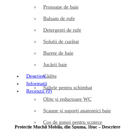
Prosoape de baie
Balsam de rufe
Detergenți de rufe
Soluții de curățat
Burete de baie
Jucării baie
Cădițe
Descriere
Informații
Saltele pentru schimbat
Recenzii (0)
Olițe și reductoare WC
Scaune și suporți anatomici baie
Coș de gunoi pentru scutece
Protectie Muchii Mobila, din Spuma, 1buc – Descriere