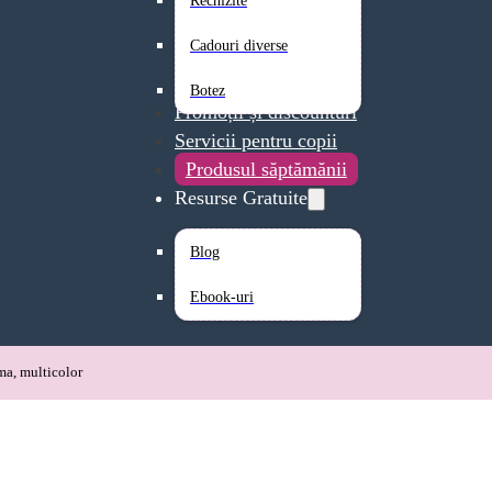
Rechizite
Cadouri diverse
Botez
Promoții și discounturi
Servicii pentru copii
Produsul săptămănii
Resurse Gratuite
Blog
Ebook-uri
ma, multicolor