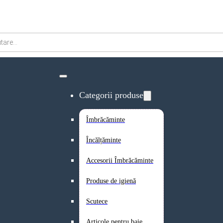
Categorii produse
Îmbrăcăminte
Încălțăminte
Accesorii Îmbrăcăminte
Produse de igienă
Scutece
Articole pentru baie