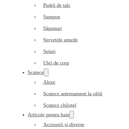
Pudră de talc
Șampon
Săpunuri
Șervețele umede
Seturi
Ulei de corp
Scutece
Aleze
Scutece antrenament la oliță
Scutece chiloțel
Articole pentru baie
Accesorii și diverse