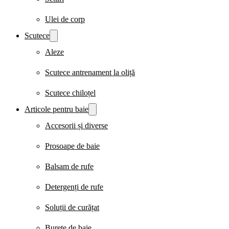
Ulei de corp
Scutece
Aleze
Scutece antrenament la oliță
Scutece chiloțel
Articole pentru baie
Accesorii și diverse
Prosoape de baie
Balsam de rufe
Detergenți de rufe
Soluții de curățat
Burete de baie