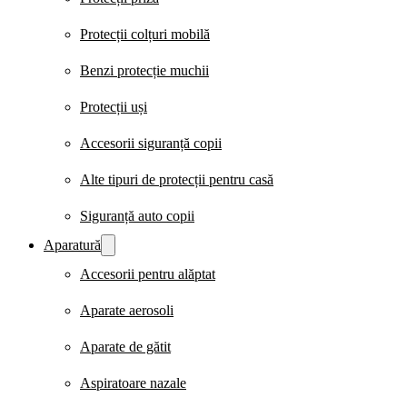
Protecții colțuri mobilă
Benzi protecție muchii
Protecții uși
Accesorii siguranță copii
Alte tipuri de protecții pentru casă
Siguranță auto copii
Aparatură
Accesorii pentru alăptat
Aparate aerosoli
Aparate de gătit
Aspiratoare nazale