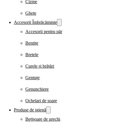
Cizme
Ghete
Accesorii Îmbrăcăminte
Accesorii pentru păr
Bentițe
Bretele
Curele și brățări
Gentuțe
Genunchiere
Ochelari de soare
Produse de igienă
Bețișoare de urechi