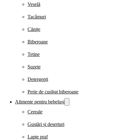
Veselă
Tacâmuri
Cănițe
Biberoane
Tetine
Suzete
Detergenți
Perie de curățat biberoane
Alimente pentru bebeluși
Cereale
Gustări și deserturi
Lapte praf