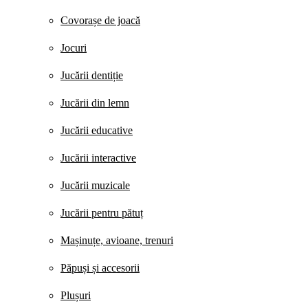
Covorașe de joacă
Jocuri
Jucării dentiție
Jucării din lemn
Jucării educative
Jucării interactive
Jucării muzicale
Jucării pentru pătuț
Mașinuțe, avioane, trenuri
Păpuși și accesorii
Plușuri