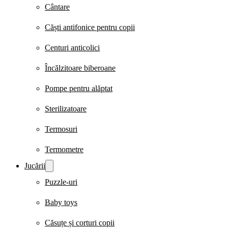
Cântare
Căști antifonice pentru copii
Centuri anticolici
Încălzitoare biberoane
Pompe pentru alăptat
Sterilizatoare
Termosuri
Termometre
Jucării
Puzzle-uri
Baby toys
Căsuțe și corturi copii