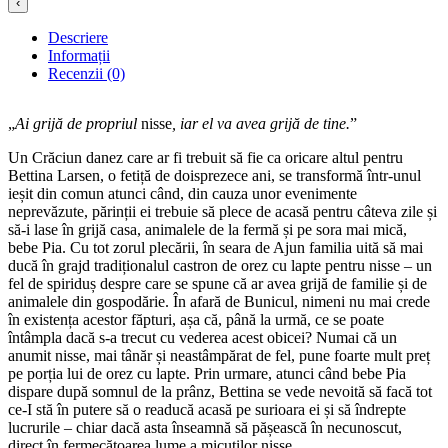
‹
Descriere
Informații
Recenzii (0)
„
Ai grijă de propriul
nisse
, iar el va avea grijă de tine.
”
Un Crăciun danez care ar fi trebuit să fie ca oricare altul pentru
Bettina Larsen, o fetiță de doisprezece ani, se transformă într-unul
ieșit din comun atunci când, din cauza unor evenimente
neprevăzute, părinții ei trebuie să plece de acasă pentru câteva zile și
să-i lase în grijă casa, animalele de la fermă și pe sora mai mică,
bebe Pia. Cu tot zorul plecării, în seara de Ajun familia uită să mai
ducă în grajd tradiționalul castron de orez cu lapte pentru nisse – un
fel de spiriduș despre care se spune că ar avea grijă de familie și de
animalele din gospodărie. În afară de Bunicul, nimeni nu mai crede
în existența acestor făpturi, așa că, până la urmă, ce se poate
întâmpla dacă s-a trecut cu vederea acest obicei? Numai că un
anumit nisse, mai tânăr și neastâmpărat de fel, pune foarte mult preț
pe porția lui de orez cu lapte. Prin urmare, atunci când bebe Pia
dispare după somnul de la prânz, Bettina se vede nevoită să facă tot
ce-I stă în putere să o readucă acasă pe surioara ei și să îndrepte
lucrurile – chiar dacă asta înseamnă să pășească în necunoscut,
direct în fermecătoarea lume a micuților nisse.