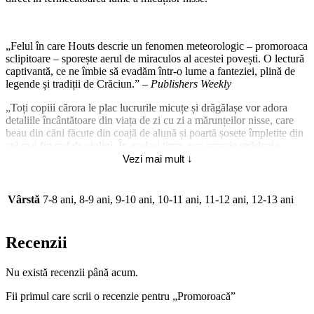
„Felul în care Houts descrie un fenomen meteorologic – promoroaca
sclipitoare – sporește aerul de miraculos al acestei povești. O lectură
captivantă, ce ne îmbie să evadăm într-o lume a fanteziei, plină de
legende și tradiții de Crăciun.”
– Publishers Weekly
„Toți copiii cărora le plac lucrurile micuțe și drăgălașe vor adora
detaliile încântătoare din viața de zi cu zi a mărunțeilor nisse, care
beau din căni făcute din coajă de alună și poartă șosete împletite din
cel mai fin puf de ciulini. În același timp, vor aprecia strădania
Bettinei de a se descurca cu treburile de adult rămase pentru o vreme
Vezi mai mult ↓
pe umerii săi. O aventură duioasă, cu un mesaj strecurat printre
rânduri despre curaj și responsabilitate.”
Vârstă
7-8 ani, 8-9 ani, 9-10 ani, 10-11 ani, 11-12 ani, 12-13 ani
– School Library Journal
„Ca un basm de demult, depănat la gura sobei, această poveste
Recenzii
profundă și încărcată de tradiții este străbătută de sentimentul de
fascinație al copiilor în fața măreției naturii… O poveste nemuritoare
despre lumile fantastice ale copilăriei.” –
Kirkus Reviews
Nu există recenzii până acum.
Michelle Houts este o autoare de origine americană care scrie
Fii primul care scrii o recenzie pentru „Promoroacă”
ficțiune și non-ficțiune pentru școlari și preșcolari, câștigând