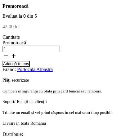
Promoroacă
Evaluat la
0
din 5
42,00
lei
Cantitate
Promoroacă
Adaugă în coș
Brand:
Portocala Albastră
Plăți securizate
Cumperi în siguranță cu plata prin card bancar sau ramburs.
Suport/ Relații cu clienții
Trimite un email și vei primi răspuns în cel mai scurt timp posibil.
Livrări în toată România
Distribuie: