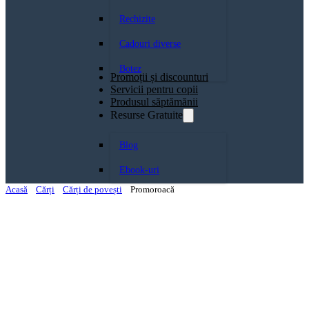
Rechizite
Cadouri diverse
Botez
Promoții și discounturi
Servicii pentru copii
Produsul săptămănii
Resurse Gratuite
Blog
Ebook-uri
Acasă
Cărți
Cărți de povești
Promoroacă