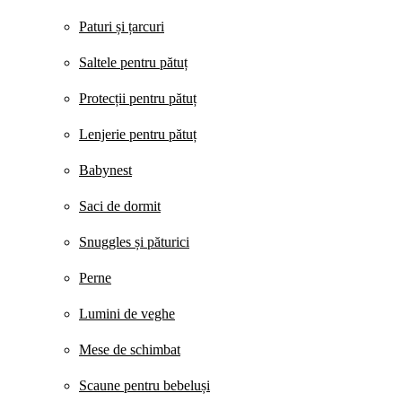
Paturi și țarcuri
Saltele pentru pătuț
Protecții pentru pătuț
Lenjerie pentru pătuț
Babynest
Saci de dormit
Snuggles și păturici
Perne
Lumini de veghe
Mese de schimbat
Scaune pentru bebeluși