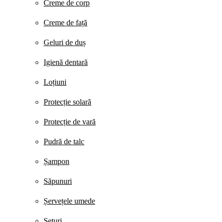
Creme de corp
Creme de față
Geluri de duș
Igienă dentară
Loțiuni
Protecție solară
Protecție de vară
Pudră de talc
Șampon
Săpunuri
Șervețele umede
Seturi