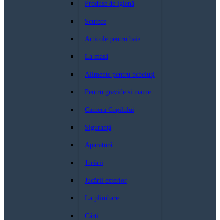
Produse de igienă
Scutece
Articole pentru baie
La masă
Alimente pentru bebeluși
Pentru gravide si mame
Camera Copilului
Siguranță
Aparatură
Jucării
Jucării exterior
La plimbare
Cărți