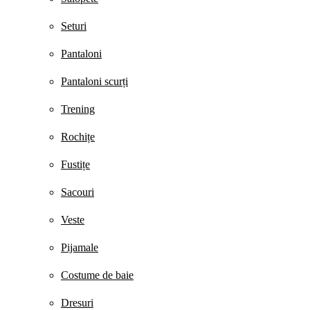
Seturi
Pantaloni
Pantaloni scurți
Trening
Rochițe
Fustițe
Sacouri
Veste
Pijamale
Costume de baie
Dresuri