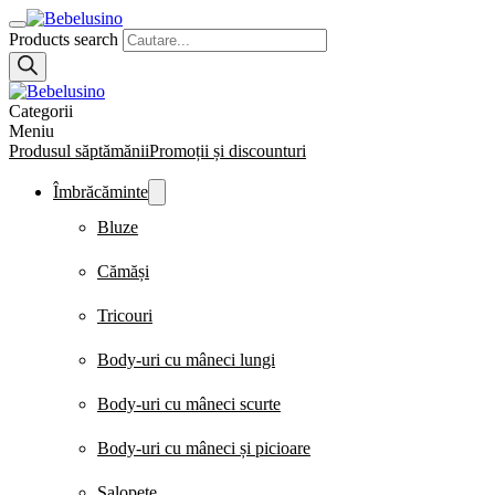
Products search
Categorii
Meniu
Produsul săptămănii
Promoții și discounturi
Îmbrăcăminte
Bluze
Cămăși
Tricouri
Body-uri cu mâneci lungi
Body-uri cu mâneci scurte
Body-uri cu mâneci și picioare
Salopete