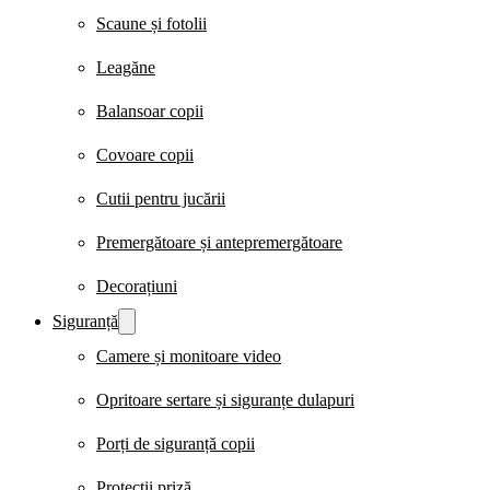
Scaune și fotolii
Leagăne
Balansoar copii
Covoare copii
Cutii pentru jucării
Premergătoare și antepremergătoare
Decorațiuni
Siguranță
Camere și monitoare video
Opritoare sertare și siguranțe dulapuri
Porți de siguranță copii
Protecții priză