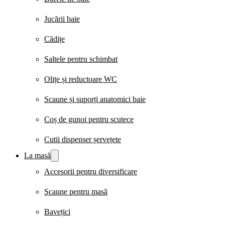
Jucării baie
Cădițe
Saltele pentru schimbat
Olițe și reductoare WC
Scaune și suporți anatomici baie
Coș de gunoi pentru scutece
Cutii dispenser șervețete
La masă
Accesorii pentru diversificare
Scaune pentru masă
Bavețici