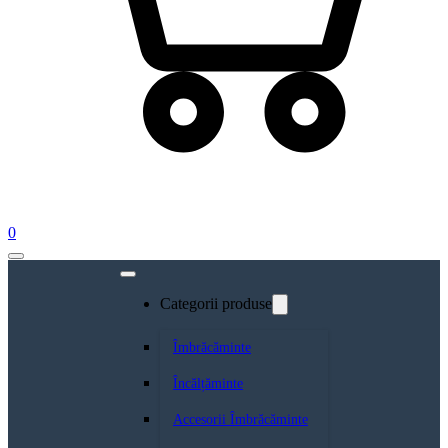
0
Categorii produse
Îmbrăcăminte
Încălțăminte
Accesorii Îmbrăcăminte