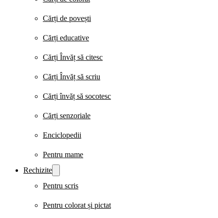
Cărți de povești
Cărți educative
Cărți Învăț să citesc
Cărți Învăț să scriu
Cărți învăț să socotesc
Cărți senzoriale
Enciclopedii
Pentru mame
Rechizite
Pentru scris
Pentru colorat și pictat