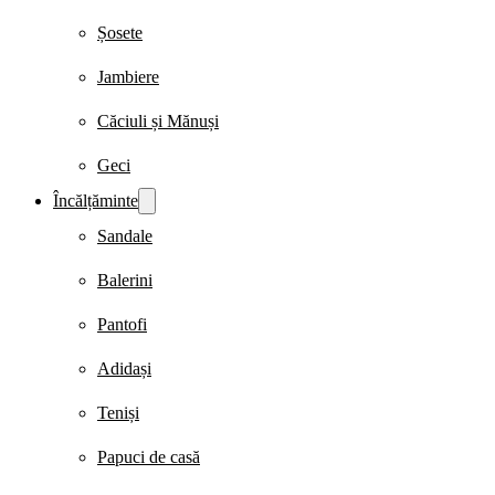
Șosete
Jambiere
Căciuli și Mănuși
Geci
Încălțăminte
Sandale
Balerini
Pantofi
Adidași
Teniși
Papuci de casă