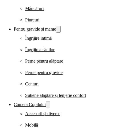
Mâncăruri
Piureuri
Pentru gravide si mame
Îngrijire intimă
Îngrijirea sânilor
Perne pentru alăptare
Perne pentru gravide
Centuri
Sutiene alăptare și lenjerie confort
Camera Copilului
Accesorii și diverse
Mobilă