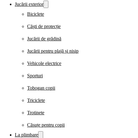
Jucării exterior
Biciclete
Căști de protecție
Jucării de grădină
Jucării pentru plajă și nisip
Vehicole electrice
Sporturi
Tobogan copii
Triciclete
Trotinete
Căsuțe pentru copii
La plimbare