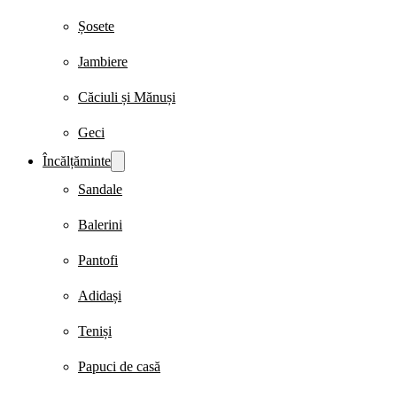
Șosete
Jambiere
Căciuli și Mănuși
Geci
Încălțăminte
Sandale
Balerini
Pantofi
Adidași
Teniși
Papuci de casă