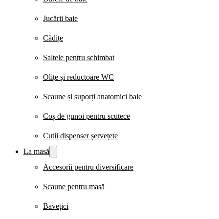
Jucării baie
Cădițe
Saltele pentru schimbat
Olițe și reductoare WC
Scaune și suporți anatomici baie
Coș de gunoi pentru scutece
Cutii dispenser șervețete
La masă
Accesorii pentru diversificare
Scaune pentru masă
Bavețici