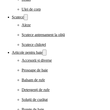
Ulei de corp
Scutece
Aleze
Scutece antrenament la oliță
Scutece chiloțel
Articole pentru baie
Accesorii și diverse
Prosoape de baie
Balsam de rufe
Detergenți de rufe
Soluții de curățat
Burete de baie