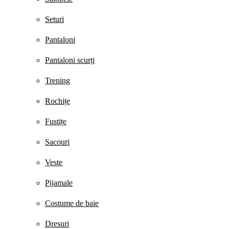
Seturi
Pantaloni
Pantaloni scurți
Trening
Rochițe
Fustițe
Sacouri
Veste
Pijamale
Costume de baie
Dresuri