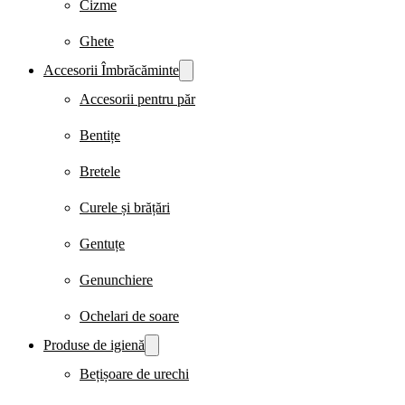
Cizme
Ghete
Accesorii Îmbrăcăminte
Accesorii pentru păr
Bentițe
Bretele
Curele și brățări
Gentuțe
Genunchiere
Ochelari de soare
Produse de igienă
Bețișoare de urechi