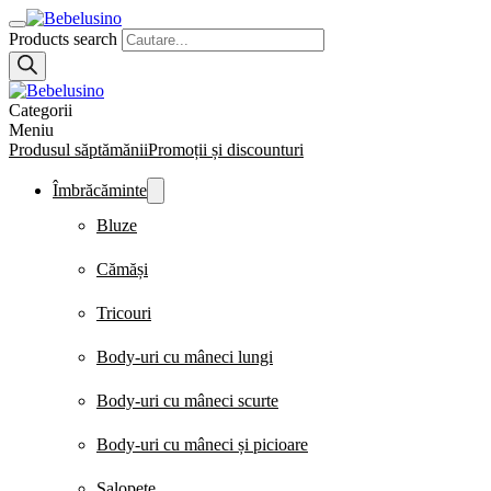
Products search
Categorii
Meniu
Produsul săptămănii
Promoții și discounturi
Îmbrăcăminte
Bluze
Cămăși
Tricouri
Body-uri cu mâneci lungi
Body-uri cu mâneci scurte
Body-uri cu mâneci și picioare
Salopete