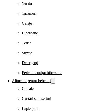
Veselă
Tacâmuri
Cănițe
Biberoane
Tetine
Suzete
Detergenți
Perie de curățat biberoane
Alimente pentru bebeluși
Cereale
Gustări și deserturi
Lapte praf