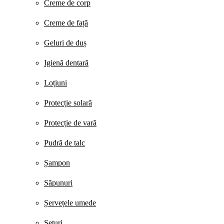
Creme de corp
Creme de față
Geluri de duș
Igienă dentară
Loțiuni
Protecție solară
Protecție de vară
Pudră de talc
Șampon
Săpunuri
Șervețele umede
Seturi