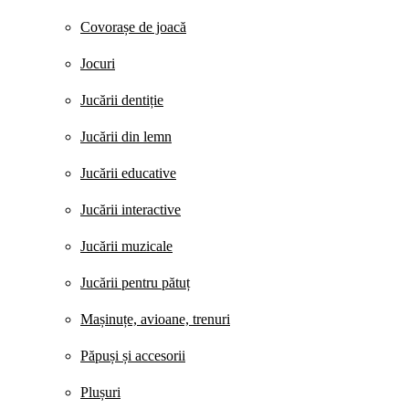
Covorașe de joacă
Jocuri
Jucării dentiție
Jucării din lemn
Jucării educative
Jucării interactive
Jucării muzicale
Jucării pentru pătuț
Mașinuțe, avioane, trenuri
Păpuși și accesorii
Plușuri