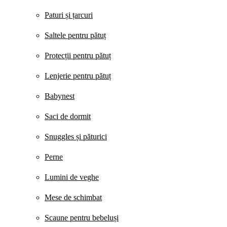
Paturi și țarcuri
Saltele pentru pătuț
Protecții pentru pătuț
Lenjerie pentru pătuț
Babynest
Saci de dormit
Snuggles și păturici
Perne
Lumini de veghe
Mese de schimbat
Scaune pentru bebeluși