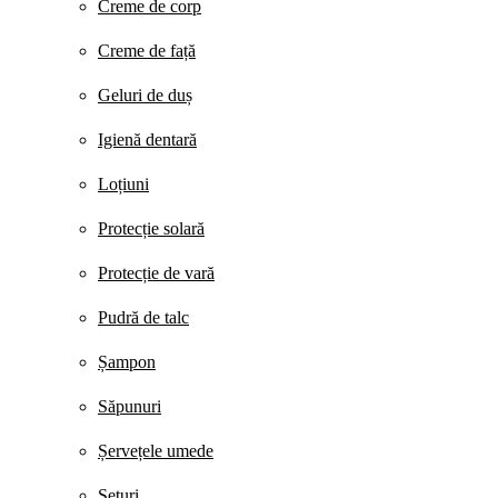
Creme de corp
Creme de față
Geluri de duș
Igienă dentară
Loțiuni
Protecție solară
Protecție de vară
Pudră de talc
Șampon
Săpunuri
Șervețele umede
Seturi