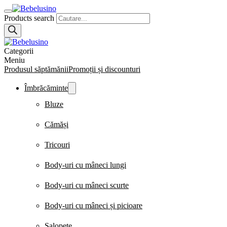
Products search
Categorii
Meniu
Produsul săptămănii
Promoții și discounturi
Îmbrăcăminte
Bluze
Cămăși
Tricouri
Body-uri cu mâneci lungi
Body-uri cu mâneci scurte
Body-uri cu mâneci și picioare
Salopete