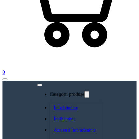
0
Categorii produse
Îmbrăcăminte
Încălțăminte
Accesorii Îmbrăcăminte