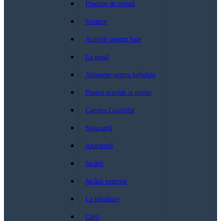
Produse de igienă
Scutece
Articole pentru baie
La masă
Alimente pentru bebeluși
Pentru gravide si mame
Camera Copilului
Siguranță
Aparatură
Jucării
Jucării exterior
La plimbare
Cărți