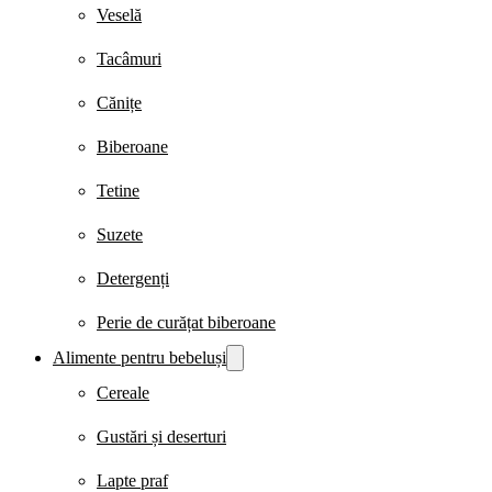
Veselă
Tacâmuri
Cănițe
Biberoane
Tetine
Suzete
Detergenți
Perie de curățat biberoane
Alimente pentru bebeluși
Cereale
Gustări și deserturi
Lapte praf