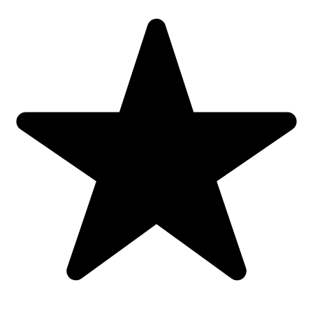
First Sticker Book Airport, carte cu stickere, Usborne
39,00
lei
Adaugă în coș