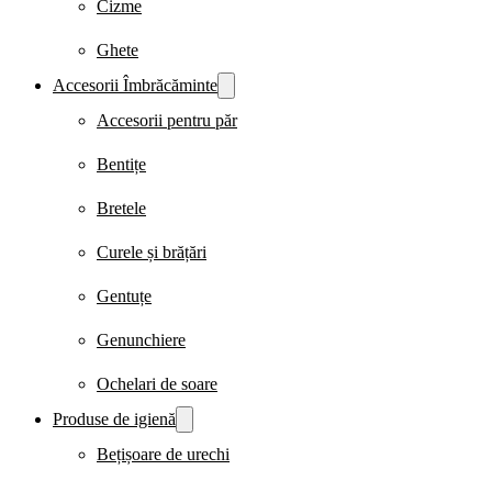
Cizme
Ghete
Accesorii Îmbrăcăminte
Accesorii pentru păr
Bentițe
Bretele
Curele și brățări
Gentuțe
Genunchiere
Ochelari de soare
Produse de igienă
Bețișoare de urechi