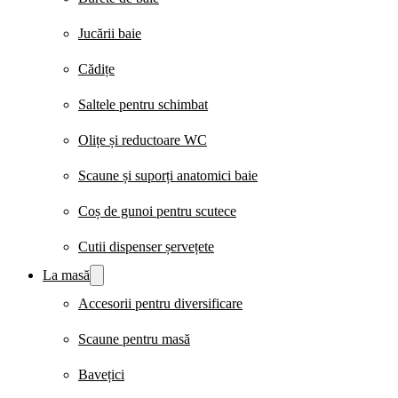
Jucării baie
Cădițe
Saltele pentru schimbat
Olițe și reductoare WC
Scaune și suporți anatomici baie
Coș de gunoi pentru scutece
Cutii dispenser șervețete
La masă
Accesorii pentru diversificare
Scaune pentru masă
Bavețici