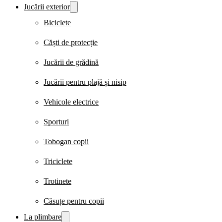
Jucării exterior
Biciclete
Căști de protecție
Jucării de grădină
Jucării pentru plajă și nisip
Vehicole electrice
Sporturi
Tobogan copii
Triciclete
Trotinete
Căsuțe pentru copii
La plimbare