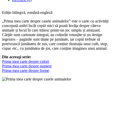
Ediție bilingvă, română-engleză
„Prima mea carte despre casele animalelor” este o carte cu activități
concepută astfel încât copiii mici să poată învăţa despre câteva
animale și locul în care trăiesc printr-un joc simplu și amuzant.
Cărţile sunt cartonate integral, au colțurile rotunjite și un design
ingenios – paginile sunt tăiate pe jumătate, iar copiii trebuie să
potrivească jumătatea de sus, care conține ilustrația unui cuib, stup,
copac etc., cu jumătatea de jos, care conține imaginea unui animal.
Din aceeaşi serie:
Prima mea carte despre culori
Prima mea carte despre numere
Prima mea carte despre forme