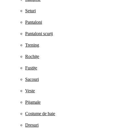
Seturi
Pantaloni
Pantaloni scurți
Trening
Rochițe
Fustițe
Sacouri
Veste
Pijamale
Costume de baie
Dresuri