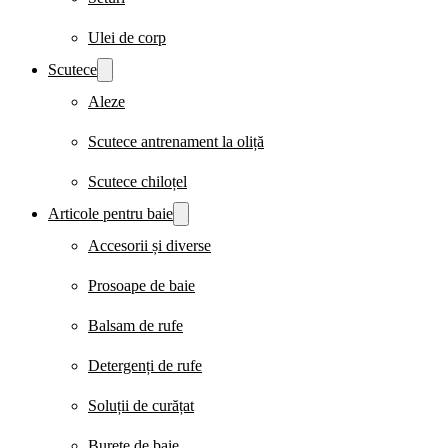
Ulei de corp
Scutece
Aleze
Scutece antrenament la oliță
Scutece chiloțel
Articole pentru baie
Accesorii și diverse
Prosoape de baie
Balsam de rufe
Detergenți de rufe
Soluții de curățat
Burete de baie