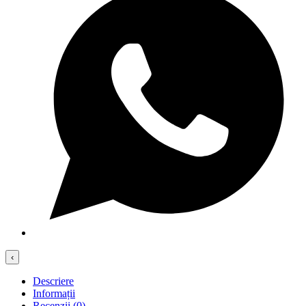
‹
Descriere
Informații
Recenzii (0)