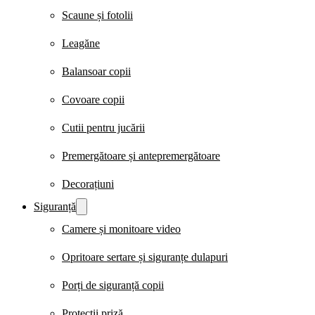
Scaune și fotolii
Leagăne
Balansoar copii
Covoare copii
Cutii pentru jucării
Premergătoare și antepremergătoare
Decorațiuni
Siguranță
Camere și monitoare video
Opritoare sertare și siguranțe dulapuri
Porți de siguranță copii
Protecții priză