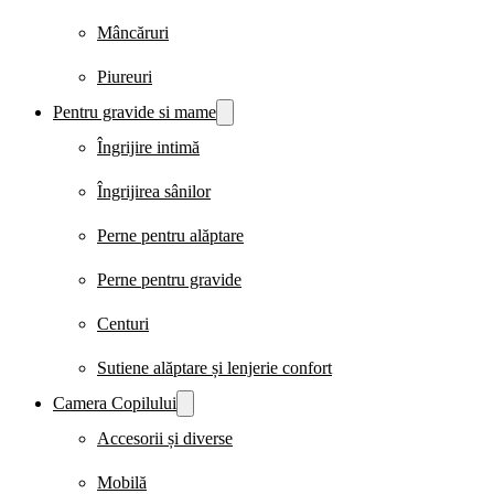
Mâncăruri
Piureuri
Pentru gravide si mame
Îngrijire intimă
Îngrijirea sânilor
Perne pentru alăptare
Perne pentru gravide
Centuri
Sutiene alăptare și lenjerie confort
Camera Copilului
Accesorii și diverse
Mobilă