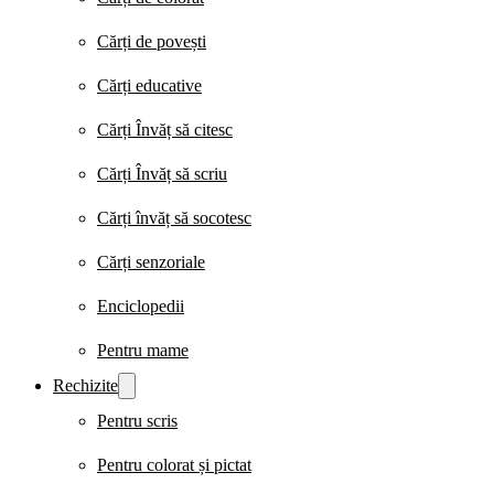
Cărți de povești
Cărți educative
Cărți Învăț să citesc
Cărți Învăț să scriu
Cărți învăț să socotesc
Cărți senzoriale
Enciclopedii
Pentru mame
Rechizite
Pentru scris
Pentru colorat și pictat