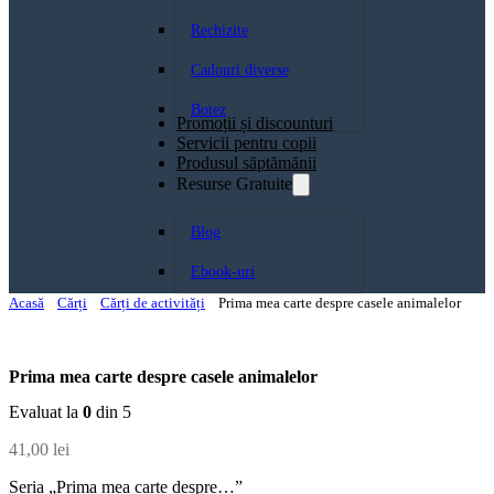
Rechizite
Cadouri diverse
Botez
Promoții și discounturi
Servicii pentru copii
Produsul săptămănii
Resurse Gratuite
Blog
Ebook-uri
Acasă
Cărți
Cărți de activități
Prima mea carte despre casele animalelor
Prima mea carte despre casele animalelor
Evaluat la
0
din 5
41,00
lei
Seria „Prima mea carte despre…”