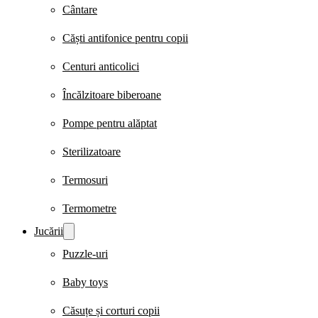
Cântare
Căști antifonice pentru copii
Centuri anticolici
Încălzitoare biberoane
Pompe pentru alăptat
Sterilizatoare
Termosuri
Termometre
Jucării
Puzzle-uri
Baby toys
Căsuțe și corturi copii