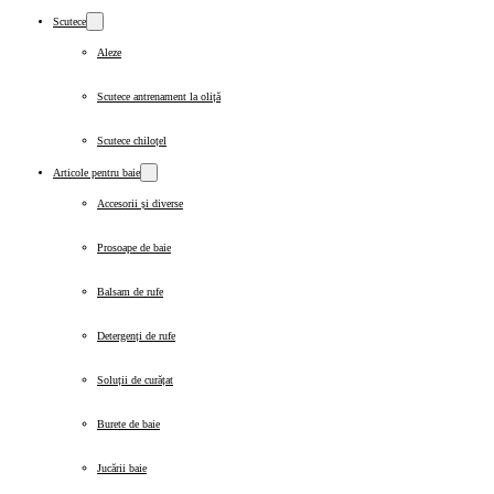
Scutece
Aleze
Scutece antrenament la oliță
Scutece chiloțel
Articole pentru baie
Accesorii și diverse
Prosoape de baie
Balsam de rufe
Detergenți de rufe
Soluții de curățat
Burete de baie
Jucării baie