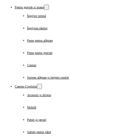
Pentru gravide si mame
Îngrijire intimă
Îngrijirea sânilor
Perne pentru alăptare
Perne pentru gravide
Centuri
Sutiene alăptare și lenjerie confort
Camera Copilului
Accesorii și diverse
Mobilă
Paturi și țarcuri
Saltele pentru pătuț