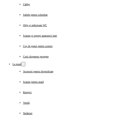
Cădițe
Saltele pentru schimbat
Olițe și reductoare WC
Scaune și suporți anatomici baie
Coș de gunoi pentru scutece
Cutii dispenser șervețete
La masă
Accesorii pentru diversificare
Scaune pentru masă
Bavețici
Veselă
Tacâmuri