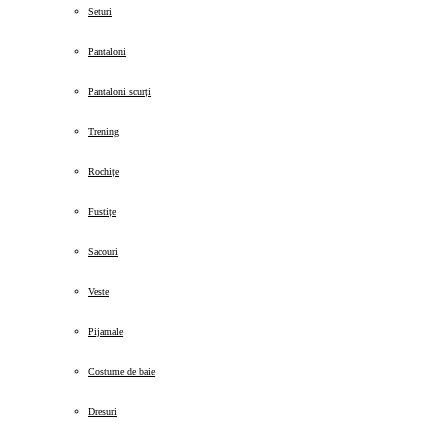
Seturi
Pantaloni
Pantaloni scurți
Trening
Rochițe
Fustițe
Sacouri
Veste
Pijamale
Costume de baie
Dresuri