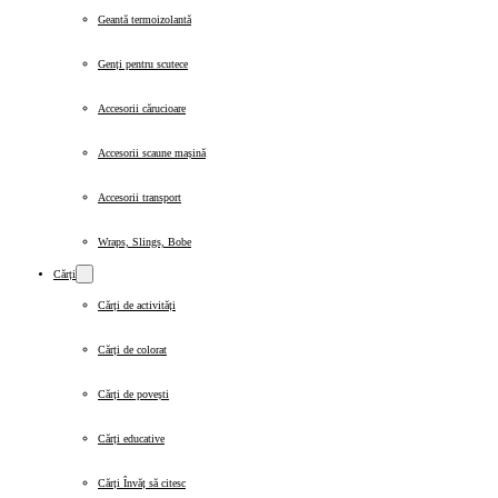
Geantă termoizolantă
Genți pentru scutece
Accesorii cărucioare
Accesorii scaune mașină
Accesorii transport
Wraps, Slings, Bobe
Cărți
Cărți de activități
Cărți de colorat
Cărți de povești
Cărți educative
Cărți Învăț să citesc