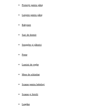
Protecții pentru pătuț
Lenjerie pentru pătuț
Babynest
Saci de dormit
Snuggles și păturici
Perne
Lumini de veghe
Mese de schimbat
Scaune pentru bebeluși
Scaune și fotolii
Leagăne