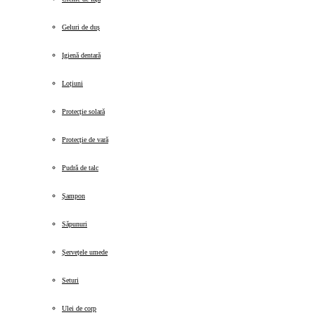
Geluri de duș
Igienă dentară
Loțiuni
Protecție solară
Protecție de vară
Pudră de talc
Șampon
Săpunuri
Șervețele umede
Seturi
Ulei de corp