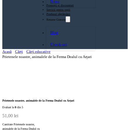
Botez
Promoții și discounturi
Servicii pentru copii
Produsul săptămănii
Resurse Gratuite
Blog
Ebook-uri
Acasă
Cărți
Cărți educative
Prietenele noastre, animalele de la Ferma Dealul cu Arțari
Prietenele noastre, animalele de la Ferma Dealul cu Arțari
Evaluat la
0
din 5
51,00
lei
Cantitate Prietenele noastre,
animalele de la Ferma Dealul cu