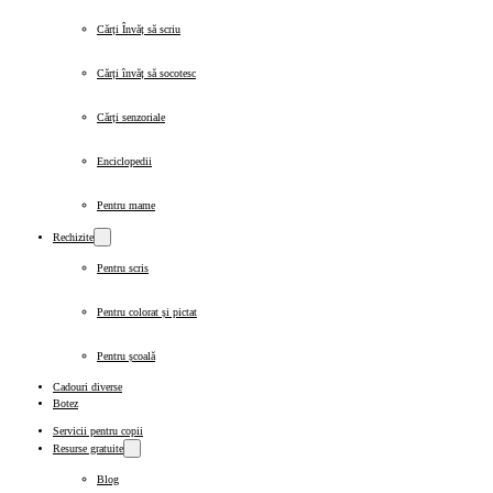
Cărți Învăț să scriu
Cărți învăț să socotesc
Cărți senzoriale
Enciclopedii
Pentru mame
Rechizite
Pentru scris
Pentru colorat și pictat
Pentru școală
Cadouri diverse
Botez
Servicii pentru copii
Resurse gratuite
Blog