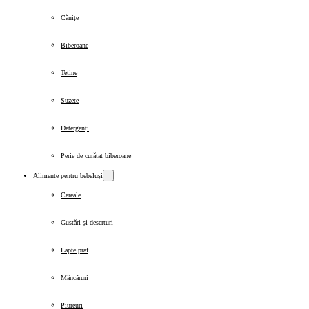
Cănițe
Biberoane
Tetine
Suzete
Detergenți
Perie de curățat biberoane
Alimente pentru bebeluși
Cereale
Gustări și deserturi
Lapte praf
Mâncăruri
Piureuri