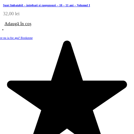
Sunt Imbatabil – intrebari si raspunsuri – 10 – 11 ani – Volumul I
32,00
lei
Adaugă în coș