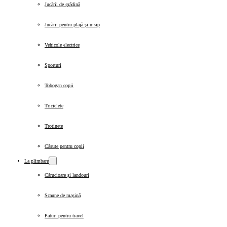
Jucării de grădină
Jucării pentru plajă și nisip
Vehicole electrice
Sporturi
Tobogan copii
Triciclete
Trotinete
Căsuțe pentru copii
La plimbare
Cărucioare și landouri
Scaune de mașină
Paturi pentru travel