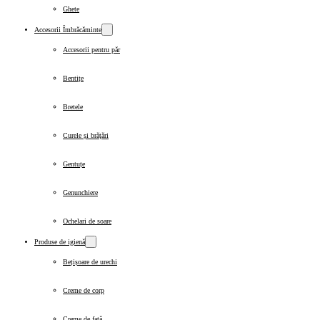
Ghete
Accesorii Îmbrăcăminte
Accesorii pentru păr
Bentițe
Bretele
Curele și brățări
Gentuțe
Genunchiere
Ochelari de soare
Produse de igienă
Bețișoare de urechi
Creme de corp
Creme de față