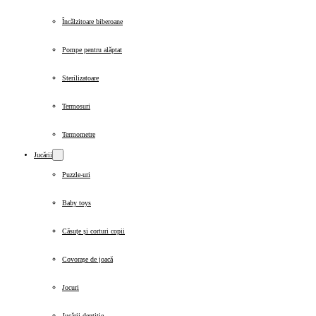
Încălzitoare biberoane
Pompe pentru alăptat
Sterilizatoare
Termosuri
Termometre
Jucării
Puzzle-uri
Baby toys
Căsuțe și corturi copii
Covorașe de joacă
Jocuri
Jucării dentiție