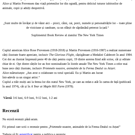
Alice și Martin Provensen dau viață prietenilor lor din ogradă, pentru deliciul tuturor iubitorilor de
animale, copii și adulți deopotrivă.
„Sunt multe de învățat și de văzut aici – pisici, câini, cai, porci, numele și personalitățile lor – toate pline
de vioiciune și candoare, ca un sfârșit de săptămână petrecut la țară.“
Suplimentul Book Review al ziarului The New York Times
Cuplul american Alice Rose Provensen (1918-2018) și Martin Provensen (1916-1987) a realizat numeroase
cărți ilustrate foarte apreciate, inclusiv
The Glorious Flight
, câștigătoare a Medaliei Caldecott în anul 1984.
Cei doi au ilustrat împreună peste 40 de cărți pentru copii, 19 dintre acestea fiind atât scrise, cât și editate
chiar de ei. Opt dintre cărțile lor au fost nominalizate în listele anuale The New York Times a celor mai
bune zece cărți ilustrate, inclusiv
Prietenele noastre, animalele de la Ferma Dealul cu Arțari
.
Alice mărturisește: „Am avut o colaborare cu totul specială. Eu și Martin am lucrat
într-adevăr ca un singur artist.“
Cuplul a trăit mulți ani la ferma lor din statul New York, pe care au redat-o atât în cartea de față (publicată
în anul 1974), cât și în
A Year at Maple Hill Farm
(1978).
Vârstă
3-6 luni, 6-9 luni, 9-12 luni, 1-2 ani
Recenzii
Nu există recenzii până acum.
Fii primul care scrii o recenzie pentru „Prietenele noastre, animalele de la Ferma Dealul cu Arțari”
Trebuie să fii
autentificat
pentru a publica o recenzie.