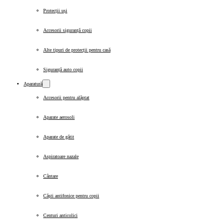
Protecții uși
Accesorii siguranță copii
Alte tipuri de protecții pentru casă
Siguranță auto copii
Aparatură
Accesorii pentru alăptat
Aparate aerosoli
Aparate de gătit
Aspiratoare nazale
Cântare
Căști antifonice pentru copii
Centuri anticolici