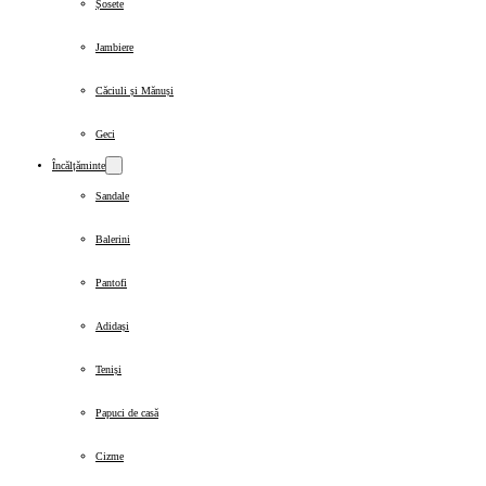
Șosete
Jambiere
Căciuli și Mănuși
Geci
Încălțăminte
Sandale
Balerini
Pantofi
Adidași
Teniși
Papuci de casă
Cizme