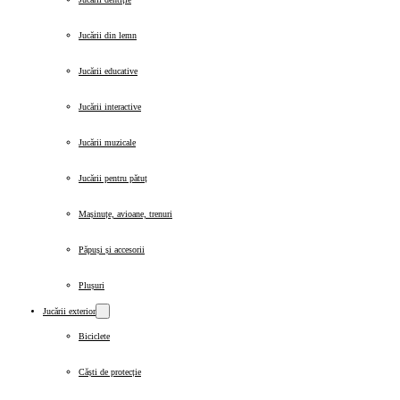
Jucării din lemn
Jucării educative
Jucării interactive
Jucării muzicale
Jucării pentru pătuț
Mașinuțe, avioane, trenuri
Păpuși și accesorii
Plușuri
Jucării exterior
Biciclete
Căști de protecție