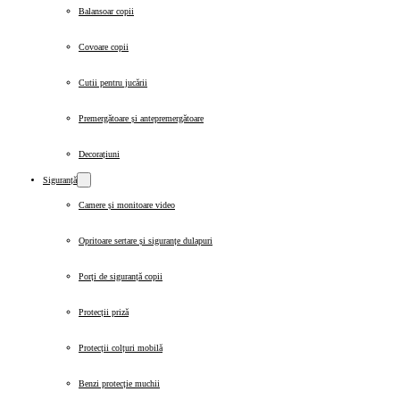
Balansoar copii
Covoare copii
Cutii pentru jucării
Premergătoare și antepremergătoare
Decorațiuni
Siguranță
Camere și monitoare video
Opritoare sertare și siguranțe dulapuri
Porți de siguranță copii
Protecții priză
Protecții colțuri mobilă
Benzi protecție muchii