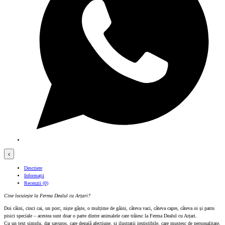
‹
Descriere
Informații
Recenzii (0)
Cine locuiește la Ferma Dealul cu Arțari?
Doi câini, cinci cai, un porc, niște gâște, o mulțime de găini, câteva vaci, câteva capre, câteva oi și patru
pisici speciale – acestea sunt doar o parte dintre animalele care trăiesc la Ferma Dealul cu Arțari.
Cu un text simplu, dar savuros, care degajă afecțiune, și ilustrații irezistibile, care mustesc de personalitate,