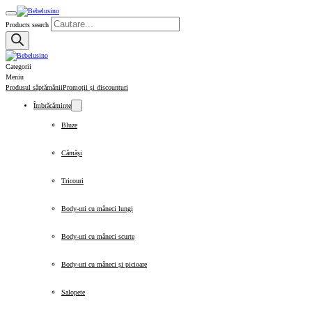
Products search
Categorii
Meniu
Produsul săptămănii
Promoții și discounturi
Îmbrăcăminte
Bluze
Cămăși
Tricouri
Body-uri cu mâneci lungi
Body-uri cu mâneci scurte
Body-uri cu mâneci și picioare
Salopete