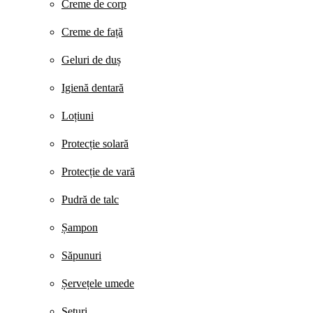
Creme de corp
Creme de față
Geluri de duș
Igienă dentară
Loțiuni
Protecție solară
Protecție de vară
Pudră de talc
Șampon
Săpunuri
Șervețele umede
Seturi