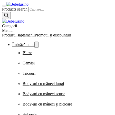
Products search
Categorii
Meniu
Produsul săptămănii
Promoții și discounturi
Îmbrăcăminte
Bluze
Cămăși
Tricouri
Body-uri cu mâneci lungi
Body-uri cu mâneci scurte
Body-uri cu mâneci și picioare
Salopete