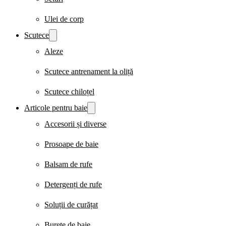
Ulei de corp
Scutece
Aleze
Scutece antrenament la oliță
Scutece chiloțel
Articole pentru baie
Accesorii și diverse
Prosoape de baie
Balsam de rufe
Detergenți de rufe
Soluții de curățat
Burete de baie