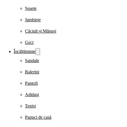
Șosete
Jambiere
Căciuli și Mănuși
Geci
Încălțăminte
Sandale
Balerini
Pantofi
Adidași
Teniși
Papuci de casă