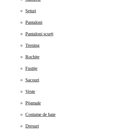
Seturi
Pantaloni
Pantaloni scurți
Trening
Rochițe
Fustițe
Sacouri
Veste
Pijamale
Costume de baie
Dresuri