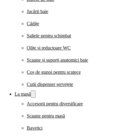
Jucării baie
Cădițe
Saltele pentru schimbat
Olițe și reductoare WC
Scaune și suporți anatomici baie
Coș de gunoi pentru scutece
Cutii dispenser șervețete
La masă
Accesorii pentru diversificare
Scaune pentru masă
Bavețici