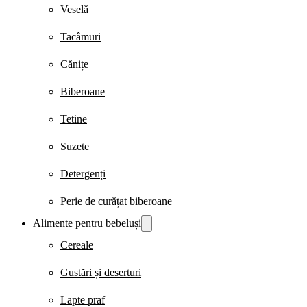
Veselă
Tacâmuri
Cănițe
Biberoane
Tetine
Suzete
Detergenți
Perie de curățat biberoane
Alimente pentru bebeluși
Cereale
Gustări și deserturi
Lapte praf