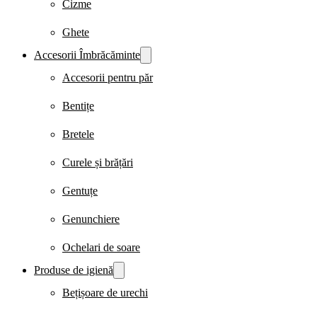
Cizme
Ghete
Accesorii Îmbrăcăminte
Accesorii pentru păr
Bentițe
Bretele
Curele și brățări
Gentuțe
Genunchiere
Ochelari de soare
Produse de igienă
Bețișoare de urechi