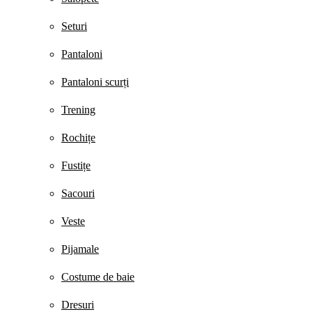
Seturi
Pantaloni
Pantaloni scurți
Trening
Rochițe
Fustițe
Sacouri
Veste
Pijamale
Costume de baie
Dresuri