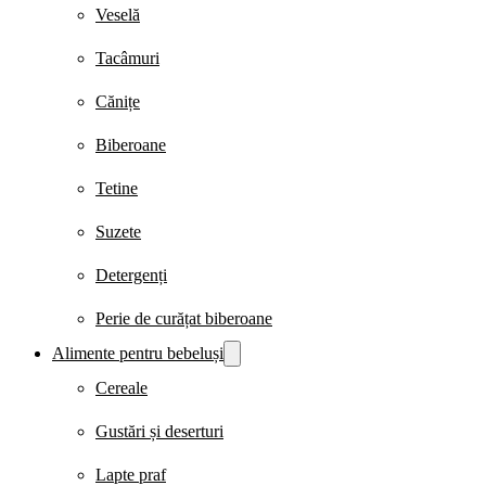
Veselă
Tacâmuri
Cănițe
Biberoane
Tetine
Suzete
Detergenți
Perie de curățat biberoane
Alimente pentru bebeluși
Cereale
Gustări și deserturi
Lapte praf