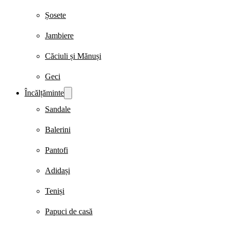
Șosete
Jambiere
Căciuli și Mănuși
Geci
Încălțăminte
Sandale
Balerini
Pantofi
Adidași
Teniși
Papuci de casă