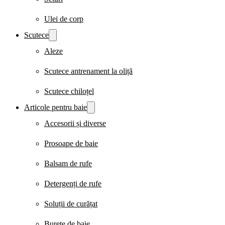
Ulei de corp
Scutece
Aleze
Scutece antrenament la oliță
Scutece chiloțel
Articole pentru baie
Accesorii și diverse
Prosoape de baie
Balsam de rufe
Detergenți de rufe
Soluții de curățat
Burete de baie