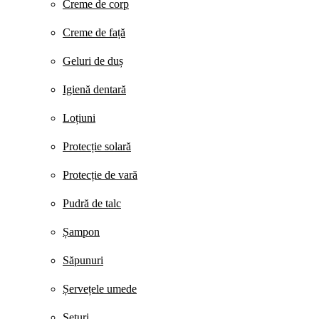
Creme de corp
Creme de față
Geluri de duș
Igienă dentară
Loțiuni
Protecție solară
Protecție de vară
Pudră de talc
Șampon
Săpunuri
Șervețele umede
Seturi