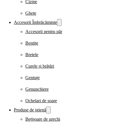
Cizme
Ghete
Accesorii Îmbrăcăminte
Accesorii pentru păr
Bentițe
Bretele
Curele și brățări
Gentuțe
Genunchiere
Ochelari de soare
Produse de igienă
Bețișoare de urechi