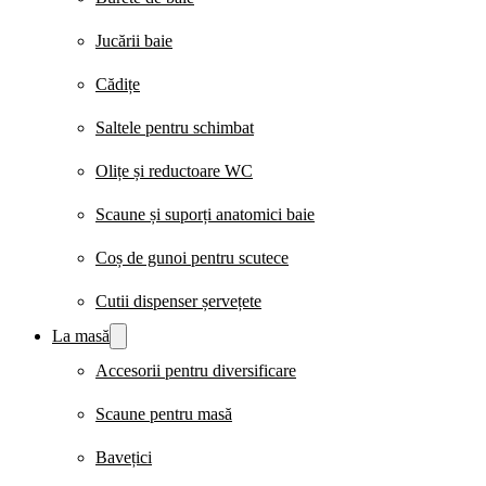
Jucării baie
Cădițe
Saltele pentru schimbat
Olițe și reductoare WC
Scaune și suporți anatomici baie
Coș de gunoi pentru scutece
Cutii dispenser șervețete
La masă
Accesorii pentru diversificare
Scaune pentru masă
Bavețici