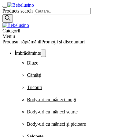
Products search
Categorii
Meniu
Produsul săptămănii
Promoții și discounturi
Îmbrăcăminte
Bluze
Cămăși
Tricouri
Body-uri cu mâneci lungi
Body-uri cu mâneci scurte
Body-uri cu mâneci și picioare
Salopete