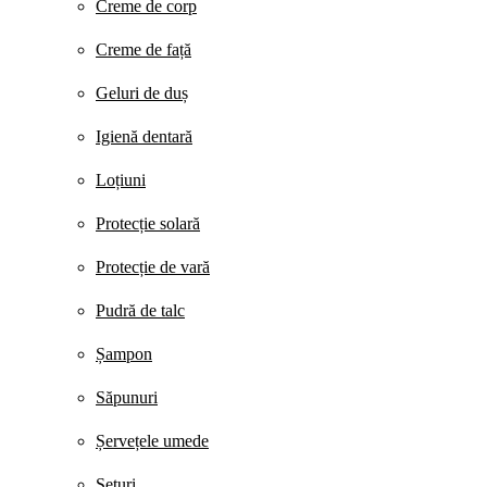
Creme de corp
Creme de față
Geluri de duș
Igienă dentară
Loțiuni
Protecție solară
Protecție de vară
Pudră de talc
Șampon
Săpunuri
Șervețele umede
Seturi