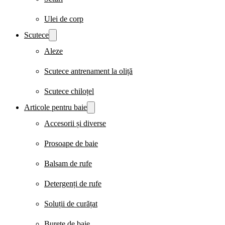
Ulei de corp
Scutece
Aleze
Scutece antrenament la oliță
Scutece chiloțel
Articole pentru baie
Accesorii și diverse
Prosoape de baie
Balsam de rufe
Detergenți de rufe
Soluții de curățat
Burete de baie