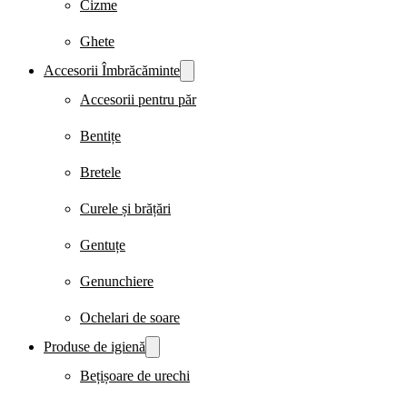
Cizme
Ghete
Accesorii Îmbrăcăminte
Accesorii pentru păr
Bentițe
Bretele
Curele și brățări
Gentuțe
Genunchiere
Ochelari de soare
Produse de igienă
Bețișoare de urechi