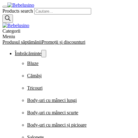
Products search
Categorii
Meniu
Produsul săptămănii
Promoții și discounturi
Îmbrăcăminte
Bluze
Cămăși
Tricouri
Body-uri cu mâneci lungi
Body-uri cu mâneci scurte
Body-uri cu mâneci și picioare
Salopete