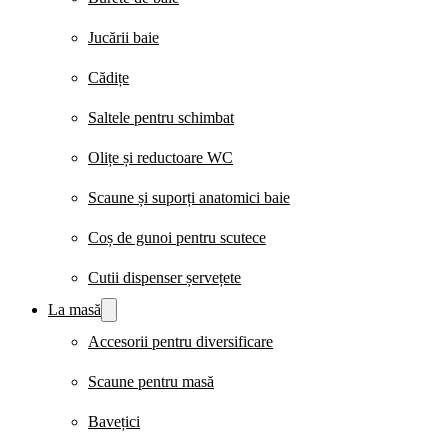
Jucării baie
Cădițe
Saltele pentru schimbat
Olițe și reductoare WC
Scaune și suporți anatomici baie
Coș de gunoi pentru scutece
Cutii dispenser șervețete
La masă
Accesorii pentru diversificare
Scaune pentru masă
Bavețici