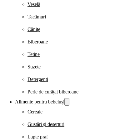
Veselă
Tacâmuri
Cănițe
Biberoane
Tetine
Suzete
Detergenți
Perie de curățat biberoane
Alimente pentru bebeluși
Cereale
Gustări și deserturi
Lapte praf