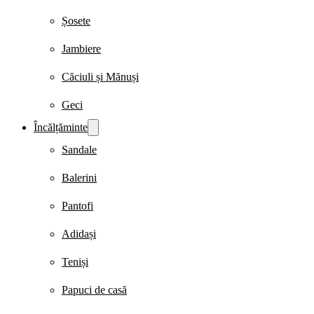
Șosete
Jambiere
Căciuli și Mănuși
Geci
Încălțăminte
Sandale
Balerini
Pantofi
Adidași
Teniși
Papuci de casă