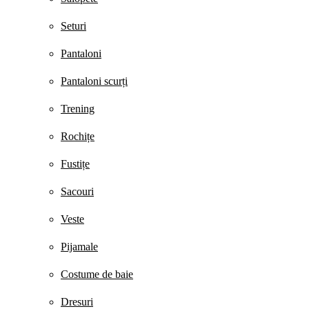
Seturi
Pantaloni
Pantaloni scurți
Trening
Rochițe
Fustițe
Sacouri
Veste
Pijamale
Costume de baie
Dresuri