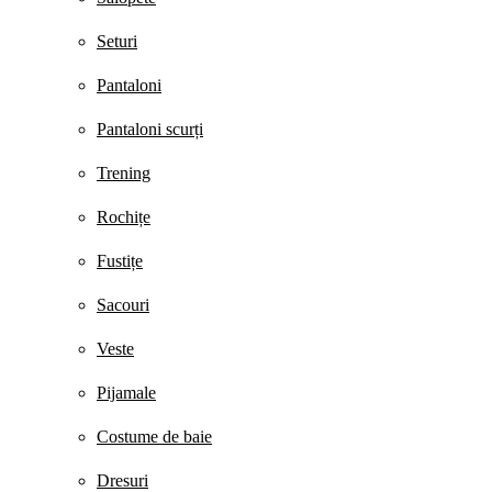
Seturi
Pantaloni
Pantaloni scurți
Trening
Rochițe
Fustițe
Sacouri
Veste
Pijamale
Costume de baie
Dresuri