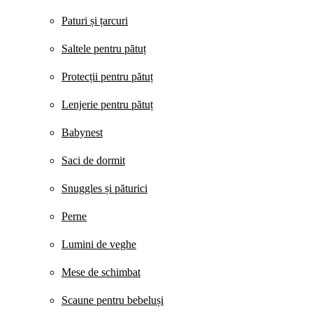
Paturi și țarcuri
Saltele pentru pătuț
Protecții pentru pătuț
Lenjerie pentru pătuț
Babynest
Saci de dormit
Snuggles și păturici
Perne
Lumini de veghe
Mese de schimbat
Scaune pentru bebeluși