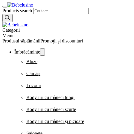
Products search
Categorii
Meniu
Produsul săptămănii
Promoții și discounturi
Îmbrăcăminte
Bluze
Cămăși
Tricouri
Body-uri cu mâneci lungi
Body-uri cu mâneci scurte
Body-uri cu mâneci și picioare
Salopete