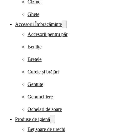
Cizme
Ghete
Accesorii Îmbrăcăminte
Accesorii pentru păr
Bentițe
Bretele
Curele și brățări
Gentuțe
Genunchiere
Ochelari de soare
Produse de igienă
Bețișoare de urechi