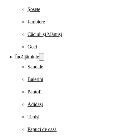
Șosete
Jambiere
Căciuli și Mănuși
Geci
Încălțăminte
Sandale
Balerini
Pantofi
Adidași
Teniși
Papuci de casă