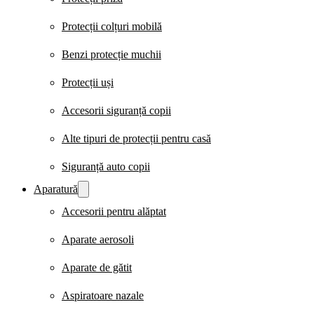
Protecții colțuri mobilă
Benzi protecție muchii
Protecții uși
Accesorii siguranță copii
Alte tipuri de protecții pentru casă
Siguranță auto copii
Aparatură
Accesorii pentru alăptat
Aparate aerosoli
Aparate de gătit
Aspiratoare nazale