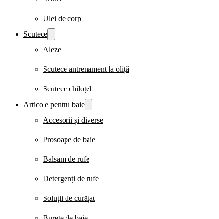
Ulei de corp
Scutece
Aleze
Scutece antrenament la oliță
Scutece chiloțel
Articole pentru baie
Accesorii și diverse
Prosoape de baie
Balsam de rufe
Detergenți de rufe
Soluții de curățat
Burete de baie