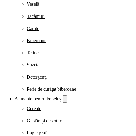
Veselă
Tacâmuri
Cănițe
Biberoane
Tetine
Suzete
Detergenți
Perie de curățat biberoane
Alimente pentru bebeluși
Cereale
Gustări și deserturi
Lapte praf