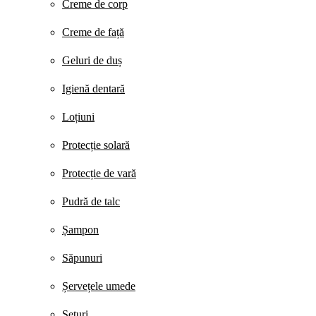
Creme de corp
Creme de față
Geluri de duș
Igienă dentară
Loțiuni
Protecție solară
Protecție de vară
Pudră de talc
Șampon
Săpunuri
Șervețele umede
Seturi