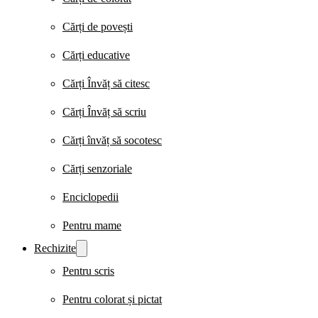
Cărți de povești
Cărți educative
Cărți Învăț să citesc
Cărți Învăț să scriu
Cărți învăț să socotesc
Cărți senzoriale
Enciclopedii
Pentru mame
Rechizite
Pentru scris
Pentru colorat și pictat