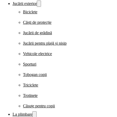
Jucării exterior
Biciclete
Căști de protecție
Jucării de grădină
Jucării pentru plajă și nisip
Vehicole electrice
Sporturi
Tobogan copii
Triciclete
Trotinete
Căsuțe pentru copii
La plimbare