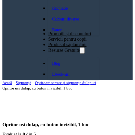
Rechizite
Cadouri diverse
Botez
Promoții și discounturi
Servicii pentru copii
Produsul săptămănii
Resurse Gratuite
Blog
Ebook-uri
Acasă
Siguranță
Opritoare sertare și siguranțe dulapuri
Opritor usi dulap, cu buton invizibil, 1 buc
Opritor usi dulap, cu buton invizibil, 1 buc
Evaluat la
0
din 5