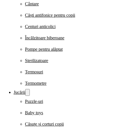
Cântare
Căști antifonice pentru copii
Centuri anticolici
Încălzitoare biberoane
Pompe pentru alăptat
Sterilizatoare
Termosuri
Termometre
Jucării
Puzzle-uri
Baby toys
Căsuțe și corturi copii