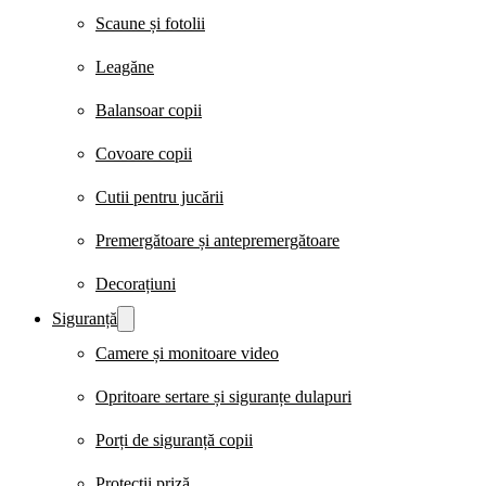
Scaune și fotolii
Leagăne
Balansoar copii
Covoare copii
Cutii pentru jucării
Premergătoare și antepremergătoare
Decorațiuni
Siguranță
Camere și monitoare video
Opritoare sertare și siguranțe dulapuri
Porți de siguranță copii
Protecții priză