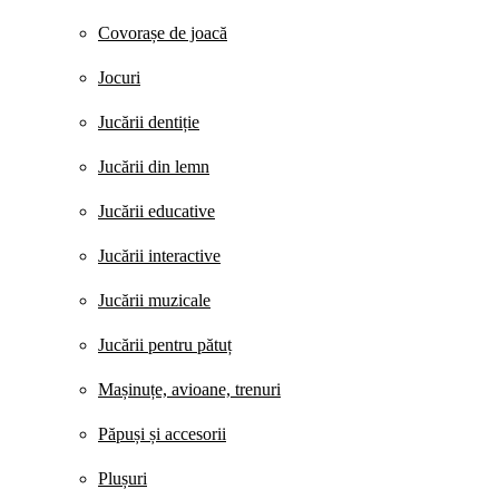
Covorașe de joacă
Jocuri
Jucării dentiție
Jucării din lemn
Jucării educative
Jucării interactive
Jucării muzicale
Jucării pentru pătuț
Mașinuțe, avioane, trenuri
Păpuși și accesorii
Plușuri