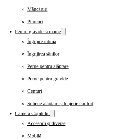
Mâncăruri
Piureuri
Pentru gravide si mame
Îngrijire intimă
Îngrijirea sânilor
Perne pentru alăptare
Perne pentru gravide
Centuri
Sutiene alăptare și lenjerie confort
Camera Copilului
Accesorii și diverse
Mobilă