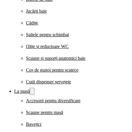
Jucării baie
Cădițe
Saltele pentru schimbat
Olițe și reductoare WC
Scaune și suporți anatomici baie
Coș de gunoi pentru scutece
Cutii dispenser șervețete
La masă
Accesorii pentru diversificare
Scaune pentru masă
Bavețici