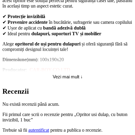
acest opritor este soluția perfectă pentru siguranța casei tale, păstrând
în același timp un aspect estetic curat.
✔
Protecție invizibilă
✔
Prevenire accidente
în bucătărie, sufragerie sau camera copilului
✔ Ușor de aplicat cu
bandă adezivă dublă
✔ Ideal pentru
dulapuri, suporturi TV și mobilier
Alege
opritorul de uși pentru dulapuri
și oferă siguranță fără să
compromiți designul locuinței tale!
Dimensiune(mm)
: 100x190x20
Producator
:
CAR-BOY CO LTD
Vezi mai mult ↓
Opritor usi dulap, cu buton invizibil, 1 buc – Alege siguranta
Recenzii
copilului tau cu ajutorul Carboysafety!
Nu există recenzii până acum.
Fii primul care scrii o recenzie pentru „Opritor usi dulap, cu buton
invizibil, 1 buc”
Trebuie să fii
autentificat
pentru a publica o recenzie.