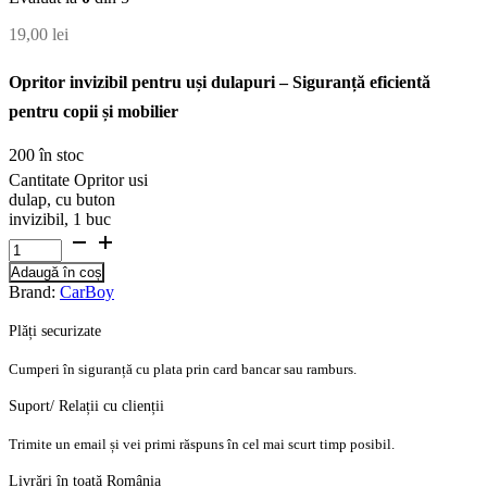
19,00
lei
Opritor invizibil pentru uși dulapuri – Siguranță eficientă
pentru copii și mobilier
200 în stoc
Cantitate Opritor usi
dulap, cu buton
invizibil, 1 buc
Adaugă în coș
Brand:
CarBoy
Plăți securizate
Cumperi în siguranță cu plata prin card bancar sau ramburs.
Suport/ Relații cu clienții
Trimite un email și vei primi răspuns în cel mai scurt timp posibil.
Livrări în toată România