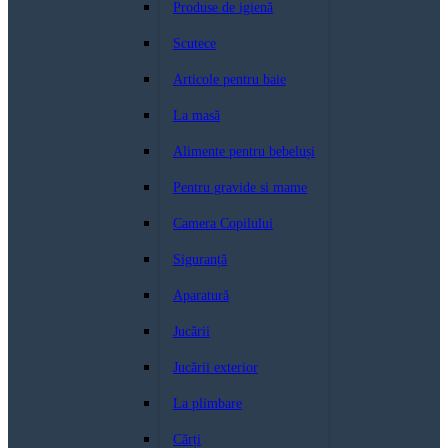
Produse de igienă
Scutece
Articole pentru baie
La masă
Alimente pentru bebeluși
Pentru gravide si mame
Camera Copilului
Siguranță
Aparatură
Jucării
Jucării exterior
La plimbare
Cărți