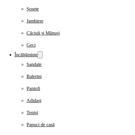
Șosete
Jambiere
Căciuli și Mănuși
Geci
Încălțăminte
Sandale
Balerini
Pantofi
Adidași
Teniși
Papuci de casă