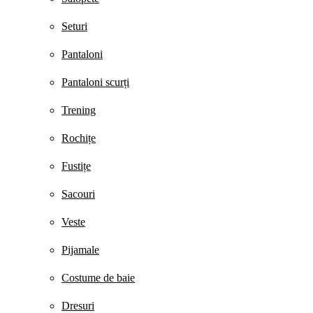
Seturi
Pantaloni
Pantaloni scurți
Trening
Rochițe
Fustițe
Sacouri
Veste
Pijamale
Costume de baie
Dresuri