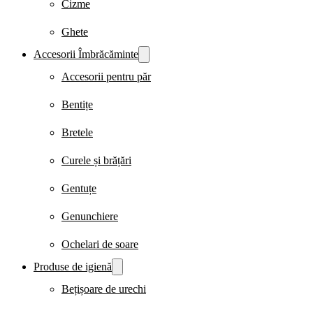
Cizme
Ghete
Accesorii Îmbrăcăminte
Accesorii pentru păr
Bentițe
Bretele
Curele și brățări
Gentuțe
Genunchiere
Ochelari de soare
Produse de igienă
Bețișoare de urechi