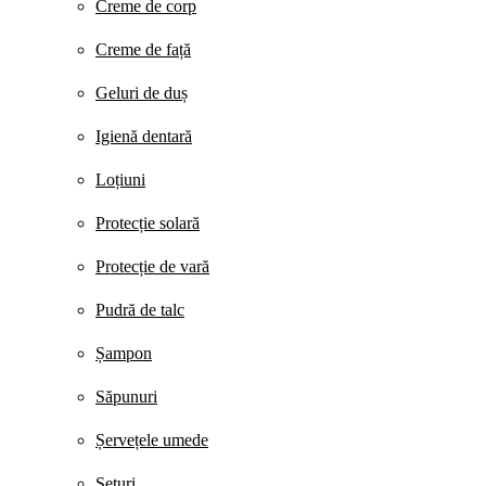
Creme de corp
Creme de față
Geluri de duș
Igienă dentară
Loțiuni
Protecție solară
Protecție de vară
Pudră de talc
Șampon
Săpunuri
Șervețele umede
Seturi