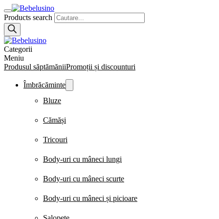
Products search
Categorii
Meniu
Produsul săptămănii
Promoții și discounturi
Îmbrăcăminte
Bluze
Cămăși
Tricouri
Body-uri cu mâneci lungi
Body-uri cu mâneci scurte
Body-uri cu mâneci și picioare
Salopete