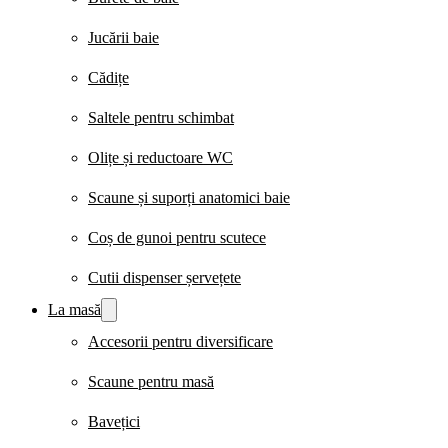
Jucării baie
Cădițe
Saltele pentru schimbat
Olițe și reductoare WC
Scaune și suporți anatomici baie
Coș de gunoi pentru scutece
Cutii dispenser șervețete
La masă
Accesorii pentru diversificare
Scaune pentru masă
Bavețici