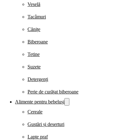
Veselă
Tacâmuri
Cănițe
Biberoane
Tetine
Suzete
Detergenți
Perie de curățat biberoane
Alimente pentru bebeluși
Cereale
Gustări și deserturi
Lapte praf