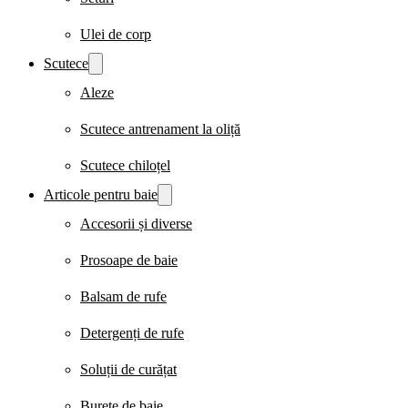
Ulei de corp
Scutece
Aleze
Scutece antrenament la oliță
Scutece chiloțel
Articole pentru baie
Accesorii și diverse
Prosoape de baie
Balsam de rufe
Detergenți de rufe
Soluții de curățat
Burete de baie