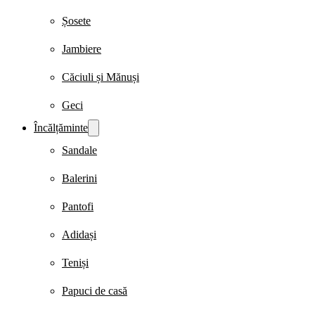
Șosete
Jambiere
Căciuli și Mănuși
Geci
Încălțăminte
Sandale
Balerini
Pantofi
Adidași
Teniși
Papuci de casă