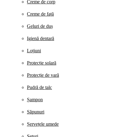
Creme de corp
Creme de față
Geluri de duș
Igienă dentară
Loțiuni
Protecție solară
Protecție de vară
Pudră de talc
Șampon
Săpunuri
Șervețele umede
Seturi