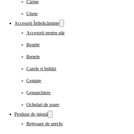
Cizme
Ghete
Accesorii Îmbrăcăminte
Accesorii pentru păr
Bentițe
Bretele
Curele și brățări
Gentuțe
Genunchiere
Ochelari de soare
Produse de igienă
Bețișoare de urechi