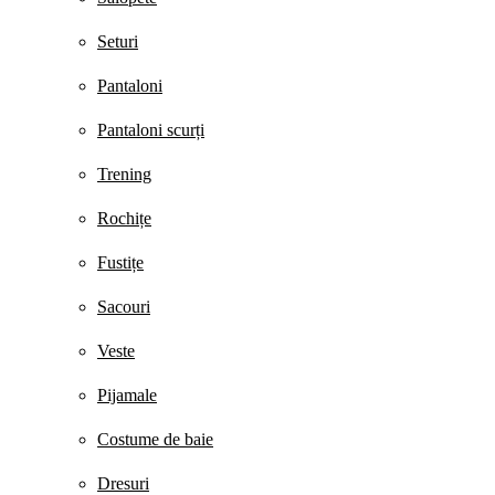
Seturi
Pantaloni
Pantaloni scurți
Trening
Rochițe
Fustițe
Sacouri
Veste
Pijamale
Costume de baie
Dresuri