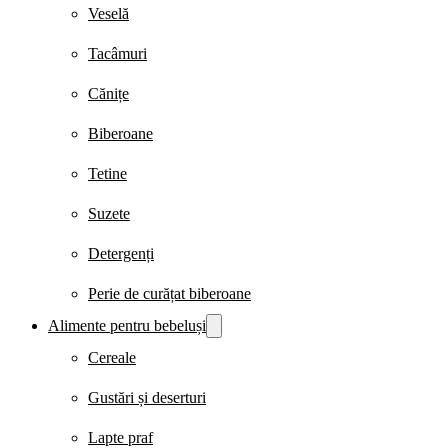
Veselă
Tacâmuri
Cănițe
Biberoane
Tetine
Suzete
Detergenți
Perie de curățat biberoane
Alimente pentru bebeluși
Cereale
Gustări și deserturi
Lapte praf