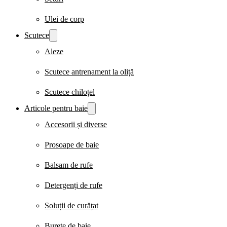
Ulei de corp
Scutece
Aleze
Scutece antrenament la oliță
Scutece chiloțel
Articole pentru baie
Accesorii și diverse
Prosoape de baie
Balsam de rufe
Detergenți de rufe
Soluții de curățat
Burete de baie