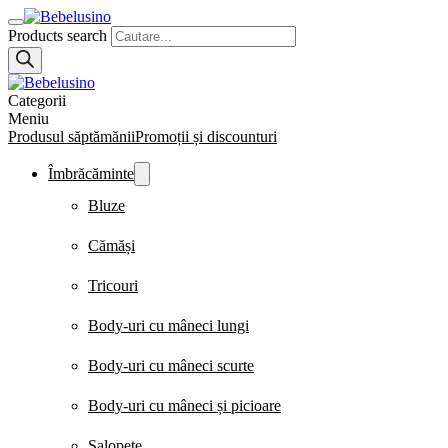
Products search
Categorii
Meniu
Produsul săptămănii
Promoții și discounturi
Îmbrăcăminte
Bluze
Cămăși
Tricouri
Body-uri cu mâneci lungi
Body-uri cu mâneci scurte
Body-uri cu mâneci și picioare
Salopete