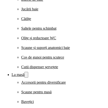
Jucării baie
Cădițe
Saltele pentru schimbat
Olițe și reductoare WC
Scaune și suporți anatomici baie
Coș de gunoi pentru scutece
Cutii dispenser șervețete
La masă
Accesorii pentru diversificare
Scaune pentru masă
Bavețici