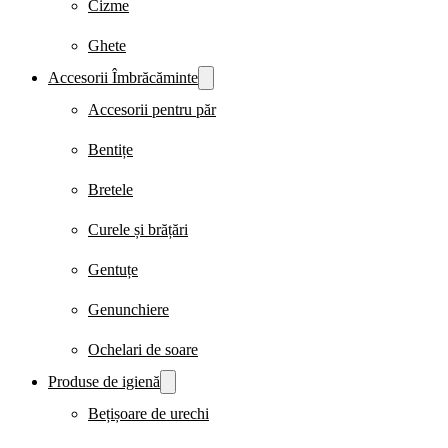
Cizme
Ghete
Accesorii Îmbrăcăminte
Accesorii pentru păr
Bentițe
Bretele
Curele și brățări
Gentuțe
Genunchiere
Ochelari de soare
Produse de igienă
Bețișoare de urechi