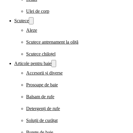
Ulei de corp
Scutece
Aleze
Scutece antrenament la oliță
Scutece chiloțel
Articole pentru baie
Accesorii și diverse
Prosoape de baie
Balsam de rufe
Detergenți de rufe
Soluții de curățat
Burete de baie