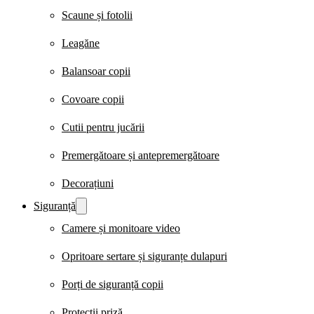
Scaune și fotolii
Leagăne
Balansoar copii
Covoare copii
Cutii pentru jucării
Premergătoare și antepremergătoare
Decorațiuni
Siguranță
Camere și monitoare video
Opritoare sertare și siguranțe dulapuri
Porți de siguranță copii
Protecții priză