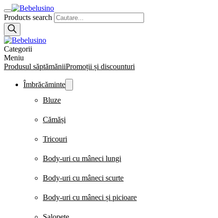
Products search
Categorii
Meniu
Produsul săptămănii
Promoții și discounturi
Îmbrăcăminte
Bluze
Cămăși
Tricouri
Body-uri cu mâneci lungi
Body-uri cu mâneci scurte
Body-uri cu mâneci și picioare
Salopete