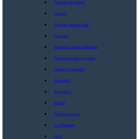
Produse de igienă
Scutece
Articole pentru baie
La masă
Alimente pentru bebeluși
Pentru gravide si mame
Camera Copilului
Siguranță
Aparatură
Jucării
Jucării exterior
La plimbare
Cărți