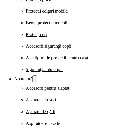
Protecții colțuri mobilă
Benzi protecție muchii
Protecții uși
Accesorii siguranță copii
Alte tipuri de protecții pentru casă
Siguranță auto copii
Aparatură
Accesorii pentru alăptat
Aparate aerosoli
Aparate de gătit
Aspiratoare nazale