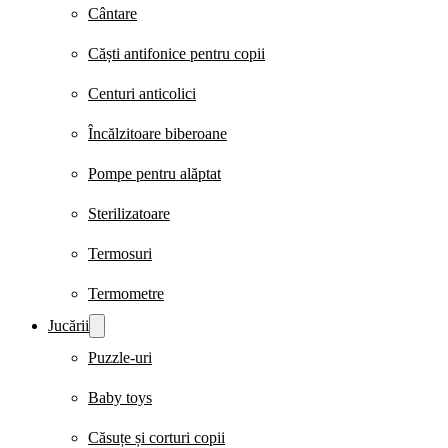
Cântare
Căști antifonice pentru copii
Centuri anticolici
Încălzitoare biberoane
Pompe pentru alăptat
Sterilizatoare
Termosuri
Termometre
Jucării
Puzzle-uri
Baby toys
Căsuțe și corturi copii