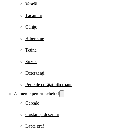
Veselă
Tacâmuri
Cănițe
Biberoane
Tetine
Suzete
Detergenți
Perie de curățat biberoane
Alimente pentru bebeluși
Cereale
Gustări și deserturi
Lapte praf