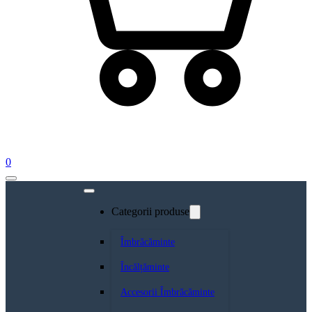
0
Categorii produse
Îmbrăcăminte
Încălțăminte
Accesorii Îmbrăcăminte