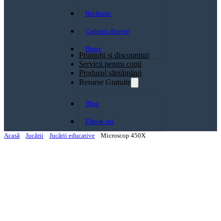
Rechizite
Cadouri diverse
Botez
Promoții și discounturi
Servicii pentru copii
Produsul săptămănii
Resurse Gratuite
Blog
Ebook-uri
Acasă
Jucării
Jucării educative
Microscop 450X