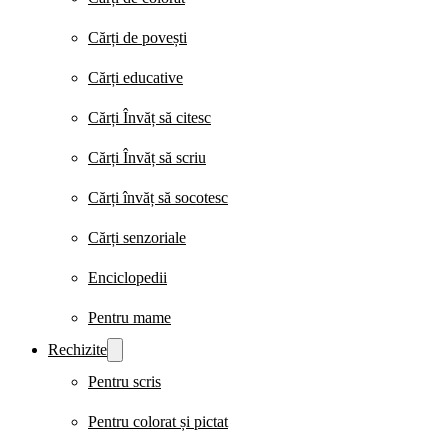
Cărți de povești
Cărți educative
Cărți Învăț să citesc
Cărți Învăț să scriu
Cărți învăț să socotesc
Cărți senzoriale
Enciclopedii
Pentru mame
Rechizite
Pentru scris
Pentru colorat și pictat