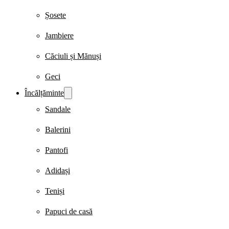
Șosete
Jambiere
Căciuli și Mănuși
Geci
Încălțăminte
Sandale
Balerini
Pantofi
Adidași
Teniși
Papuci de casă