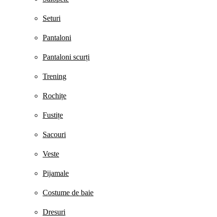
Seturi
Pantaloni
Pantaloni scurți
Trening
Rochițe
Fustițe
Sacouri
Veste
Pijamale
Costume de baie
Dresuri