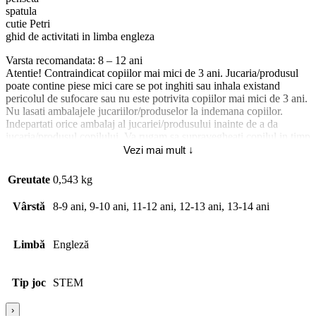
spatula
cutie Petri
ghid de activitati in limba engleza
Varsta recomandata: 8 – 12 ani
Atentie! Contraindicat copiilor mai mici de 3 ani. Jucaria/produsul
poate contine piese mici care se pot inghiti sau inhala existand
pericolul de sufocare sau nu este potrivita copiilor mai mici de 3 ani.
Nu lasati ambalajele jucariilor/produselor la indemana copiilor.
Indepartati orice ambalaj al jucariei/produsului inainte de a da
jucaria/produsul copilului. Va rugam sa supravegheati copilul in timp
ce se joaca/foloseste acest produs. Pastrati instructiunile si etichetele
Vezi mai mult ↓
pentru referinte viitoare. Pastrati jucaria/produsul departe de foc,
feriti jucaria/produsul de temperaturi ridicate si umiditate.
Greutate
0,543 kg
Abilitati dezvoltate 7731: Atentia;
Vârstă
8-9 ani, 9-10 ani, 11-12 ani, 12-13 ani, 13-14 ani
Limbă
Engleză
Tip joc
STEM
›