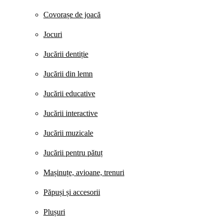
Covorașe de joacă
Jocuri
Jucării dentiție
Jucării din lemn
Jucării educative
Jucării interactive
Jucării muzicale
Jucării pentru pătuț
Mașinuțe, avioane, trenuri
Păpuși și accesorii
Plușuri