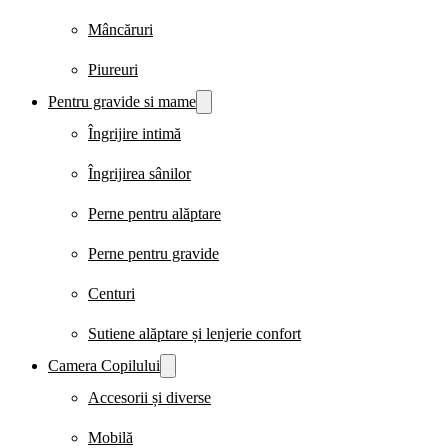
Mâncăruri
Piureuri
Pentru gravide si mame
Îngrijire intimă
Îngrijirea sânilor
Perne pentru alăptare
Perne pentru gravide
Centuri
Sutiene alăptare și lenjerie confort
Camera Copilului
Accesorii și diverse
Mobilă