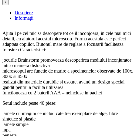
‹
Descriere
Informații
Ajuta-l pe cel mic sa descopere tot ce il inconjoara, in cele mai mici
detalii, cu ajutorul acestui microscop. Forma acestuia este perfect
adaptata copiilor. Butonul mare de reglare a focusarii faciliteaza
folosirea.Caracteristici:
jocurile Brainstorm promoveaza descoperirea mediului inconjurator
intr-o maniera distractiva
microscopul are functie de marire a specimenelor observate de 100x,
300x si 450x
realizat din materiale durabile si usoare, avand un design special
gandit pentru a facilita utilizarea
functioneaza cu 2 baterii AAA – neincluse in pachet
Setul include peste 40 piese:
lamele cu imagini ce includ cate trei exemplare de alge, fibre
sintetice si plastic
lamele simple
lupa
penseta