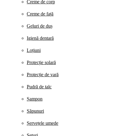
Creme de corp
Creme de față
Geluri de duș
Igienă dentară
Loțiuni
Protecție solară
Protecție de vară
Pudră de talc
Șampon
Săpunuri
Șervețele umede
Seturi