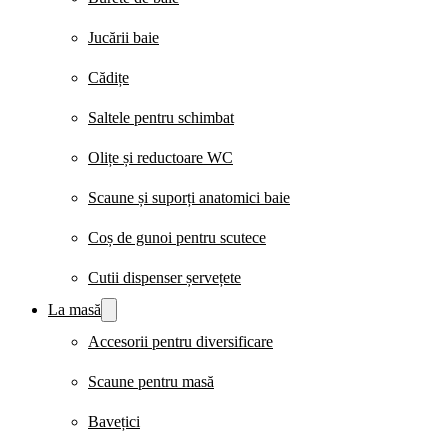
Jucării baie
Cădițe
Saltele pentru schimbat
Olițe și reductoare WC
Scaune și suporți anatomici baie
Coș de gunoi pentru scutece
Cutii dispenser șervețete
La masă
Accesorii pentru diversificare
Scaune pentru masă
Bavețici