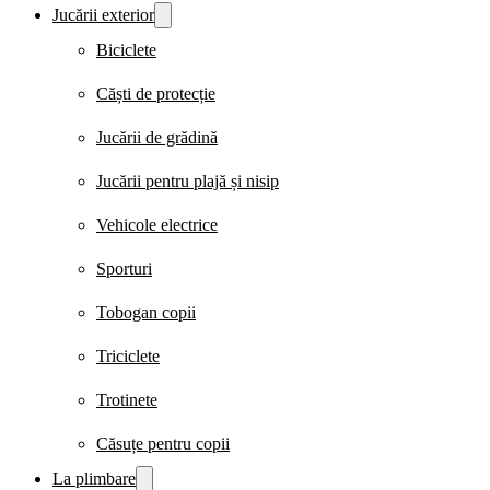
Jucării exterior
Biciclete
Căști de protecție
Jucării de grădină
Jucării pentru plajă și nisip
Vehicole electrice
Sporturi
Tobogan copii
Triciclete
Trotinete
Căsuțe pentru copii
La plimbare