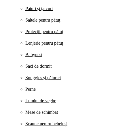
Paturi și țarcuri
Saltele pentru pătuț
Protecții pentru pătuț
Lenjerie pentru pătuț
Babynest
Saci de dormit
Snuggles și păturici
Perne
Lumini de veghe
Mese de schimbat
Scaune pentru bebeluși