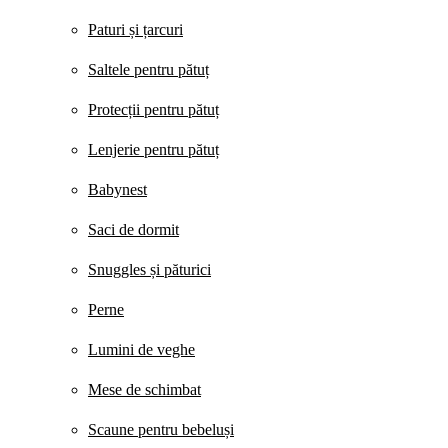
Paturi și țarcuri
Saltele pentru pătuț
Protecții pentru pătuț
Lenjerie pentru pătuț
Babynest
Saci de dormit
Snuggles și păturici
Perne
Lumini de veghe
Mese de schimbat
Scaune pentru bebeluși