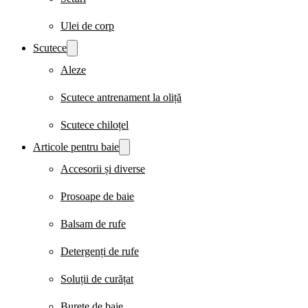
Ulei de corp
Scutece
Aleze
Scutece antrenament la oliță
Scutece chiloțel
Articole pentru baie
Accesorii și diverse
Prosoape de baie
Balsam de rufe
Detergenți de rufe
Soluții de curățat
Burete de baie