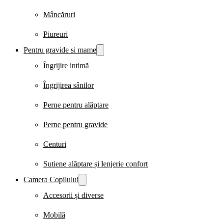
Mâncăruri
Piureuri
Pentru gravide si mame
Îngrijire intimă
Îngrijirea sânilor
Perne pentru alăptare
Perne pentru gravide
Centuri
Sutiene alăptare și lenjerie confort
Camera Copilului
Accesorii și diverse
Mobilă