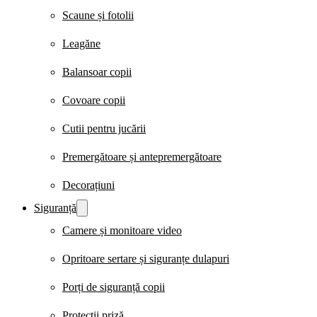
Scaune și fotolii
Leagăne
Balansoar copii
Covoare copii
Cutii pentru jucării
Premergătoare și antepremergătoare
Decorațiuni
Siguranță
Camere și monitoare video
Opritoare sertare și siguranțe dulapuri
Porți de siguranță copii
Protecții priză