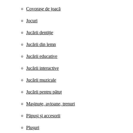
Covorașe de joacă
Jocuri
Jucării dentiție
Jucării din lemn
Jucării educative
Jucării interactive
Jucării muzicale
Jucării pentru pătuț
Mașinuțe, avioane, trenuri
Păpuși și accesorii
Plușuri