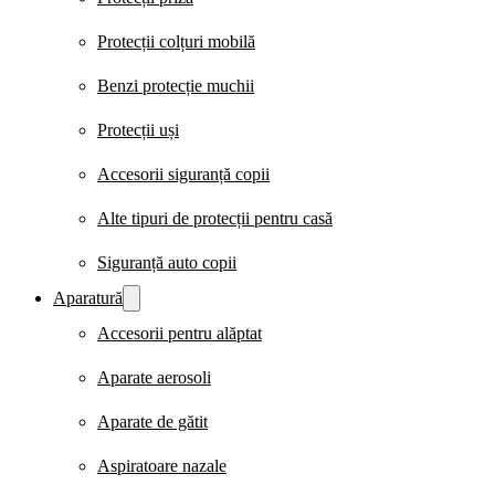
Protecții colțuri mobilă
Benzi protecție muchii
Protecții uși
Accesorii siguranță copii
Alte tipuri de protecții pentru casă
Siguranță auto copii
Aparatură
Accesorii pentru alăptat
Aparate aerosoli
Aparate de gătit
Aspiratoare nazale