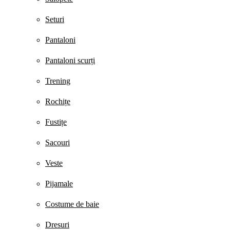
Seturi
Pantaloni
Pantaloni scurți
Trening
Rochițe
Fustițe
Sacouri
Veste
Pijamale
Costume de baie
Dresuri