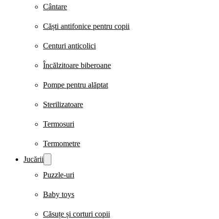
Cântare
Căști antifonice pentru copii
Centuri anticolici
Încălzitoare biberoane
Pompe pentru alăptat
Sterilizatoare
Termosuri
Termometre
Jucării
Puzzle-uri
Baby toys
Căsuțe și corturi copii