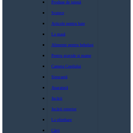
Produse de igienă
Scutece
Articole pentru baie
La masă
Alimente pentru bebeluși
Pentru gravide si mame
Camera Copilului
Siguranță
Aparatură
Jucării
Jucării exterior
La plimbare
Cărți