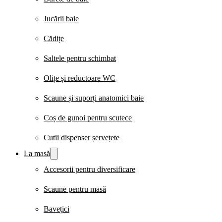
Jucării baie
Cădițe
Saltele pentru schimbat
Olițe și reductoare WC
Scaune și suporți anatomici baie
Coș de gunoi pentru scutece
Cutii dispenser șervețete
La masă
Accesorii pentru diversificare
Scaune pentru masă
Bavețici