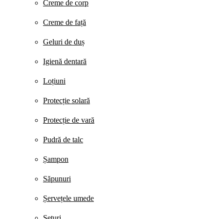
Creme de corp
Creme de față
Geluri de duș
Igienă dentară
Loțiuni
Protecție solară
Protecție de vară
Pudră de talc
Șampon
Săpunuri
Șervețele umede
Seturi