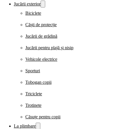
Jucării exterior
Biciclete
Căști de protecție
Jucării de grădină
Jucării pentru plajă și nisip
Vehicole electrice
Sporturi
Tobogan copii
Triciclete
Trotinete
Căsuțe pentru copii
La plimbare