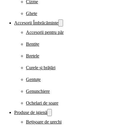
Cizme
Ghete
Accesorii Îmbrăcăminte
Accesorii pentru păr
Bentițe
Bretele
Curele și brățări
Gentuțe
Genunchiere
Ochelari de soare
Produse de igienă
Bețișoare de urechi