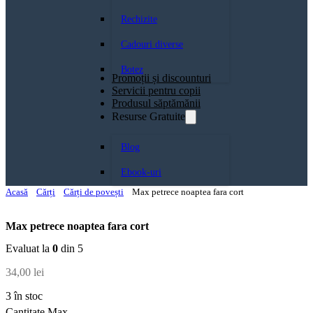
Rechizite
Cadouri diverse
Botez
Promoții și discounturi
Servicii pentru copii
Produsul săptămănii
Resurse Gratuite
Blog
Ebook-uri
Acasă
Cărți
Cărți de povești
Max petrece noaptea fara cort
Max petrece noaptea fara cort
Evaluat la
0
din 5
34,00
lei
3 în stoc
Cantitate Max