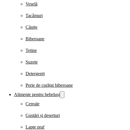
Veselă
Tacâmuri
Cănițe
Biberoane
Tetine
Suzete
Detergenți
Perie de curățat biberoane
Alimente pentru bebeluși
Cereale
Gustări și deserturi
Lapte praf