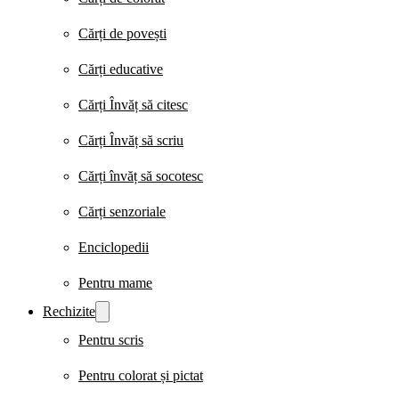
Cărți de povești
Cărți educative
Cărți Învăț să citesc
Cărți Învăț să scriu
Cărți învăț să socotesc
Cărți senzoriale
Enciclopedii
Pentru mame
Rechizite
Pentru scris
Pentru colorat și pictat