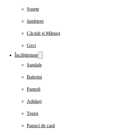
Șosete
Jambiere
Căciuli și Mănuși
Geci
Încălțăminte
Sandale
Balerini
Pantofi
Adidași
Teniși
Papuci de casă