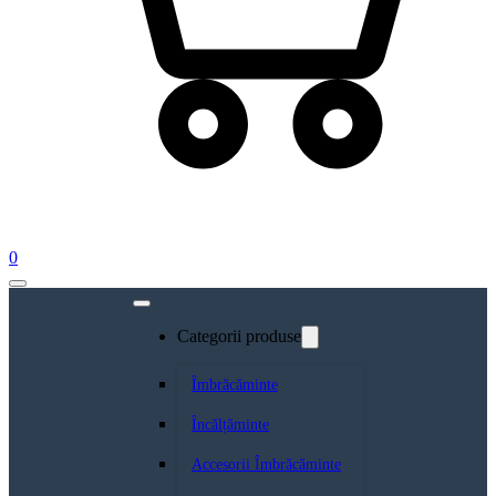
0
Categorii produse
Îmbrăcăminte
Încălțăminte
Accesorii Îmbrăcăminte