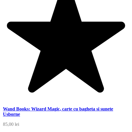
Wand Books: Wizard Magic, carte cu bagheta si sunete
Usborne
85,00
lei