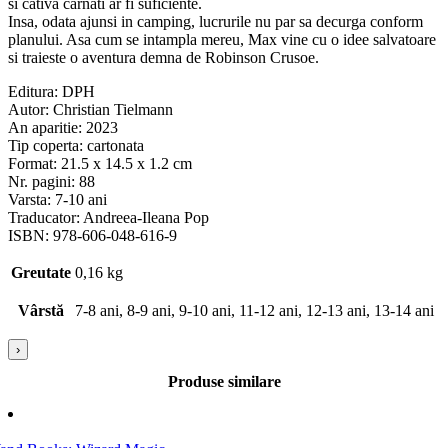
si cativa carnati ar fi suficiente.
Insa, odata ajunsi in camping, lucrurile nu par sa decurga conform
planului. Asa cum se intampla mereu, Max vine cu o idee salvatoare
si traieste o aventura demna de Robinson Crusoe.
Editura: DPH
Autor: Christian Tielmann
An aparitie: 2023
Tip coperta: cartonata
Format: 21.5 x 14.5 x 1.2 cm
Nr. pagini: 88
Varsta: 7-10 ani
Traducator: Andreea-Ileana Pop
ISBN: 978-606-048-616-9
Greutate
0,16 kg
Vârstă
7-8 ani, 8-9 ani, 9-10 ani, 11-12 ani, 12-13 ani, 13-14 ani
›
Produse similare