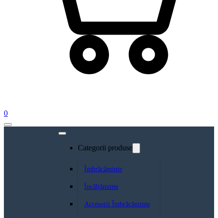
0
Categorii produse
Îmbrăcăminte
Încălțăminte
Accesorii Îmbrăcăminte