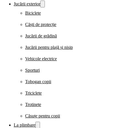
Jucării exterior
Biciclete
Căști de protecție
Jucării de grădină
Jucării pentru plajă și nisip
Vehicole electrice
Sporturi
Tobogan copii
Triciclete
Trotinete
Căsuțe pentru copii
La plimbare