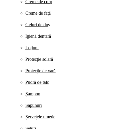
Creme de corp
Creme de față
Geluri de duș
Igienă dentară
Loțiuni
Protecție solară
Protecție de vară
Pudră de talc
Șampon
Săpunuri
Șervețele umede
Seturi