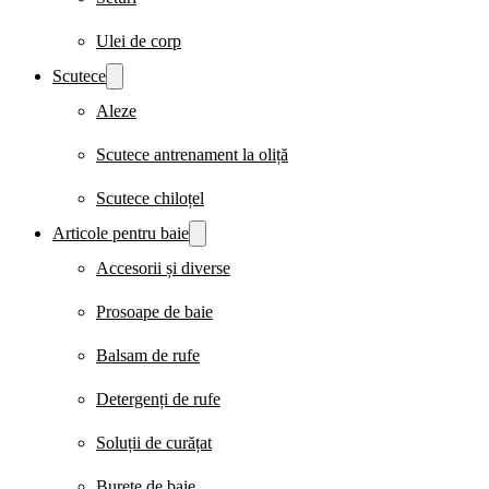
Ulei de corp
Scutece
Aleze
Scutece antrenament la oliță
Scutece chiloțel
Articole pentru baie
Accesorii și diverse
Prosoape de baie
Balsam de rufe
Detergenți de rufe
Soluții de curățat
Burete de baie