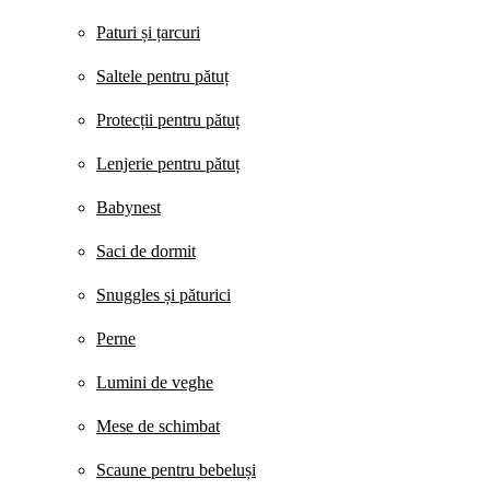
Paturi și țarcuri
Saltele pentru pătuț
Protecții pentru pătuț
Lenjerie pentru pătuț
Babynest
Saci de dormit
Snuggles și păturici
Perne
Lumini de veghe
Mese de schimbat
Scaune pentru bebeluși