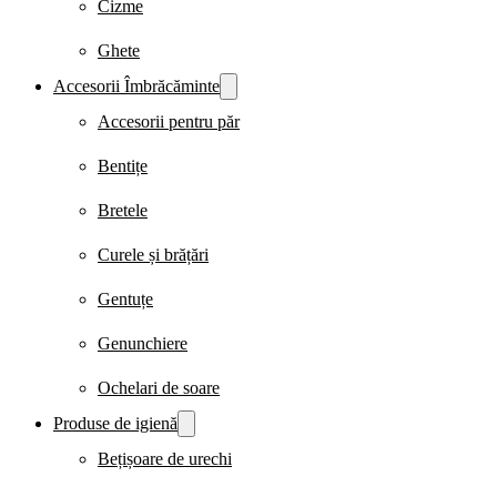
Cizme
Ghete
Accesorii Îmbrăcăminte
Accesorii pentru păr
Bentițe
Bretele
Curele și brățări
Gentuțe
Genunchiere
Ochelari de soare
Produse de igienă
Bețișoare de urechi