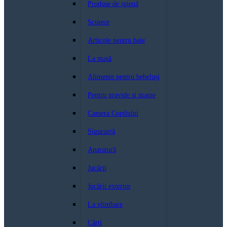
Produse de igienă
Scutece
Articole pentru baie
La masă
Alimente pentru bebeluși
Pentru gravide si mame
Camera Copilului
Siguranță
Aparatură
Jucării
Jucării exterior
La plimbare
Cărți