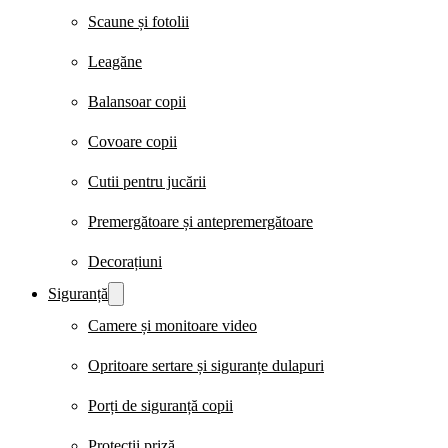
Scaune și fotolii
Leagăne
Balansoar copii
Covoare copii
Cutii pentru jucării
Premergătoare și antepremergătoare
Decorațiuni
Siguranță
Camere și monitoare video
Opritoare sertare și siguranțe dulapuri
Porți de siguranță copii
Protecții priză