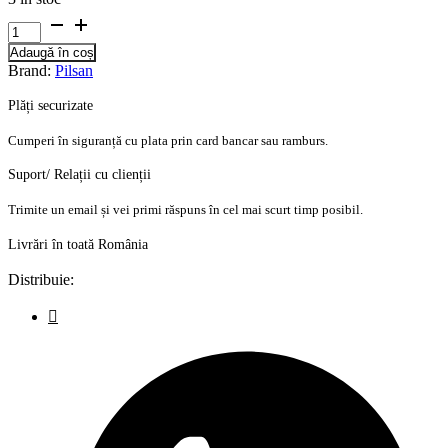
fost:
122,85 lei.
Cantitate
244,65 lei.
Masinuta
Adaugă în coș
Pilsan
Brand:
Pilsan
Jet
Car
Plăți securizate
blue
Cumperi în siguranță cu plata prin card bancar sau ramburs.
Suport/ Relații cu clienții
Trimite un email și vei primi răspuns în cel mai scurt timp posibil.
Livrări în toată România
Distribuie: