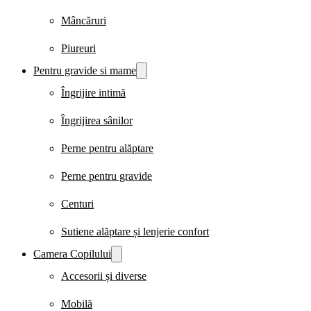
Mâncăruri
Piureuri
Pentru gravide si mame
Îngrijire intimă
Îngrijirea sânilor
Perne pentru alăptare
Perne pentru gravide
Centuri
Sutiene alăptare și lenjerie confort
Camera Copilului
Accesorii și diverse
Mobilă