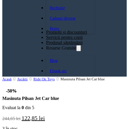
Rechizite
Cadouri diverse
Botez
Promoții și discounturi
Servicii pentru copii
Produsul săptămănii
Resurse Gratuite
Blog
Ebook-uri
Acasă
Jucării
Ride On Toys
Masinuta Pilsan Jet Car blue
-50%
-50%
Masinuta Pilsan Jet Car blue
Evaluat la
0
din 5
Prețul
Prețul
122,85
lei
244,65
lei
inițial
curent
a
este:
3 în stoc