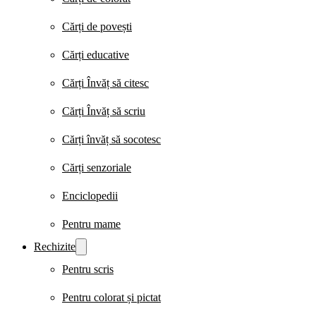
Cărți de povești
Cărți educative
Cărți Învăț să citesc
Cărți Învăț să scriu
Cărți învăț să socotesc
Cărți senzoriale
Enciclopedii
Pentru mame
Rechizite
Pentru scris
Pentru colorat și pictat