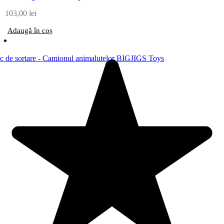
103,00
lei
Adaugă în coș