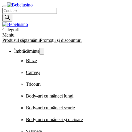
Products
search
Categorii
Meniu
Produsul săptămănii
Promoții și discounturi
Îmbrăcăminte
Bluze
Cămăși
Tricouri
Body-uri cu mâneci lungi
Body-uri cu mâneci scurte
Body-uri cu mâneci și picioare
Salopete