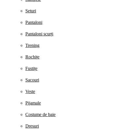
Seturi
Pantaloni
Pantaloni scurți
Trening
Rochițe
Fustițe
Sacouri
Veste
Pijamale
Costume de baie
Dresuri