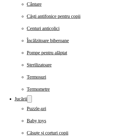
Cântare
Căști antifonice pentru copii
Centuri anticolici
Încălzitoare biberoane
Pompe pentru alăptat
Sterilizatoare
Termosuri
Termometre
Jucării
Puzzle-uri
Baby toys
Căsuțe și corturi copii