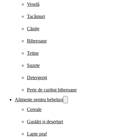
Veselă
Tacâmuri
Cănițe
Biberoane
Tetine
Suzete
Detergenți
Perie de curățat biberoane
Alimente pentru bebeluși
Cereale
Gustări și deserturi
Lapte praf