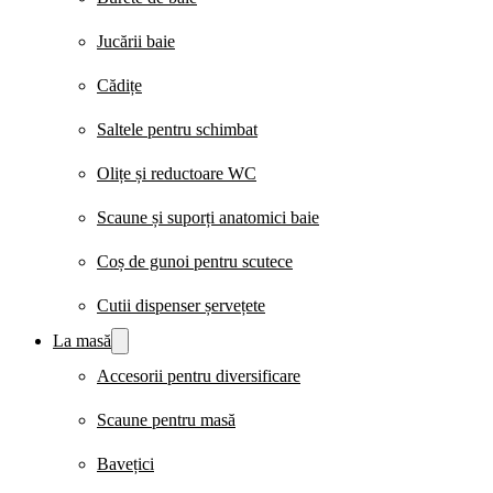
Jucării baie
Cădițe
Saltele pentru schimbat
Olițe și reductoare WC
Scaune și suporți anatomici baie
Coș de gunoi pentru scutece
Cutii dispenser șervețete
La masă
Accesorii pentru diversificare
Scaune pentru masă
Bavețici