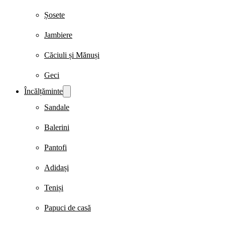
Șosete
Jambiere
Căciuli și Mănuși
Geci
Încălțăminte
Sandale
Balerini
Pantofi
Adidași
Teniși
Papuci de casă