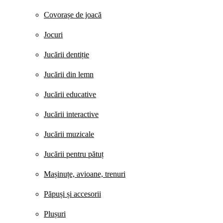
Covorașe de joacă
Jocuri
Jucării dentiție
Jucării din lemn
Jucării educative
Jucării interactive
Jucării muzicale
Jucării pentru pătuț
Mașinuțe, avioane, trenuri
Păpuși și accesorii
Plușuri