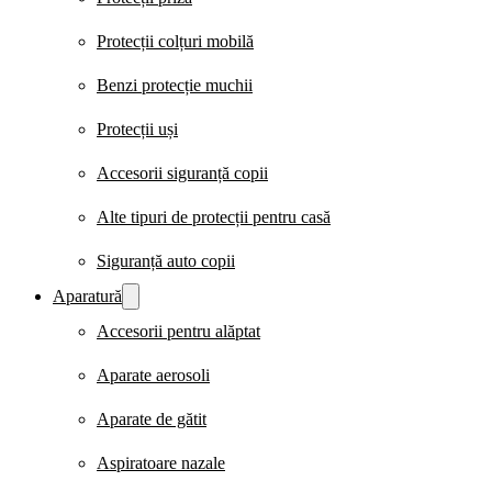
Protecții colțuri mobilă
Benzi protecție muchii
Protecții uși
Accesorii siguranță copii
Alte tipuri de protecții pentru casă
Siguranță auto copii
Aparatură
Accesorii pentru alăptat
Aparate aerosoli
Aparate de gătit
Aspiratoare nazale