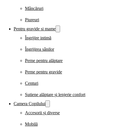
Mâncăruri
Piureuri
Pentru gravide si mame
Îngrijire intimă
Îngrijirea sânilor
Perne pentru alăptare
Perne pentru gravide
Centuri
Sutiene alăptare și lenjerie confort
Camera Copilului
Accesorii și diverse
Mobilă