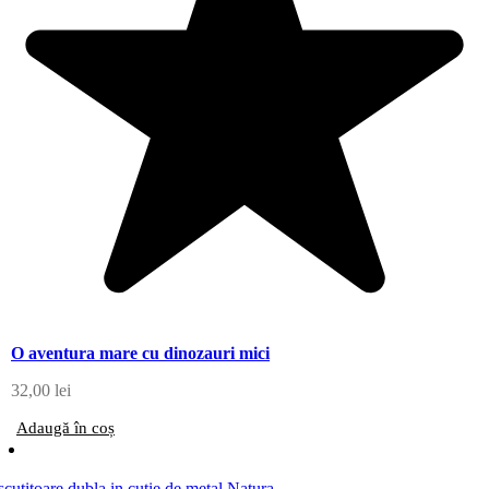
O aventura mare cu dinozauri mici
32,00
lei
Adaugă în coș