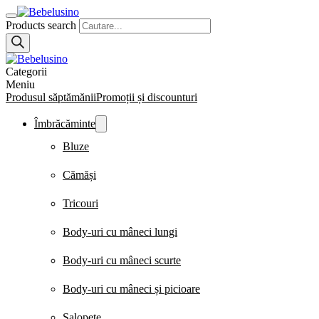
Products search
Categorii
Meniu
Produsul săptămănii
Promoții și discounturi
Îmbrăcăminte
Bluze
Cămăși
Tricouri
Body-uri cu mâneci lungi
Body-uri cu mâneci scurte
Body-uri cu mâneci și picioare
Salopete