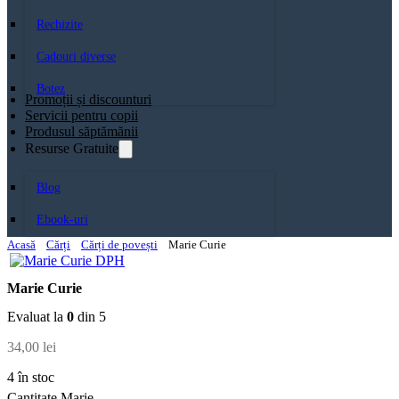
Rechizite
Cadouri diverse
Botez
Promoții și discounturi
Servicii pentru copii
Produsul săptămănii
Resurse Gratuite
Blog
Ebook-uri
Acasă
Cărți
Cărți de povești
Marie Curie
Marie Curie
Evaluat la
0
din 5
34,00
lei
4 în stoc
Cantitate Marie