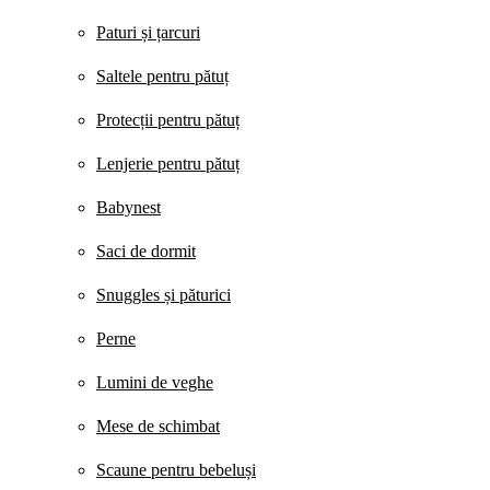
Paturi și țarcuri
Saltele pentru pătuț
Protecții pentru pătuț
Lenjerie pentru pătuț
Babynest
Saci de dormit
Snuggles și păturici
Perne
Lumini de veghe
Mese de schimbat
Scaune pentru bebeluși