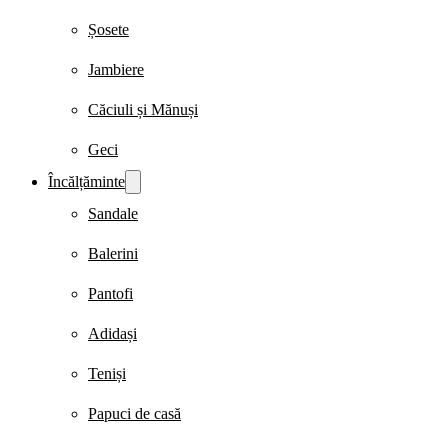
Șosete
Jambiere
Căciuli și Mănuși
Geci
Încălțăminte
Sandale
Balerini
Pantofi
Adidași
Teniși
Papuci de casă