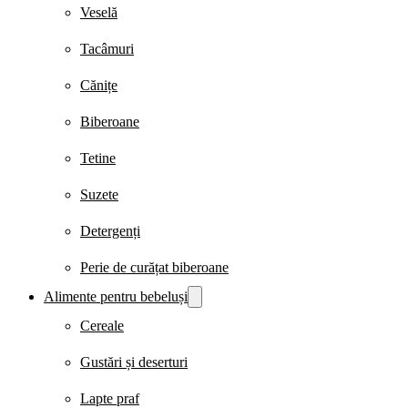
Veselă
Tacâmuri
Cănițe
Biberoane
Tetine
Suzete
Detergenți
Perie de curățat biberoane
Alimente pentru bebeluși
Cereale
Gustări și deserturi
Lapte praf