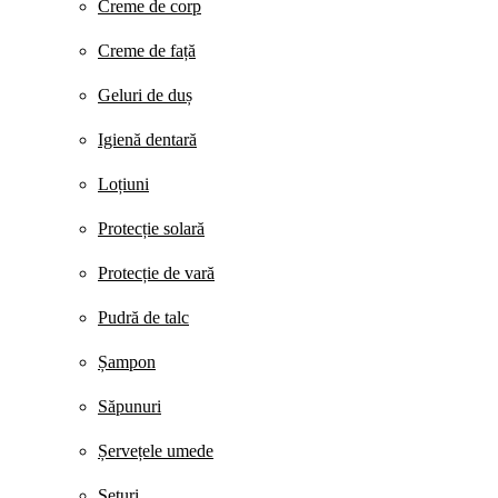
Creme de corp
Creme de față
Geluri de duș
Igienă dentară
Loțiuni
Protecție solară
Protecție de vară
Pudră de talc
Șampon
Săpunuri
Șervețele umede
Seturi