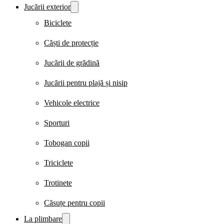
Jucării exterior
Biciclete
Căști de protecție
Jucării de grădină
Jucării pentru plajă și nisip
Vehicole electrice
Sporturi
Tobogan copii
Triciclete
Trotinete
Căsuțe pentru copii
La plimbare