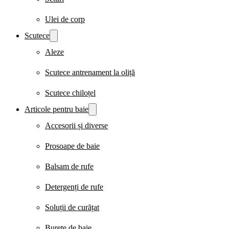
Ulei de corp
Scutece
Aleze
Scutece antrenament la oliță
Scutece chiloțel
Articole pentru baie
Accesorii și diverse
Prosoape de baie
Balsam de rufe
Detergenți de rufe
Soluții de curățat
Burete de baie