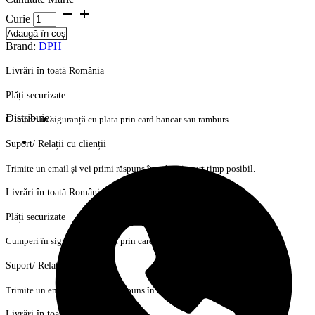
Curie
Adaugă în coș
Brand:
DPH
Livrări în toată România
Plăți securizate
Distribuie:
Cumperi în siguranță cu plata prin card bancar sau ramburs.
Suport/ Relații cu clienții
Trimite un email și vei primi răspuns în cel mai scurt timp posibil.
Livrări în toată România
Plăți securizate
Cumperi în siguranță cu plata prin card bancar sau ramburs.
Suport/ Relații cu clienții
Trimite un email și vei primi răspuns în cel mai scurt timp posibil.
Livrări în toată România