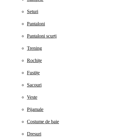
Seturi
Pantaloni
Pantaloni scurți
Trening
Rochițe
Fustițe
Sacouri
Veste
Pijamale
Costume de baie
Dresuri