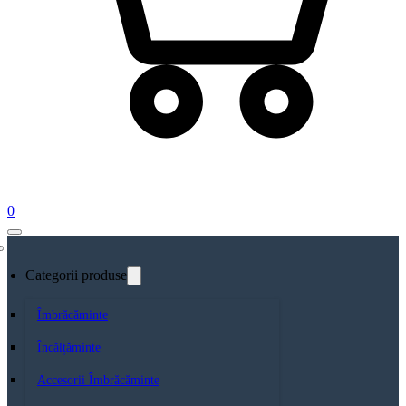
0
Categorii produse
Îmbrăcăminte
Încălțăminte
Accesorii Îmbrăcăminte