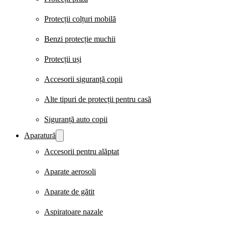
Protecții colțuri mobilă
Benzi protecție muchii
Protecții uși
Accesorii siguranță copii
Alte tipuri de protecții pentru casă
Siguranță auto copii
Aparatură
Accesorii pentru alăptat
Aparate aerosoli
Aparate de gătit
Aspiratoare nazale