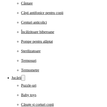
Cântare
Căști antifonice pentru copii
Centuri anticolici
Încălzitoare biberoane
Pompe pentru alăptat
Sterilizatoare
Termosuri
Termometre
Jucării
Puzzle-uri
Baby toys
Căsuțe și corturi copii