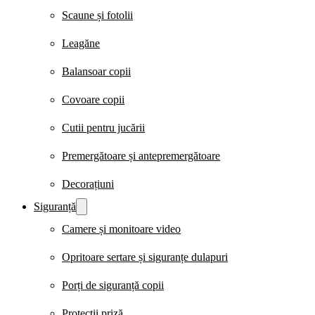
Scaune și fotolii
Leagăne
Balansoar copii
Covoare copii
Cutii pentru jucării
Premergătoare și antepremergătoare
Decorațiuni
Siguranță
Camere și monitoare video
Opritoare sertare și siguranțe dulapuri
Porți de siguranță copii
Protecții priză