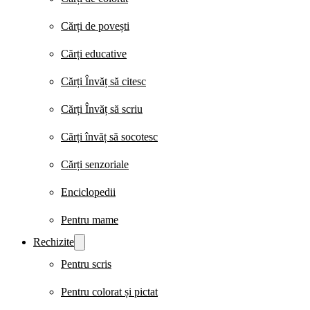
Cărți de povești
Cărți educative
Cărți Învăț să citesc
Cărți Învăț să scriu
Cărți învăț să socotesc
Cărți senzoriale
Enciclopedii
Pentru mame
Rechizite
Pentru scris
Pentru colorat și pictat