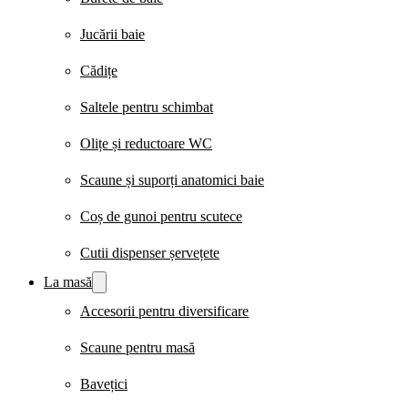
Jucării baie
Cădițe
Saltele pentru schimbat
Olițe și reductoare WC
Scaune și suporți anatomici baie
Coș de gunoi pentru scutece
Cutii dispenser șervețete
La masă
Accesorii pentru diversificare
Scaune pentru masă
Bavețici