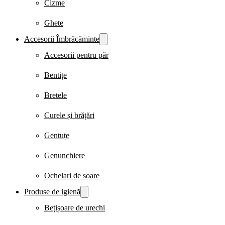
Cizme
Ghete
Accesorii Îmbrăcăminte
Accesorii pentru păr
Bentițe
Bretele
Curele și brățări
Gentuțe
Genunchiere
Ochelari de soare
Produse de igienă
Bețișoare de urechi