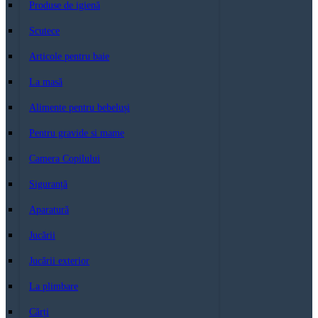
Produse de igienă
Scutece
Articole pentru baie
La masă
Alimente pentru bebeluși
Pentru gravide si mame
Camera Copilului
Siguranță
Aparatură
Jucării
Jucării exterior
La plimbare
Cărți