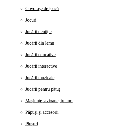
Covorașe de joacă
Jocuri
Jucării dentiție
Jucării din lemn
Jucării educative
Jucării interactive
Jucării muzicale
Jucării pentru pătuț
Mașinuțe, avioane, trenuri
Păpuși și accesorii
Plușuri