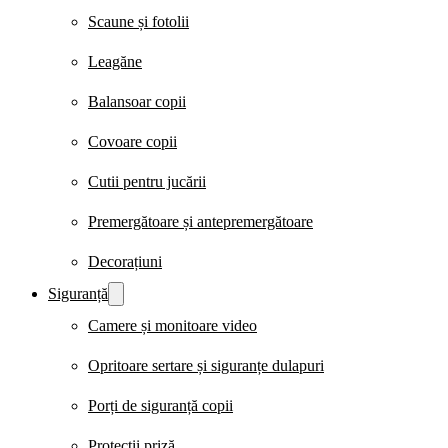
Scaune și fotolii
Leagăne
Balansoar copii
Covoare copii
Cutii pentru jucării
Premergătoare și antepremergătoare
Decorațiuni
Siguranță
Camere și monitoare video
Opritoare sertare și siguranțe dulapuri
Porți de siguranță copii
Protecții priză