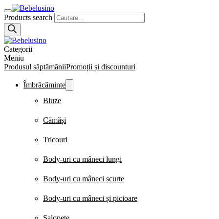
Products search
Categorii
Meniu
Produsul săptămănii
Promoții și discounturi
Îmbrăcăminte
Bluze
Cămăși
Tricouri
Body-uri cu mâneci lungi
Body-uri cu mâneci scurte
Body-uri cu mâneci și picioare
Salopete