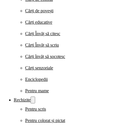
Cărți de povești
Cărți educative
Cărți Învăț să citesc
Cărți Învăț să scriu
Cărți învăț să socotesc
Cărți senzoriale
Enciclopedii
Pentru mame
Rechizite
Pentru scris
Pentru colorat și pictat