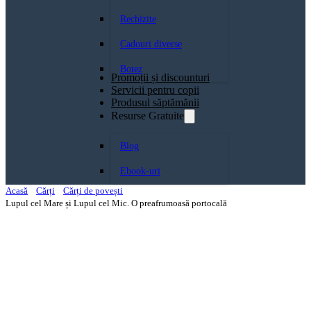
Rechizite
Cadouri diverse
Botez
Promoții și discounturi
Servicii pentru copii
Produsul săptămănii
Resurse Gratuite
Blog
Ebook-uri
Acasă
Cărți
Cărți de povești
Lupul cel Mare și Lupul cel Mic. O preafrumoasă portocală