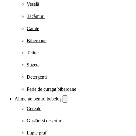
Veselă
Tacâmuri
Cănițe
Biberoane
Tetine
Suzete
Detergenți
Perie de curățat biberoane
Alimente pentru bebeluși
Cereale
Gustări și deserturi
Lapte praf