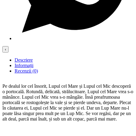
‹
Descriere
Informații
Recenzii (0)
Pe dealul lor cel însorit, Lupul cel Mare și Lupul cel Mic descoperă
o portocală. Rotundă, delicată, strălucitoare. Lupul cel Mare vrea s-o
mănânce. Lupul cel Mic vrea s-o mângâie. Însă preafrumoasa
portocală se rostogolește la vale și se pierde undeva, departe. Plecat
în căutarea ei, Lupul cel Mic se pierde și el. Dar un Lup Mare nu-l
poate lăsa singur prea mult pe un Lup Mic. Se vor regăsi, dar pe un
alt deal, parcă mai înalt, și sub un alt copac, parcă mai mare.