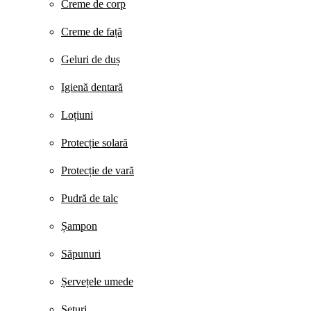
Creme de corp
Creme de față
Geluri de duș
Igienă dentară
Loțiuni
Protecție solară
Protecție de vară
Pudră de talc
Șampon
Săpunuri
Șervețele umede
Seturi