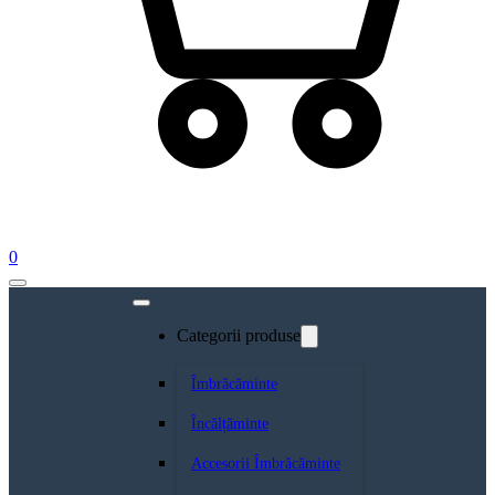
0
Categorii produse
Îmbrăcăminte
Încălțăminte
Accesorii Îmbrăcăminte