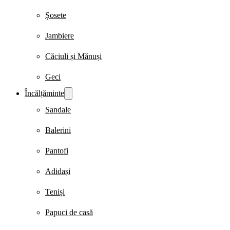
Șosete
Jambiere
Căciuli și Mănuși
Geci
Încălțăminte
Sandale
Balerini
Pantofi
Adidași
Teniși
Papuci de casă