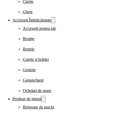
Cizme
Ghete
Accesorii Îmbrăcăminte
Accesorii pentru păr
Bentițe
Bretele
Curele și brățări
Gentuțe
Genunchiere
Ochelari de soare
Produse de igienă
Bețișoare de urechi