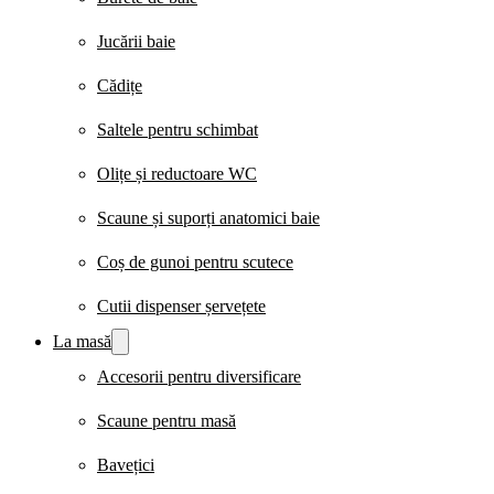
Jucării baie
Cădițe
Saltele pentru schimbat
Olițe și reductoare WC
Scaune și suporți anatomici baie
Coș de gunoi pentru scutece
Cutii dispenser șervețete
La masă
Accesorii pentru diversificare
Scaune pentru masă
Bavețici