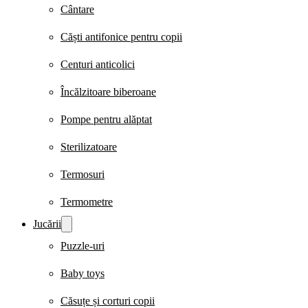
Cântare
Căști antifonice pentru copii
Centuri anticolici
Încălzitoare biberoane
Pompe pentru alăptat
Sterilizatoare
Termosuri
Termometre
Jucării
Puzzle-uri
Baby toys
Căsuțe și corturi copii