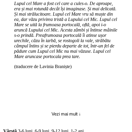
Lupul cel Mare a fost cel care a cules-o. De aproape,
era și mai rotundă decât își imaginase. Și mai delicată.
Și mai strălucitoare. Lupul cel Mare vru să muște din
ea, dar văzu privirea tristă a Lupului cel Mic. Lupul cel
Mare se uită la frumoasa portocală, oftă, apoi i-o
aruncă Lupului cel Mic. Acesta zâmbi și întinse mâinile
s-o prindă. Preafrumoasa portocală îi atinse ușor
urechile, căzu în iarbă, se rostogoli la vale, străbătu
câmpul întins și se pierdu departe de tot, într-un fel de
pădure cum Lupul cel Mic nu mai văzuse. Lupul cel
Mare aruncase portocala prea tare.
(traducere de Lavinia Braniște)
Vezi mai mult ↓
Vârstă
3-6 luni, 6-9 luni, 9-12 luni, 1-2 ani