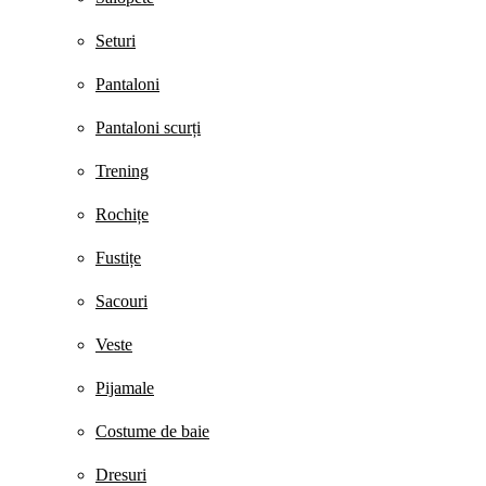
Seturi
Pantaloni
Pantaloni scurți
Trening
Rochițe
Fustițe
Sacouri
Veste
Pijamale
Costume de baie
Dresuri