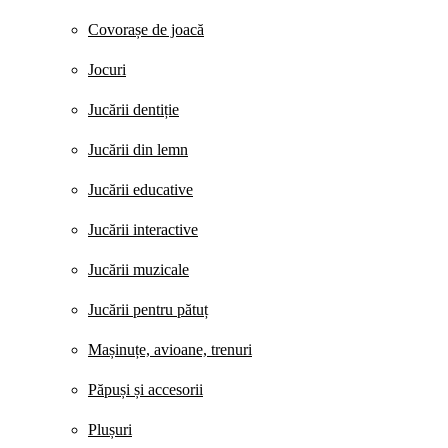
Covorașe de joacă
Jocuri
Jucării dentiție
Jucării din lemn
Jucării educative
Jucării interactive
Jucării muzicale
Jucării pentru pătuț
Mașinuțe, avioane, trenuri
Păpuși și accesorii
Plușuri