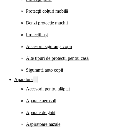
Protecții colțuri mobilă
Benzi protecție muchii
Protecții uși
Accesorii siguranță copii
Alte tipuri de protecții pentru casă
Siguranță auto copii
Aparatură
Accesorii pentru alăptat
Aparate aerosoli
Aparate de gătit
Aspiratoare nazale