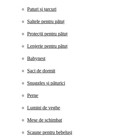
Paturi și țarcuri
Saltele pentru pătuț
Protecții pentru pătuț
Lenjerie pentru pătuț
Babynest
Saci de dormit
Snuggles și păturici
Perne
Lumini de veghe
Mese de schimbat
Scaune pentru bebeluși