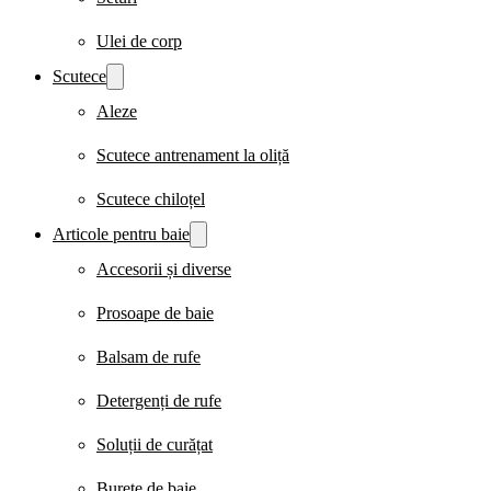
Ulei de corp
Scutece
Aleze
Scutece antrenament la oliță
Scutece chiloțel
Articole pentru baie
Accesorii și diverse
Prosoape de baie
Balsam de rufe
Detergenți de rufe
Soluții de curățat
Burete de baie