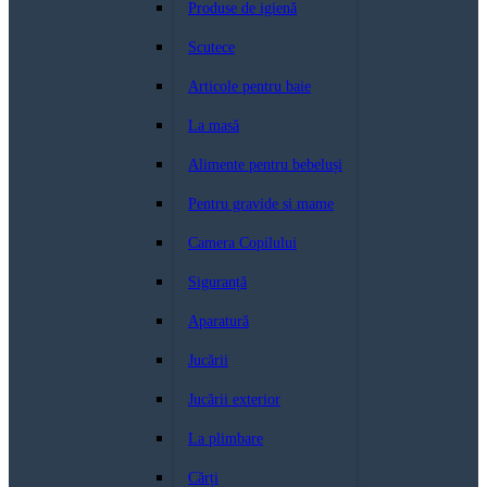
Produse de igienă
Scutece
Articole pentru baie
La masă
Alimente pentru bebeluși
Pentru gravide si mame
Camera Copilului
Siguranță
Aparatură
Jucării
Jucării exterior
La plimbare
Cărți