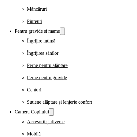
Mâncăruri
Piureuri
Pentru gravide si mame
Îngrijire intimă
Îngrijirea sânilor
Perne pentru alăptare
Perne pentru gravide
Centuri
Sutiene alăptare și lenjerie confort
Camera Copilului
Accesorii și diverse
Mobilă