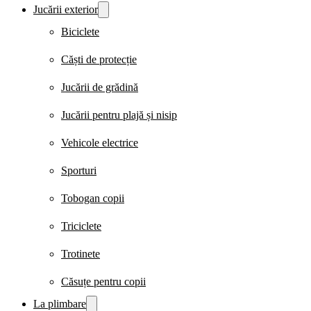
Jucării exterior
Biciclete
Căști de protecție
Jucării de grădină
Jucării pentru plajă și nisip
Vehicole electrice
Sporturi
Tobogan copii
Triciclete
Trotinete
Căsuțe pentru copii
La plimbare