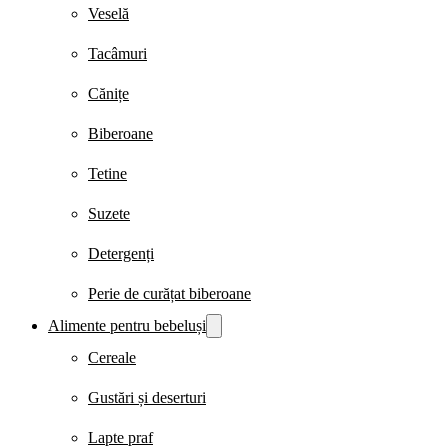
Veselă
Tacâmuri
Cănițe
Biberoane
Tetine
Suzete
Detergenți
Perie de curățat biberoane
Alimente pentru bebeluși
Cereale
Gustări și deserturi
Lapte praf