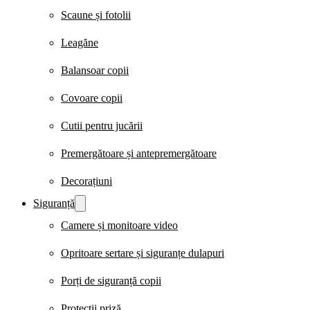
Scaune și fotolii
Leagăne
Balansoar copii
Covoare copii
Cutii pentru jucării
Premergătoare și antepremergătoare
Decorațiuni
Siguranță
Camere și monitoare video
Opritoare sertare și siguranțe dulapuri
Porți de siguranță copii
Protecții priză