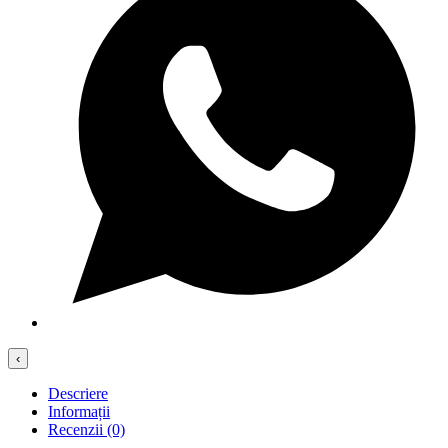
‹
Descriere
Informații
Recenzii (0)