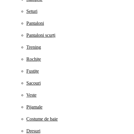
Seturi
Pantaloni
Pantaloni scurți
Trening
Rochițe
Fustițe
Sacouri
Veste
Pijamale
Costume de baie
Dresuri