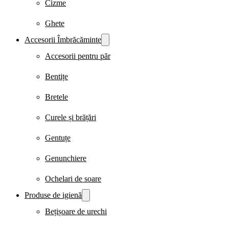
Cizme
Ghete
Accesorii Îmbrăcăminte
Accesorii pentru păr
Bentițe
Bretele
Curele și brățări
Gentuțe
Genunchiere
Ochelari de soare
Produse de igienă
Bețișoare de urechi