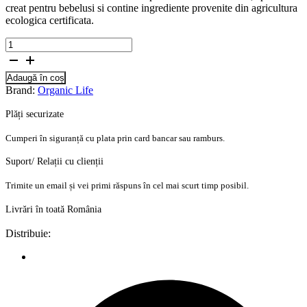
creat pentru bebelusi si contine ingrediente provenite din agricultura
ecologica certificata.
Cantitate
Mancare
din
Adaugă în coș
legume,
Brand:
Organic Life
linte
si
Plăți securizate
quinoa
230g,
Cumperi în siguranță cu plata prin card bancar sau ramburs.
+10
luni,
Suport/ Relații cu clienții
Eco
Trimite un email și vei primi răspuns în cel mai scurt timp posibil.
Livrări în toată România
Distribuie: