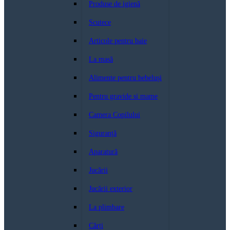
Produse de igienă
Scutece
Articole pentru baie
La masă
Alimente pentru bebeluși
Pentru gravide si mame
Camera Copilului
Siguranță
Aparatură
Jucării
Jucării exterior
La plimbare
Cărți