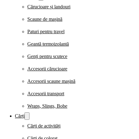
Cărucioare și landouri
Scaune de mașină
Paturi pentru travel
Geantă termoizolantă
Genți pentru scutece
Accesorii cărucioare
Accesorii scaune mașină
Accesorii transport
Wraps, Slings, Bobe
Cărți
Cărți de activități
Cărți de colorat