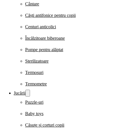
Cântare
Căști antifonice pentru copii
Centuri anticolici
Încălzitoare biberoane
Pompe pentru alăptat
Sterilizatoare
Termosuri
Termometre
Jucării
Puzzle-uri
Baby toys
Căsuțe și corturi copii