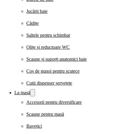
Jucării baie
Cădițe
Saltele pentru schimbat
Olițe și reductoare WC
Scaune și suporți anatomici baie
Coș de gunoi pentru scutece
Cutii dispenser șervețete
La masă
Accesorii pentru diversificare
Scaune pentru masă
Bavețici