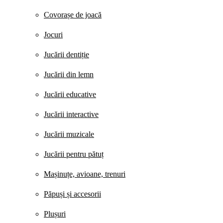
Covorașe de joacă
Jocuri
Jucării dentiție
Jucării din lemn
Jucării educative
Jucării interactive
Jucării muzicale
Jucării pentru pătuț
Mașinuțe, avioane, trenuri
Păpuși și accesorii
Plușuri