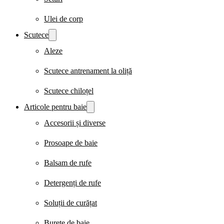
Ulei de corp
Scutece
Aleze
Scutece antrenament la oliță
Scutece chiloțel
Articole pentru baie
Accesorii și diverse
Prosoape de baie
Balsam de rufe
Detergenți de rufe
Soluții de curățat
Burete de baie