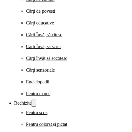
Cărți de povești
Cărți educative
Cărți Învăț să citesc
Cărți Învăț să scriu
Cărți învăț să socotesc
Cărți senzoriale
Enciclopedii
Pentru mame
Rechizite
Pentru scris
Pentru colorat și pictat