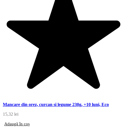
Mancare din orez, curcan si legume 230g, +10 luni, Eco
15,32
lei
Adaugă în coș