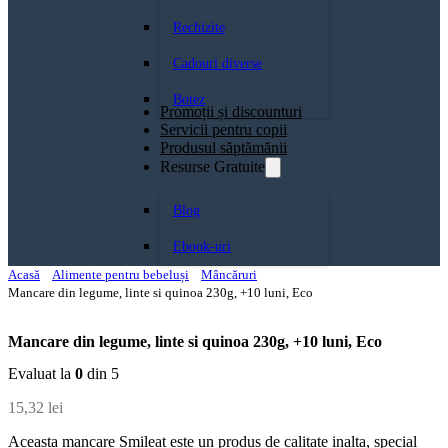
Rechizite
Cadouri diverse
Botez
Promoții și discounturi
Servicii pentru copii
Produsul săptămănii
Resurse Gratuite
Blog
Ebook-uri
Acasă
Alimente pentru bebeluși
Mâncăruri
Mancare din legume, linte si quinoa 230g, +10 luni, Eco
Mancare din legume, linte si quinoa 230g, +10 luni, Eco
Evaluat la
0
din 5
15,32
lei
Aceasta mancare Smileat este un produs de calitate inalta, special