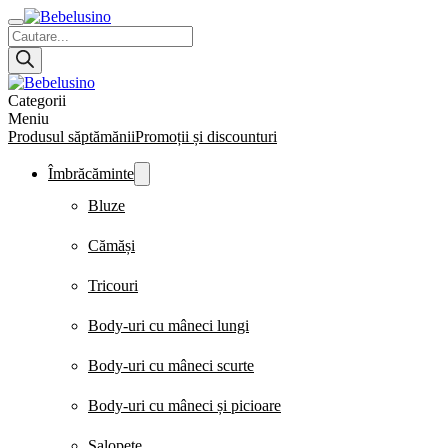
Products
search
Categorii
Meniu
Produsul săptămănii
Promoții și discounturi
Îmbrăcăminte
Bluze
Cămăși
Tricouri
Body-uri cu mâneci lungi
Body-uri cu mâneci scurte
Body-uri cu mâneci și picioare
Salopete