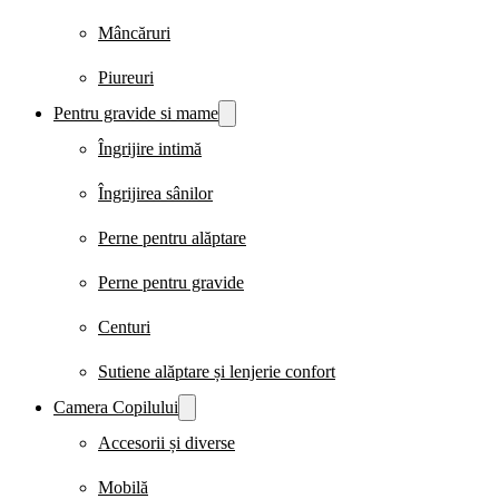
Mâncăruri
Piureuri
Pentru gravide si mame
Îngrijire intimă
Îngrijirea sânilor
Perne pentru alăptare
Perne pentru gravide
Centuri
Sutiene alăptare și lenjerie confort
Camera Copilului
Accesorii și diverse
Mobilă