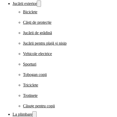
Jucării exterior
Biciclete
Căști de protecție
Jucării de grădină
Jucării pentru plajă și nisip
Vehicole electrice
Sporturi
Tobogan copii
Triciclete
Trotinete
Căsuțe pentru copii
La plimbare