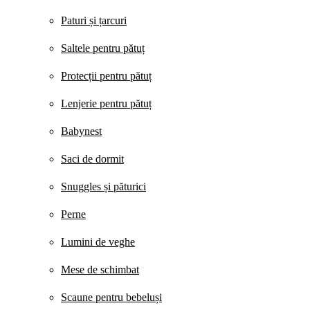
Paturi și țarcuri
Saltele pentru pătuț
Protecții pentru pătuț
Lenjerie pentru pătuț
Babynest
Saci de dormit
Snuggles și păturici
Perne
Lumini de veghe
Mese de schimbat
Scaune pentru bebeluși