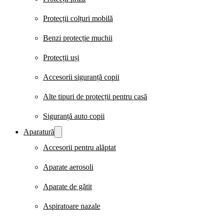
Protecții colțuri mobilă
Benzi protecție muchii
Protecții uși
Accesorii siguranță copii
Alte tipuri de protecții pentru casă
Siguranță auto copii
Aparatură
Accesorii pentru alăptat
Aparate aerosoli
Aparate de gătit
Aspiratoare nazale