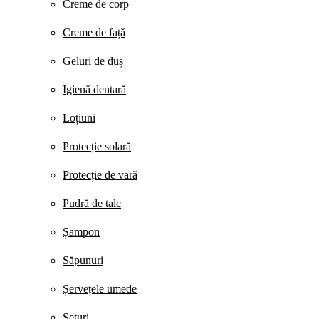
Creme de corp
Creme de față
Geluri de duș
Igienă dentară
Loțiuni
Protecție solară
Protecție de vară
Pudră de talc
Șampon
Săpunuri
Șervețele umede
Seturi