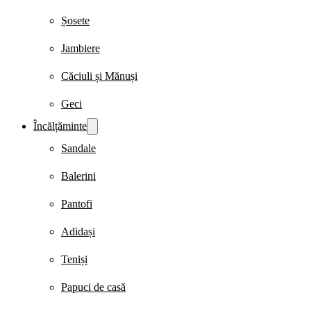
Șosete
Jambiere
Căciuli și Mănuși
Geci
Încălțăminte
Sandale
Balerini
Pantofi
Adidași
Teniși
Papuci de casă