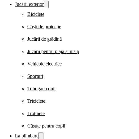
Jucării exterior
Biciclete
Căști de protecție
Jucării de grădină
Jucării pentru plajă și nisip
Vehicole electrice
Sporturi
Tobogan copii
Triciclete
Trotinete
Căsuțe pentru copii
La plimbare