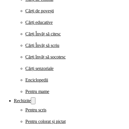
Cărți de povești
Cărți educative
Cărți Învăț să citesc
Cărți Învăț să scriu
Cărți învăț să socotesc
Cărți senzoriale
Enciclopedii
Pentru mame
Rechizite
Pentru scris
Pentru colorat și pictat