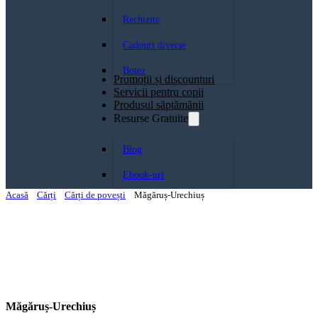
Rechizite
Cadouri diverse
Botez
Promoții și discounturi
Servicii pentru copii
Produsul săptămănii
Resurse Gratuite
Blog
Ebook-uri
Acasă
Cărți
Cărți de povești
Măgăruș-Urechiuș
Măgăruș-Urechiuș