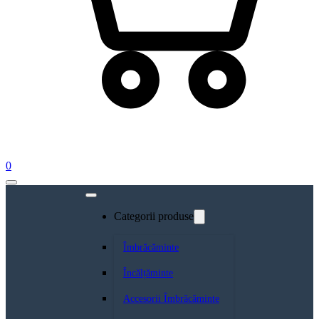
0
Categorii produse
Îmbrăcăminte
Încălțăminte
Accesorii Îmbrăcăminte