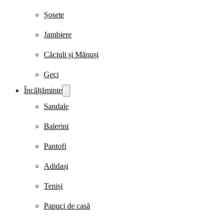
Șosete
Jambiere
Căciuli și Mănuși
Geci
Încălțăminte
Sandale
Balerini
Pantofi
Adidași
Teniși
Papuci de casă