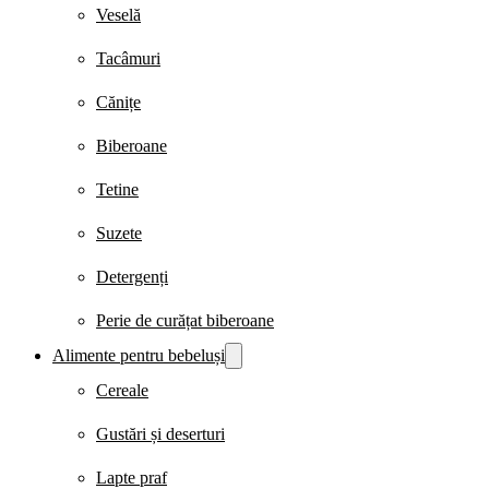
Veselă
Tacâmuri
Cănițe
Biberoane
Tetine
Suzete
Detergenți
Perie de curățat biberoane
Alimente pentru bebeluși
Cereale
Gustări și deserturi
Lapte praf