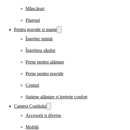
Mâncăruri
Piureuri
Pentru gravide si mame
Îngrijire intimă
Îngrijirea sânilor
Perne pentru alăptare
Perne pentru gravide
Centuri
Sutiene alăptare și lenjerie confort
Camera Copilului
Accesorii și diverse
Mobilă