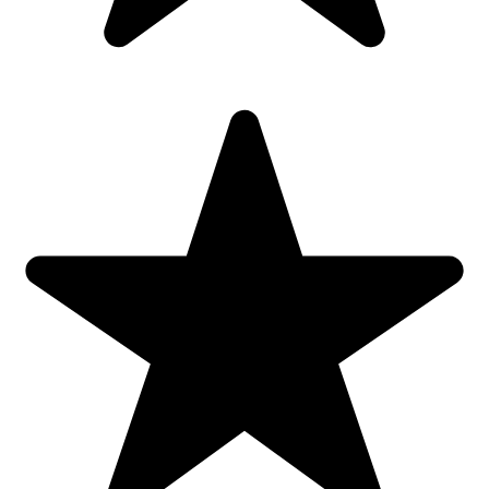
Aventuri neasteptate
43,00
lei
Adaugă în coș