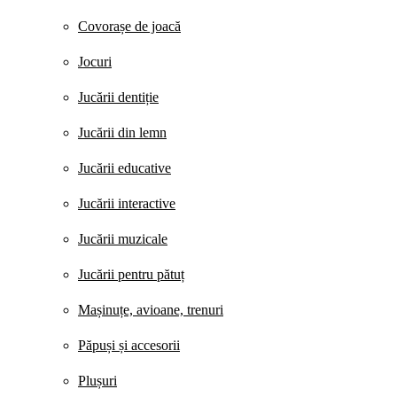
Covorașe de joacă
Jocuri
Jucării dentiție
Jucării din lemn
Jucării educative
Jucării interactive
Jucării muzicale
Jucării pentru pătuț
Mașinuțe, avioane, trenuri
Păpuși și accesorii
Plușuri