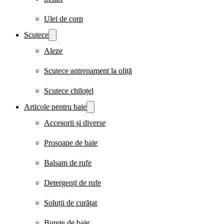
Ulei de corp
Scutece
Aleze
Scutece antrenament la oliță
Scutece chiloțel
Articole pentru baie
Accesorii și diverse
Prosoape de baie
Balsam de rufe
Detergenți de rufe
Soluții de curățat
Burete de baie