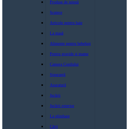
Produse de igienă
Scutece
Articole pentru baie
La masă
Alimente pentru bebeluși
Pentru gravide si mame
Camera Copilului
Siguranță
Aparatură
Jucării
Jucării exterior
La plimbare
Cărți