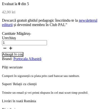
Evaluat la
0
din 5
42,00
lei
Descarcă gratuit ghidul pedagogic înscriindu-te la
newsletterul
editurii
și devenind membru în Club PAL”
Cantitate Măgăruș-
Urechiuș
Adaugă în coș
Brand:
Portocala Albastră
Plăți securizate
Cumperi în siguranță cu plata prin card bancar sau ramburs.
Suport/ Relații cu clienții
Trimite un email și vei primi răspuns în cel mai scurt timp posibil.
Livrări în toată România