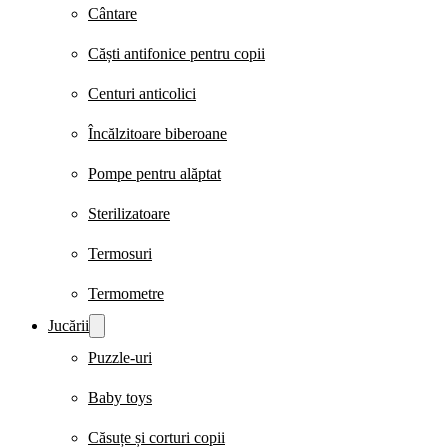
Cântare
Căști antifonice pentru copii
Centuri anticolici
Încălzitoare biberoane
Pompe pentru alăptat
Sterilizatoare
Termosuri
Termometre
Jucării
Puzzle-uri
Baby toys
Căsuțe și corturi copii