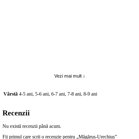
Vezi mai mult ↓
Vârstă
4-5 ani, 5-6 ani, 6-7 ani, 7-8 ani, 8-9 ani
Recenzii
Nu există recenzii până acum.
Fii primul care scrii o recenzie pentru „Măgăruș-Urechiuș”
Trebuie să fii
autentificat
pentru a publica o recenzie.
›
Produse similare