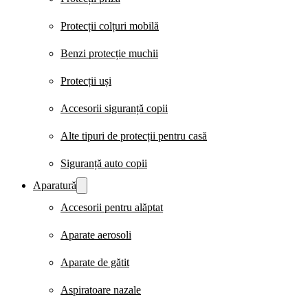
Protecții colțuri mobilă
Benzi protecție muchii
Protecții uși
Accesorii siguranță copii
Alte tipuri de protecții pentru casă
Siguranță auto copii
Aparatură
Accesorii pentru alăptat
Aparate aerosoli
Aparate de gătit
Aspiratoare nazale