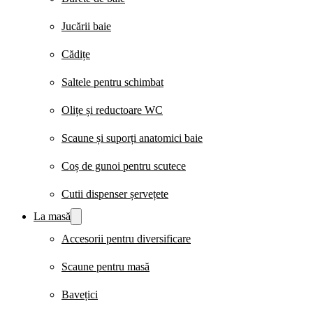
Jucării baie
Cădițe
Saltele pentru schimbat
Olițe și reductoare WC
Scaune și suporți anatomici baie
Coș de gunoi pentru scutece
Cutii dispenser șervețete
La masă
Accesorii pentru diversificare
Scaune pentru masă
Bavețici