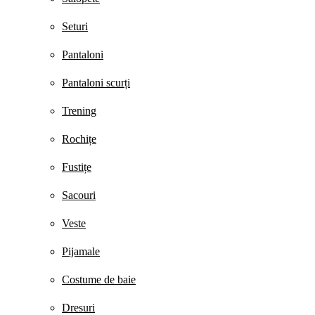
Seturi
Pantaloni
Pantaloni scurți
Trening
Rochițe
Fustițe
Sacouri
Veste
Pijamale
Costume de baie
Dresuri