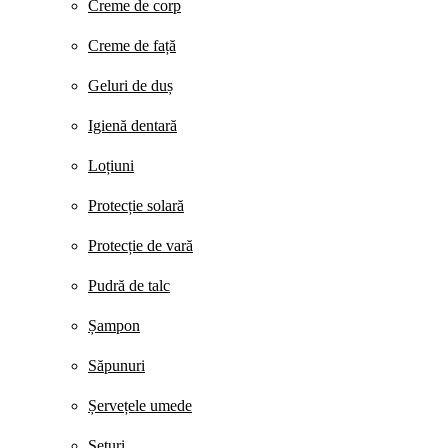
Creme de corp
Creme de față
Geluri de duș
Igienă dentară
Loțiuni
Protecție solară
Protecție de vară
Pudră de talc
Șampon
Săpunuri
Șervețele umede
Seturi