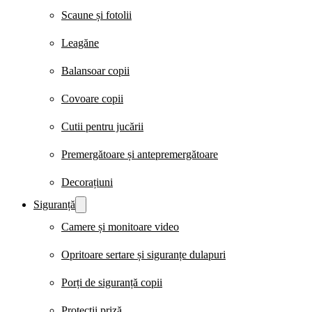
Scaune și fotolii
Leagăne
Balansoar copii
Covoare copii
Cutii pentru jucării
Premergătoare și antepremergătoare
Decorațiuni
Siguranță
Camere și monitoare video
Opritoare sertare și siguranțe dulapuri
Porți de siguranță copii
Protecții priză