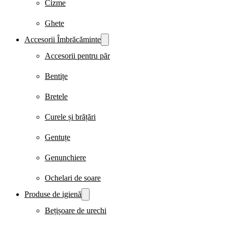
Cizme
Ghete
Accesorii Îmbrăcăminte
Accesorii pentru păr
Bentițe
Bretele
Curele și brățări
Gentuțe
Genunchiere
Ochelari de soare
Produse de igienă
Bețișoare de urechi