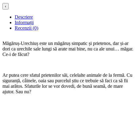
‹
Descriere
Informații
Recenzii (0)
Măgăruș-Urechiuș este un măgăruș simpatic și prietenos, dar și-ar
dori ca urechile sale lungi să arate mai bine, nu ca ale unui… măgar.
Ce-i de făcut?
Ar putea cere sfatul prietenilor săi, celelalte animale de la fermă. Cu
siguranță, câinele, oaia sau purcelul știu ce trebuie să faci ca să fii
mai arătos. Sfaturile lor se vor dovedi, de bună seamă, de mare
ajutor. Sau nu?