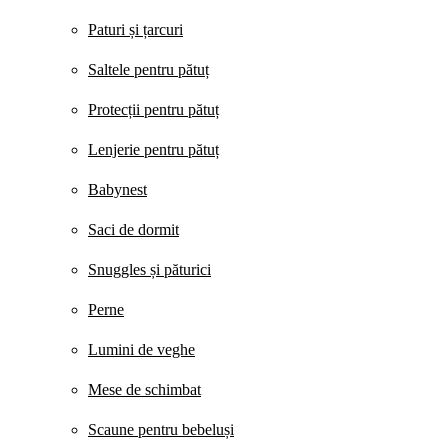
Paturi și țarcuri
Saltele pentru pătuț
Protecții pentru pătuț
Lenjerie pentru pătuț
Babynest
Saci de dormit
Snuggles și păturici
Perne
Lumini de veghe
Mese de schimbat
Scaune pentru bebeluși