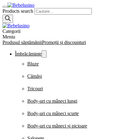
Products search
Categorii
Meniu
Produsul săptămănii
Promoții și discounturi
Îmbrăcăminte
Bluze
Cămăși
Tricouri
Body-uri cu mâneci lungi
Body-uri cu mâneci scurte
Body-uri cu mâneci și picioare
Salopete